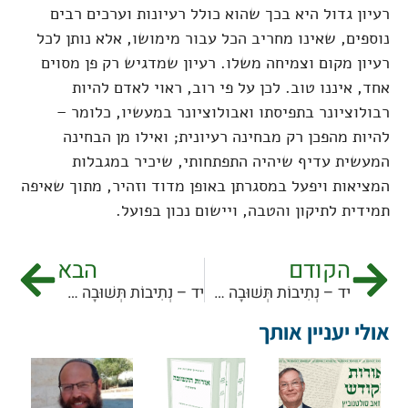
רעיון גדול היא בכך שהוא כולל רעיונות וערכים רבים
נוספים, שאינו מחריב הכל עבור מימושו, אלא נותן לכל
רעיון מקום וצמיחה משלו. רעיון שמדגיש רק פן מסוים
אחד, איננו טוב. לכן על פי רוב, ראוי לאדם להיות
רבולוציונר בתפיסתו ואבולוציונר במעשיו, כלומר –
להיות מהפכן רק מבחינה רעיונית; ואילו מן הבחינה
המעשית עדיף שיהיה התפתחותי, שיכיר במגבלות
המציאות ויפעל במסגרתן באופן מדוד וזהיר, מתוך שאיפה
תמידית לתיקון והטבה, ויישום נכון בפועל.
הקודם
הבא
יד – נְתִיבוֹת תְּשׁוּבָה פְּרָטִיּוֹת, פסקה יז*.
יד – נְתִיבוֹת תְּשׁוּבָה פְּרָטִיּוֹת, פסקה יט.
אולי יעניין אותך