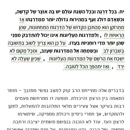
יח. בְּכָל דַּרְגָּה וּבְכָל הַשָּׂגַת עוֹלָם יֵשׁ בָּהּ אוֹצָר שֶׁל קְדֻשָּׁה,
וּכְשֶׁאָדָם דּוֹלֵג וְעָף בִּמְהִירוּת גְּדוֹלָה יוֹתֵר מִמַּדְרֵגָתוֹ
אָז
מִתְרוֹקֵן הוּא מֵהַתֹּכֶן הַקָּדוֹשׁ שֶׁל הַדְּרָגוֹת הַתַּחְתּוֹנוֹת, שֶׁהֵן
הָרְאוּיוֹת לוֹ
, וְלַמַּדְרֵגוֹת הָעֶלְיוֹנוֹת אֵינוֹ יָכוֹל לְהִתְדַּבֵּק מִפְּנֵי
שֶׁהֵן יוֹתֵר מִדַּי רוּחָנִיּוֹת בַּעֲדוֹ.
עַל כֵּן הוּא צָרִיךְ לָשׁוּב בִּתְשׁוּבָה
בְּשִׁבְרוֹן לֵב
וּבְשִׂמְחָה אֶל הַמַּדְרֵגוֹת שֶׁעָזַב,
וּמִכָּל מָקוֹם לֹא
יִשְׁכַּח אֶת הָרֹשֶׁם שֶׁל הַמַּדְרֵגוֹת הָעֶלְיוֹנוֹת
,
שֶׁכֵּיוָן שֶׁעָלָה לֹא
יֵרֵד
,
וְאָז יִתְהַפֵּךְ הַכֹּל לְטוֹבָה.
בדברים אלה מתייחס הרב קוק למצב נפשי מסובך – חוסר
התאמה בין הרצון והיכולת. תופעה זו מתרחשת פעמים
רבות בעיקר אצל צעירים מלאי התלהבות להתעלות, לתקן
ולהתקדש, אך חסרי ניסיון ויכולת מספיקה, שיתאימו
לרצון העז. עוד לא הוכנה בנפשם תשתית יציבה ורחבה
מספיק, של הבנה, ידע ומיומנות, על מנת שתהיה אפשרות