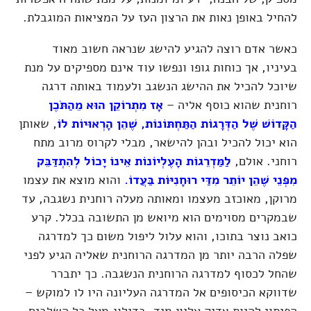
להחיל באופן נאות את הרצון העז על המציאות המוגבלת.
כאשר אדם רוצה להגיע להישג שנראה חשוב מאוד
בעיניו, אך כוחות גופו ונפשו עוד אינם מספיקים על מנת
שיוכל להכיל את ההישג הנשגב ולעמוד באותה דרגה
רוחנית שהוא כוסף אליה –
אָז מִתְרוֹקֵן הוּא מֵהַתֹּכֶן
הַקָּדוֹשׁ שֶׁל הַדְּרָגוֹת הַתַּחְתּוֹנוֹת, שֶׁהֵן הָרְאוּיוֹת לוֹ
, שאותן
הוא יכול להכיל ובהן להישאר, מבלי לקרוס מרוב מתח
רוחני. אולם,
לַמַּדְרֵגוֹת הָעֶלְיוֹנוֹת אֵינוֹ יָכוֹל לְהִתְדַּבֵּק
מִפְּנֵי שֶׁהֵן יוֹתֵר מִדַּי רוּחָנִיּוֹת בַּעֲדוֹ.
והוא מוצא את עצמו
מרוקן, מאוכזב מעצמו ומאותה מעלה רוחנית נשגבה, עד
שבמקרים מסוימים הוא מיואש מן התשובה בכלל. קרע
כואב נוצר בתוכו, והוא עלול ליפול משום כך למדרגה
שפלה הרבה יותר מן המדרגה הרוחנית שאליה הגיע לפני
שהחל לכסוף למדרגה הרוחנית הנשגבה. כך יתברר
שדווקא הכיסופים אל המדרגה העליונה היו לו למוקש –