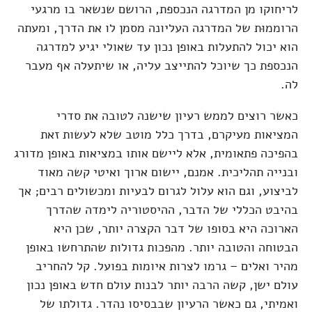
לריחוקו מן המדרגה הנכספת, הרושם שנשאר בו מרגעי
הרוממוּת של המדרגה העליונה מסמן לו את הדרך, ומעתה
הוא יכול להתעלות באופן נכון עד שאולי יגיע למדרגה
הנכספת כך שיוכל להתייצב עליה, או שיתעלה אף מעבר
לה.
כאשר רוצים לממש רעיון שישנה לטובה את סדרי
המציאות מעיקרם, בדרך כלל מוטב שלא לעשות זאת
בהפיכה פתאומית, אלא ליישם אותו במציאות באופן מדורג
ובנייה תהליכית. אמנם, יישום ארוך ואיטי קשה מאוד
לביצוע, וגם הוא עלול לגרום לבעיות ומכשולים רבים; אך
בהיבט הכללי של הדבר, ההיסטוריה לימדה שהדרך
הארוכה היא בסופו של דבר הקצרה יותר, שכן היא
הבטוחה והטובה יותר. מהפכות גדולות שהתרחשו באופן
מהיר ואלים – גרמו לצרות איומות בפועל. קל להחריב
עולם ישן, קשה הרבה יותר לבנות עולם חדש באופן נכון
ואמיתי, גם כאשר הרעיון שבבסיסו נהדר. גדולתו של