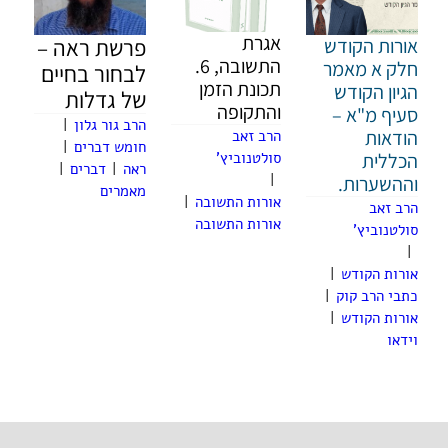
אגרת
אורות הקודש
פרשת ראה –
התשובה, 6.
חלק א מאמר
לבחור בחיים
תכונת הזמן
הגיון הקודש
של גדלות
והתקופה
סעיף מ"א –
הרב גור גלון
|
הודאות
הרב זאב
חומש דברים
|
הכללית
סולטנוביץ'
ראה
|
דברים
|
|
וההשערות.
מאמרים
אורות התשובה
|
הרב זאב
אורות התשובה
סולטנוביץ'
|
אורות הקודש
|
כתבי הרב קוק
|
אורות הקודש
|
וידאו