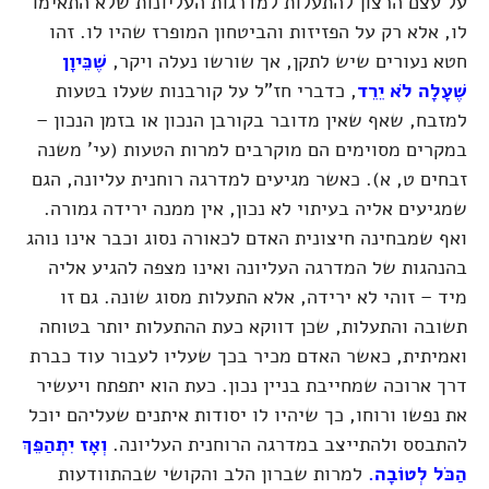
על עצם הרצון להתעלות למדרגות העליונות שלא התאימו
לו, אלא רק על הפזיזות והביטחון המופרז שהיו לו. זהו
חטא נעורים שיש לתקן, אך שורשו נעלה ויקר,
שֶׁכֵּיוָן
שֶׁעָלָה לֹא יֵרֵד
, כדברי חז"ל על קורבנות שעלו בטעות
למזבח, שאף שאין מדובר בקורבן הנכון או בזמן הנכון –
במקרים מסוימים הם מוקרבים למרות הטעות
(עי' משנה
זבחים ט, א)
. כאשר מגיעים למדרגה רוחנית עליונה, הגם
שמגיעים אליה בעיתוי לא נכון, אין ממנה ירידה גמורה.
ואף שמבחינה חיצונית האדם לכאורה נסוג וכבר אינו נוהג
בהנהגות של המדרגה העליונה ואינו מצפה להגיע אליה
מיד – זוהי לא ירידה, אלא התעלות מסוג שונה. גם זו
תשובה והתעלות, שכן דווקא כעת ההתעלות יותר בטוחה
ואמיתית, כאשר האדם מכיר בכך שעליו לעבור עוד כברת
דרך ארוכה שמחייבת בניין נכון. כעת הוא יתפתח ויעשיר
את נפשו ורוחו, כך שיהיו לו יסודות איתנים שעליהם יוכל
להתבסס ולהתייצב במדרגה הרוחנית העליונה.
וְאָז יִתְהַפֵּךְ
הַכֹּל לְטוֹבָה.
למרות שברון הלב והקושי שבהתוודעות