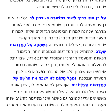
הפיתוי להיות צדיק עליון מיד, בדילוג מעל כל השלבים
שבדרך, גרם לו לירידה לדיוטא תחתונה.
עַל כֵּן הוּא צָרִיךְ לָשׁוּב בִּתְשׁוּבָה בְּשִׁבְרוֹן לֵב
. עליו להיות
כן עם עצמו, להודות בכך שהוא עדיין אינו ראוי לאותה
מדרגה עליונה למרות הכיסופים הגדולים אליה, למרות
הצער הגדול ושברון הלב שבדבר. אך מתוך הקושי
שבמודעות זו, יש לשוב בתשובה
בְּשִׂמְחָה אֶל הַמַּדְרֵגוֹת
שֶׁעָזַב
. להתחיל מן המדרגות הנמוכות יותר, הלימוד
הפשוט והמעמד הרוחני והמוסרי הקרוב אליו, שבו יוכל
להתעלות בהתאם ליכולותיו, וכך יזכה בשמחה ובנחת
שירפאו את שברון הלב של ההכרה בפער שבינו לבין
המעלה הנכספת.
וּמִכָּל מָקוֹם לֹא יִשְׁכַּח אֶת הָרֹשֶׁם שֶׁל
הַמַּדְרֵגוֹת הָעֶלְיוֹנוֹת
. אף שהן לא התאימו לו, שכן אותם
רגעים של הרחבת הלב, של תחושת עליונוּת רוחנית –
משפיעים עליו לטובה גם כאשר אינו מתיימר לחשוב שזהו
מעמדו הרוחני המתאים לו. בתשובה זו האדם אינו מתחרט