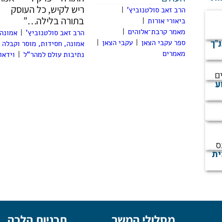
ריש לקיש, כל העוסק
הרב זאב סולטנוביץ'
|
בתורה בלילה…”
ביאורי אורות
|
מאמר קרבת־אלוהים
|
הרב זאב סולטנוביץ'
|
אמונה
נ"ך
ספר עקבי הצאן
|
עקבי הצאן
|
אמונה, חסידות, מוסר וקבלה
מאמרים
נתיבות עולם למהר"ל
|
וידאו
ם
ע
ס
ית
מסלולי המשך
תכניות הלכה