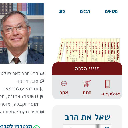
נושאים
רבנים
סוג
פניני הלכה
רב:
הרב זאב סולטנ
סוג:
וידאו
סדרה:
עולת ראיה
אתר
חנות
אפליקציה
נושאים:
אמונה, חס
מוסר וקבלה
,
מוסר
ספר מקור:
עולת רא
שאל את הרב
הצטרפו לקבוצ