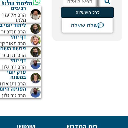
הלימוד שלנו!
רביבים
לכל השאלות
הרב אליעזר
מלמד
שלח שאלה
לימוד יומי ב
הרב יונדב זר
דף יומי
הרב מאור קיי
פרשת השבו
הרב יונדב זר
דף יומי
הרב גור גלון
פרק יומי
במשנה
הרב נתן ארונ
הפנינה היומ
הרב גור גלון
בית המדרש
שימושי