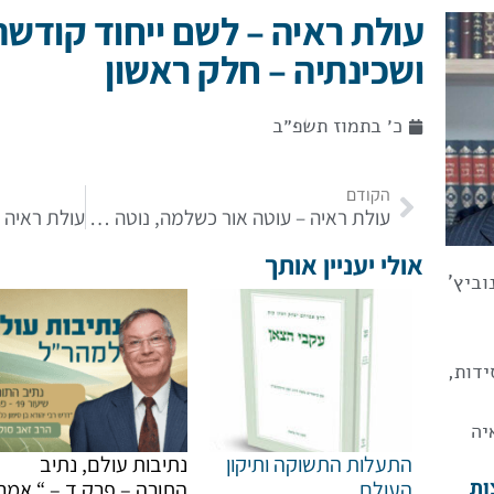
עולת ראיה – לשם ייחוד קודשה
ושכינתיה – חלק ראשון
כ׳ בתמוז תשפ״ב
הקודם
עולת ראיה – עוטה אור כשלמה, נוטה שמים כיריעה
אולי יעניין אותך
וביץ'
ידות,
יה
התעלות התשוקה ותיקון
נתיבות עולם, נתיב
ות
העולם
התורה – פרק ד – “ אמר