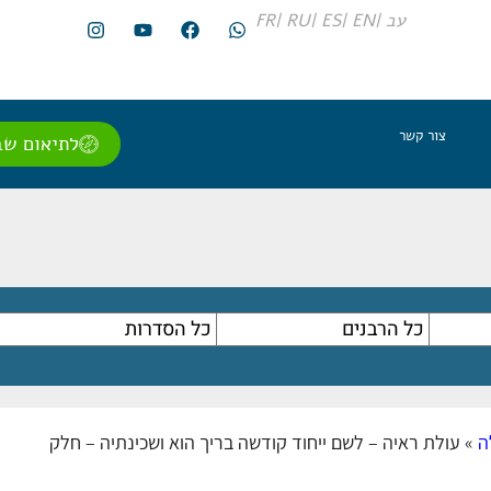
עב |
EN |
ES |
RU |
FR
צור קשר
לתיאום שב
ה
»
עולת ראיה – לשם ייחוד קודשה בריך הוא ושכינתיה – חלק