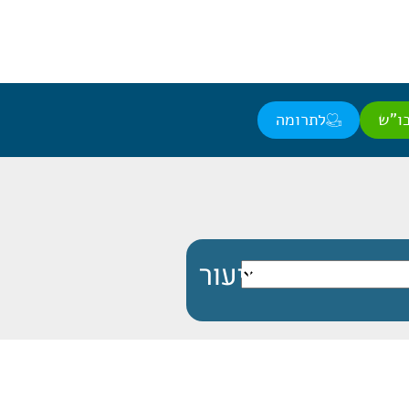
ו"ש
לתרומה