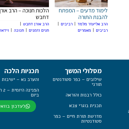
לימוד מדעים – המפתח
הלכות חנוכה – הרב אורן
להבנת התורה
דחבש
הרב אליעזר מלמד
|
רביבים
|
הרב אורן דחבש
|
רביבים
|
מאמרים
חגים וזמנים
|
חנוכה
|
וידאו
מסלולי המשך
תכניות הלכה
שילובים – כפר סטודנטים
והערב נא – ישיבות 
תורני
הפנינה
כולל רבנות והוראה
ביום
תכנית בוגרי צבא
לעדכון בווא
מדרשת תורת חיים – כפר
סטודנטיות