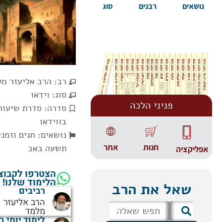
נושאים
רבנים
סוג
רב:
הרב אליעזר מ
סוג:
וידאו
פניני הלכה
סדרה:
סדרת שיעור
בווידאו
נושאים:
חגים וזמני
אתר
חנות
תשעה באב
אפליקציה
הצטרפו לקבוצ
הלימוד שלנו!
שאל את הרב
רביבים
הרב אליעזר
מלמד
לימוד יומי ב