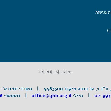
ת נגישות
Co
עב |
EN |
ES |
RU |
FR
וד 4483500 |
משרד:
ימים א'-ה', 3:30
02-997
|
מייל:
office@yhb.org.il
| ווטסאפ:
6