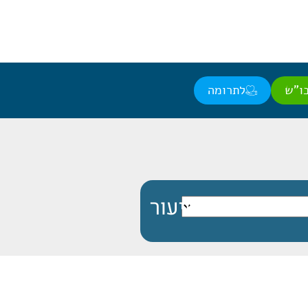
ו"ש
לתרומה