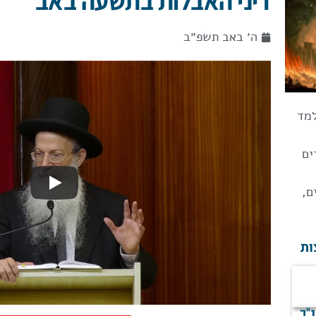
דיני האבלות בתשעה באב
ה׳ באב תשפ״ב
למד
ים
ם
,
ות
נ"ך