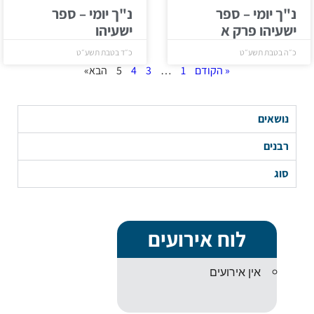
נ"ך יומי – ספר
נ"ך יומי – ספר
ישעיהו פרק א
ישעיהו
כ״ה בטבת תשע״ט
כ״ד בטבת תשע״ט
« הקודם
1
…
3
4
5
הבא»
נושאים
רבנים
סוג
לוח אירועים
אין אירועים