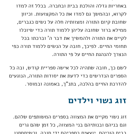
באחריות גדלה והולכת בבית ובחברה. בכלל זה למדו
לקרוא, ובהמשך גם למדו את כל המקצועות. וכיוון
שחובת קיום התורה ומצוותיה חלה על נשים כגברים,
ממילא ברור שחובה עליהן ללמוד תורה כדי שיוכלו
לקיים את התורה ולהמשיך את דבר ה' וברכתו בכל
תחומי החיים. לפיכך, חובה על הנשים ללמוד תורה כפי
הנצרך להנהגת החיים על פי התורה.
לשם כך, חובה שתהיה לכל אישה ספריית קודש, ובה כל
הספרים הנדרשים כדי לדעת את יסודות התורה, הנוגעים
להדרכת החיים בהלכה, בתנ"ך, באמונה ובמוסר.
זוג נשוי וילדים
זוג נשוי מקיים את המצווה בספרים המשותפים שלהם.
וגם בניהם ובנותיהם בני המצווה, כל זמן שהם גרים
בבית הוריהם, יוצאים בספריהם ידי חובה. וכשיתחתנו