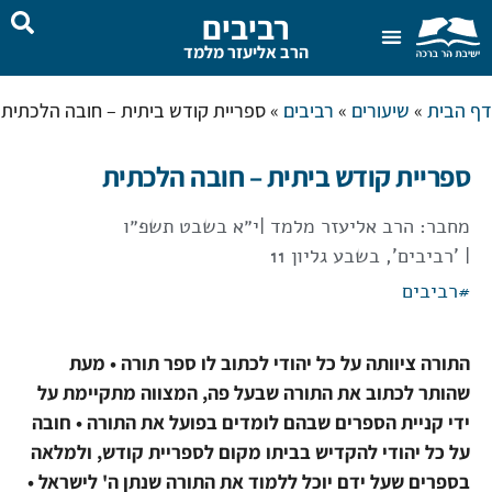
רביבים
הרב אליעזר מלמד
צור קשר
בית המדרש
שאל את הרב
דף הבית
»
שיעורים
»
רביבים
»
ספריית קודש ביתית – חובה הלכתית
ספריית קודש ביתית – חובה הלכתית
מחבר:
הרב אליעזר מלמד
|
י״א בשבט תשפ״ו
| 'רביבים', בשבע גליון 11
#
רביבים
התורה ציוותה על כל יהודי לכתוב לו ספר תורה • מעת
שהותר לכתוב את התורה שבעל פה, המצווה מתקיימת על
ידי קניית הספרים שבהם לומדים בפועל את התורה • חובה
על כל יהודי להקדיש בביתו מקום לספריית קודש, ולמלאה
בספרים שעל ידם יוכל ללמוד את התורה שנתן ה' לישראל •