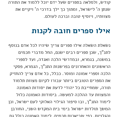
קודש, ולמלאה בספרים שעל ידם יוכל ללמוד את התורה
שנתן ה' לישראל, ומתוך כך ילך בדרכי ה' ויקיים את
מצוותיו, ויוסיף טובה וברכה לעולם.
אילו ספרים חובה לקנות
נשאלת השאלה אילו ספרים צריך שיהיו לכל אדם בנוסף
לתנ"ך, שכן ספרים רבים ישנם, החל מדברי חכמים
במשנה, בגמרא, ובמדרשי הלכה ואגדה, ועד לספרי
הראשונים והאחרונים בפרשנות התנ"ך, הגמרא, פסקי
הלכה וספרי אמונה ומוסר. ככלל, כל אדם צריך להחזיק
את הספרים הטובים ביותר עבורו לקיום מצוות תלמוד
תורה, שמחייבת כל יהודי לדעת את יסודות האמונה
והמצוות עד ההלכה למעשה. ביסודות האמונה כלול
לימוד התנ"ך, ובו סיפור הגילוי האלוקי לעם ישראל, וכן
המשך תולדות ישראל בימי בית המקדש השני, החורבן
והגלויות, כפי שביארום חכמים. לימוד האמונה כולל גם