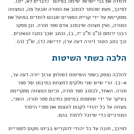
ולמדה את בני ישראל שימה בפיהם" (דברים לא, יט).
לפיכך, מעת שהותר לכתוב את התורה שבעל פה, המצווה
מתקיימת על ידי קניית הספרים שבהם לומדים בפועל את
התורה, ואין מצווה שיכתוב אדם ספר תורה. וכן פסקו
רבנו ירוחם (נ"ב ח"ב יז, ב), וכתב שכך כתבו הגאונים.
וכך כתב הטור (יורה דעה ער); דרישה (ד), ש"ך (ה).
הלכה כשתי השיטות
להלכה נפסק כשתי השיטות (שולחן ערוך יורה דעה ער,
א-ב). הרי שיש שני חלקים למצוות כתיבתו של ספר
תורה. האחד, לכתוב ספר תורה, וכיום המצווה מתקיימת
בעיקר על ידי שותפות במימון כתיבת ספר תורה. השני,
מצווה על כל יהודי לקנות לעצמו את ספרי היסוד
התורניים כדי שיוכל ללמוד בהם.
לפיכך, חובה על כל יהודי להקדיש בביתו מקום לספריית