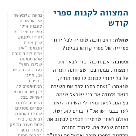
המצווה לקנות ספרי
נראה שלמעשה
קודש
אין אפשרות
לקבוע אילו
ספרים חייב כל
יהודי לקנות,
שאלה:
האם חובה שתהיה לכל יהודי
שכן אמרו
ספרייה של ספרי קודש בביתו?
חכמים: "אין
אדם לומד תורה
אלא ממקום
תשובה:
אכן חובה. כדי לבאר את
שליבו חפץ"
המצווה, נפתח בכך שציוותה התורה
(עבודה זרה יט,
א), היינו
על כל יהודי לכתוב לו ספר תורה,
בספרים
שנאמר: "ועתה כתבו לכם את השירה
המתאימים לו.
לכן טרחו חכמי
הזאת ולמדה את בני ישראל שימה
ישראל בכל
בפיהם, למען תהיה לי השירה הזאת
הדורות לכתוב
ספרים מסוגים
לעד בבני ישראל" (דברים לא, יט).
שונים באמונה
ואולם לאחר שהתירו חכמים לכתוב את
ובהלכה, כדי
לתת מענה מדויק
התורה שבעל פה, לימוד התורה
לצורך נוסף
מתקיים בספרי תורה שבעל פה ובתנ"ך
בהבנת תחום