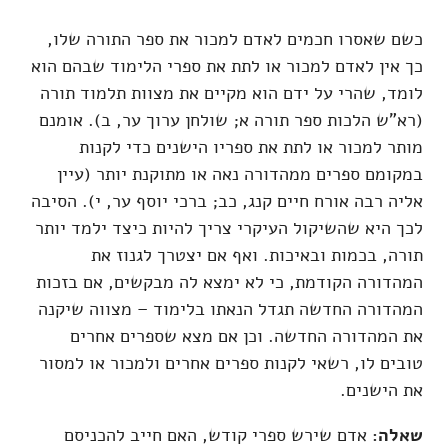
כשם שאסרו חכמים לאדם למכור את ספר התורה שלו,
כך אין לאדם למכור או לתת את ספרי הלימוד שבהם הוא
לומד, שהרי על ידם הוא מקיים את מצוות תלמוד תורה
(רא"ש הלכות ספר תורה א; שולחן ערוך ער, ב). אומנם
מותר למכור או לתת את ספריו הישנים כדי לקנות
במקומם ספרים ממהדורה נאה או מתוקנת יותר (עיין
אליה רבה אורח חיים קנג, כב; ברכי יוסף ער, י). הסיבה
לכך היא שהשיקול העיקרי צריך להיות כיצד ילמד יותר
תורה, בכמות ובאיכות. ואף אם יצטרך לגנוז את
המהדורה הקודמת, כי לא ימצא לה מבקשים, אם בזכות
המהדורה החדשה תגדל הנאתו בלימוד – מצווה שיקנה
את המהדורה החדשה. וכן אם מצא שספרים אחרים
טובים לו, רשאי לקנות ספרים אחרים ולמכור או למסור
את הישנים.
שאלה:
אדם שירש ספרי קודש, האם חייב להכניסם