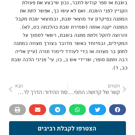
בשבת או ספר קודש לחבר, נכון שיבצע את פעולת
הקניין לפני השבת. ואם לא עשו כך, אפשר לתת את
המתנה כפיקדון עד מוצאי שבת, ובמוצאי שבת מקבל
המתנה יקנה אותה (שמירת שבת כהלכתה כט, לא).
והרוצה להקל ולתת מתנה בשבת, רשאי לסמוך על
המקילים, ובמיוחד כאשר מדובר בצורך מצווה כמתנה
לחתן בר מצווה או כדי לעודד לימוד תורה (עיין אליה
רבה וחתם סופר; שרידי אש ב, כו; עי' פניני הלכה שבת
כב, ד).
הקודם
הבא
קשר של קדושה: התפילין כאות וכמהות
סוד ההידור: הדרך לרכישה נכונה של תפילין ומזוזות
הצטרפו לקבלת רביבים