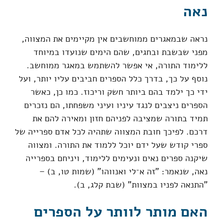
נאה
נראה שבמאגרים ממוחשבים אין מקיימים את המצווה,
מפני שבשבת ובחגים, שהם הימים שנועדו במיוחד
ללימוד התורה, אי אפשר להשתמש במאגר ממוחשב.
נוסף על כך, בדרך כלל הספרים חביבים עליו יותר, ועל
ידי כך ילמד בהם ביותר חשק וריכוז. כמו כן, כאשר
הספרים ניצבים לנגד עיניו ועיני משפחתו, הם נזכרים
תמיד בתורה שמציבה לפניהם חזון ומאירה להם את
דרכם. לפיכך חובת המצווה שתהיה לכל אדם ספרייה של
ספרי קודש שעל ידם יוכל ללמוד את התורה. ומצווה
שיקנה ספרים נאים ונעימים ללימוד, ויניחם בספרייה
נאה, שנאמר: "זה א־לי ואנווהו" (שמות טו, ב) –
"התנאה לפניו במצוות" (שבת קלג, ב).
האם מותר לוותר על הספרים