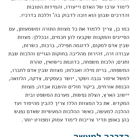
לימוד ערכו של האדם וייעודו, והמידות הטובות
והדרכים שבהן הוא זוכה לדבוק בה' וללכת בדרכיו.
כמו כן, צריך ללמוד את כל מצוות התורה ומשמעותן, עם
הסייגים והתקנות שקבעו להן חכמים, ובכללן: מצוות
שבין אדם למקום, לדוגמה תפילה, ברכות, כשרות,
עבודה זרה, זהירות מהליכה בחוקות הגויים והלכות שבת
וחגים; הלכות משפחה, כדוגמת נישואין, טהרת
המשפחה, ברית מילה ואבלות; מצוות שבין אדם לחברו,
למשל איסור גנבה ושקר, יושר בעסקים, צדקה, הלוואה,
הכנסת אורחים, ביקור חולים והשבת אבדה; מצוות
יישוב הארץ, הצלת נפשות, מערכת המשפט ובית
המקדש. את כל המצוות הללו צריך להבין מהיסוד ועד
ההלכה למעשה, כאשר ההלכות המעשיות שאדם נפגש
בהן באופן תדיר צריכות לימוד עמוק ומפורט יותר.
הדרכה למעשה