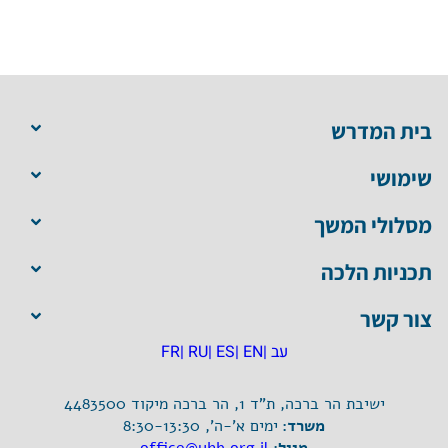
בית המדרש
שימושי
מסלולי המשך
תכניות הלכה
צור קשר
עב |
EN |
ES |
RU |
FR
ישיבת הר ברכה, ת"ד 1, הר ברכה מיקוד 4483500
משרד:
ימים א'-ה', 8:30-13:30
מייל:
office@yhb.org.il