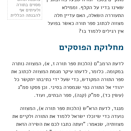
מסוים בתורה
שאינו בדיו על הקלף. וממילא
ולעיתים אף
התעוררה השאלה, האם עדיין חלה
להבנתה הכללית
מצווה לכתוב ספר תורה כאשר בפועל
אין רגילים ללמוד בו?
מחלוקת הפוסקים
לדעת הרמב"ם (הלכות ספר תורה ז, א), המצווה נותרה
במקומה. כלומר, לדעתו עיקר מגמת המצווה לכתוב את
ספר התורה המקודש, כדי שעל ידי כתיבתו יתקשר כל
יהודי אל התורה כפי שנמסרה בסיני. וכן פסקו סמ"ג
(עשין כד), סמ"ק (קנה), ספר הבתים, ועוד.
מנגד, לדעת הרא"ש (הלכות ספר תורה א), המצווה
נועדה כדי שיוכלו ישראל ללמוד את התורה ולקיים את
מצוותיה, שנאמר: "ועתה כתבו לכם את השירה הזאת