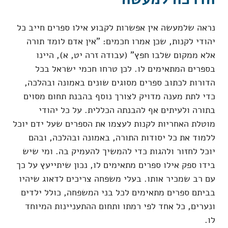
נראה שלמעשה אין אפשרות לקבוע אילו ספרים חייב כל
יהודי לקנות, שכן אמרו חכמים: "אין אדם לומד תורה
אלא ממקום שלבו חפץ" (עבודה זרה יט, א), היינו
בספרים המתאימים לו. לכן טרחו חכמי ישראל בכל
הדורות לכתוב ספרים מסוגים שונים באמונה ובהלכה,
כדי לתת מענה מדויק לצורך נוסף בהבנת תחום מסוים
בתורה ולעיתים אף להבנתה הכללית. על כל יהודי
מוטלת האחריות לקנות לעצמו את הספרים שעל ידם יוכל
ללמוד את כל יסודות התורה, באמונה ובהלכה, ובהם
יוכל לחזור ולהגות כדי להמשיך להעמיק בה. ומי שיש
בידו ספק אילו ספרים מתאימים לו, נכון שיתייעץ על כך
עם רב שמכיר אותו. בעלי משפחה צריכים לדאוג שיהיו
בביתם ספרים מתאימים לכל בני המשפחה, כולל ילדים
ונערים, כל אחד לפי רמתו ותחום ההתעניינות המיוחד
לו.