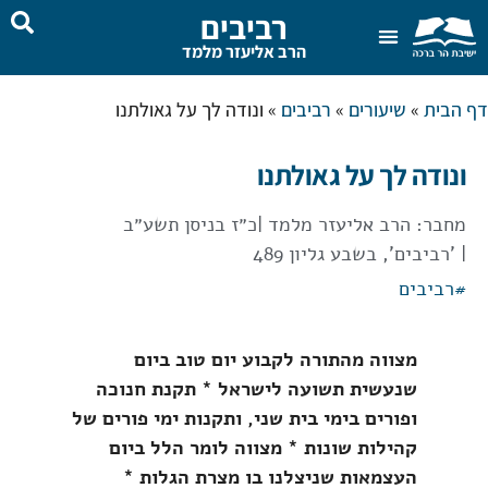
רביבים
הרב אליעזר מלמד
שאל את הרב
בית המדרש
דף הבית
»
שיעורים
»
רביבים
»
ונודה לך על גאולתנו
ונודה לך על גאולתנו
מחבר:
הרב אליעזר מלמד
|
כ״ז בניסן תשע״ב
| 'רביבים', בשבע גליון 489
#
רביבים
מצווה מהתורה לקבוע יום טוב ביום
שנעשית תשועה לישראל * תקנת חנוכה
ופורים בימי בית שני, ותקנות ימי פורים של
קהילות שונות * מצווה לומר הלל ביום
העצמאות שניצלנו בו מצרת הגלות *