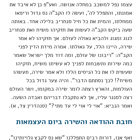
עצמו נפל למשכב במחלה אנושה. ואע"פ כן לא איבד את
אמונתו, והתפלל לה', ועשה לו הקב"ה נס גדול וריפאו
ממחלתו, והמית את כל חיל סנחריב בלילה אחד. באותה
שעה ביקש הקב"ה לעשות את חזקיהו משיח ואת סנחריב
לגוג ומגוג ולהביא גאולה לעולם. אך חזקיהו לא אמר
שירה, היינו הלל, על גאולתו. אמרה מידת הדין לפני
הקב"ה: "ריבונו של עולם, ומה דוד מלך ישראל שאמר
כמה שירות ותשבחות לפניך לא עשיתו משיח, חזקיהו
שעשית לו את כל הניסים הללו ולא אמר שירה, תעשהו
משיח?! לכך נסתתם הדבר". והיה צער גדול בכל
העולמות, והארץ רצתה לומר שירה במקומו, ושר העולם
רצה לסנגר עליו, אך לא נתקבלו דבריהם ואבדה השעה.
ואמר הנביא: "אוי לי אוי לי עד מתי?" (סנהדרין צד, א).
חובת ההודאה והשירה ביום העצמאות
ואף אנו, דורות רבים התפללנו "שא נס לקבץ גלויותינו",