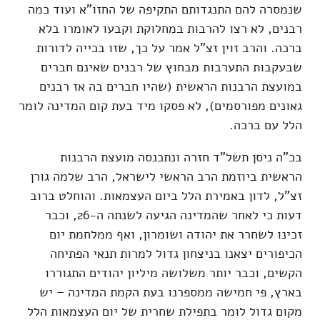
שנמסרה להם התנגדותם התקיפה של החזו"א ועוד כמה
רבנים, לא רצו להרבות במחלוקת וקבעו לאומרו בלא
ברכה. והרב זוין זצ"ל אמר על כך, שזו בכייה לדורות
שבעקבות התערבות מבחוץ של רבנים שאינם חברים
במועצת הרבנות הראשית (שהיו חברים בה אז רבנים
גאונים מפורסמים), לא פסקו מיד בעת קום המדינה לומר
הלל עם ברכה.
בכ"ה ניסן תשל"ד חזרה ונתכנסה מועצת הרבנות
הראשית ביוזמת הרב הראשי לישראל, הרב שלמה גורן
זצ"ל, לדון באמירת הלל ביום העצמאות. והוחלט ברוב
דעות כי לאחר שהמדינה הגיעה לשנתה ה-26, וכבר
זכינו לשחרר את יהודה ושומרון, ואף ממלחמת יום
הכיפורים יצאנו בניצחון גדול למרות תנאי הפתיחה
הקשים, וכבר יותר משלושה מיליון יהודים התגוררו
בארץ, פי חמישה ממספרנו בעת הקמת המדינה – יש
מקום גדול לומר בתפילת שחרית של יום העצמאות הלל