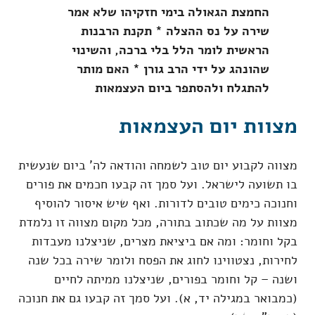
החמצת הגאולה בימי חזקיהו שלא אמר
שירה על נס ההצלה * תקנת הרבנות
הראשית לומר הלל בלי ברכה, והשינוי
שהונהג על ידי הרב גורן * האם מותר
להתגלח ולהסתפר ביום העצמאות
מצוות יום העצמאות
מצווה לקבוע יום טוב לשמחה והודאה לה' ביום שנעשית
בו תשועה לישראל. ועל סמך זה קבעו חכמים את פורים
וחנוכה כימים טובים לדורות. ואף שיש איסור להוסיף
מצוות על מה שכתוב בתורה, מכל מקום מצווה זו נלמדת
בקל וחומר: ומה אם ביציאת מצרים, שניצלנו מעבדות
לחירות, נצטווינו לחוג את הפסח ולומר שירה בכל שנה
ושנה – קל וחומר בפורים, שניצלנו ממיתה לחיים
(כמבואר במגילה יד, א). ועל סמך זה קבעו גם את חנוכה