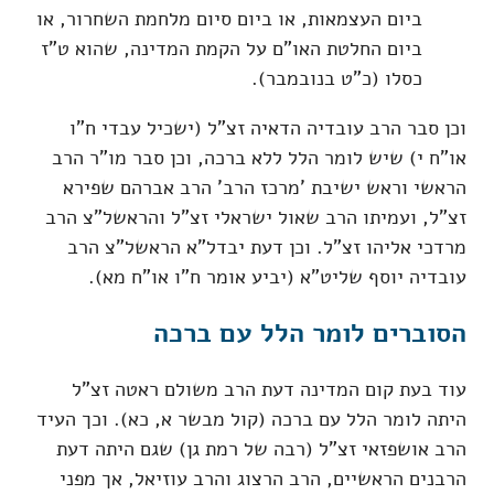
ביום העצמאות, או ביום סיום מלחמת השחרור, או
ביום החלטת האו"ם על הקמת המדינה, שהוא ט"ז
כסלו (כ"ט בנובמבר).
וכן סבר הרב עובדיה הדאיה זצ"ל (ישכיל עבדי ח"ו
או"ח י) שיש לומר הלל ללא ברכה, וכן סבר מו"ר הרב
הראשי וראש ישיבת 'מרכז הרב' הרב אברהם שפירא
זצ"ל, ועמיתו הרב שאול ישראלי זצ"ל והראשל"צ הרב
מרדכי אליהו זצ"ל. וכן דעת יבדל"א הראשל"צ הרב
עובדיה יוסף שליט"א (יביע אומר ח"ו או"ח מא).
הסוברים לומר הלל עם ברכה
עוד בעת קום המדינה דעת הרב משולם ראטה זצ"ל
היתה לומר הלל עם ברכה (קול מבשר א, כא). וכך העיד
הרב אושפזאי זצ"ל (רבה של רמת גן) שגם היתה דעת
הרבנים הראשיים, הרב הרצוג והרב עוזיאל, אך מפני