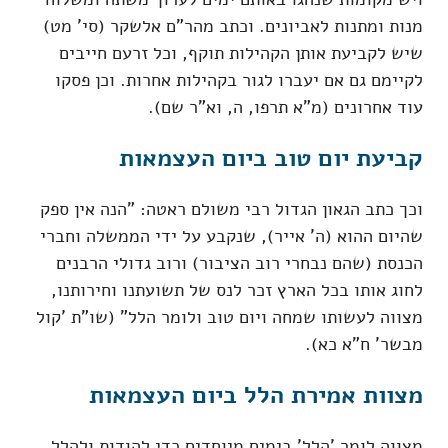
מנות ומתנות לאביונים. וכתב מהר"ם אלשקר (סי' מט)
שיש לקביעת אותן הקהילות תוקף, וכל זרעם חייבים
לקיימם גם אם יעברו לגור בקהילות אחרות. וכן פסקו
עוד אחרונים (מ"א תרפו, ה, וא"ר שם).
קביעת יום טוב ביום העצמאות
וכך כתב הגאון הגדול רבי משולם ראטה: "הנה אין ספק
שהיום ההוא (ה' אייר), שנקבע על ידי הממשלה וחברי
הכנסת (שהם נבחרי רוב הציבור) ורוב גדולי הרבנים
לחוג אותו בכל הארץ זכר לנס של תשועתנו וחירותנו,
מצווה לעשותו שמחה ויום טוב ולומר הלל" (שו"ת 'קול
מבשר' ח"א כא).
מצוות אמירת הלל ביום העצמאות
מצווה לומר 'הלל' בימים מיוחדים כדי להודות ולהלל