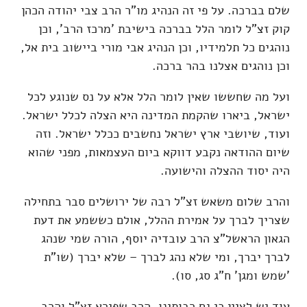
שלם בברכה. על פי זה הנהיג מו"ר הרב צבי יהודה הכהן
קוק זצ"ל לומר הלל בברכה בישיבת 'מרכז הרב', וכן
נוהגים כל תלמידיו, וכן הנהיג אבי מורי ביישוב בית אל,
וכן נוהגים אצלנו בהר ברכה.
ועל מה שחששו שאין לומר הלל אלא על נס שנוגע לכל
ישראל, ביארו שהקמת המדינה היא הצלה לכלל ישראל.
ועוד, שיושבי ארץ ישראל נחשבים ככלל ישראל. וזה
שיום ההודאה נקבע דווקא ביום העצמאות, מפני שהוא
היה יסוד ההצלה והישועה.
והרב שלום משאש זצ"ל רבה של ירושלים סבר בתחילה
שצריך לברך על אמירת ההלל, אולם כששמע את דעת
הגאון הראשל"צ הרב עובדיה יוסף, הורה שמי שנהג
לברך יברך, ומי שלא נהג לברך – שלא יברך (שו"ת
'שמש ומגן' ח"ג סג, סו).
עוד יש לציין כי גם רבותינו, הרב שפירא זצ"ל והרב