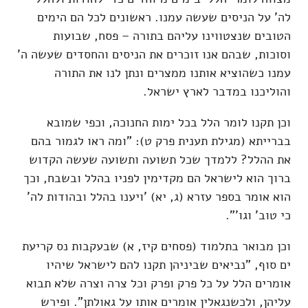
לה' על הניסים שעשה עמנו. ראשונים לכל הם הימים
הטובים שנצטווינו עליהם בתורה – פסח, שבועות
וסוכות, שבהם אנו זוכרים את הניסים והחסדים שעשה ה'
עמנו כשהוציא אותנו ממצרים ונתן לנו את התורה
והוליכנו במדבר לארץ ישראל.
וכן תקנו לומר הלל בכל ימות החנוכה, וכפי שמובא
בברייתא (מגילת תענית פרק ט): "ומה ראו לגמור בהם
את ההלל? ללמדך שכל תשועה ותשועה שעשה הקדוש
ברוך הוא לישראל הם מקדימין לפניו בהלל ובשבח, וכך
הוא אומר בספר עזרא (ג, יא) 'ויענו בהלל ובהודות לה'
כי טוב' וגו'".
וכן מבואר בתלמוד (פסחים קיז, א) שבעקבות נס קריעת
ים סוף, "נביאים שביניהן תקנו להם לישראל שיהיו
אומרים הלל על כל פרק ופרק וכל צרה וצרה שלא תבוא
עליהן, ולכשנגאלין אומרים אותו על גאולתן". ופירש