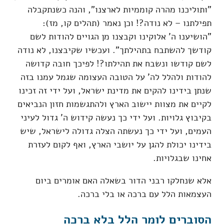
"ותוליכנו מהרה קוממיות לארצנו", והנה כשנתקבלה
תפילתנו – לא נודה?! וכן נאמר (תהלים קו, מז):
"הושיענו ה' אלוקינו וקבצנו מן הגויים להודות לשם
קודשך להשתבח בתהילתך". ועכשיו שקיבצנו, לא נודה
לשם קודשו ונשבח את תהילתו?! לפיכך חובה קדושה
להודות ולהלל לה' על הטובה העצומה שגמל עמנו בזה
שנתן בידינו להקים את מדינת ישראל, ועל ידי זה זכינו
לקיים את מצוות יישוב הארץ ולהתגשמות חזון הנביאים
בקיבוץ גלויות. ועל ידי כך נעשה קידוש ה' גדול לעיני
העמים, ועל ידי כך נעשתה הצלה גדולה לישראל, שיש
בידינו יכולת להגן על יושבי הארץ, ואף לקום לעזרת
אחינו שבגלויות.
אלא שנחלקו רבני הדור בשאלה האם אומרים ביום
העצמאות הלל עם ברכה או בלי ברכה.
הסוברים לומר הלל בלא ברכה