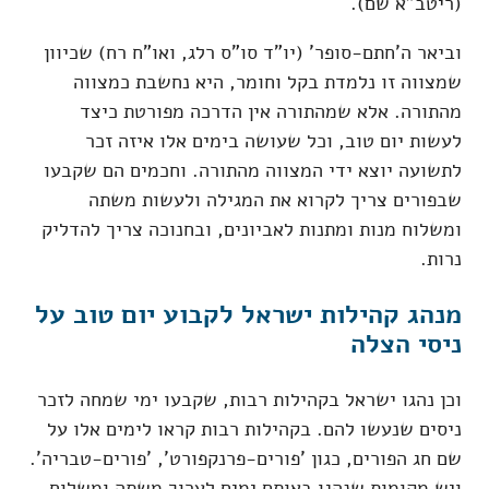
(ריטב"א שם).
וביאר ה'חתם-סופר' (יו"ד סו"ס רלג, ואו"ח רח) שכיוון
שמצווה זו נלמדת בקל וחומר, היא נחשבת כמצווה
מהתורה. אלא שמהתורה אין הדרכה מפורטת כיצד
לעשות יום טוב, וכל שעושה בימים אלו איזה זכר
לתשועה יוצא ידי המצווה מהתורה. וחכמים הם שקבעו
שבפורים צריך לקרוא את המגילה ולעשות משתה
ומשלוח מנות ומתנות לאביונים, ובחנוכה צריך להדליק
נרות.
מנהג קהילות ישראל לקבוע יום טוב על
ניסי הצלה
וכן נהגו ישראל בקהילות רבות, שקבעו ימי שמחה לזכר
ניסים שנעשו להם. בקהילות רבות קראו לימים אלו על
שם חג הפורים, כגון 'פורים-פרנקפורט', 'פורים-טבריה'.
ויש מקומות שנהגו באותם ימים לערוך משתה ומשלוח