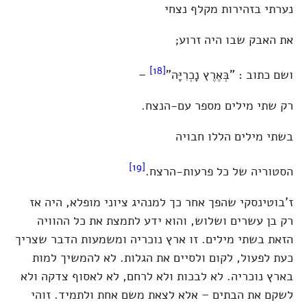
נערתי בזהירות מקלף נצחי
את האבק שבו היה זרוע;
[18]
ושם כתוב : "בְּאֶרֶץ נָכְרִיָּה"
–
רק שתי מילים מספר עם-הנצח.
בשתי מילים הללו חבויה
[19]
הסטוריה של כל פרעות-הרצח.
ז'בוטינסקי שהפך אחר כך למנהיג ציוני מופלא, היה אז
רק בן עשרים ושלוש, והוא ידע לתמצת את כל ההוויה
הזאת בשתי מילים. זו ארץ נוכריה ומשמעות הדבר שצריך
כעת לפעול, לקום ולסיים את הגלות. לא להמשיך למות
בארץ נוכריה. לא לבכות ולא לרחם, לא לאסוף צדקה ולא
לשקם את הבתים – אלא לצאת משם אחת ולתמיד. זוהי