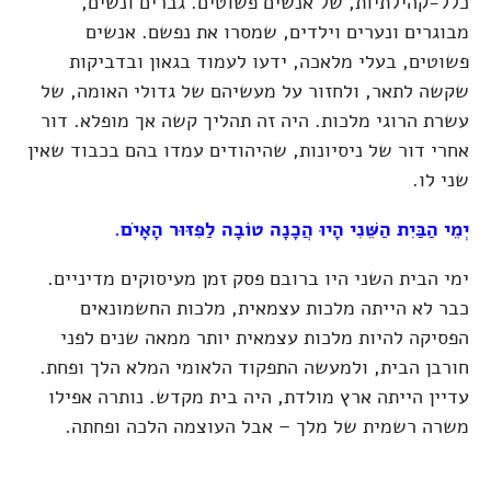
כלל-קהילתיות, של אנשים פשוטים. גברים ונשים,
מבוגרים ונערים וילדים, שמסרו את נפשם. אנשים
פשוטים, בעלי מלאכה, ידעו לעמוד בגאון ובדביקות
שקשה לתאר, ולחזור על מעשיהם של גדולי האומה, של
עשרת הרוגי מלכות. היה זה תהליך קשה אך מופלא. דור
אחרי דור של ניסיונות, שהיהודים עמדו בהם בכבוד שאין
שני לו.
יְמֵי הַבַּיִת הַשֵּׁנִי הָיוּ הֲכָנָה טוֹבָה לַפִּזּוּר הָאָיֹם.
ימי הבית השני היו ברובם פסק זמן מעיסוקים מדיניים.
כבר לא הייתה מלכות עצמאית, מלכות החשמונאים
הפסיקה להיות מלכות עצמאית יותר ממאה שנים לפני
חורבן הבית, ולמעשה התפקוד הלאומי המלא הלך ופחת.
עדיין הייתה ארץ מולדת, היה בית מקדש. נותרה אפילו
משרה רשמית של מלך – אבל העוצמה הלכה ופחתה.