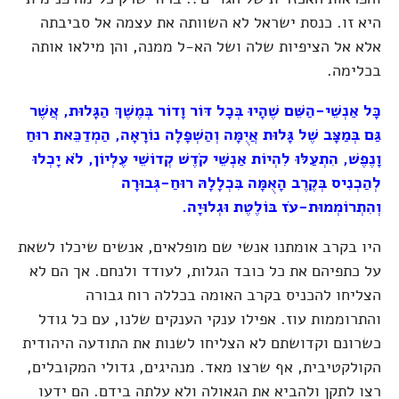
היא זו. כנסת ישראל לא השוותה את עצמה אל סביבתה
אלא אל הציפיות שלה ושל הא-ל ממנה, והן מילאו אותה
בכלימה.
כָּל אַנְשֵׁי-הַשֵּׁם שֶׁהָיוּ בְּכָל דּוֹר וָדוֹר בְּמֶשֶׁךְ הַגָּלוּת, אֲשֶׁר
גַּם בְּמַצָּב שֶׁל גָּלוּת אֲיֻמָּה וְהַשְׁפָּלָה נוֹרָאָה, הַמְדַכֵּאת רוּחַ
וָנֶפֶשׁ, הִתְעַלּוּ לִהְיוֹת אַנְשֵׁי קֹדֶשׁ קְדוֹשֵׁי עֶלְיוֹן, לֹא יָכְלוּ
לְהַכְנִיס בְּקֶרֶב הָאֻמָּה בִּכְלָלָהּ רוּחַ-גְּבוּרָה
וְהִתְרוֹמְמוּת-עֹז
בּוֹלֶטֶת וּגְלוּיָה.
היו בקרב אומתנו אנשי שם מופלאים, אנשים שיכלו לשאת
על כתפיהם את כל כובד הגלות, לעודד ולנחם. אך הם לא
הצליחו להכניס בקרב האומה בכללה רוח גבורה
והתרוממות עוז. אפילו ענקי הענקים שלנו, עם כל גודל
כשרונם וקדושתם לא הצליחו לשנות את התודעה היהודית
הקולקטיבית, אף שרצו מאד. מנהיגים, גדולי המקובלים,
רצו לתקן ולהביא את הגאולה ולא עלתה בידם. הם ידעו