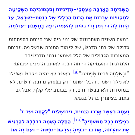
הַשְּׁבִיתָה הָאֲרֻכָּה מֵעִסְקֵי-מְדִינִיּוּת וְסִכְסוּכֵיהֶם הִשְׁקִיטָה
לִתְקוּפוֹת אֲרֻכּוֹת אֶת הָרוּחַ הַכְּלָלִי שֶׁל כְּנֶסֶת-יִשְׂרָאֵל, עַד
הֱיוֹת לָהּ דֵּי זְמַן וְדֵי נִסָּיוֹן לְהַעֲמִיק יָפֶה בְּחֶשְׁבּוֹן-עוֹלָמָהּ.
במאה השנים האחרונות של ימי בית שני הייתה התפתחות
גדולה של בתי מדרש, של לימוד התורה שבעל פה. זריחת
המאורות הגדולים של הלל ושמאי ובתי מדרשיהם.
הלמדנות המעמיקה הייתה הכנה לאותם הזמנים שבהם:
[9]
"וּנְשַׁלְּמָה פָרִים שְׂפָתֵינוּ"
. כאשר לא יהיה מקדש ואפילו
לא מלך רשמי, והכל ישתמר רק בפסוקים ובמדרשים, לא
במוסדות ולא בבשר ודם, רק בכתוב עלי קלף, אבל גם
כתוב בציפורן ברזל בנפש.
וְעַתָּה כַּאֲשֶׁר אָרְכוּ הַיָּמִים, וִירוּשָׁלַיִם "לָקְחָה מִיַּד ד'
[10]
כִּפְלַיִם בְּכָל חַטֹּאתֶיהָ"
,
הֵחֵלָּה הָאֻמָּה בִּכְלָלָהּ לְהַרְגִּישׁ
אֶת טָהֳרָתָהּ, אֶת בֹּר-כַּפֶּיהָ וְצִדְקַת-נַפְשָׁהּ – וְעִם זֶה אֶת