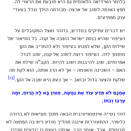
כלומר האידיאה הלאומית גם היא תובעת את הראוי לה.
חפץ האומה לשוב אל ארצה-מכורתה הולך וגדל בצעדי
ענק מפתיעים.
יש דברים עתיקים במדרש, בזוהר ואצל המקובלים על
הציפור שהיא כנסת ישראל השבה אל קנה. כל התיאור של
שילוח הקן, שלא לפגוע בציפור ולא להחריב את הקן
מוסמך לזה. הציפור רוצה לשוב אל קִנהּ, שוב לגדל
אפרוחים, שוב להיבנות ושוב להיות. הקב"ה שילח את
האם – השכינה והאומה – אך לא הרג אותה, הוא לקח מה
[13]
שלקח והצער גדול וכואב – אך כעת היא שבה אל הקן.
אָמְנָם לֹא תֵּדַע עוֹד אֶת נַפְשָׁהּ, מֵאַיִן בָּא לָהּ הָרוּחַ, וּמָה
עֶרְכּוֹ וְכֹחוֹ,
זוהי נטייה אינטואיטיבית הבאה מתוך מציאות לא ברורה
כלשהי. ההתעוררות איננה תהליך מודע ויש בה הפתעה לא
מבוטלת. אבל, אומר הרב, אנחנו בעצם כן יודעים מהיכן