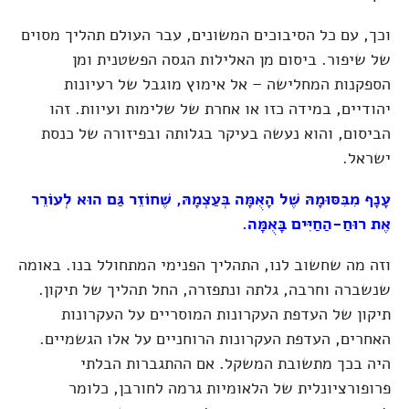
וכך, עם כל הסיבוכים המשונים, עבר העולם תהליך מסוים
של שיפור. ביסום מן האלילות הגסה הפשטנית ומן
הספקנות המחלישה – אל אימוץ מוגבל של רעיונות
יהודיים, במידה כזו או אחרת של שלימות ועיוות. זהו
הביסום, והוא נעשה בעיקר בגלותה ובפיזורה של כנסת
ישראל.
עָנָף מִבִּסּוּמָהּ שֶׁל הָאֻמָּה בְּעַצְמָהּ, שֶׁחוֹזֵר גַּם הוּא לְעוֹרֵר
אֶת רוּחַ-הַחַיִּים בָּאֻמָּה.
וזה מה שחשוב לנו, התהליך הפנימי המתחולל בנו. באומה
שנשברה וחרבה, גלתה ונתפזרה, החל תהליך של תיקון.
תיקון של העדפת העקרונות המוסריים על העקרונות
האחרים, העדפת העקרונות הרוחניים על אלו הגשמיים.
היה בכך מתשובת המשקל. אם ההתגברות הבלתי
פרופורציונלית של הלאומיות גרמה לחורבן, כלומר