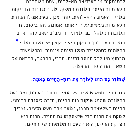
להתנתקות מן האידיאה הא-להית, עתה משחרבה
הלאומיות הייתה תשובת המשקל של התגברות הדביקות
בשריד האמונה הא-להית. יותר מכך, כעת אפילו הגדרת
הלאומיות נעשית על ידי אותה אמונה. זהו ביסום, זו
תשובת המשקל, כפי שאומר הרמב"ם שאם לוקה אדם
[8]
במידה רעה דרך התיקון היא להקצין אל העבר השני
.
התשתית לתהליכים האלו הייתה פנימית, וההשפעות
מבחוץ היו לכל היותר זרזים. הבכי, החרטה, ההכאה על
חטא – הם היסוד הראשי.
שֶׁחוֹזֵר גַּם הוּא לְעוֹרֵר אֶת רוּחַ-הַחַיִּים בָּאֻמָּה.
קודם היה חטא שהעיב על החיים והחריב אותם, ואז באה
התשובה שהיא שיקום רוח החיים, חזרה ליסודם הרוחני.
החיים כשלעצמם חרבו, נשאר מהם מעט מזעיר. וצריך
לשקם את הרוח כדי שישתקמו גם החיים. הרוח היא
הצדקת החיים, היא הטעם והמשמעות של החיים.