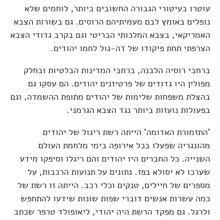
עוטרו בעיטורי הגבורה החשובים ביותר, לוחמים שלא
נופלים באומץ לבם מעמיתיהם הרוסים. גם בשורות הצבא
האמריקאי, בצבא המלכותי הבריטי וגם בקרב גדודי הצבא
הצרפתי תחת פיקודו של דה-גול לחמו יהודים.
ברחבי רוסיה הלבנה, ברחבי המדינות הבלטיות ובחלק
מפולין היו גדודים של פרטיזנים יהודים. הם עסקו גם
בהצלת משפחות שלימות של יהודים מתופת ההשמדה, וגם
בפעולות נועזות ביותר נגד הצבא הגרמני.
'התזמורת האדומה' הייתה רשת ריגול של יהודים
מהונגריה שפעלו בכל אירופה בימי מלחמת העולם
השנייה. כל החברים היו יהודים והם ריגלו וסיפקו מידע
שערכו לא יסולא בפז. נתונים על תנועות הרכבות, על
מספרים של חיילים, טנקים וכלי רכב. הייתה זו רשת של
כמה עשרות אנשים דוברי שפות שונות שידעו להתחפש
ולרגל. גם מפקד הרשת היה יהודי, ליאופולד טרפר שכתב