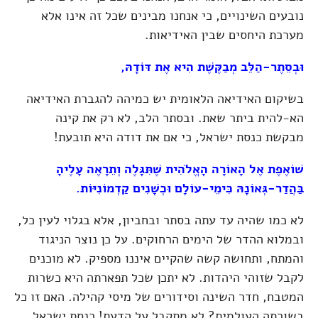
נובעים השינויים, כי אנחנו מבינים שכל זה אינו אלא
מערכת היחסים שבין האידיאות.
וּבְסֵתֶר-הַלֵּב מְבַקֶּשֶׁת הִיא אֶת דּוֹדָהּ,
בשיקום האידיאה הלאומית יש כמיהה להגברת האידיאה
הא-להית ביתר שאת. ובסתר הלב, לא רק את קינה
מבקשת כנסת ישראל, כי אם את דודה היא תובעת!
שׁוֹאֶפֶת אֶל הָאוֹרָה הָאֱלֹהִית שֶׁתִּגָּלֶה וְתֵרָאֶה עָלֶיהָ
בַּהֲדַר-גְּאוֹנָהּ כִּימֵי-עוֹלָם וּכְשָׁנִים קַדְמוֹנִיּוֹת.
לא כמו שהיה עד עתה בסתר ובחביון, אלא בגלוי לעין כל,
ובמלוא ההדר של הימים הרחוקים. על כן נוצר הניגוד
והמתח, ותחושה קשה שהקיים איננו מספיק. לא מוכנים
לקבל שזוהי היהדות. לא יתכן שכל תפארתה היא כשרות
המטבח, חדר השינה וסידורים של מיסי קהילה. האם זו כל
בשורתה העולמית? לא מתקבל על הדעת! כנסת ישראל