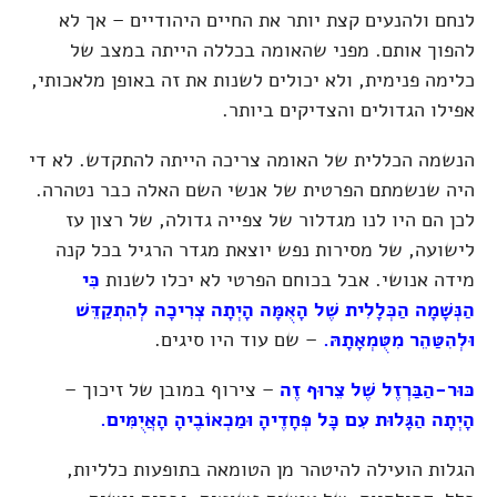
לנחם ולהנעים קצת יותר את החיים היהודיים – אך לא
להפוך אותם. מפני שהאומה בכללה הייתה במצב של
כלימה פנימית, ולא יכולים לשנות את זה באופן מלאכותי,
אפילו הגדולים והצדיקים ביותר.
הנשמה הכללית של האומה צריכה הייתה להתקדש. לא די
היה שנשמתם הפרטית של אנשי השם האלה כבר נטהרה.
לכן הם היו לנו מגדלור של צפייה גדולה, של רצון עז
לישועה, של מסירות נפש יוצאת מגדר הרגיל בכל קנה
מידה אנושי. אבל בכוחם הפרטי לא יכלו לשנות
כִּי
הַנְּשָׁמָה הַכְּלָלִית שֶׁל הָאֻמָּה הָיְתָה צְרִיכָה לְהִתְקַדֵּשׁ
וּלְהִטַּהֵר מִטֻּמְאָתָהּ.
– שם עוד היו סיגים.
כּוּר-הַבַּרְזֶל שֶׁל צֵרוּף זֶה
– צירוף במובן של זיכוך –
הָיְתָה הַגָּלוּת עִם כָּל פְּחָדֶיהָ וּמַכְאוֹבֶיהָ הָאֲיֻמִּים.
הגלות הועילה להיטהר מן הטומאה בתופעות כלליות,