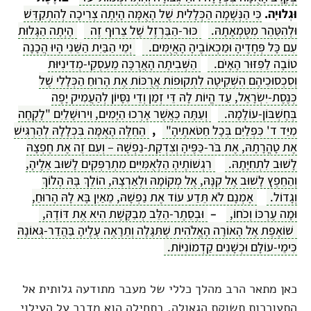
וּגְלוּיָה.
כִּי הַנְּשָׁמָה הַכְּלָלִית שֶׁל הָאֻמָּה הָיְתָה צְרִיכָה לְהִתְקַדֵּשׁ
וּלְהִטַּהֵר מִטֻּמְאָתָהּ.
כּוּר-הַבַּרְזֶל שֶׁל צֵרוּף זֶה
הָיְתָה הַגָּלוּת
עִם כָּל פְּחָדֶיהָ וּמַכְאוֹבֶיהָ הָאֲיֻמִּים.
יְמֵי הַבַּיִת הַשֵּׁנִי הָיוּ הֲכָנָה
טוֹבָה לַפִּזּוּר הָאָיֹם.
הַשְּׁבִיתָה הָאֲרֻכָּה מֵעִסְקֵי-מְדִינִיּוּת
וְסִכְסוּכֵיהֶם הִשְׁקִיטָה לִתְקוּפוֹת אֲרֻכּוֹת אֶת הָרוּחַ הַכְּלָלִי שֶׁל
כְּנֶסֶת-יִשְׂרָאֵל, עַד הֱיוֹת לָהּ דֵּי זְמַן וְדֵי נִסָּיוֹן לְהַעֲמִיק יָפֶה
בְּחֶשְׁבּוֹן-עוֹלָמָהּ.
וְעַתָּה כַּאֲשֶׁר אָרְכוּ הַיָּמִים, וִירוּשָׁלַיִם "לָקְחָה
מִיַּד ד' כִּפְלַיִם בְּכָל חַטֹּאתֶיהָ"
,
הֵחֵלָּה הָאֻמָּה בִּכְלָלָהּ לְהַרְגִּישׁ
אֶת טָהֳרָתָהּ, אֶת בֹּר-כַּפֶּיהָ וְצִדְקַת-נַפְשָׁהּ – וְעִם זֶה אֶת חֶפְצָהּ
לָשׁוּב לִתְחִיָּתָהּ.
רִגְשׁוֹתֶיהָ הַלְּאֻמִּיִּים מִתְרַפְּקִים לָשׁוּב אֵלֶיהָ,
וְהַחֵפֶץ לָשׁוּב אֶל קִנָּהּ, אֶל מְקוֹמָהּ וּלְאַרְצָהּ, הוֹלֵךְ בָּהּ הָלוֹךְ
וְגָדוֹל.
אָמְנָם לֹא תֵּדַע עוֹד אֶת נַפְשָׁהּ, מֵאַיִן בָּא לָהּ הָרוּחַ,
וּמָה עֶרְכּוֹ וְכֹחוֹ,
–
וּבְסֵתֶר-הַלֵּב מְבַקֶּשֶׁת הִיא אֶת דּוֹדָהּ,
שׁוֹאֶפֶת אֶל הָאוֹרָה הָאֱלֹהִית שֶׁתִּגָּלֶה וְתֵרָאֶה עָלֶיהָ בַּהֲדַר-גְּאוֹנָהּ
כִּימֵי-עוֹלָם וּכְשָׁנִים קַדְמוֹנִיּוֹת.
כאן מתאר הרב מהלך כללי של מעבר מתודעה גלותית אל
התעוררות תשוקת הגאולה. בתחילה הוא מדבר על העילוי