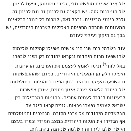
של אידיאליזם מופשט מדי, נזירי ומתנתק, ופעם לכיוון
של חומרנות גסה. יש הקצנה גם לכיוון זה וגם לכיוון זה
ולכל כיווני הביניים. ובכל זאת, למרות כל יצורי הכלאיים
המעוותים שהרתה התפיסה האלילית לערכים היהודיים, יש
בכך גם תיקון ועילוי לעולם.
עוד בשלהי בית שני היו אנשים ואפילו קהילות שלימות
שהושפעו מרוח היהדות ונקראו יהודים רק מפני שכפרו
[7]
באלילות
וניסו לאמץ לעצמם את הערכים, הרעיונות
ואפילו חלק מן המעשים היהודיים. כמובן שההתפשטות
וההשפעה העיקריות היו בזמן הפירוד והגלות. היחלשותו
של היסוד הלאומי יצרה איזון מסוים, שנתן אפשרות
לרעיונות לנדוד לעמים אחרים. בחומות המבדילות בין
ישראל לעמים נפערו פרצות. גויים קראו תיגר על
הבלעדיות היהודית על ערכי התורה. הנוצרים והמוסלמים
אף הגדירו את הגלות היהודית כמצב תמידי וכפרו בעצם
הקשר שלנו ליהדות השלמה שניתנה בהתגלות.