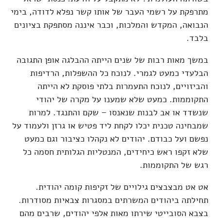
מתרפקת על רשמי העבר של אותו קשר נפלא לדודה, בימי
הנבואה, המקדש והמלכות, וכבר איננה מסתפקת בציונים
בלבד.
במשך מאות רבות של שנים הייתה ההבלגה אופן התגובה
הבלעדי כמעט לגמרי. לנוכח כל ההשפלות, הרדיפות
והביזויים, לנוכח התעמרות בלתי פוסקת לא הייתה
התקוממות. כמעט שלא שמענו על מקרה של יהודי
שנשדד או אב לבנות שנאנסו – שקם והתנגד. למרות
שמבחינה טכנית יכלו לקחת ליד פטיש או גרזן ולעמוד על
נפשם ועל כבודם. יהודים לא נקהלו כציבור וגם כמעט
שלא זקפו ראש כיחידים, המנטליות הגלותית חסמה כל
רגש של התקוממות.
אט אט מבצבצים גילויים של זקיפות קומה יהודית.
תחילתה ביהודים המשרתים במסגרות צבאיות מסודרות.
בצבא הסובייטי שירתו מאות אלפי יהודים, שרבים מהם