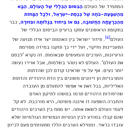
המתמיד של העולם.
הַבִּסּוּם הַכְּלָלִי שֶׁל הָעוֹלָם, הַבָּא
מֵהַשְׁפָּעַת-כֹּחָהּ שֶׁל כְּנֶסֶת-יִשְׂרָאֵל, וּלְכָל הַפָּחוֹת
מֵהַכְרָעָתָהּ הַחֲשׁוּבָה, גַּם אוֹ בְּיִחוּד בְּגָלוּתָהּ וּפִזּוּרָהּ,
כבר
בתקופת הראשונים עסקו ברעיון הביסום הכללי של
[6]
העולם
. פיזור ישראל בין האומות יצר איזו תנועה של
התעניינות וחיקוי, ועל ידי כך תוקנו במידה מסוימת
הרעיונות, הערכים והמעשים שבאומות. זה נקרא 'לבסם
את העולם'. העולם לא נטהר בשלמות, אבל אוירו נעשה
יותר נעים. אף על פי שראינו קודם לכן שהדתות
והתרבויות הן זיווגים משונים בין הדת היהודית והדתות
האליליות, בכל זאת אי אפשר להתעלם מן העובדה
שהיסודות היהודים תרמו במשהו לתיקון האדם
והחברה.השפעה זו איננה פשוטה, היא מורכבת. לא קל
לעמי העולם לשאת אותה. יש מתח בין הערכים היהודים
שהם קבלו במודע לבין הנטיות הנפשיות הגולמיות שלא
עובדו כראוי. וממילא הערכים הללו מתעוותים פעם לכיוון