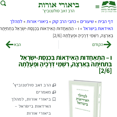
ביאורי אורות
הרב זאב סולטנוביץ'
שאל את הרב
בית המדרש
דף הבית
»
שיעורים
»
כתבי הרב קוק
»
ביאורי אורות
»
למהלך
האידאות בישראל
»
ו – הִתְאַחֲדוּת הָאִידֵאוֹת בִּכְנֶסֶת-יִשְׂרָאֵל בִּתְחִיָּתָהּ
בְּאַרְצָהּ, רִשְׁמֵי דְּרָכֶיהָ וּפְעֻלָּתָהּ [2/6]
הקודם
הבא
ו – הִתְאַחֲדוּת הָאִידֵאוֹת בִּכְנֶסֶת-יִשְׂרָאֵל
בִּתְחִיָּתָהּ בְּאַרְצָהּ, רִשְׁמֵי דְּרָכֶיהָ וּפְעֻלָּתָהּ
[2/6]
הרב זאב סולטנוביץ'
מאמרים
ביאורי אורות
,
למהלך
האידאות בישראל -
ביאורי אורות