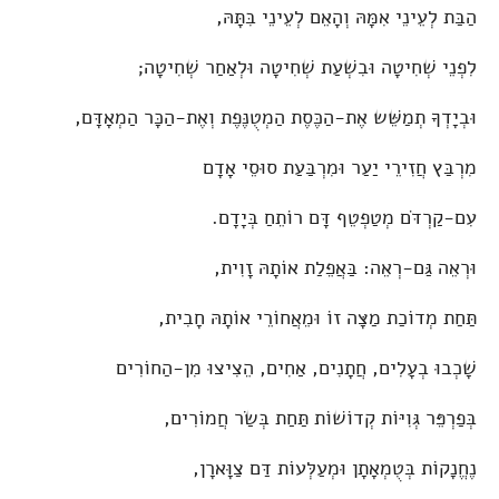
הַבַּת לְעֵינֵי אִמָּהּ וְהָאֵם לְעֵינֵי בִּתָּהּ,
לִפְנֵי שְׁחִיטָה וּבִשְׁעַת שְׁחִיטָה וּלְאַחַר שְׁחִיטָה;
וּבְיָדְךָ תְמַשֵּׁש אֶת-הַכֶּסֶת הַמְטֻנֶּפֶת וְאֶת-הַכָּר הַמְאָדָּם,
מִרְבַּץ חֲזִירֵי יַעַר וּמִרְבַּעַת סוּסֵי אָדָם
עִם-קַרְדֹּם מְטַפְטֵף דָּם רוֹתֵחַ בְּיָדָם.
וּרְאֵה גַּם-רְאֵה: בַּאֲפֵלַת אוֹתָהּ זָוִית,
תַּחַת מְדוֹכַת מַצָּה זוֹ וּמֵאֲחוֹרֵי אוֹתָהּ חָבִית,
שָׁכְבוּ בְעָלִים, חֲתָנִים, אַחִים, הֵצִיצוּ מִן-הַחוֹרִים
בְּפַרְפֵּר גְּוִיּוֹת קְדוֹשׁוֹת תַּחַת בְּשַׂר חֲמוֹרִים,
נֶחֱנָקוֹת בְּטֻמְאָתָן וּמְעַלְּעוֹת דַּם צַוָּארָן,