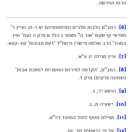
הרוח החדשה.
[6]
. רמב"ם הלכות מלכים ומלחמותיהם יא ז-ח; ועיין ר'
חסדאי קרשקש 'אור ה" מאמר ג כלל א פרק ה (עמ' שיז
במהד' הרב שלמה פישר) ורמח"ל 'דעת תבונות' קע-קעא.
[7]
. עיין מגילה יג ע"א.
[8]
. רמב"ם, 'הקדמה לפירוש המשניות למסכת אבות'
(שמונה פרקים) פרק ד.
[9]
. הושע יד, ג.
[10]
. ישעיה מ, ב.
[11]
. תפילת מוסף לחול המועד ויו"ט.
[12]
. על פי בראשית מד, טז.