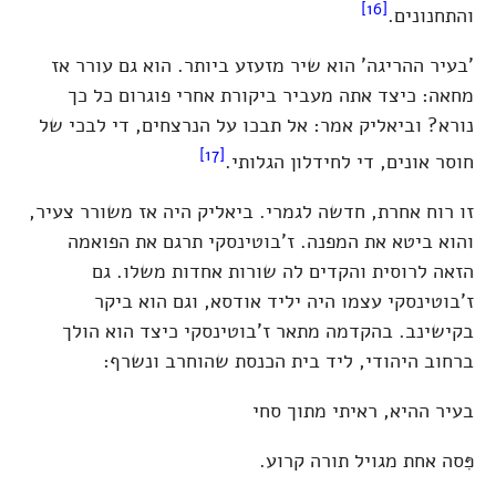
[16]
והתחנונים.
'בעיר ההריגה' הוא שיר מזעזע ביותר. הוא גם עורר אז
מחאה: כיצד אתה מעביר ביקורת אחרי פוגרום כל כך
נורא? וביאליק אמר: אל תבכו על הנרצחים, די לבכי של
[17]
חוסר אונים, די לחידלון הגלותי.
זו רוח אחרת, חדשה לגמרי. ביאליק היה אז משורר צעיר,
והוא ביטא את המפנה. ז'בוטינסקי תרגם את הפואמה
הזאה לרוסית והקדים לה שורות אחדות משלו. גם
ז'בוטינסקי עצמו היה יליד אודסא, וגם הוא ביקר
בקישינב. בהקדמה מתאר ז'בוטינסקי כיצד הוא הולך
ברחוב היהודי, ליד בית הכנסת שהוחרב ונשרף:
בעיר ההיא, ראיתי מתוך סחי
פִּסה אחת מגויל תורה קרוע.