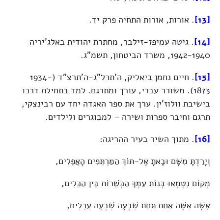
[13]
. אורות, אורות התחיה פרק יד.
[14]
. גיטה עמיפז-זילבר, מחתרת יהודית באלג'יריה
1942-1940, משרד הביטחון, תשמ"ג.
[15]
. חיים נחמן ביאליק, ה'תרל"ג-ה'תרצ"ד (1934-
1873). משורר עברי, עורך ומתרגם. למד בתחילת דרכו
בישיבת וולוז'ין. ערך את ספר האגדה יחד עם רבינצקי,
תרגם וחיבר ספרות ושירה – למבוגרים ולילדים.
[16]
. מתוך השיר בעיר ההריגה:
וְיָרַדְתָּ מִשָּׁם וּבָאתָ אֶל-תּוֹךְ הַמַּרְתֵּפִים הָאֲפֵלִים,
מְקוֹם נִטְמְאוּ בְּנוֹת עַמְּךָ הַכְּשֵׁרוֹת בֵּין הַכֵּלִים,
אִשָּׁה אִשָּׁה אַחַת תַּחַת שִׁבְעָה שִׁבְעָה עֲרֵלִים,