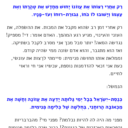
רַק אַחֲרֵי רַצּוֹתוֹ אֶת עֲווֹנוֹ יָחוּשׁ מֵחָדָשׁ אֶת טָהֳרָתוֹ וְאֶת
עַצְמוֹ וְיָשׁוּבוּ לוֹ כֹּחוֹ, גְּבוּרַת-רוּחוֹ וְעֹז-פָּנָיו.
רק אחרי זמן רב שהוא מקבל את המכות. את ההשפלה, את
העוני והעינוי, מגיע רגע המהפך. האדם אומר: די! מספיק!
נגדשה הסאה! יותר סבל מכך אני מסרב לקבל בשתיקה.
ואז הוא מתגבר, והוא אדם שונה ממי שהיה קודם.
וממלאת אותו תחושה פנימית: סיימתי לרַצות את עונשי,
כעת אני זכאי להזדמנות נוספת, עכשיו אני חי וראוי
לחיים.
הנמשל:
כְּנֶסֶת-יִשְׂרָאֵל בְּכָל יְמֵי גָּלוּתָהּ יָדְעָה אֶת עֲווֹנָהּ וְחָשָׁה אֶת
מַכְאוֹבָהּ הָרוּחָנִי, בְּחֻלְשָׁה שֶׁל כְּלִימָה פְּנִימִית.
מפני מה היה לה להיות נכלמת? מפני מי? מהברבריות
והפראות האכזרית של הגויים?! ברור שרק כלימה פנימית