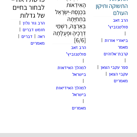
הָאִידֵאוֹת
התשוקה ותיקון
לבחור בחיים
בִּכְנֶסֶת-יִשְׂרָאֵל
העולם
של גדלות
בִּתְחִיָּתָהּ
הרב זאב
הרב גור גלון
|
בְּאַרְצָהּ, רִשְׁמֵי
סולטנוביץ'
חומש דברים
|
דְּרָכֶיהָ וּפְעֻלָּתָהּ
|
ראה
|
דברים
|
[6/6]
ביאורי אורות
|
מאמרים
מאמר
הרב זאב
קרבת־אלוהים
סולטנוביץ'
|
|
ספר עקבי הצאן
|
למהלך האידאות
עקבי הצאן
|
בישראל
מאמרים
|
למהלך האידיאות
בישראל
|
מאמרים