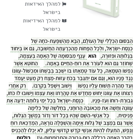
למהלך האידאות
בישראל
למהלך האידיאות
בישראל
הַבִּסּוּם הַכְּלָלִי שֶׁל הָעוֹלָם, הַבָּא מֵהַשְׁפָּעַת-כֹּחָהּ שֶׁל
כְּנֶסֶת-יִשְׂרָאֵל, וּלְכָל הַפָּחוֹת מֵהַכְרָעָתָהּ הַחֲשׁוּבָה, גַּם אוֹ בְּיִחוּד
בְּגָלוּתָהּ וּפִזּוּרָהּ,
הוּא
עָנָף מִבִּסּוּמָהּ שֶׁל הָאֻמָּה בְּעַצְמָהּ,
שֶׁחוֹזֵר גַּם הוּא לְעוֹרֵר אֶת רוּחַ-הַחַיִּים בָּאֻמָּה.
הַחוֹטֵא אֲשֶׁר
נַפְשׁוֹ הֻטַּמָּאָה, כָּל עוֹד טֻמְאָתוֹ בּוֹ יִשְׁכַּב בְּבָשְׁתּוֹ וּמִכְשׁוֹל-עֲווֹנוֹ
נֶגֶד פָּנָיו הוּא, וְגַם אִם יִתְגַּבֵּר בְּכֹחַ עַזּוּת-מֵצַח רַק מְעַט יַעֲמֹד
וְעַד מְהֵרָה תָּשׁוּחַ עָלָיו נַפְשׁוֹ
וְיָשׁוּב וְיִשָּׁפֵל בְּקִרְבּוֹ.
רַק אַחֲרֵי
רַצּוֹתוֹ אֶת עֲווֹנוֹ יָחוּשׁ מֵחָדָשׁ אֶת טָהֳרָתוֹ וְאֶת עַצְמוֹ וְיָשׁוּבוּ לוֹ כֹּחוֹ,
גְּבוּרַת-רוּחוֹ וְעֹז-פָּנָיו.
כְּנֶסֶת-יִשְׂרָאֵל בְּכָל יְמֵי גָּלוּתָהּ יָדְעָה אֶת
עֲווֹנָהּ וְחָשָׁה אֶת מַכְאוֹבָהּ הָרוּחָנִי, בְּחֻלְשָׁה שֶׁל כְּלִימָה
פְּנִימִית.
כָּל אַנְשֵׁי-הַשֵּׁם שֶׁהָיוּ בְּכָל דּוֹר וָדוֹר בְּמֶשֶׁךְ הַגָּלוּת,
אֲשֶׁר גַּם בְּמַצָּב שֶׁל גָּלוּת אֲיֻמָּה וְהַשְׁפָּלָה נוֹרָאָה, הַמְדַכֵּאת רוּחַ
וָנֶפֶשׁ, הִתְעַלּוּ לִהְיוֹת אַנְשֵׁי קֹדֶשׁ קְדוֹשֵׁי עֶלְיוֹן, לֹא יָכְלוּ לְהַכְנִיס
בְּקֶרֶב הָאֻמָּה בִּכְלָלָהּ רוּחַ-גְּבוּרָה וְהִתְרוֹמְמוּת-עֹז
בּוֹלֶטֶת