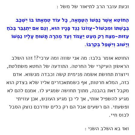
וכעת עובר הרב לתיאור של משל :
הַחוֹטֵא אֲשֶׁר נַפְשׁוֹ הֻטַּמָּאָה, כָּל עוֹד טֻמְאָתוֹ בּוֹ יִשְׁכַּב
בְּבָשְׁתּוֹ וּמִכְשׁוֹל-עֲווֹנוֹ נֶגֶד פָּנָיו הוּא, וְגַם אִם יִתְגַּבֵּר בְּכֹחַ
עַזּוּת-מֵצַח רַק מְעַט יַעֲמֹד וְעַד מְהֵרָה תָּשׁוּחַ עָלָיו נַפְשׁוֹ
וְיָשׁוּב וְיִשָּׁפֵל בְּקִרְבּוֹ.
החוטא אומר בלבו: מה אני שווה ומה ערכי?! זהו השלב
הראשון העיקרי של החרטה. התודעה של החטא משתלטת,
ויוצרת תחושת אשמה פנימית קשה וכבדה מנשוא. אדם
כזה, המלא חרטות, אף כשמתאכזרים אליו שלא בצדק הוא
מקבל זאת בהבנה, מתוך תחושה שמגיע לו. אמנם להם לא
מגיע להשפיל אותי, אך לי כן מגיע העונש, אכן עוויתי
ופשעתי. הם רשעים אבל הם רק כלים שדרכם נוצק הסבל
לכוס חיי.
ואז בא השלב השני :