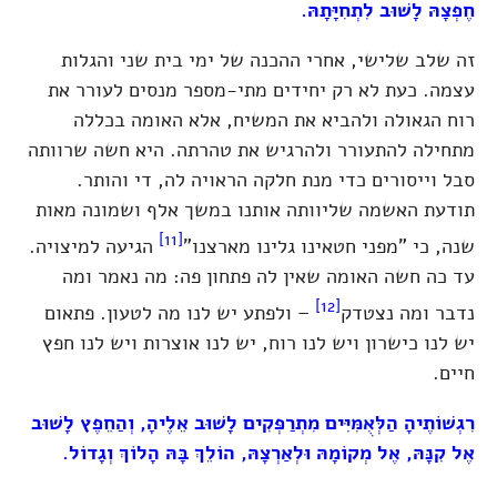
חֶפְצָהּ לָשׁוּב לִתְחִיָּתָהּ.
זה שלב שלישי, אחרי ההכנה של ימי בית שני והגלות
עצמה. כעת לא רק יחידים מתי-מספר מנסים לעורר את
רוח הגאולה ולהביא את המשיח, אלא האומה בכללה
מתחילה להתעורר ולהרגיש את טהרתה. היא חשה שרוותה
סבל וייסורים כדי מנת חלקה הראויה לה, די והותר.
תודעת האשמה שליוותה אותנו במשך אלף ושמונה מאות
[11]
שנה, כי "מפני חטאינו גלינו מארצנו"
הגיעה למיצויה.
עד כה חשה האומה שאין לה פתחון פה: מה נאמר ומה
[12]
נדבר ומה נצטדק
– ולפתע יש לנו מה לטעון. פתאום
יש לנו כישרון ויש לנו רוח, יש לנו אוצרות ויש לנו חפץ
חיים.
רִגְשׁוֹתֶיהָ הַלְּאֻמִּיִּים מִתְרַפְּקִים לָשׁוּב אֵלֶיהָ, וְהַחֵפֶץ לָשׁוּב
אֶל קִנָּהּ, אֶל מְקוֹמָהּ וּלְאַרְצָהּ, הוֹלֵךְ בָּהּ הָלוֹךְ וְגָדוֹל.