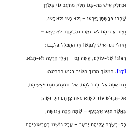
וּכְחַלֵּק אִישׁ פַּת-בָּגוֹ חִלֵּק מְתֹעָב גּוֹי בְּשָׂרָן –
שָׁכְבוּ בְּבָשְׁתָּן וַיִּרְאוּ – וְלֹא נָעוּ וְלֹא זָעוּ,
וְאֶת-עֵינֵיהֶם לֹא-נִקֵּרוּ וּמִדַּעְתָּם לֹא יָצָאוּ –
וְאוּלַי גַּם-אִישׁ לְנַפְשׁוֹ אָז הִתְפַּלֵּל בִּלְבָבוֹ:
רִבּוֹנוֹ שֶׁל-עוֹלָם, עֲשֵׂה נֵס – וְאֵלַי הָרָעָה לֹא-תָבֹא.
[17]
. המשך מתוך השיר בגיא ההריגה:
וְגַם אַתָּה אַל-תָּנֹד לָהֶם, אַל-תְּזַעְזַע חִנָּם פִּצְעֵיהֶם,
אַל-תִּגְדֹּשׁ עוֹד לַשָּׁוְא סְאַת צָרָתָם הַגְּדוּשָׁה;
בַּאֲשֶׁר תִּגַּע אֶצְבָּעֲךָ – שָׁמָּה מַכָּה אֲנוּשָׁה,
כָּל-בְּשָׂרָם עֲלֵיהֶם יִכְאַב – אֲבָל נוֹשְׁנוּ בְּמַכְאוֹבֵיהֶם