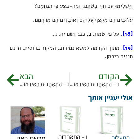
וַיַּשְׁלִימוּ עִם חַיֵּי בָשְׁתָּם, וּמַה-בֶּצַע כִּי תְנַחֲמֵם?
עֲלוּבִים הֵם מִקְּצֹף עֲלֵיהֶם וְאוֹבְדִים הֵם מֵרַחֲמֵם.
[18]
. על פי שמות ב, כב; ושם יח, ג.
[19]
. מתוך הקדמה למשא נמירוב, המקור ברוסית, תרגם
חנניה ריכמן.
הקודם
הבא
ו – הִתְאַחֲדוּת הָאִידֵאוֹת בִּכְנֶסֶת-יִשְׂרָאֵל בִּתְחִיָּתָהּ בְּאַרְצָהּ, רִשְׁמֵי דְּרָכֶיהָ וּפְעֻלָּתָהּ [1/6]
ו – הִתְאַחֲדוּת הָאִידֵאוֹת בִּכְנֶסֶת-יִשְׂרָאֵל בִּתְחִיָּתָהּ בְּאַרְצָהּ, רִשְׁמֵי דְּרָכֶיהָ וּפְעֻלָּתָהּ [3/6]
אולי יעניין אותך
ו – הִתְאַחֲדוּת
התעלות
פרשת ראה –