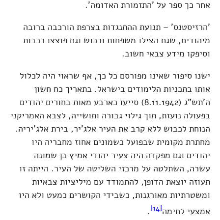
אחר כך ספר על 'התזמורת האדומה'.
'הרזיסטנס' – תנועת ההתנגדות בצרפת הורכבה ברובה
מיהודים, שגם הצילו משפחות ורכוש וגם פוצצו רכבות
וסיפקו מידע צבאי חשוב.
ישנו סיפור שאינו מפורסם כל כך, אף שראוי היה לכלול
אותו בתכניות הלימודים בישראל. בתאריך כח חשון
ה'תש"ג (8.11.1942) סייעו כארבע מאות בחורים יהודים
בפעולה נועזת, תוך גילוי גבורה ותושייה, לצבא האמריקני
הנוחת לכבוש ללא קרב את העיר אלג'יר, בירת אלג'יריה.
מחתרת מקומית שבפועל כשמונים אחוז מחבריה היו
יהודים וגם מפקדה היה צעיר יהודי אמיץ בן שמונה
עשרה, השתלטה על מרכזי השליטה של העיר. הייתה זו
תעוזה יוצאת הדופן, להתמודד עם מיליציות צבאיות
ומשטרתיות מאורגנות, כשבידי הקושרים כמעט ולא היו
[14]
אמצעי לחימה
.