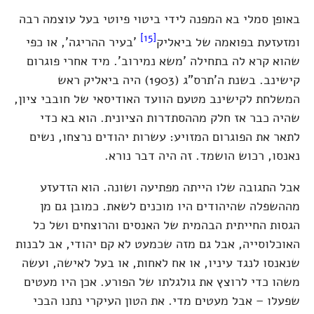
באופן סמלי בא המפנה לידי ביטוי פיוטי בעל עוצמה רבה
[15]
ומזעזעת בפואמה של ביאליק
'בעיר ההריגה', או כפי
שהוא קרא לה בתחילה 'משא נמירוב'. מיד אחרי פוגרום
קישינב. בשנת ה'תרס"ג (1903) היה ביאליק ראש
המשלחת לקישינב מטעם הוועד האודיסאי של חובבי ציון,
שהיה כבר אז חלק מההסתדרות הציונית. הוא בא כדי
לתאר את הפוגרום המזויע: עשרות יהודים נרצחו, נשים
נאנסו, רכוש הושמד. זה היה דבר נורא.
אבל התגובה שלו הייתה מפתיעה ושונה. הוא הזדעזע
מההשפלה שהיהודים היו מוכנים לשאת. כמובן גם מן
הגסות החייתית הבהמית של האנסים והרוצחים ושל כל
האוכלוסייה, אבל גם מזה שכמעט לא קם יהודי, אב לבנות
שנאנסו לנגד עיניו, או אח לאחות, או בעל לאישה, ועשה
משהו כדי לרוצץ את גולגלתו של הפורע. אכן היו מעטים
שפעלו – אבל מעטים מדי. את הטון העיקרי נתנו הבכי