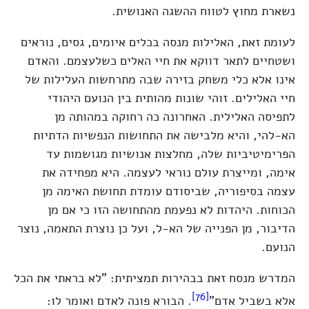
נשארת מחוץ לטווח ההשגה האנושית.
לעומת זאת, האלילות מנסה בכלים איומים, גסים, נוראים
ושטחיים לתאר דווקא את חיי האלים כשלעצמם. והאדם
אינו אלא כלי משחק בזירה שבה מתרחשות העלילות של
חיי האלילים. זוהי שונות מהותית בין הנועם היהודי
לתפיסה האלילית. האחרונה כה רחוקה במהותה מן
הא-להי, והיא מלבישה את התחושות הנפשיות הדתיות
הפרימיטיביות שלה, מחלצות אנושיות מגושמות עד
אימה, ומייצרת עולם נוראי לעצמה. היא מפחידה את
עצמה בסיפוריה, שביסודם עומדת תחושת האימה מן
הכוחות. היהדות לא נפעמת מהתחושה הזו כי אם מן
הדיבור, מן הפנייה של הא-ל, ועל כן נוצרת התאמה, נוצר
הנועם.
המדרש מנסח זאת בבהירות תמציתית: "לא בראתי את הכל
[76]
אלא בשביל אדם"
. הבורא פונה לאדם ואומר לו: