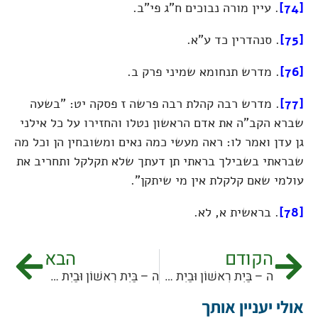
[74]
. עיין מורה נבוכים ח"ג פי"ב.
[75]
. סנהדרין כד ע"א.
[76]
. מדרש תנחומא שמיני פרק ב.
[77]
. מדרש רבה קהלת רבה פרשה ז פסקה יט: "בשעה
שברא הקב"ה את אדם הראשון נטלו והחזירו על כל אילני
גן עדן ואמר לו: ראה מעשי כמה נאים ומשובחין הן וכל מה
שבראתי בשבילך בראתי תן דעתך שלא תקלקל ותחריב את
עולמי שאם קלקלת אין מי שיתקן".
[78]
. בראשית א, לא.
הקודם
הבא
ה – בַּיִת רִאשׁוֹן וּבַיִת שֵׁנִי. הָאִידֵאָה הַדָּתִית. הַמַּצָּב הַיִּשְׂרְאֵלִי וְיִחוּסוֹ לָאֱנוֹשִׁיּוּת [6/11]
ה – בַּיִת רִאשׁוֹן וּבַיִת שֵׁנִי. הָאִידֵאָה הַדָּתִית. הַמַּצָּב הַיִּשְׂרְאֵלִי וְיִחוּסוֹ לָאֱנוֹשִׁיּוּת [8/11]
אולי יעניין אותך