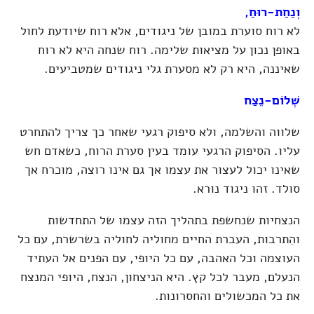
וְנַחַת-רוּחַ,
לא רוח סוערת במובן של ניגודים, אלא רוח שיודעת לחול
באופן נכון על מציאות שלימה. רוח שנחה היא לא רוח
שאיננה, היא רק לא מסערת גלי ניגודים שמטביעים.
שְׁלוֹם-נֵצַח
שלווה והשלמה, ולא סיפוק רגעי שאחר כך צריך להתחרט
עליו. הסיפוק הרגעי עומד בעין סערת הרוח, כשאדם חש
שאינו יכול לעצור את עצמו אך גם אינו רוצה, מוכרח אך
סולד. זהו ניגוד נורא.
הנצחיות שנחשפת בתהליך הזה עצמו של התחדשות
והִתרבות, העברת החיים מחוליה לחוליה בשרשרת, עם כל
העוצמה וכל האהבה, עם כל היופי, עם הפנים אל העתיד
הנעלם, מעבר לכל קץ. היא הניצחון, הנצח, היופי המנצח
את כל המכשולים והחסרונות.