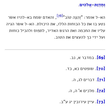
וְחֶדְוַת-אֱלֹהִים.
[78]
הא-ל אומר: "וְהִנֵּה טוֹב"
, והאדם שמח בא-להיו אשר
נטע בו את כל הכוחות הללו, את היכולת. הא-ל אשר הגיה
עליו את החכמה ואת הרגש האדיר, לתפוס ולהכיל כוחות
ועל ידי כך להעצים את הטוב.
[69]
. במדבר א, נב.
[70]
. שופטים כא, כד.
[71]
. דברים לג, ה.
[72]
. מלכים א' ה, ה.
[73]
. עיין עירובין יג ע"ב.