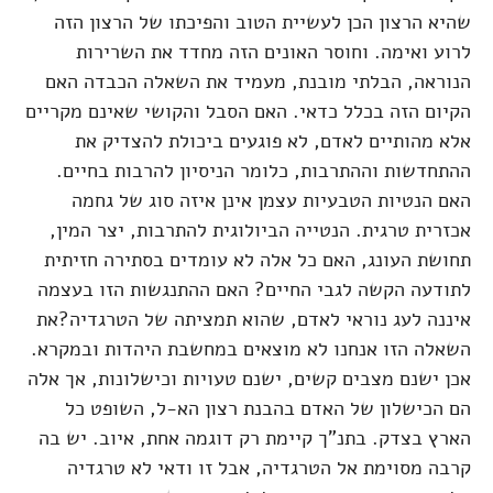
שהיא הרצון הכן לעשיית הטוב והפיכתו של הרצון הזה
לרוע ואימה. וחוסר האונים הזה מחדד את השרירות
הנוראה, הבלתי מובנת, מעמיד את השאלה הכבדה האם
הקיום הזה בכלל כדאי. האם הסבל והקושי שאינם מקריים
אלא מהותיים לאדם, לא פוגעים ביכולת להצדיק את
ההתחדשות וההתרבות, כלומר הניסיון להרבות בחיים.
האם הנטיות הטבעיות עצמן אינן איזה סוג של גחמה
אכזרית טרגית. הנטייה הביולוגית להתרבות, יצר המין,
תחושת העונג, האם כל אלה לא עומדים בסתירה חזיתית
לתודעה הקשה לגבי החיים? האם ההתנגשות הזו בעצמה
איננה לעג נוראי לאדם, שהוא תמציתה של הטרגדיה?את
השאלה הזו אנחנו לא מוצאים במחשבת היהדות ובמקרא.
אכן ישנם מצבים קשים, ישנם טעויות וכישלונות, אך אלה
הם הכישלון של האדם בהבנת רצון הא-ל, השופט כל
הארץ בצדק. בתנ"ך קיימת רק דוגמה אחת, איוב. יש בה
קרבה מסוימת אל הטרגדיה, אבל זו ודאי לא טרגדיה