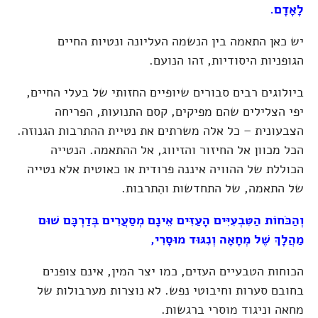
לָאָדָם.
יש כאן התאמה בין הנשמה העליונה ונטיות החיים
הגופניות היסודיות, זהו הנועם.
ביולוגים רבים סבורים שיופיים החזותי של בעלי החיים,
יפי הצלילים שהם מפיקים, קסם התנועות, הפריחה
הצבעונית – כל אלה משרתים את נטיית ההתרבות הגנוזה.
הכל מכוון אל החיזור והזיווג, אל ההתאמה. הנטייה
הכוללת של ההוויה איננה פרודית או כאוטית אלא נטייה
של התאמה, של התחדשות והִתרבות.
וְהַכֹּחוֹת הַטִּבְעִיִּים הָעַזִּים אֵינָם מְסַעֲרִים בְּדַרְכָּם שׁוּם
מַהֲלָךְ שֶׁל מְחָאָה וְנִגּוּד מוּסָרִי,
הכוחות הטבעיים העזים, כמו יצר המין, אינם צופנים
בחובם סערות וחיבוטי נפש. לא נוצרות מערבולות של
מחאה וניגוד מוסרי ברגשות.