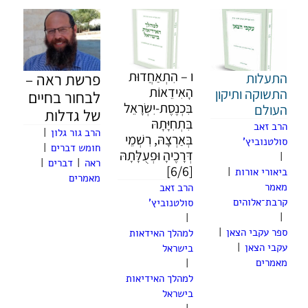
ו – הִתְאַחֲדוּת
התעלות
פרשת ראה –
הָאִידֵאוֹת
התשוקה ותיקון
לבחור בחיים
בִּכְנֶסֶת-יִשְׂרָאֵל
העולם
של גדלות
בִּתְחִיָּתָהּ
הרב זאב
הרב גור גלון
|
בְּאַרְצָהּ, רִשְׁמֵי
סולטנוביץ'
חומש דברים
|
דְּרָכֶיהָ וּפְעֻלָּתָהּ
|
ראה
|
דברים
|
[6/6]
ביאורי אורות
|
מאמרים
מאמר
הרב זאב
קרבת־אלוהים
סולטנוביץ'
|
|
ספר עקבי הצאן
|
למהלך האידאות
עקבי הצאן
|
בישראל
מאמרים
|
למהלך האידיאות
בישראל