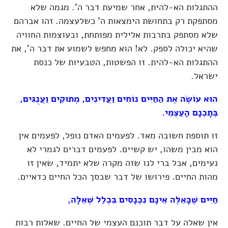
ההתגלות הא-להית, אחר שמיעת דבר ה'. מגמה שלא
מסתפקת רק בתחושת הימצאות ה' כשלעצמה. זהו אברהם
שלא מסתפק בתרבות אלילית מפותחת, ובעוצמות החוויה
שהיא יכולה לספק. לא! הוא מחפש לשמוע את דבר ה', את
ההתגלות הא-להית. זו הפשטות, הטבעיות של כנסת
ישראל.
הוּא עוֹשֶׂה אֶת הַחַיִּים נוֹחִים וַעֲדִינִים, מְתוּקִים וַעֲנֻגִּים,
בְּתָכְנָם הָעַצְמִי.
זו תוספת חשובה מאד. לפעמים האדם נופל, לפעמים אין
הוא מבין משהו, יש קשיים. לפעמים דברים לגמרי לא
נעימים, אבל ברי לנו שזה מקרה שלא יתמיד, שאין זו
מהות החיים. פירושו של דבר שבסך הכל החיים כדאיים.
חַיִּים שֶׁכָּאֵלֶּה אֵינָם נִכְנָסִים בִּכְלַל שְׁאֵלָה,
אין שאלה על דבר תוכנם העצמי של החיים. שאלות רבות