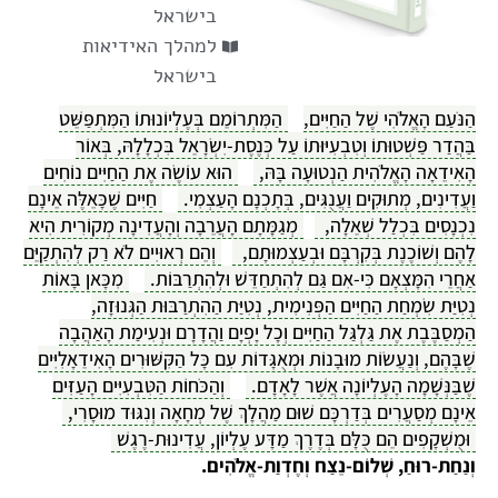
בישראל
למהלך האידיאות
בישראל
הַנֹּעַם הָאֱלֹהִי שֶׁל הַחַיִּים,
הַמִּתְרוֹמֵם בְּעֶלְיוֹנוּתוֹ הַמִּתְפַּשֵּׁט
בַּהֲדַר פַּשְׁטוּתוֹ וְטִבְעִיּוּתוֹ עַל כְּנֶסֶת-יִשְׂרָאֵל בִּכְלָלָהּ, בְּאוֹר
הָאִידֵאָה הָאֱלֹהִית הַנְטוּעָה בָּהּ,
הוּא עוֹשֶׂה אֶת הַחַיִּים נוֹחִים
וַעֲדִינִים, מְתוּקִים וַעֲנֻגִּים, בְּתָכְנָם הָעַצְמִי.
חַיִּים שֶׁכָּאֵלֶּה אֵינָם
נִכְנָסִים בִּכְלַל שְׁאֵלָה,
מְגַמָּתָם הָעֲרֵבָה וְהָעֲדִינָה מְקוֹרִית הִיא
לָהֶם וְשׁוֹכֶנֶת בְּקִרְבָּם וּבְעַצְמוּתָם,
וְהֵם רְאוּיִים לֹא רַק לְהִתְקַיֵּם
אַחֲרֵי הִמָּצְאָם כִּי-אִם גַּם לְהִתְחַדֵּשׁ וּלְהִתְרַבּוֹת.
מִכָּאן בָּאוֹת
נְטִיַּת שִׂמְחַת הַחַיִּים הַפְּנִימִית, נְטִיַּת הַהִתְרַבּוּת הַגְּנוּזָה,
הַמְסַבֶּבֶת אֶת גַּלְגַּל הַחַיִּים וְכָל יָפְיָם וַהֲדָרָם וּנְעִימַת הָאַהֲבָה
שֶׁבָּהֶם, וְנַעֲשׂוֹת מוּבָנוֹת וּמְאֻגָּדוֹת עִם כָּל הַקִּשּׁוּרִים הָאִידֵאָלִיִּים
שֶׁבַּנְּשָׁמָה הָעֶלְיוֹנָה אֲשֶׁר לָאָדָם.
וְהַכֹּחוֹת הַטִּבְעִיִּים הָעַזִּים
אֵינָם מְסַעֲרִים בְּדַרְכָּם שׁוּם מַהֲלָךְ שֶׁל מְחָאָה וְנִגּוּד מוּסָרִי,
וּמֻשְׁקָפִים הֵם כֻּלָּם בְּדֶרֶךְ מַדָּע עֶלְיוֹן, עֲדִינוּת-רֶגֶשׁ
וְנַחַת-רוּחַ, שְׁלוֹם-נֵצַח וְחֶדְוַת-אֱלֹהִים.