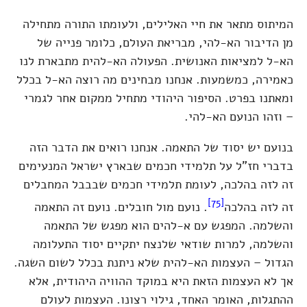
המיתוס מתאר את חיי האלילים, ולעומתו התורה מתחילה
מן הדיבור הא-להי, מבריאת העולם, כלומר פנייה של
הא-ל למציאות האנושית. הפעולה הא-להית מתבארת לנו
כאמירה, כמשמעות. אנחנו מבחינים מה רוצה הא-ל בכלל
ומאתנו בפרט. הסיפור היהודי מתחיל ממקום אחר לגמרי
– וזהו הנועם הא-להי.
בנועם יש יסוד של התאמה. אנחנו רואים את הדבר הזה
בדברי חז"ל על תלמידי חכמים שבארץ ישראל המנעימים
זה לזה בהלכה, לעומת תלמידי חכמים שבבבל המחבלים
[75]
זה לזה בהלכה
. נועם מול חובלים. נועם זה התאמה
והשלמה. המפגש עם א-להים הוא מפגש של התאמה
והשלמה, למרות שודאי שלנצח יתקיים יסוד התעלומה
הגדול – העצמות הא-להית שלא ניתנת בכלל לשום השגה.
אך לא העצמות הזאת היא במוקד ההוויה היהודית, אלא
ההתגלות, האומר האחד, גילוי רצונו. העצמות לעולם