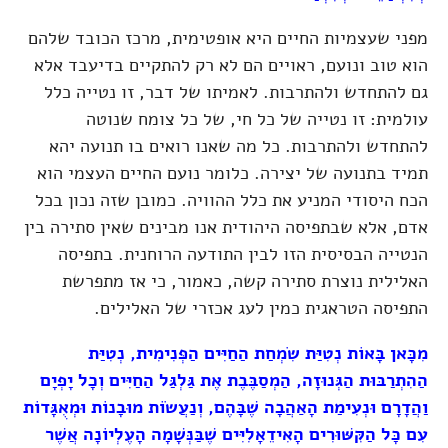
מפני שעצמיות החיים היא אופטימית, מרכז הכובד שלהם
הוא טוב ונועם, ראויים הם לא רק להתקיים בדיעבד אלא
גם להתחדש ולהתרבות. לאמיתו של דבר, זו נטייה כלל
עולמית: זו נטייה של כל חי, של כל צומח שנוטה
להתחדש ולהתרבות. כל מה שאנו רואים בו תנועה יהא
תמיד בתנועה של יצירה. כלומר נועם החיים העצמי הוא
הכח היסודי המניע את כלל ההוויה. כמובן שזה נכון בכל
אדם, אלא שבתפיסה היהודית אנו מבינים שאין סתירה בין
הנטייה הבסיסית הזו לבין התודעה הרוחנית. בתפיסה
האלילית נוצרת סתירה קשה, כאמור, כי אז מתפרשת
התפיסה הטראגית כמין לעג אכזרי של האלילים.
מִכָּאן בָּאוֹת נְטִיַּת שִׂמְחַת הַחַיִּים הַפְּנִימִית, נְטִיַּת
הַהִתְרַבּוּת הַגְּנוּזָה, הַמְסַבֶּבֶת אֶת גַּלְגַּל הַחַיִּים וְכָל יָפְיָם
וַהֲדָרָם וּנְעִימַת הָאַהֲבָה שֶׁבָּהֶם, וְנַעֲשׂוֹת מוּבָנוֹת וּמְאֻגָּדוֹת
עִם כָּל הַקִּשּׁוּרִים הָאִידֵאָלִיִּים שֶׁבַּנְּשָׁמָה הָעֶלְיוֹנָה אֲשֶׁר