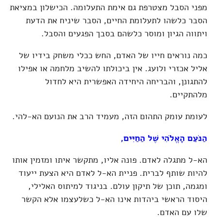
מפני הסבל מצטרפת גם אימת התעלומה. הכישלון במציאת
הסבר כלשהו לתעלומת החיים, הסבר שיניח את הדעת
ויתווה הגיון ומוסר כלשהם בסבך הפגעים והסבל.
כמה נוראים חייו של האדם, החש ככלי משחק בידיו של
אליל אכזרי ולועג. אין ביכולתו להשיב מלחמה או אפילו
להתגונן, והבריחה היחידה האפשרית היא לחדול
מלהתקיים.
לעומת עומק התהום הזה, מעמיד הרב את הנועם הא-להי.
הַנֹּעַם הָאֱלֹהִי שֶׁל הַחַיִּים,
הא-ל מתגלה לאדם. פונה אליו, מתקשר איתו ומזמין אותו
להיות שותף לברית. פניית הא-ל לאדם היא הצעת ייעוד
ומגמה, תוכן של תיקון עולם. בניגוד למיתוס האלילי,
היסוד הראשי ביהדות אינו הא-ל כשלעצמו אלא הקשר
שלו עם האדם.