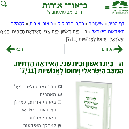
ביאורי אורות
הרב זאב סולטנוביץ'
שאל את הרב
בית המדרש
דף הבית
»
שיעורים
»
כתבי הרב קוק
»
ביאורי אורות
»
למהלך
האידאות בישראל
»
ה – בַּיִת רִאשׁוֹן וּבַיִת שֵׁנִי. הָאִידֵאָה הַדָּתִית. הַמַּצָּב
הַיִּשְׂרְאֵלִי וְיִחוּסוֹ לָאֱנוֹשִׁיּוּת [7/11]
הקודם
הבא
ה – בַּיִת רִאשׁוֹן וּבַיִת שֵׁנִי. הָאִידֵאָה הַדָּתִית.
הַמַּצָּב הַיִּשְׂרְאֵלִי וְיִחוּסוֹ לָאֱנוֹשִׁיּוּת [7/11]
הרב זאב סולטנוביץ'
מאמרים
ביאורי אורות
,
למהלך
האידאות בישראל -
ביאורי אורות
למהלך האידאות