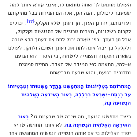
העולם מותאם לך ואתה מותאם לו, אינני קורא אותך למה
שמעבר ליכולתך. הנה הגן, אלה הם הפירות בכל מתיקותם
[77]
ועדינותם, זהו גן העדן. תן דעתך שלא תקלקל
. יכולים
לקרות כשלונות, מצבים טרגיים של התנגשות וקלקול,
אבל תן דעתך. כפי שאתה יכול לתת את דעתך הלא טובה
ולקלקל כך יכול אתה לתת את דעתך הטובה ולתקן. לעולם
נשארת התקווה והצפייה לישועה, כי היסוד הוא הנועם
א-להי, התאמה לפי המידה של האדם. החיים ספוגים
וחדורים בנועם, והוא טבעם מבריאתם.
הַמִּתְרוֹמֵם בְּעֶלְיוֹנוּתוֹ הַמִּתְפַּשֵּׁט בַּהֲדַר פַּשְׁטוּתוֹ וְטִבְעִיּוּתוֹ
עַל כְּנֶסֶת-יִשְׂרָאֵל בִּכְלָלָהּ, בְּאוֹר הָאִידֵאָה הָאֱלֹהִית
הַנְטוּעָה בָּהּ,
כיצד מתפשט הנועם, מה טיבה של טבעיות זו?
בְּאוֹר
הָאִידֵאָה הָאֱלֹהִית הַנְטוּעָה בָּהּ
. לא אותה תחושה שהיא
יסוד האלילות כי אם אותה הנטייה הנפשית המחפשת אחר