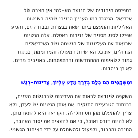
בתפיסה היהודית של הנועם הא-להי אין הצבה של
אידיאל-הניגוד כמו העניין הנזירי שהיה בשיטות
האליליות והתעצם ביתר שאת בנצרות ובבודהיזם, והגיע
אפילו לסוג מסוים של נזירות באסלם. אלה הנטיות
שרואות את העליונות של הנשמה ושל האידיאלים
הגדולים, את כל האישיות המעולה והמרוממת, כניגוד
גמור לשאיפות ההתחדשות וההתפתחות. כאויבים מרים.
לא כן ביהדות.
וּמֻשְׁקָפִים הֵם כֻּלָּם בְּדֶרֶךְ מַדָּע עֶלְיוֹן, עֲדִינוּת-רֶגֶשׁ
השקפה שיודעת לראות את העדינות שברגשות העזים,
בכוחות הטבעיים החזקים. את אותן הנטיות יש לעדן, ולא
צריך להתעלם מהן חס וחלילה. הקריאה היא להתעדנותן.
לא להיות דורס ואוכל, כי אם להעצים את יסוד האהבה,
החיבה והכבוד, ולפעול ולהשתלם על ידי האיחוד הגשמי.