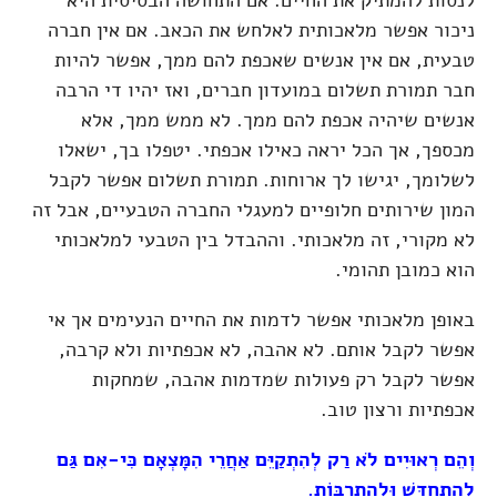
לנסות להמתיק את החיים. אם התחושה הבסיסית היא
ניכור אפשר מלאכותית לאלחש את הכאב. אם אין חברה
טבעית, אם אין אנשים שאכפת להם ממך, אפשר להיות
חבר תמורת תשלום במועדון חברים, ואז יהיו די הרבה
אנשים שיהיה אכפת להם ממך. לא ממש ממך, אלא
מכספך, אך הכל יראה כאילו אכפתי. יטפלו בך, ישאלו
לשלומך, יגישו לך ארוחות. תמורת תשלום אפשר לקבל
המון שירותים חלופיים למעגלי החברה הטבעיים, אבל זה
לא מקורי, זה מלאכותי. וההבדל בין הטבעי למלאכותי
הוא כמובן תהומי.
באופן מלאכותי אפשר לדמות את החיים הנעימים אך אי
אפשר לקבל אותם. לא אהבה, לא אכפתיות ולא קרבה,
אפשר לקבל רק פעולות שמדמות אהבה, שמחקות
אכפתיות ורצון טוב.
וְהֵם רְאוּיִים לֹא רַק לְהִתְקַיֵּם אַחֲרֵי הִמָּצְאָם כִּי-אִם גַּם
לְהִתְחַדֵּשׁ וּלְהִתְרַבּוֹת.