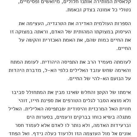
קלאסית המותירה אותנו חלולים, מיואשים ופסימיים,
נטולי כל אמונה בצדק ובאמת.
הספרות העולמית האדירה את הטרגדיה, העצימה את
העיסוק במצוקתו המהותית של האדם, וראתה במצוקה זו
את החיים כמות שהם, את האמת האכזרית והקשה על
החיים.
לעומתה מעמיד הרב את התפיסה היהודית. לעומת המתח
והאימה שחש עובד האלילים כלפי הא-ל, מדברת היהדות
על הנועם הא-להי של החיים.
אימתו של הקטן והחלש שאינו מבין את המתחולל סביבו
ולא מוצא הסבר לגלים הטורפים את ספינת חייו, זוהי
חווית האל המרכזית והיסודית שבתפיסה האלילית. האליל
מתגלה בשיא כוחו בברקים ורעמים, בסערות הים
וברעידות האדמה, ולא נותר לו לאדם אלא לעמוד חסר
אונים אל מול העוצמה הזו ולרעוד כעלה נידף. ואל הפחד