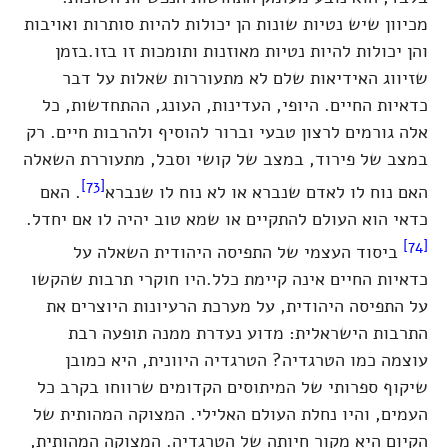
מכיוון שיש נטיות שונות הן יכולות להיות סותרות ואויבות
והן יכולות להיות נטיות מאוזנות ותומכות זו בזו.בזמן
שזיווג האידיאות שלם לא מתעוררות שאלות על דבר
כדאיות החיים. היופי, העדינות, העונג, ההתחדשות, כל
אלה גורמים לרצון טבעי וברור להוסיף ולהרבות חיים. רק
במצב של פירוד, במצב של קושי וסבל, מתעוררת השאלה
[73]
האם נוח לו לאדם שנברא או לא נוח לו שנברא
. האם
כדאי הוא העולם להתקיים או שמא טוב יהיה לו אם יחדל.
[74]
ביסוד העצמי של התפיסה היהודית השאלה על
כדאיות החיים אינה קיימת כלל.היו חוקרי תרבות שהקשו
על התפיסה היהודית, על מערכת הרעיונות היוצרים את
התרבות הישראלית: מדוע נעדרת ממנה תופעה רבת
עוצמה כמו הטרגדיה? הטרגדיה היוונית, היא כמובן
שיקוף ספרותי של המיתוסים הקדומים שרווחו בקרב כל
העמים, והיו נחלת העולם האלילי. המצוקה המהותית של
הקיום היא מקור חיותה של הטרגדיה. המצוקה המהותית,