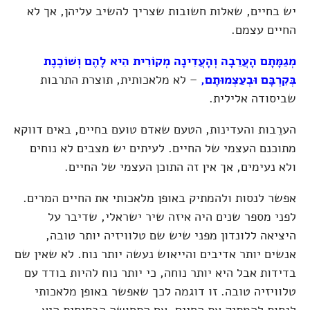
יש בחיים, שאלות חשובות שצריך להשיב עליהן, אך לא
החיים עצמם.
מְגַמָּתָם הָעֲרֵבָה וְהָעֲדִינָה מְקוֹרִית הִיא לָהֶם וְשׁוֹכֶנֶת
בְּקִרְבָּם וּבְעַצְמוּתָם,
– לא מלאכותית, תוצרת התרבות
שביסודה אלילית.
הערֵבות והעדינות, הטעם שאדם טועם בחיים, באים דווקא
מתוכנם העצמי של החיים. לעיתים יש מצבים לא נוחים
ולא נעימים, אך אין זה התוכן העצמי של החיים.
אפשר לנסות ולהמתיק באופן מלאכותי את החיים המרים.
לפני מספר שנים היה איזה שיר ישראלי, שדיבר על
היציאה ללונדון מפני שיש שם טלוויזיה יותר טובה,
אנשים יותר אדיבים והייאוש נעשה יותר נוח. לא שאין שם
בדידות אבל היא יותר נוחה, כי יותר נוח להיות בודד עם
טלוויזיה טובה. זו דוגמה לכך שאפשר באופן מלאכותי