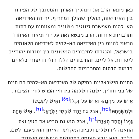
כאן מתאר הרב את התהליך הארוך והמסובך של הפירוד
בין האידיאות, תהליך שהולך ומחריף. ירידת האידיאה
הא-להית מאפשרת זיווגים משונים ומעוותים עם דתות
ותרבויות אחרות. הרב מבטא זאת על ידי תיאור האיחוד
הראוי להיות בין האידיאה הא-להית לאידיאה הלאומית
בישראל, והנגדתו לחיבורים המשונים בין יסודות יהודיים
ליסודות אליליים. והחיבורים הללו הולידו יצורי כלאיים
בדמות הדתות והתרבויות החדשות.
החיים הישראליים בחיקה של האידיאה הא-להית הם חיים
של בני חורין. ישנה השלמה בין חיי הפרט לחיי הציבור.
[69]
אִישׁ עַל מַחֲנֵהוּ וְאִישׁ עַל דִּגְלוֹ
ואִישׁ לְשִׁבְטוֹ
[71]
[70]
וּלְמִשְׁפַּחְתּוֹ
, אבל גם יַחַד שִׁבְטֵי יִשְׂרָאֵל
. אִישׁ תַּחַת
[72]
גַּפְנוֹ וְתַחַת תְּאֵנָתוֹ
, אבל הוא גם מביא את הגפן ואת
התאנה לירושלים ולבית המקדש. האיזון הוא מעבר לטכני
בלבד, הוא נובע מעומק התחושות הנפשיות השונות.