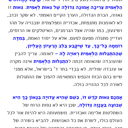
הַלְּאֻמִּית צְרִיכָה אֱמוּנָה גְּדוֹלָה שֶׁל גֵּאוּת לְאֻמִּית
.
גֵּאוּת
זו
גאווה, הכרת הגדולה, הערך הקיים האמתי. לא שקר וכזב,
לא לאומנות מתנפחת, אכזרית ומפלצתית שבנויה על תהו
ושיגעון, כמו שהיה אצל הגרמנים, האיטלקים או הרוסים,
ועדיין מתגלה מפעם לפעם. אלא על יסוד האמת,
בְּמִדָּה
רוֹמֵמָה כָּל־כָּךְ, עַד שֶׁיִּקָּבַע בַּלֵּב הָרַעְיוֹן הָעֶלְיוֹן,
שֶׁהַהִתְגַּלּוּת הַלְּאֻמִּית רְאוּיָה לָהּ
–
לאומה. צריך להבין
שהעובדה שהאומה זכתה ל
הִתְגַּלּוּת הַלְּאֻמִּית
אינה מקרה
או עובדה שולית. לא בִּכְדִי בחר ד' בישראל, אלא מפני
שיש בהם הכוח והנפש המתאימה להפוך את ההתגלות
לאורה לכל ההוויה כולה.
אָמְנָם גֵּאוּת קֹדֶשׁ זוֹ, כְּשֵׁם שֶׁהִיא עֲדוּיָה בְּגָאוֹן כָּךְ הִיא
שְׁבוּצָה בַּעֲנָוָה גְּדוֹלָה
,
שכן היא לא גסות הרוח של
השתלטות אלימה ואכזרית. משמעותה היא להיות אור לכל
העולם כולו, לשרת את כל האנושות. להביא בשורה של
טוב, יושר וצדק, זו התעודה והמטרה של הגאות הזאת.