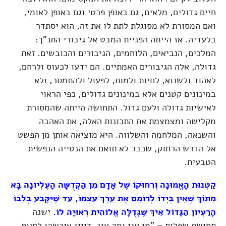
חיים גדולים, מלאים, גם באופן פרטי וגם באופן לאומי,
ואם המסורת לא מסוגלת לתת לו את זה, הוא יסתדר
בלעדיה. אז הייתה הפניית המבט אל גיבורי התנ"ך:
המלכים, הנביאים, הלוחמים, הגיבורים והכובשים. זאת
גדולה, אלה הגיבורים האמתיים. הם ידעו לכעוס ולרחם,
לאהוב ולשנוא, לחיות ולמות, לפעול ולהתמסר, ולא
במינונים קטנים אלא במינונים גדולים, כפי הראוי
לאישיות גדולה ולעם גדול. התחושה הייתה שהמסורת
מקלישה ומצמצמת את התכונות האלה, את האהבה
והשנאה, המלחמה והשלווה. היא מוציאה אותן מן הפשט
אל הדרש הרחוק, שכבר לא תואם את הנטייה הנפשית
הטבעית.
קַטְנוּת הָאֱמוּנָה וְרִחוּקוֹ שֶׁל אָדָם מִן הַקְּדֻשָּׁה הָעֶלְיוֹנָה בָּא
מִתּוֹךְ שֶׁאֵין בְּיָדוֹ לְרוֹמֵם אֶת עֵרֶךְ עַצְמוֹ, עַד שֶׁיִּקָּבַע בְּלִבּוֹ
הָרַעְיוֹן הַגָּדוֹל אֵיךְ שֶׁגְּדֻלָּה אֱלוֹהִית רְאוּיָה לוֹ.
ישנה
תחושת שפלות – "מי אני ומה אני, דייני איכשהו לחיות