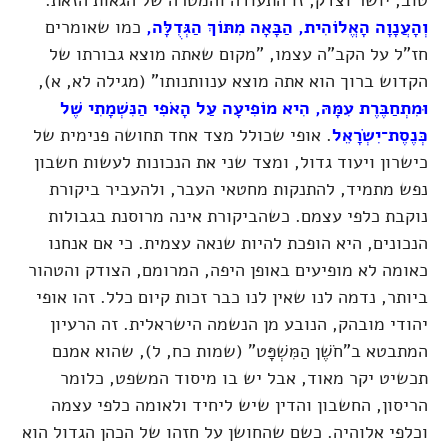
וְהָעֲנָוָה הָאֱלוֹהִית, הַבָּאָה מִתּוֹךְ הַגְּדֻלָּה
,
כמו שאומרים
חז"ל על הקב"ה עצמו, "מקום שאתה מוצא גבורתו של
הקדוש ברוך הוא אתה מוצא ענוותנותו"
(מגילה לא, א)
,
וּמִתְחַבֶּרֶת עִמָּהּ, הִיא מוֹפִיעָה עַל הָאֹפִי הַנִּשְׁמָתִי שֶׁל
כְּנֶסֶת־יִשְׂרָאֵל
. אופי שכולל מצד אחד תחושה פנימית של
כישרון ויעוד גדול, ומצד שני את הנכונות לעשות חשבון
נפש מתמיד, להתנקות מחטאי העבר, ולהעביר ביקורת
נוקבת כלפי עצמם. כשהביקורת אינה מרוסנת בגבולות
הנכונים, היא הופכת להיות שנאה עצמית. כי אם אנחנו
כאומה לא מופיעים באופן היפה, המרומם, הצודק והטהור
ביותר, נדמה לנו שאין לנו כבר זכות קיום כלל. זהו אופי
יהודי מובהק, הנובע מן הנשמה הישראלית. זה הרעיון
המתבטא ב"חֹשֶׁן הַמִּשְׁפָּט"
(שמות כח, ל)
, שהוא אמנם
תכשיט יקר מאוד, אבל יש בו מיסוד המשפט, כלומר
הריסון, החשבון והדין שיש ליחיד ולאומה כלפי עצמה
וכלפי אלוהיה. כשם שהחושן על חזהו של הכהן הגדול הוא