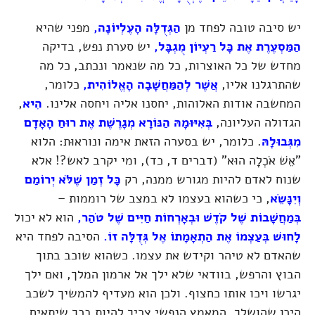
יש סיבה טובה לפחד מן
הַגְּדֻלָּה הָעֶלְיוֹנָה
,
מפני שהיא
הַמַּסְעֶרֶת אֶת כָּל רַעְיוֹן מֻגְבָּל
,
יש סערת נפש, בדיקה
מחדש של כל האוצרות, כל מה שנאמר ונכתב, כל מה
שהתרגלנו אליו,
אֲשֶׁר לְהַמַּחֲשָׁבָה הָאֱלוֹהִית
,
כלומר,
המחשבה אודות האלוהות, יחסנו אליה ויחסה אלינו.
הִיא
,
הגדולה העליונה,
בְּאִיּוּמָהּ הַנּוֹרָא מְגָרֶשֶׁת אֶת רוּחַ הָאָדָם
מִגְּבוּלָהּ
. כלומר, יש בסערה הזאת אימה ונוראוּת: הלוא
"אֵשׁ אֹכְלָה הוּא"
(דברים ד, כד)
, ומי יקרב לאש?! אלא
שנוח לאדם להיות מגורש ממנה, רק
כָּל זְמַן שֶׁלֹּא יְרוֹמַם
וְיִנָּשֵׂא
, כי כשהוא בעצמו לא במצב של רוממות –
בְּמַחֲשָׁבוֹת שֶׁל קֹדֶשׁ וּבְאָרְחוֹת חַיִּים שֶׁל טֹהַר
,
הוא לא יכול
לָחוּשׁ בְּעַצְמוֹ אֶת הַתְאָמָתוֹ אֶל גְּדֻלָּה זוֹ
.
הסיבה לפחד היא
שהאדם לא טיהר וקידש את עצמו. כשהוא שוכב בתוך
הבוץ והרפש, בוודאי שלא ילך אל ארמון המלך, ואם ילך
יגרשו ויכו אותו כחצוף. ולכן הוא מעדיף להמשיך לשכב
היכן שהושלך. המאמץ הנפשי צריך להיות בכך שיתאים