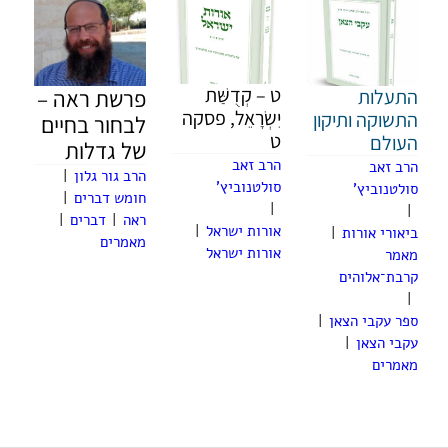
ט – קְדֻשַּׁת
התעלות
פרשת ראה –
יִשְׂרָאֵל, פסקה
התשוקה ותיקון
לבחור בחיים
ט
העולם
של גדלות
הרב זאב
הרב זאב
הרב גור גלון
|
סולטנוביץ'
סולטנוביץ'
חומש דברים
|
|
|
ראה
|
דברים
|
אורות ישראל
|
ביאורי אורות
|
מאמרים
אורות ישראל
מאמר
קרבת־אלוהים
|
ספר עקבי הצאן
|
עקבי הצאן
|
מאמרים