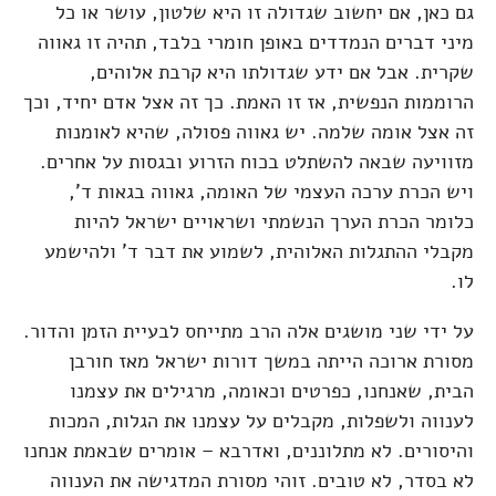
גם כאן, אם יחשוב שגדולה זו היא שלטון, עושר או כל
מיני דברים הנמדדים באופן חומרי בלבד, תהיה זו גאווה
שקרית. אבל אם ידע שגדולתו היא קרבת אלוהים,
הרוממות הנפשית, אז זו האמת. כך זה אצל אדם יחיד, וכך
זה אצל אומה שלמה. יש גאווה פסולה, שהיא לאומנות
מזוויעה שבאה להשתלט בכוח הזרוע ובגסות על אחרים.
ויש הכרת ערכה העצמי של האומה, גאווה בגאות ד',
כלומר הכרת הערך הנשמתי ושראויים ישראל להיות
מקבלי ההתגלות האלוהית, לשמוע את דבר ד' ולהישמע
לו.
על ידי שני מושגים אלה הרב מתייחס לבעיית הזמן והדור.
מסורת ארוכה הייתה במשך דורות ישראל מאז חורבן
הבית, שאנחנו, כפרטים וכאומה, מרגילים את עצמנו
לענווה ולשפלות, מקבלים על עצמנו את הגלות, המכות
והיסורים. לא מתלוננים, ואדרבא – אומרים שבאמת אנחנו
לא בסדר, לא טובים. זוהי מסורת המדגישה את הענווה