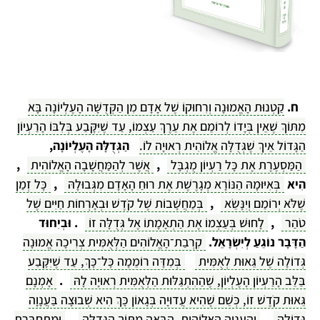
ח.
קַטְנוּת הָאֱמוּנָה וְרִחוּקוֹ שֶׁל אָדָם מִן הַקְּדֻשָּׁה הָעֶלְיוֹנָה בָּא
מִתּוֹךְ שֶׁאֵין בְּיָדוֹ לְרוֹמֵם אֶת עֵרֶךְ עַצְמוֹ, עַד שֶׁיִּקָּבַע בְּלִבּוֹ הָרַעְיוֹן
הַגָּדוֹל אֵיךְ שֶׁגְּדֻלָּה אֱלוֹהִית רְאוּיָה לוֹ.
הַגְּדֻלָּה הָעֶלְיוֹנָה,
הַמַּסְעֶרֶת אֶת כָּל רַעְיוֹן מֻגְבָּל
,
אֲשֶׁר לְהַמַּחֲשָׁבָה הָאֱלוֹהִית
,
הִיא
בְּאִיּוּמָהּ הַנּוֹרָא מְגָרֶשֶׁת אֶת רוּחַ הָאָדָם מִגְּבוּלָהּ
,
כָּל זְמַן
שֶׁלֹּא יְרוֹמַם וְיִנָּשֵׂא
,
בְּמַחֲשָׁבוֹת שֶׁל קֹדֶשׁ וּבְאָרְחוֹת חַיִּים שֶׁל
טֹהַר
,
לָחוּשׁ בְּעַצְמוֹ אֶת הַתְאָמָתוֹ אֶל גְּדֻלָּה זוֹ
. וּבְיִחוּד
הַדָּבָר נוֹגֵעַ לְיִשְׂרָאֵל.
קִרְבַת־הָאֱלוֹהִים הַלְּאֻמִּית צְרִיכָה אֱמוּנָה
גְּדוֹלָה שֶׁל גֵּאוּת לְאֻמִּית
בְּמִדָּה רוֹמֵמָה כָּל־כָּךְ, עַד שֶׁיִּקָּבַע
בַּלֵּב הָרַעְיוֹן הָעֶלְיוֹן, שֶׁהַהִתְגַּלּוּת הַלְּאֻמִּית רְאוּיָה לָהּ
.
אָמְנָם
גֵּאוּת קֹדֶשׁ זוֹ, כְּשֵׁם שֶׁהִיא עֲדוּיָה בְּגָאוֹן כָּךְ הִיא שְׁבוּצָה בַּעֲנָוָה
גְּדוֹלָה
,
וְהָעֲנָוָה הָאֱלוֹהִית, הַבָּאָה מִתּוֹךְ הַגְּדֻלָּה
,
וּמִתְחַבֶּרֶת