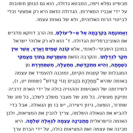
תכשיט נפלא ויפה, המבטא גדולה, הוא גם הנותן תשובות
על ידי אבניו המאירות. הגדולה הזאת היא רק אמצעי וכלי
לביטוי הרוח האלוהית, ולא של גאוות עצמו.
וֶאֱמוּנָתָהּ בְּקִרְבָתָהּ
אֶל אֵ-
ל־עוֹלָם
, פה הרב דווקא מדגיש
את האוניברסליות הגדולה. ד' הוא לא רק אלוהי ישראל
במובן השבטי-לאומי, אלא
קוֹנֵה שָׁמַיִם וָאָרֶץ, אֲשֶׁר אֵין
חֵקֶר לִגְדֻלָּתוֹ.
והקרבה הזאת
מִשְׁתָּרֶשֶׁת בְּתוֹךְ מַעֲמַקֵּי
נִשְׁמָתָהּ, וְהִיא מִתְקַדֶּשֶׁת, מִתְעַלָּה, מִשְׁתַּחְרֶרֶת
מן
המגבלות של קטנות הקיום, ומוכנה להעמיד את עצמה
כאומה שהיא "מַמְלֶכֶת כֹּהֲנִים וְגוֹי קָדוֹשׁ"
(שמות יט, ו)
,
לשירותה של האנושות וההוויה כולה על ידי הארת דרכיה
ותיקון מעשיה. כל סוג של מעבר משלב לשלב, כל סוג של
שחרור, הופעה, גיוון ויצירה, יש בו מן הגאולה. אבל כדי
להביא את הגאולה השלמה, צריך להכין את המציאות, ולכן
האומה הישראלית
מַתְכִּינָה עַצְמָהּ לִגְאֻלָּה שְׁלֵמָה.
היא
מכינה את עצמה ואת המציאות כולה, על ידי הכרת ערך