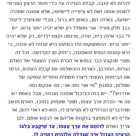
להיות לא טובה. קבלת הגזירה עד כדי חוסר הרצון הפנימי
לשנות אותה זאת לא ציפייה לישועה, אלא אמונה שתהיה
ישועה, באיזה זמן, באופן לא ברור, מבלי שנצטרך ליטול
בכך חלק פעיל. אני מתפלל רק שלא יהיה יותר גרוע. יש
לי כבר איזה בית, שדה, פרנסה וקצת ילדים, רק שלא יהיה
יותר גרוע. ההסתפקות הזו במועט היא ענווה לא טובה, כי
היא קטנות הנפש והאמונה, ריחוק מן הקדושה. וכל זה
מפני שנקבע כבר בנפש אי הכרת הערך העצמי של האדם.
הגלות, החורבן, הצרות וההשלמה עם קבלת העונש, הרסו
את הביטחון העצמי ויצרו תשתית מוסרית עמוקה של
שפלות, בסגנון "מי אני ומה אני, מה אבקש ומה
אדרוש?". יש בזה כביכול אמונה וענווה, אבל באמת יש
פה אי-הכרת ערך עצמו, מפני שעמוק בתוכו, האדם חושב
שהדברים הגדולים לא מגיעים לו, הוא לא ראוי להם, אז
עדיף לא להתחצף בלקוות אליהם או לבקש אותם. לכן
צריך האדם
לְרוֹמֵם אֶת עֵרֶךְ עַצְמוֹ, עַד שֶׁיִּקָּבַע בְּלִבּוֹ
הָרַעְיוֹן הַגָּדוֹל אֵיךְ שֶׁגְּדֻלָּה אֱלוֹהִית רְאוּיָה לוֹ.