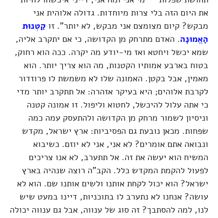
את היום הזה בלי צרות מיוחדות. גדולה אלוהית אני
מבקש? קיום מצומצם אני מבקש, לא יותר". זו
קַטְנוּת
הָאֱמוּנָה
. האדם מתרחק מן הקדושה, כי אם יתקרב אליה,
שמא יכשל ויחטא ואז מי-יודע מה יקרה. ככה הוא רחוק,
בטוח בארבע אמותיו הקטנות, מה הוא צריך יותר. הוא
מאמין, אבל בקטן. האמונה שלו לא משמשת לו פרוזדור
לקרבת אלוהים; היא בעיקר אזהרה: אל תתקרב יותר מדי
כי אתה עלול להיכשל, לחטוא וליפול. זו אמונה קטנה
וניסיון לשמור מרחק מן הקדושה ולהתעסק עמה כמה
שפחות. מכאן נובעת גם הפסיביות: ארץ ישראל, מקדש
ונבואה אתם אומרים? לא אני, אני לא יוזם. כשיבוא
המשיח הוא יעשה את זה. אל תתערב, לא אנו צריכים
לפעול להקמת המקדש כלל. הקב"ה רוצה שנהיה בארץ
ישראל? הוא יכול לקחת אותנו ולשים אותנו שם. הוא לא
עושה? אנחנו לא נתערב לו בתוכניות, דיינו במעט שיש
לנו, למה להסתבך? זה סוג של ענווה, אבל גם ענווה יכולה