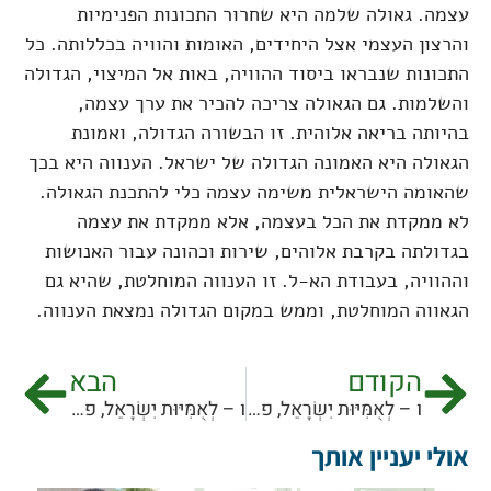
עצמה. גאולה שלמה היא שחרור התכונות הפנימיות
והרצון העצמי אצל היחידים, האומות והוויה בכללותה. כל
התכונות שנבראו ביסוד ההוויה, באות אל המיצוי, הגדולה
והשלמות. גם הגאולה צריכה להכיר את ערך עצמה,
בהיותה בריאה אלוהית. זו הבשורה הגדולה, ואמונת
הגאולה היא האמונה הגדולה של ישראל. הענווה היא בכך
שהאומה הישראלית משימה עצמה כלי להתכנת הגאולה.
לא ממקדת את הכל בעצמה, אלא ממקדת את עצמה
בגדולתה בקרבת אלוהים, שירות וכהונה עבור האנושות
וההוויה, בעבודת הא-ל. זו הענווה המוחלטת, שהיא גם
הגאווה המוחלטת, וממש במקום הגדולה נמצאת הענווה.
הקודם
הבא
ו – לְאֻמִּיּוּת יִשְׂרָאֵל, פסקה ז
ו – לְאֻמִּיּוּת יִשְׂרָאֵל, פסקה ט
אולי יעניין אותך