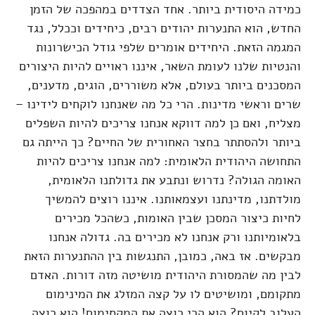
כמידה היסודית ביותר. אחד הצדדים במהפכה של הזמן
החדש, הוא התנערות יהודים רבים, כיחידים וככלל, נגד
המגמה הזאת. היחידים אומרים שלפי גודל הכישרונות
והנטיות שלנו לעומת השאר, איננו ראויים להיות היצורים
המסכנים ביותר בעולם, אלא משוררים, הוגים, מדענים,
שרים וראשי מדינות. הרי כל מה שאנחנו לוקחים לידינו –
מצליח, ואם כן למה דווקא אנחנו צריכים להיות השפלים
ביותר ולהסתתר בחצר האחורית של החיים? כך הייתה גם
התחושה היהודית הלאומית: למה אנחנו צריכים להיות
האומה הגולה? נדרוש ונתבע את גדולתנו הלאומית,
מולדתנו, מדינתנו ועצמאותנו. איננו רוצים להמשיך
לחיות כיצור המסכן שבין האומות, כשהכל מכירים
בלאומיותנו ורק אנחנו לא מכירים בה. גדולה אנחנו
מבקשים. אז באה, כמובן, התנגשות בין ההתנערות הזאת
לבין מה שהמסורת היהודית מושיטה מזה דורות. האדם
מתקומם, ומושיטים לו על קצה המזלג את המינימום
העלוב לקיום? הוא הרי רוצה את המקסימום! הוא רוצה