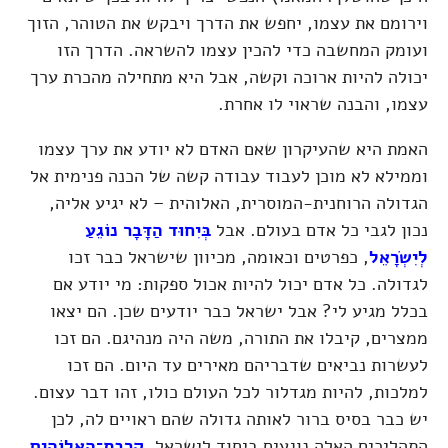
וירומם את עצמו, יחפש את הדרך ויבקש את הטוהר, הזוך
ועומק המחשבה כדי להכין עצמו להשראה. הדרך הזו
יכולה להיות ארוכה וקשה, אבל היא מתחילה מהכרת ערך
עצמו, והבנה שראוי לו אחרת.
האמת היא שהעיקרון שאם האדם לא יודע את ערך עצמו
וממילא לא מוכן לעבוד עבודה קשה של הכנה פנימית אל
הגדולה הרוחנית-המוסרית, האלוהית – לא יגיע אליה,
נכון לגבי כל אדם בעולם. אבל
בְּיִחוּד הַדָּבָר נוֹגֵעַ
לְיִשְׂרָאֵל
, כפרטים וכאומה, מכיוון שישראל כבר זכו
לגדולה. כל אדם יכול להיות אכול ספקות: מי יודע אם
בכלל מגיע לי? אבל ישראל כבר יודעים שכן. הם יצאו
ממצרים, קיבלו את התורה, משה היה מנהיגם. הם זכו
לעשרות נביאים שדבריהם מאירים עד היום. הם זכו
למלכות, להיות מגדלור לכל העולם כולו, זהו דבר עצום.
יש כבר בסיס ברור לאותה גדולה שהם ראויים לה, לכן
התהליכים האלה נוגעים ביחוד לישראל.
קִרְבַת־הָאֱלוֹהִים