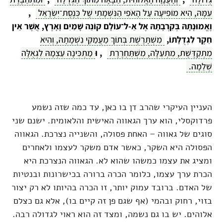
עִמָּהּ, הִיא מוֹפִיעָה עַל הָאֹפִי הַנִּשְׁמָתִי שֶׁל כְּנֶסֶת־יִשְׂרָאֵל
,
וֶאֱמוּנָתָהּ בְּקִרְבָתָהּ אֶל אֵ-ל־עוֹלָם קוֹנֵה שָׁמַיִם וָאָרֶץ, אֲשֶׁר אֵין
חֵקֶר לִגְדֻלָּתוֹ,
מִשְׁתָּרֶשֶׁת בְּתוֹךְ מַעֲמַקֵּי נִשְׁמָתָהּ, וְהִיא
מִתְקַדֶּשֶׁת, מִתְעַלָּה, מִשְׁתַּחְרֶרֶת
, וּ
מַתְכִּינָה עַצְמָהּ לִגְאֻלָּה
שְׁלֵמָה.
העניין העיקרי שהרב דן בו כאן, עד כמה שזה נשמע
פרדוקסלי, הוא ערך הגאווה האישית והלאומית. ישנם שני
סוגים של גאווה – האחת פסולה, והשנייה נצרכת. הגאווה
הפסולה היא השקר, כאשר אדם משקר לעצמו ולאחרים
ומציג את עצמו כמשהו שהוא לא. הגאווה הנצרכת היא
הכרת ערך עצמו, כלומר הכרה ברורה בכישרונות ובנטיות
של האדם. ברובד עמוק יותר, זו הכרה בהיותו לא רק יצור
בזוי, רחוק ובהמי (אף שגם פן זה קיים בו), אלא גם כצלם
אלוהים. יש בו גם נשמה, ומצד זה הוא ראוי לגדולה רבה.