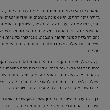
המאמינים באידיאולוגיה מסוימת – אמונה גבוהה יותר, ש
גדולה יותר לחיים, היא אמונה בערכים או אידיאולוגיות ש
יותר, כמו אמונה בערך האהבה, האמת, השוויון, הלאומיות
או הפמיניזם. כמו האמונה באלילים, גם אמונות אלו מעניק
להם להצליח למשך תקופה מוגבלת, מפני שהן מקשרות או
חשיבות, והפעולה למענם חושפת כוחות חדשים במציאות. א
מכזיבה.
כך, למשל, מאמיני הקומוניזם היו בטוחים שבהשלטת הקומ
גרמו סבל נורא לאנשים רבים, עד שרבים מהם התפכחו מר
שלהם הביאה לעולם. וכן מאמיני הדמוקרטיה בטוחים שה
העולם, ולשם כך הם מוכנים להקריב קרבנות רבים, עד שלב
ויבינו שהדמוקרטיה לבדה היא עבודה זרה שהכזיבה.
וכך כל הערכים השונים, כל זמן שאינם מקושרים לאמונה 
הערכים – הם מוגבלים ואליליים, וחוסמים את הדרך בפני