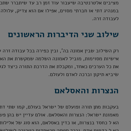
מציבים אלטרנטיבה שיעבור עוד זמן רב עד שיתברר שתכז
במנהיג דתי או חברתי מסוים, אפילו אם הוא צדיק, עלולה
לעבודה זרה.
שילוב שני הדיברות הראשונים
רק השילוב שבין אמונה בה', ובין כפירה בכל עבודה זרה ש
אישיות מסוימות, מוביל לאמונה השלמה שמקשרת את האדם
את כל הערכים כאחד, ומקבלת את הדרכת התורה כיצד לגל
שיביא תיקון וברכה לאדם ולעולם.
הנצרות והאסלאם
בעקבות מתן תורה ופועלם של ישראל בעולם, קמו שתי דת
מאמונת ישראל: הנצרות והאסלאם. אולם עדיין יש בהן פש
הא ל כחסד בנצרות, או כדין באסלאם, הוא סוג של אלילות
הא ל בדמות אדם, ובכך סטתה מהאחדות הטהורה לשילוש 