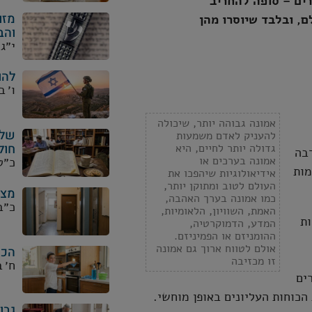
ים – סופה להחריב
מזו
ם, ובלבד שיוסרו מהן
והב
י״ג
להו
ו׳ 
אמונה גבוהה יותר, שיכולה
שלא
להעניק לאדם משמעות
חול
גדולה יותר לחיים, היא
רבה
אמונה בערכים או
כ״ט
מות
אידיאולוגיות שיהפכו את
העולם לטוב ומתוקן יותר,
מצו
כמו אמונה בערך האהבה,
כ״ב
האמת, השוויון, הלאומיות,
ות
המדע, הדמוקרטיה,
ההומניזם או הפמיניזם.
אולם לטווח ארוך גם אמונה
הכש
זו מכזיבה
ח׳ 
ים
הכוחות העליונים באופן מוחשי.
גבו