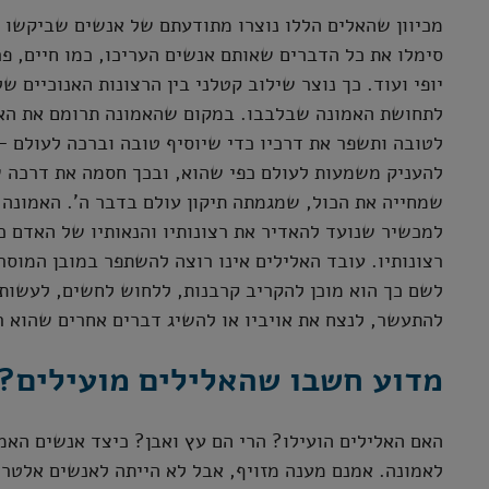
מכיוון שהאלים הללו נוצרו מתודעתם של אנשים שביקשו ל
סימלו את כל הדברים שאותם אנשים העריכו, כמו חיים, פר
יופי ועוד. כך נוצר שילוב קטלני בין הרצונות האנוכיים ש
לתחושת האמונה שבלבבו. במקום שהאמונה תרומם את האדם
לטובה ותשפר את דרכיו כדי שיוסיף טובה וברכה לעולם –
להעניק משמעות לעולם כפי שהוא, ובכך חסמה את דרכה 
שמחייה את הכול, שמגמתה תיקון עולם בדבר ה'. האמונה
למכשיר שנועד להאדיר את רצונותיו והנאותיו של האדם כפ
רצונותיו. עובד האלילים אינו רוצה להשתפר במובן המוסרי
לשם כך הוא מוכן להקריב קרבנות, ללחוש לחשים, לעשות 
להתעשר, לנצח את אויביו או להשיג דברים אחרים שהוא ר
מדוע חשבו שהאלילים מועילים?
האם האלילים הועילו? הרי הם עץ ואבן? כיצד אנשים האמ
לאמונה. אמנם מענה מזויף, אבל לא הייתה לאנשים אלטרנ