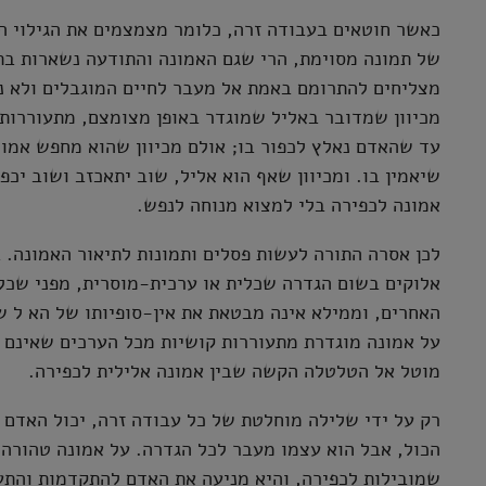
כאשר חוטאים בעבודה זרה, כלומר מצמצמים את הגילוי הא
של תמונה מסוימת, הרי שגם האמונה והתודעה נשארות בת
מצליחים להתרומם באמת אל מעבר לחיים המוגבלים ולא נו
מכיוון שמדובר באליל שמוגדר באופן מצומצם, מתעוררות ע
עד שהאדם נאלץ לכפור בו; אולם מכיוון שהוא מחפש אמונ
שיאמין בו. ומכיוון שאף הוא אליל, שוב יתאכזב ושוב יכפ
אמונה לכפירה בלי למצוא מנוחה לנפש.
לכן אסרה התורה לעשות פסלים ותמונות לתיאור האמונה. ב
אלוקים בשום הגדרה שכלית או ערכית-מוסרית, מפני שכל
האחרים, וממילא אינה מבטאת את אין-סופיותו של הא ל ש
על אמונה מוגדרת מתעוררות קושיות מכל הערכים שאינם 
מוטל אל הטלטלה הקשה שבין אמונה אלילית לכפירה.
רק על ידי שלילה מוחלטת של כל עבודה זרה, יכול האדם 
הכול, אבל הוא עצמו מעבר לכל הגדרה. על אמונה טהורה 
שמובילות לכפירה, והיא מניעה את האדם להתקדמות והתע