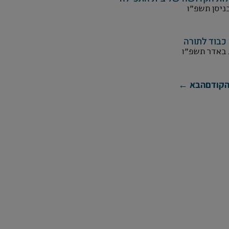
בניסן תשפ״ו
 כבוד לתורה
 באדר תשפ״ו
קודם
הבא ←