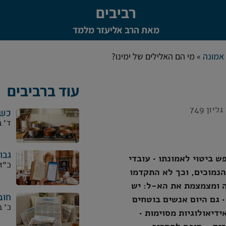
רביבים
מאת הרב אליעזר מלמד
אמונה
»
מי הם האלילים של ימינו?
עוד ברביבים
ון 749
כשק
ד׳ 
גבו
 ביטוי לאמונתו • עובדי
כ״ז
הנמוכים, וכך לא התקדמו
ה ומצמצמת את הא-ל: יש
חוב
 גם היום אנשים בוטחים
כ׳ 
דיאולוגיות מסוימות •