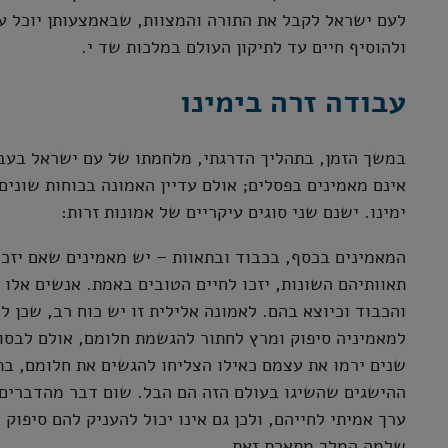
לעם ישראל לקבל את התורה והמצוות, שבאמצעותן יוכל ע
ולהוסיף חיים עד לתיקון העולם במלכות שד י.
עבודה זרה בימינו
במשך הזמן, בתהליך הדרגתי, מלחמתו של עם ישראל בעבו
אינם מאמינים בפסלים; אולם עדיין האמונה בכוחות שונים
ימינו. ישנם שני סוגים עיקריים של אמונות זרות:
המאמינים בכסף, בכבוד ובתאוות – יש מאמינים שאם יזכו 
תאוותיהם השונות, יזכו לחיים הטובים באמת. אנשים אלו 
והכבוד וכיוצא בהם. לאמונה אלילית זו יש כוח רב, שכן ל
למאמיניה סיפוק ומרץ לחתור להגשמת חלומם, אולם לבסו
שנים ירמו את עצמם כאילו הצליחו להגשים את חלומם, בת
ההישגים שהשיגו בעולם הזה הם הבל. שום דבר מהדברים 
ערך אמיתי לחייהם, ולכן גם אינו יכול להעניק להם סיפוק
שלמה המלך מתארת זאת.