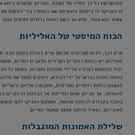
המושרשת כל כך בחייו של האדם. ומכיוון שהאדם ביטא את
זו העניקה לו ביטחון והעצימה את כוחותיו כדי לעשות את
עצמו הוא פועל, אלא גם בשם כוחות גדולים וחזקים ממנו 
הכוח המיסטי של האליליות
פרט לכך, רבים מפרשים שכשם שיש בעולם כוחות טבע שהא
מעליהם יש כוחות רוחניים הקרויים מלאכים ושדים, שמפע
יכול להטותם לצרכיו על ידי פעולות מאגיות. באמת כל הכ
כוחות הטבע נבראו על ידי הבורא, ויונקים ממנו את חייהם
לעצמם כוחות רוחניים מסוימים, התקשרו אליהם והצליחו 
להצלחה. אך מכיוון שהם התייחסו אל הכוחות הרוחניים כ
נהפכו בעבורם לכוחות טומאה, שאמנם העניקו להם עוצמה
לאובדנם, הואיל וניתקו אותם ממקור החיים.
שלילת האמונות המוגבלות