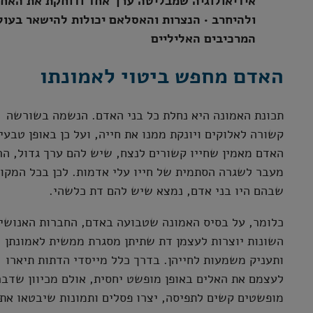
אידיאולוגיה שמבליטה ערך אחד ודוחקת את האחר
ולהיחרב • הנצרות והאסלאם יכולות להישאר בעול
המרכיבים האליליים
האדם מחפש ביטוי לאמונתו
תכונת האמונה היא נחלת כל בני האדם. הנשמה בשורשה
קשורה לאלוקים ויונקת ממנו את חייה, ועל כן באופן טבעי
האדם מאמין שחייו קשורים לנצח, שיש להם ערך גדול, ה
מעבר לשגרה הסתמית של חייו עלי אדמות. לכן בכל המקו
שבהם היו בני אדם, נמצא שיש להם דת כלשהי.
כלומר, על בסיס האמונה שטבועה באדם, החברות האנושי
השונות יוצרות לעצמן דת שתיתן מסגרת ממשית לאמונתן
ותעניק משמעות לחייהן. בדרך כלל מייסדי הדתות תיארו
לעצמם את האלים באופן מופשט יחסית, אולם מכיוון שדבר
מופשטים קשים לתפיסה, יצרו פסלים ותמונות שיבטאו את 