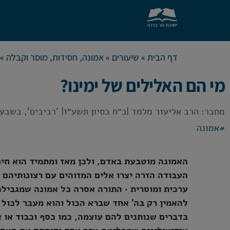
דף הבית
»
שיעורים
»
אמונה, חסידות, מוסר וקבלה
»
מי הם האלילים של ימינו?
מחבר:
הרב אליעזר מלמד
|
כ״ח בסיון תשע״ז
| 'רביבים', בשבע גלי
#
אמונה
האמונה מוטבעת באדם, ולכן מאז ומתמיד הוא חיפש
העבודה הזרה יצרו אלים המזוהים עם רצונותיהם 
ערכית ומוסרית • התורה אסרה כל אמונה שמגביל
להאמין רק בה' אחד שברא הכול והוא מעבר לכול •
בדברים שנותנים להם עוצמה, כמו כסף וכבוד או אי