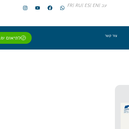
עב |
EN |
ES |
RU |
FR
צור קשר
לתיאום שב