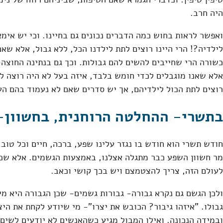
היה חרב.
ואפשר לראות בחוש כמה הדברים נכונים גם בחיינו. וכי יש אימ
לילדיה?! הרי היינו רוצים לתת לילדנו הכל, ללא גבול, אלא שאם
כשורה הרי שחייבים להשים להם גבולות. וכך גם בנתינה החוצה-
אלא שאנו מוגבלים לכדי חומש בלבד, איזה בעל לא היה רוצה לת
רוצים לתת הכול לילדיהם, אך יש סדרים שאם לא נעמוד בהם הע
בתשרי- ההחלטה הרוחנית, בחשוון
חודש תשרי הוא חודש בו נגזר עלינו שפע, ברכה, חיים וכל טוב
מר חשוון השפע כבר מתגלה אצלנו, באמצעות הגשמים. אלא שכפ
לעולם הזה, צריך להצטמצם ויש בכך קושי וכאב.
ולכן הגשם גם נקרא גבורה- גבורות גשמים- שכן הגבורה היא מי
גבולו. "איזהו גיבור? הכובש את יצרו"- מי שיודע לקחת את היצ
ובמידה הנכונה. ואילו המבול מגיע כשהאנשים לא יודעים לשים 