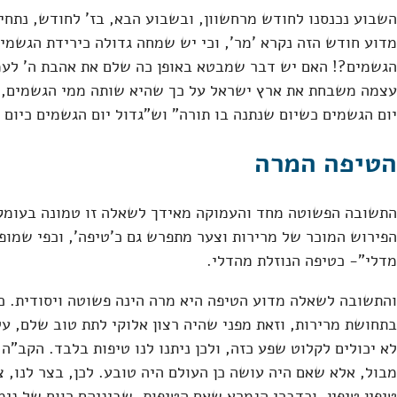
השבוע נכנסנו לחודש מרחשוון, ובשבוע הבא, בז' לחודש, נתחי
מדוע חודש הזה נקרא 'מר', וכי יש שמחה גדולה כירידת הגשמי
הגשמים?! האם יש דבר שמבטא באופן כה שלם את אהבת ה' לעמו
עצמה משבחת את ארץ ישראל על כך שהיא שותה ממי הגשמים, ו
יום הגשמים כשיום שנתנה בו תורה" וש"גדול יום הגשמים כיום 
הטיפה המרה
התשובה הפשוטה מחד והעמוקה מאידך לשאלה זו טמונה בעומק 
הפירוש המוכר של מרירות וצער מתפרש גם כ'טיפה', וכפי שמופיע
מדלי"- כטיפה הנוזלת מהדלי.
והתשובה לשאלה מדוע הטיפה היא מרה הינה פשוטה ויסודית. כ
בתחושת מרירות, וזאת מפני שהיה רצון אלוקי לתת טוב שלם, עלי
לא יכולים לקלוט שפע כזה, ולכן ניתנו לנו טיפות בלבד. הקב"ה 
מבול, אלא שאם היה עושה כן העולם היה טובע. לכן, בצר לנו, צ
טיפין טיפין. וכדברי הגמרא שאם הטיפות, שביניהם רווח של ני