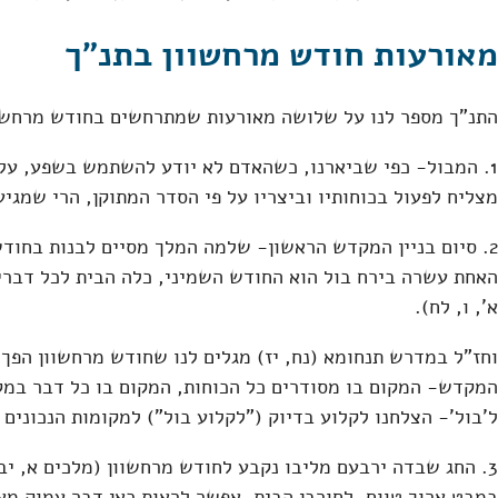
מאורעות חודש מרחשוון בתנ"ך
התנ"ך מספר לנו על שלושה מאורעות שמתרחשים בחודש מרחשו
1. המבול- כפי שביארנו, כשהאדם לא יודע להשתמש בשפע, על פ
מצליח לפעול בכוחותיו וביצריו על פי הסדר המתוקן, הרי שמגיע
2. סיום בניין המקדש הראשון- שלמה המלך מסיים לבנות בחוד
האחת עשרה בירח בול הוא החודש השמיני, כלה הבית לכל דברי
א', ו, לח).
וחז"ל במדרש תנחומא (נח, יז) מגלים לנו שחודש מרחשוון הפך מ'
המקדש- המקום בו מסודרים כל הכוחות, המקום בו כל דבר במקו
ל'בול'- הצלחנו לקלוע בדיוק ("לקלוע בול") למקומות הנכונים ול
3. החג שבדה ירבעם מליבו נקבע לחודש מרחשוון (מלכים א, יב)
במבט ארוך טווח, לחורבן הבית. אפשר לראות כאן דבר עמוק מאו