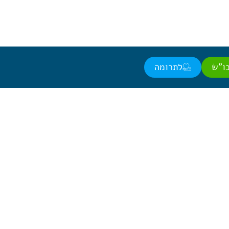
ו"ש
לתרומה