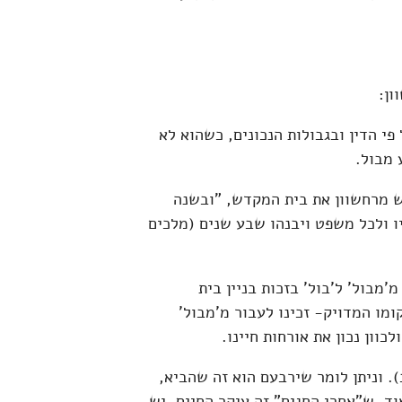
ון:
י הדין ובגבולות הנכונים, כשהוא לא
 מבול.
ש מרחשוון את בית המקדש, "ובשנה
ו ולכל משפט ויבנהו שבע שנים (מלכים
מבול' ל'בול' בזכות בניין בית
מו המדויק- זכינו לעבור מ'מבול'
כוון נכון את אורחות חיינו.
. וניתן לומר שירבעם הוא זה שהביא,
ד, ש"אחרי החגים" זה עיקר החיים. יש