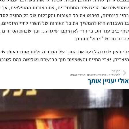
שמחפשים את הריגושים המתמידים, את האורות המופלאים, אך עי
בחיי היומיום, לפרוט את כל האורות והקבלות של כל החגים לסד
בו העבודה היא להמשיך את כל האורות של תשרי לחיי היומיום, 
שחייבים עוד חג, כי הרי לא תיתכן שיגרה… וכך שכחת הסדרים ה
להיות חודש 'מבול' וחורבן.
יהי רצון שנזכה לדעת את הסוד של הגבורה ולתת אותו באופן שילד
היצרים, יצרי החיים והשאיפות תוך כבישתם ושליטה בהם לטובה
הקודם
מבראשית – לפרשת בראשית ותחילת השנה
אולי יעניין אותך