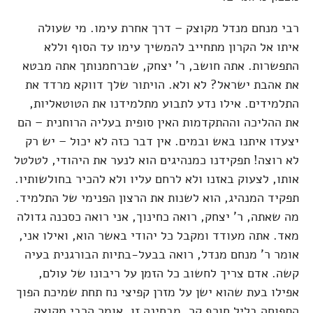
רבי מנחם מנדל מקוצק – דרך אחרת עימו. מי שעולה
איתו אל הקרון מתחייב להמשיך עימו עד הסוף וללא
התפשרות. אתה חושב, ר' יצחק, שברחמנותך אתה מבטא
את אהבת ישראל? לא ולא. הויתור שלך דווקא מרדד את
התלמידים. אילו נדע לתבוע מתלמידנו את הטוטאליות,
את ההליכה וההתקדמות האין סופית בעליה הרוחנית – הם
יצעדו איתנו באש ובמים. אין דבר כזה לא יכול – יש רק
לא רוצה! תפקידנו כמנהיגים הוא לנער את היהודי, לטלטל
אותו, לצעוק באזנו ולא לרחם עליו ולא להכיר בחולשותיו.
תפקיד המנהיג, הוא לשנות את הרצון הפנימי של התלמיד.
מה שאתה, ר' יצחק, רואה כחינוך, אני רואה כסכנה גדולה
מאד. אתה מעודד ומקבל כל יהודי באשר הוא, ואילו אני,
אומר ר' מנחם מנדל, רואה בבעל-בתיות הבורגנית בעיה
קשה. אדם צריך לחשוב כל הזמן על ריבונו של עולם,
אפילו בעת שהוא ישן על מזרן קפיצי נח תחת שמיכת הפוך
התפוחה בליל חורף קר. מבחינה זו, אומר הרבי מקוצק,