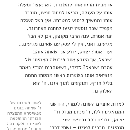
או מבית מרזח אחד למשנהו, הוא נעצר ומעלה
אותו על העגלה, מביאו למחוז חפצו, מוריד
אותו וממשיך לנסוע למטרתו. אין בעל העגלה
מקפיד שכל נוסעיו יגיעו לתחנה האחרונה.
יפה אמרת, ענה הרבי מקוצק, אכן לא הכל
מגיעים. ואני, אין לי עסק עם שאינם מגיעים…
ועוד אמר: יצחק, יודע אני שאתה אוהב
ישראל, אך היודע אתה פירושה האמיתי של
אהבת ישראל? לדידי, כשאוהבים יהודי באמת
מוציאים אותו בשערות ראשו ממטתו החמה
בליל חורף, ותוקעים לתוך אזנו: ה' הוא
האלוקים.
לאחר פטירתו של
למרות אופיים השונה לגמרי, היו שני
ר' שמחה בונים
המנהיגים הללו, ר' מנחם מנדל ור'
מפשיסחא התפצלה
חבורתו המופלאה
יצחק, חברים בלב ובנפש. שני
לשניים: חלקה נהה
מנהיגים-חברים לפנינו – ושתי דרכי
אחר ר' מנחם מנדל