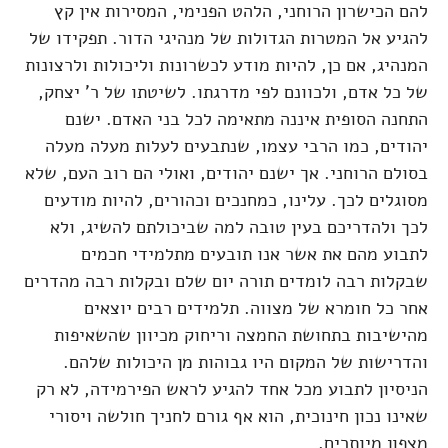
להם הכישרון הרוחני, הלהט הפנימי, המסירות אין קץ
להגיע אל המטרות הגדולות של מנהיגי הדור. תפקידו של
המנהיג, אם כן, להיות מודע לכשרונות וליכולות ולרצונות
של כל אדם, ולכוונם לפי מדרגתו. לשיטתו של ר' יצחק,
התחנה הסופית איננה מתאימה לכל בני האדם. ישנם
יהודים, כמו הרבי עצמו, שנתבעים לעלות מעלה מעלה
בסולם הרוחני. אך ישנם יהודים, ואולי הם רוב העם, שלא
מסוגלים לכך. עלינו, כמחנכים וכהורים, להיות מודעים
לכך ולהדריכם בעין טובה למה שביכולתם להשיג, ולא
לתבוע מהם את אשר אנו תובעים מתלמידי חכמים
שבקלות רבה לומדים תורה יום שלם ובקלות רבה מהדרים
אחר כל חומרא של מצווה. תלמידים רבים יוצאים
מהישיבות בתחושת החמצה וריחוק מכיוון שהשאיפות
והדרישות של המקום היו גבוהות מן היכולות שלהם.
הניסיון לתבוע מכל אחד להגיע לראש הפירמידה, לא רק
שאינו נכון חינוכית, הוא אף גורם לחניך חולשה ויסורי
מצפון מיותרים.