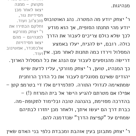
מקוצק – ממנה
מנהיגות.
יצאו לאחר מכן
חסידיות גור,
ר' יצחק יודע מה המטרה. נהג האוטובוס
סוכצ'וב ועוד.
וחלקם הכתירו את
יודע מהי תחנתו הסופית, אך הוא מודע
ר' יצחק מוורקא
לכך שלא כולם צריכים לעבור את הדרך
למנהיגם – מהם
יצאו חסידויות
כולה. רובם, יש להניח, יעלו באמצע
אלכסנדר, אמשינוב
המסלול וירדו כמה תחנות לאחר מכן. אין
ועוד.
דרישה מהנוסעים לעבור עם הנהג את כל המסלול הארוך.
כך המנהיג, טוען, ר' יצחק מוורקי, עליו לדעת שיש
יהודים שאינם מסוגלים לעבור את כל הדרך הרוחנית
שמתאימה לגדולי התורה. לתלמידים אלו די בטרמפ קטן –
אפילו אם מטרתם להגיע הישר אל בית המרזח (!) –
בהדרכה מסוימת, בהנהגה טובה ובלימוד לתקופת-מה.
כברת דרך הם יעשו איתך, ולאחר מכן יחזרו לבתיהם
שמחים על "קפיצת הדרך" שנזדמנה להם.
ר' יצחק מתבונן בעין אוהבת ומכבדת כלפי בני האדם שאין