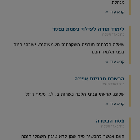
מנהלת
קרא עוד »
לימוד תורה לעילוי נשמת נפטר
כ״ו באדר תשפ״ו
שאלה הלכתית תורנית השקפתית משמעותית: ישבתי היום
בפני תלמיד חכם
קרא עוד »
הכשרת תבניות אפייה
כ״ה באדר תשפ״ו
שלום, קראתי פניני הלכה כשרות ב, לג, סעיף ז על
קרא עוד »
פסח הכשרה
כ״ד באדר תשפ״ו
האם אפשר להכשיר סיר שמן ללא טיגון חשמלי דומה