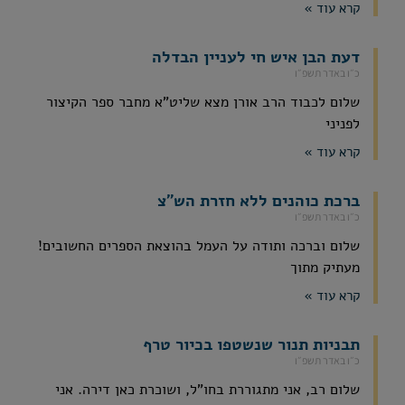
קרא עוד »
דעת הבן איש חי לעניין הבדלה
כ״ו באדר תשפ״ו
שלום לכבוד הרב אורן מצא שליט"א מחבר ספר הקיצור
לפניני
קרא עוד »
ברכת כוהנים ללא חזרת הש"צ
כ״ו באדר תשפ״ו
שלום וברכה ותודה על העמל בהוצאת הספרים החשובים!
מעתיק מתוך
קרא עוד »
תבניות תנור שנשטפו בכיור טרף
כ״ו באדר תשפ״ו
שלום רב, אני מתגוררת בחו"ל, ושוכרת כאן דירה. אני