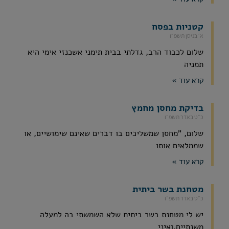
קטניות בפסח
א׳ בניסן תשפ״ו
שלום לכבוד הרב, גדלתי בבית תימני אשכנזי אימי היא
תמניה
קרא עוד »
בדיקת מחסן מחמץ
כ״ט באדר תשפ״ו
שלום, "מחסן שמשליכים בו דברים שאינם שימושיים, או
שממלאים אותו
קרא עוד »
מטחנת בשר ביתית
כ״ט באדר תשפ״ו
יש לי מטחנת בשר ביתית שלא השמשתי בה למעלה
משנתיים,ואיני