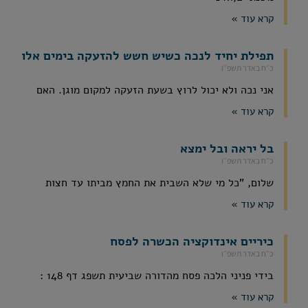
קרא עוד »
תפילת יחיד לנכה כשיש חשש להזעקה בימים אלו
כ״ח באדר תשפ״ו
אני נכה ולא יכול לרוץ בשעת הזעקה למקום מוגן. האם
קרא עוד »
בל יראה ובל ימצא
כ״ח באדר תשפ״ו
שלום, "כל מי שלא השבית את החמץ מביתו עד חצות
קרא עוד »
כיריים אינדוקציה הכשרה לפסח
כ״ח באדר תשפ״ו
בידי פניני הלכה פסח מהדורה שביעית תשפג דף 148 :
קרא עוד »