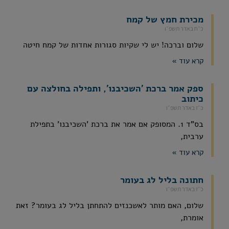
מכירת חמץ של קמח
כ״ח באדר תשפ״ו
שלום וברכה! יש לי שקיות סגורות אחדות של קמח חיטה
קרא עוד »
ספק אמר ברכת 'השכיבנו', ותפילה בחולצה עם
כיתוב
כ״ז באדר תשפ״ו
בס"ד 1. המסופק אם אמר את ברכת 'השכיבנו' בתפילת
ערבית,
קרא עוד »
חתונה בליל לג בעומר
כ״ז באדר תשפ״ו
שלום, האם מותר לאשכנזים להתחתן בליל לג בעומר? זאת
אומרת,