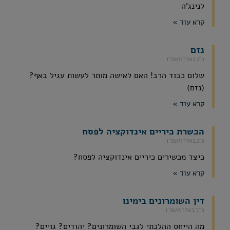
לנינג'ה
קרא עוד »
נזם
כ״ג באדר תשפ״ו
שלום כבוד הרב! האם לאישה מותר לעשות עגיל באף?
(נזם)
קרא עוד »
הכשרת כיריים אינדוקציה לפסח
כ״ג באדר תשפ״ו
כיצד מכשירים כיריים אינדוקציה לפסח?
קרא עוד »
דין השומרונים בימינו
כ״ב באדר תשפ״ו
מה הייחס ההלכתי לגבי השומרונים? יהודים? גויים?