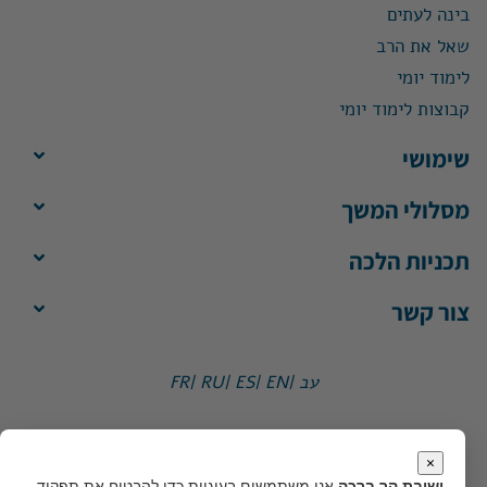
בינה לעתים
שאל את הרב
לימוד יומי
קבוצות לימוד יומי
שימושי
מסלולי המשך
תכניות הלכה
צור קשר
עב |
EN |
ES |
RU |
FR
ישיבת הר ברכה, ת"ד 1, הר ברכה מיקוד 4483500
משרד:
ימים א'-ה', 8:30-13:30
×
מייל:
office@yhb.org.il
ישיבת הר ברכה
אנו משתמשים בעוגיות כדי להבטיח את תפקוד