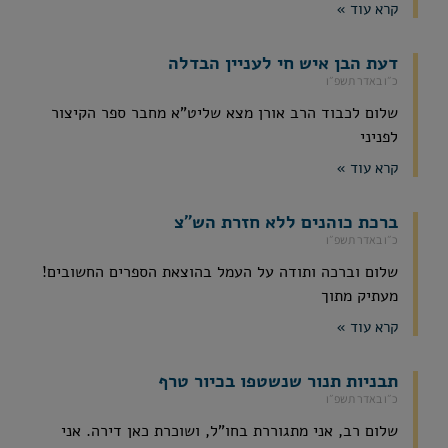
קרא עוד »
דעת הבן איש חי לעניין הבדלה
כ״ו באדר תשפ״ו
שלום לכבוד הרב אורן מצא שליט"א מחבר ספר הקיצור
לפניני
קרא עוד »
ברכת כוהנים ללא חזרת הש"צ
כ״ו באדר תשפ״ו
שלום וברכה ותודה על העמל בהוצאת הספרים החשובים!
מעתיק מתוך
קרא עוד »
תבניות תנור שנשטפו בכיור טרף
כ״ו באדר תשפ״ו
שלום רב, אני מתגוררת בחו"ל, ושוכרת כאן דירה. אני