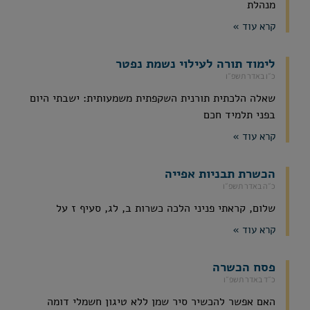
מנהלת
קרא עוד »
לימוד תורה לעילוי נשמת נפטר
כ״ו באדר תשפ״ו
שאלה הלכתית תורנית השקפתית משמעותית: ישבתי היום
בפני תלמיד חכם
קרא עוד »
הכשרת תבניות אפייה
כ״ה באדר תשפ״ו
שלום, קראתי פניני הלכה כשרות ב, לג, סעיף ז על
קרא עוד »
פסח הכשרה
כ״ד באדר תשפ״ו
האם אפשר להכשיר סיר שמן ללא טיגון חשמלי דומה