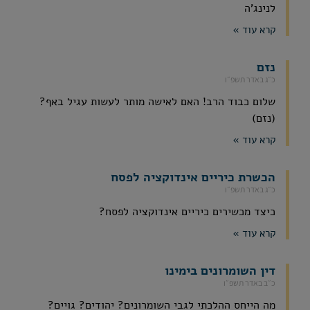
לנינג'ה
קרא עוד »
נזם
כ״ג באדר תשפ״ו
שלום כבוד הרב! האם לאישה מותר לעשות עגיל באף?
(נזם)
קרא עוד »
הכשרת כיריים אינדוקציה לפסח
כ״ג באדר תשפ״ו
כיצד מכשירים כיריים אינדוקציה לפסח?
קרא עוד »
דין השומרונים בימינו
כ״ב באדר תשפ״ו
מה הייחס ההלכתי לגבי השומרונים? יהודים? גויים?