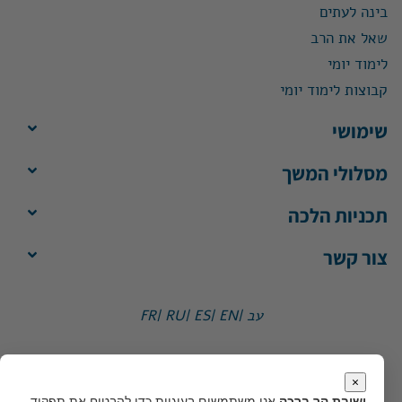
בינה לעתים
שאל את הרב
לימוד יומי
קבוצות לימוד יומי
שימושי
מסלולי המשך
תכניות הלכה
צור קשר
עב |
EN |
ES |
RU |
FR
ישיבת הר ברכה, ת"ד 1, הר ברכה מיקוד 4483500
משרד:
ימים א'-ה', 8:30-13:30
×
מייל:
office@yhb.org.il
ישיבת הר ברכה
אנו משתמשים בעוגיות כדי להבטיח את תפקוד