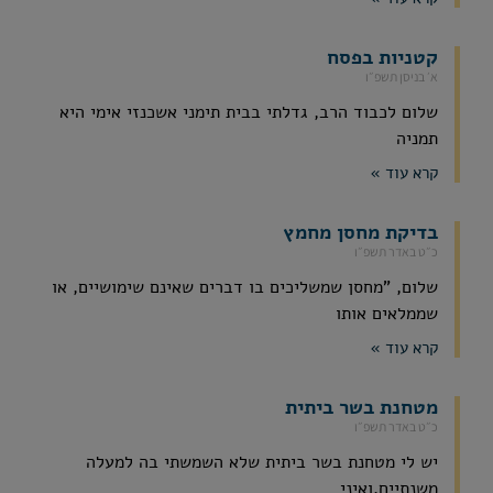
קטניות בפסח
א׳ בניסן תשפ״ו
שלום לכבוד הרב, גדלתי בבית תימני אשכנזי אימי היא
תמניה
קרא עוד »
בדיקת מחסן מחמץ
כ״ט באדר תשפ״ו
שלום, "מחסן שמשליכים בו דברים שאינם שימושיים, או
שממלאים אותו
קרא עוד »
מטחנת בשר ביתית
כ״ט באדר תשפ״ו
יש לי מטחנת בשר ביתית שלא השמשתי בה למעלה
משנתיים,ואיני