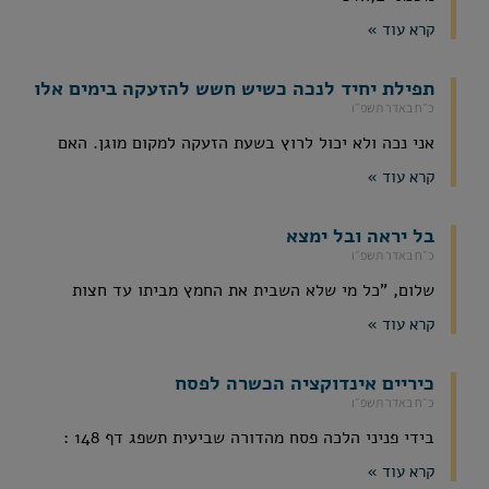
קרא עוד »
תפילת יחיד לנכה כשיש חשש להזעקה בימים אלו
כ״ח באדר תשפ״ו
אני נכה ולא יכול לרוץ בשעת הזעקה למקום מוגן. האם
קרא עוד »
בל יראה ובל ימצא
כ״ח באדר תשפ״ו
שלום, "כל מי שלא השבית את החמץ מביתו עד חצות
קרא עוד »
כיריים אינדוקציה הכשרה לפסח
כ״ח באדר תשפ״ו
בידי פניני הלכה פסח מהדורה שביעית תשפג דף 148 :
קרא עוד »