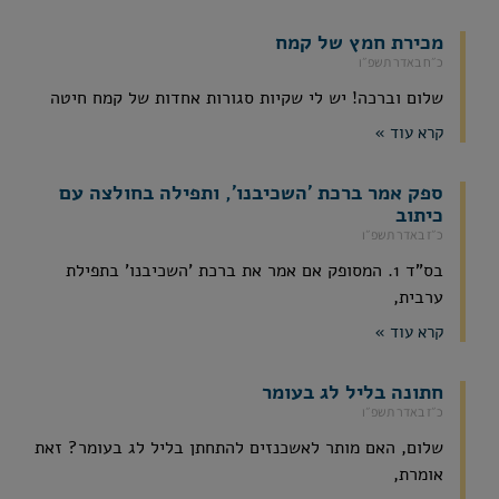
מכירת חמץ של קמח
כ״ח באדר תשפ״ו
שלום וברכה! יש לי שקיות סגורות אחדות של קמח חיטה
קרא עוד »
ספק אמר ברכת 'השכיבנו', ותפילה בחולצה עם
כיתוב
כ״ז באדר תשפ״ו
בס"ד 1. המסופק אם אמר את ברכת 'השכיבנו' בתפילת
ערבית,
קרא עוד »
חתונה בליל לג בעומר
כ״ז באדר תשפ״ו
שלום, האם מותר לאשכנזים להתחתן בליל לג בעומר? זאת
אומרת,