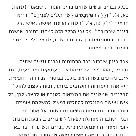
ככלל גברים ונשים שווים בדיני התורה, שנאמר (שמות
כא, א): "וְאֵלֶּה הַמִּשְׁפָּטִים אֲשֶׁר תָּשִׂים לִפְנֵיהֶם", דרשו
חכמים (ב"ק טו, א): "השווה הכתוב אישה לאיש לכל
דינים שבתורה". על גבי הכלל הזה למדנו בתורה שישנם
הבדלים מסוימים בין גברים לנשים, שבאים לידי ביטוי
בחיובי כמה מצוות.
אבל כיוון שברוב ככל התחומים גברים ונשים שווים
ודומים, ההבדלים שביניהם אינם עמוקים ומכריעים, וגם
אינם מקיפים בשווה את כולם. בנוסף, הבחירה החופשית
היא אחד היסודות החשובים ביותר, וכוחה עצום לחולל
תהליכים שמשנים את המציאות לטובה או לרעה. לכן, כל
איש ואישה מסוגלים להחליט לפעול להשלמת אופיים
בתכונות והתנהגויות נוספות ונרכשות. על אחת כמה
וכמה שחברה מסוגלת לפעול לשינויים בהופעת תכונות
אופי ומסורות התנהגותיות של גברים ונשים. הדבר בא
לידי ביטוי לדוגמה במצוות עשה שהזמן גרמן, שיש