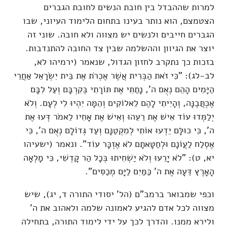
למרות שההבדל בין חובת הנשים לחובת הגברים
הצטמצם, הוא נותר בעינו בתחום הלימוד העיוני, שבו
הגברים חייבים ולנשים יש מצווה ולא חובה. שוני זה
יוצר את הגיוון וההשלמה שבין צד החובה להתנדבות.
בזכות כך נתקרב לחזון הגדול, שנאמר (ירמיהו לא,
לב-לג): "כִּי זֹאת הַבְּרִית אֲשֶׁר אֶכְרֹת אֶת בֵּית יִשְׂרָאֵל אַחֲרֵי
הַיָּמִים הָהֵם נְאֻם ה', נָתַתִּי אֶת תּוֹרָתִי בְּקִרְבָּם וְעַל לִבָּם
אֶכְתֲּבֶנָּה, וְהָיִיתִי לָהֶם לֵאלוֹקִים וְהֵמָּה יִהְיוּ לִי לְעָם. וְלֹא
יְלַמְּדוּ עוֹד אִישׁ אֶת רֵעֵהוּ וְאִישׁ אֶת אָחִיו לֵאמֹר דְּעוּ אֶת
ה', כִּי כוּלָּם יֵדְעוּ אוֹתִי לְמִקְטַנָּם וְעַד גְּדוֹלָם נְאֻם ה', כִּי
אֶסְלַח לַעֲוֹנָם וּלְחַטָּאתָם לֹא אֶזְכָּר עוֹד". ונאמר (ישעיהו
יא, ט): "לֹא יָרֵעוּ וְלֹא יַשְׁחִיתוּ בְּכָל הַר קָדְשִׁי, כִּי מָלְאָה
הָאָרֶץ דֵּעָה אֶת ה' כַּמַּיִם לַיָּם מְכַסִּים".
וכפי שמבואר ברמב"ם (הל' יסודי התורה ד, יג), שיש
מצווה לכל אדם להגיע לאמונה שלמה ולאהוב את ה'
ולירא ממנו. והדרך לכך על ידי לימוד התורה, בתחילה