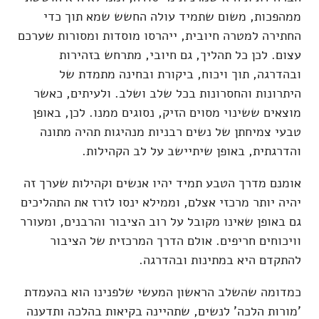
ממהפכות, משום שתמיד עולה החשש שמא תוך כדי
החתירה למטרה חיובית, ייהרסו מוסדות ומסורות שערכם
עצום. לכן כל תהליך, גם חיובי, מתרחש בזהירות
ובהדרגה, תוך ויכוח, ביקורת ובחינה מתמדת של
היתרונות והחסרונות בכל שלב ושלב. ולעיתים, כאשר
מוצאים ששינוי מסוים הזיק, נסוגים ממנו. לכן, באופן
טבעי צמיחתן של נשים רבניות מנהיגות תהיה מתונה
והדרגתית, באופן שיתיישב על לב הקהילות.
אומנם מדרך הטבע תמיד יהיו אנשים וקהילות שערך זה
יהיה יותר מרכזי אצלם, וממילא ינסו לזרז את התהליכים
גם באופן שאינו מקובל על רוב הציבור והרבנים, ומעורר
וויכוחים חריפים. אולם הדרך המרכזית של הציבור
להתקדם היא במתינות ובהדרגה.
כמדומה שהשלב הראשון המעשי שלפנינו הוא בהעמדת
'מורות הלכה' לנשים, שתהיינה בקיאות בהלכה ותדענה