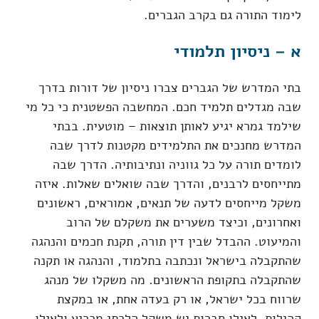
לימוד התורה גם בקרב הגברים.
א – ניסיון תלמודי
בתי המדרש של הגברים צברו ניסיון של דורות בדרך
שבה מגדלים תלמיד חכם. המחשבה הפשטנית כי כל מי
שילמד גמרא יגיע לאותן תוצאות – מוטעית. בבתי
המדרש מחנכים את התלמידים מקטנות לדרך שבה
לומדים תורה על כל גווניה ונתיבותיה. הדרך שבה
מתייחסים לרבנים, והדרך שבה שואלים שאלות. איזה
משקל מייחסים לדעה של תנאים, אמוראים, ראשונים
ואחרונים, וכיצד משערים את משקלם של הרוב
והמיעוט. ההבדל שבין דין תורה, תקנת חכמים והנהגה
שהתקבלה בישראל ונכתבה בתלמוד, והנהגה או תקנה
שהתקבלה בתקופת הראשונים. מה משקלו של מנהג
שרווח בכל ישראל, או רק בעדה אחת, או במקצת
קהילות. לאילו סברות יש משקל הלכתי מכריע ולאילו