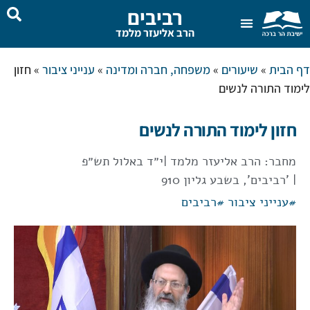
רביבים
הרב אליעזר מלמד
צור קשר
בית המדרש
שאל את הרב
דף הבית
»
שיעורים
»
משפחה, חברה ומדינה
»
ענייני ציבור
»
חזון
לימוד התורה לנשים
חזון לימוד התורה לנשים
מחבר:
הרב אליעזר מלמד
|
י״ד באלול תש״פ
| 'רביבים', בשבע גליון 910
#
ענייני ציבור
#
רביבים