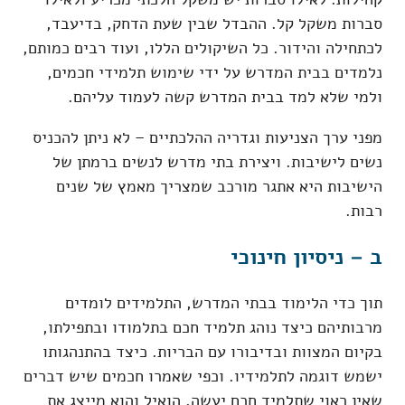
סברות משקל קל. ההבדל שבין שעת הדחק, בדיעבד,
לכתחילה והידור. כל השיקולים הללו, ועוד רבים כמותם,
נלמדים בבית המדרש על ידי שימוש תלמידי חכמים,
ולמי שלא למד בבית המדרש קשה לעמוד עליהם.
מפני ערך הצניעות וגדריה ההלכתיים – לא ניתן להכניס
נשים לישיבות. ויצירת בתי מדרש לנשים ברמתן של
הישיבות היא אתגר מורכב שמצריך מאמץ של שנים
רבות.
ב – ניסיון חינוכי
תוך כדי הלימוד בבתי המדרש, התלמידים לומדים
מרבותיהם כיצד נוהג תלמיד חכם בתלמודו ובתפילתו,
בקיום המצוות ובדיבורו עם הבריות. כיצד בהתנהגותו
ישמש דוגמה לתלמידיו. וכפי שאמרו חכמים שיש דברים
שאין ראוי שתלמיד חכם יעשה, הואיל והוא מייצג את