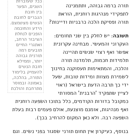
ככל שעוברות
תורה ברמה גבוהה, ותתמנינה
השנים, הפער
בין חובת
לתפקידי מנהיגות רוחנית, הוראת
הגברים לחובת
תורה ופסיקת הלכה כרבניות ודיינות?
הנשים מצטמצם.
הידע והחוכמה
הופכים לנחלת
תשובה:
יש לחלק בין שני תחומים:
הציבור הרחב,
העקרוני והמעשי. מבחינה עקרונית
ואתגרי החיים
תובעים רמה
אפשר ואף רצוי שנשים תהיינה
תורנית גבוהה
תלמידות חכמות, תלמדנה תורה
יותר, וממילא
חובת הנשים
והלכה, והמתאימות תעסוקנה בחינוך
להעמיק בלימוד
לשמירת מצוות ומידות טובות, שעל
התורה, בהלכה,
באמונה ובמוסר
ידי כך תרבה הדעת בישראל (ראוי
מתרחבת והולכת
לציין שתפקיד 'הרבנית' המסורתי
כמקובל בדורות הקודמים, כלל בתוכו השפעה רוחנית
ואף מנהיגות, אומנם מוצנעת, אולם פעמים רבות בעלת
השפעה רבה. ולא כאן המקום להרחיב בכך).
בנוסף, כעיקרון אין תחום תורני שסגור בפני נשים. וגם