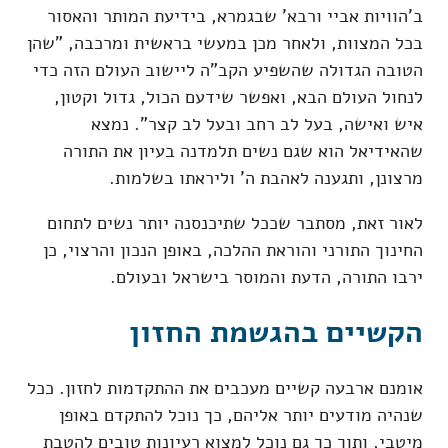
ב'הוויות אביי ורבא' שבגמרא, בידיעת המותר והאסור
בכל המצוות, ולאחר מכן במעשי בראשית ומרכבה, "שהן
הטובה הגדולה שהשפיע הקב"ה ליישוב העולם הזה כדי
לנחול העולם הבא, ואפשר שידעם הכול, גדול וקטון,
איש ואישה, בעל לב רחב ובעל לב קצר". נמצא
שהאידיאל הוא שגם נשים תלמדנה בעיון את התורה
מרצונן, ותגענה לאהבת ה' וליראתו בשלמות.
לאור זאת, מסתבר שככל שתיכנסנה יותר נשים לתחום
החינוך התורני והוראת ההלכה, באופן הנכון והרצוי, כן
ירבו התורה, הדעת והמוסר בישראל ובעולם.
הקשיים בהגשמת החזון
אומנם ארבעה קשיים מעכבים את ההתקדמות לחזון. ככל
שנהיה מודעים יותר אליהם, כך נוכל להתקדם באופן
מיטבי, ותוך כך גם נוכל למצוא רעיונות טובים להטבת