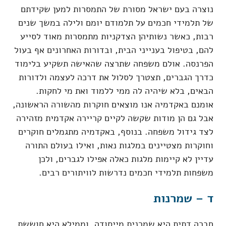
נוצרה בעם ישראל מסורת של התמסרות למען שקידתם
של תלמידי חכמים על תלמודם יומם ולילה במשך שנים
רבות, כאשר נשותיהן הצדקניות מתמסרות מאוד לסייע
להם, בטיפול בענייני הבית, ובדורות האחרונים אף בעול
הפרנסה. אולם משפחה שתרצה שהאישה תשקיע בלימוד
כדרך הגברים, תצטרך לסלול את דרכה לעצמה ולדורות
הבאים, בלא שיהיה לה ממי ללמוד ואת מי לחקות.
אומנם באקדמיה אנו מוצאים חוקרות מהשורה הראשונה,
אבל גם הן מודות שקשה לקיים קריירה אקדמית מזהירה
לצד גידול משפחה. בנוסף, באקדמיה מתגמלים חוקרים
וחוקרות מצטיינים במלגות נאות, ואילו בעולם התורה
עדיין לא קיימות מלגות כאלה אפילו לגברים, ולכן
משפחות תלמידי חכמים נדרשות לוויתורים רבים.
ד – שמרנות
חברה דתית היא שמרנית מייסודה, וממילא היא חוששת