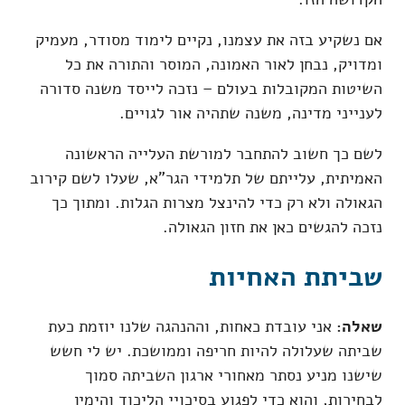
אם נשקיע בזה את עצמנו, נקיים לימוד מסודר, מעמיק
ומדויק, נבחן לאור האמונה, המוסר והתורה את כל
השיטות המקובלות בעולם – נזכה לייסד משנה סדורה
לענייני מדינה, משנה שתהיה אור לגויים.
לשם כך חשוב להתחבר למורשת העלייה הראשונה
האמיתית, עלייתם של תלמידי הגר"א, שעלו לשם קירוב
הגאולה ולא רק כדי להינצל מצרות הגלות. ומתוך כך
נזכה להגשים כאן את חזון הגאולה.
שביתת האחיות
שאלה:
אני עובדת כאחות, וההנהגה שלנו יוזמת כעת
שביתה שעלולה להיות חריפה וממושכת. יש לי חשש
שישנו מניע נסתר מאחורי ארגון השביתה סמוך
לבחירות, והוא כדי לפגוע בסיכויי הליכוד והימין