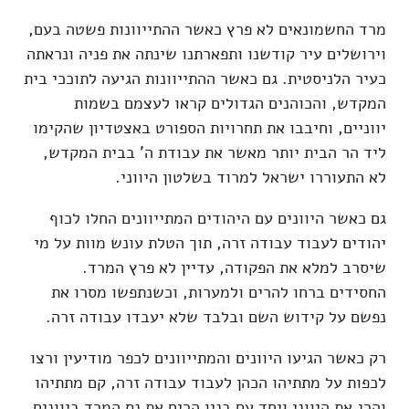
מרד החשמונאים לא פרץ כאשר ההתייוונות פשטה בעם,
וירושלים עיר קודשנו ותפארתנו שינתה את פניה ונראתה
כעיר הלניסטית. גם כאשר ההתייוונות הגיעה לתוככי בית
המקדש, והכוהנים הגדולים קראו לעצמם בשמות
יווניים, וחיבבו את תחרויות הספורט באצטדיון שהקימו
ליד הר הבית יותר מאשר את עבודת ה' בבית המקדש,
לא התעוררו ישראל למרוד בשלטון היווני.
גם כאשר היוונים עם היהודים המתייוונים החלו לכוף
יהודים לעבוד עבודה זרה, תוך הטלת עונש מוות על מי
שיסרב למלא את הפקודה, עדיין לא פרץ המרד.
החסידים ברחו להרים ולמערות, וכשנתפשו מסרו את
נפשם על קידוש השם ובלבד שלא יעבדו עבודה זרה.
רק כאשר הגיעו היוונים והמתייוונים לכפר מודיעין ורצו
לכפות על מתתיהו הכהן לעבוד עבודה זרה, קם מתתיהו
והרג את היווני ויחד עם בניו הרים את נס המרד ביוונים