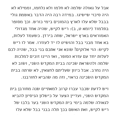
אבל על גאולה שלמה לא חלמו ולא נלחמו, וממילא לא
היה סיכוי שישיגו. במידה רבה היה הדבר באשמת גולי
בבבל שלא עלו לארץ בהמונים בימי כורש. וכך מסופר
בתלמוד (יומא ט, ב): ריש לקיש, שהיה אחד מגדולי
האמוראים בארץ ישראל, שחה בירדן. כשעמד לעלות,
בא אחד מבני בבל והושיט לו יד לעוזרו. אמר לו ריש
לקיש: הוי אלוקים! שונא אני אתכם בני בבל, שהיה לכם
לעלות יחד עם עזרא הסופר, ואז היינו זוכים למלכות
שלמה ולהשראת שכינה בבית המקדש השני, ושוב לא
היה נחרב. אבל כיוון שעליתם לחצאין, לא שרתה בבית
המקדש השכינה כראוי, וזה מה שהביא לחורבנו.
ויש לדעת שכבר עברו קרוב למאתיים שנה מחורבן בית
המקדש השני, ועדיין הצער על כישלון הניסיון להביא
לגאולה שלמה בימי בית המקדש השני בער בלבו של
ריש לקיש, ואת האשם בכך תלה בבני בבל שלא עלו