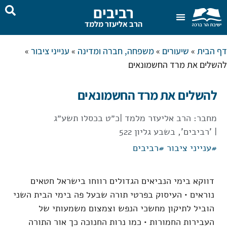
רביבים
הרב אליעזר מלמד
שאל את הרב
בית המדרש
דף הבית
»
שיעורים
»
משפחה, חברה ומדינה
»
ענייני ציבור
»
להשלים את מרד החשמונאים
להשלים את מרד החשמונאים
מחבר:
הרב אליעזר מלמד
|
כ״ט בכסלו תשע״ג
| 'רביבים', בשבע גליון 522
#
ענייני ציבור
#
רביבים
דווקא בימי הנביאים הגדולים רווחו בישראל חטאים
נוראים • העיסוק בפרטי תורה שבעל פה בימי הבית השני
הוביל לתיקון מחשכי הנפש וצמצום משמעותי של
העבירות החמורות • כמו נרות החנוכה כך אור התורה