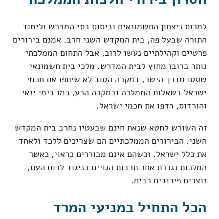
למרות ניצחון החשמונאים וביסוס בתי המדרש ולימוד
התורה שבעל פה, בית המקדש השני חרב. אמנם בירורים
פרטיים וקהילתיים נעשו לרוב, אבל התחום הממלכתי
נותר ברובו מחוץ לבית המדרש. מלכי בית חשמונאי
שסטו מדרך הישר, במקרה הטוב לא שיתפו את חכמי
ישראל בשאלות הממלכה ובמקרה הרע, כמו בימי ינאי
והורדוס, רדפו את חכמי ישראל.
זה השורש לחטא שנאת חינם שבעטיו נחרב בית המקדש
השני. הבירורים הממלכתיים הם שצריכים ללכד ולאחד
את כלל ישראל. וכשהם אינם מבוררים כראוי, כאשר
המלכות נגררת אחר תרבות הגויים בניגוד לרוח העם,
נוצרים פירודים רבים.
הכל התחיל במניעי המרד