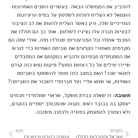
להרכיב את הממשלה הבאה. בעשרים השנים האחרונות
השמאל לא הצליח לעלות לשלטון על בסיס הרעיונות
המדיניים שלו, ורק כאשר הצליח להטות את לב הציבור
לבעיות חברה עלו נציגיו לשלטון. אחר כך הם חוללו את
הסכמי אוסלו וכל הפורענויות שנולדו מזה. אולי עתה הם
מקדמים מאחורי הקלעים את שביתת האחיות כדי לגרש
את המתנחלים מבתיהם ולהביא במקומם את המחבלים
שיירו טילים על כל רצועת החוף? פיקוח נפש כזה קודם
לתנאי שכר! האם במצב כזה מותר להשתתף בשביתת
האחיות, או שמא עליי ועל חברותיי לשבור את השביתה?
תשובה:
זו שאלה כבדת משקל, שראוי שתלמידי חכמים
יעסקו בה בכובד ראש. נקווה שהסכסוך יסתיים בהקדם,
ולא נצטרך להתעמק בסוגיה ולכתוב תשובה.
הקודם
הבא
ישראל והתרבות ההלניסטית
עשרה בטבת ובניין ירושלים