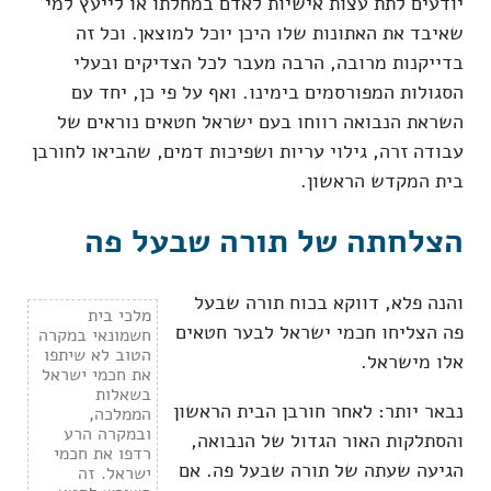
יודעים לתת עצות אישיות לאדם במחלתו או לייעץ למי
שאיבד את האתונות שלו היכן יוכל למוצאן. וכל זה
בדייקנות מרובה, הרבה מעבר לכל הצדיקים ובעלי
הסגולות המפורסמים בימינו. ואף על פי כן, יחד עם
השראת הנבואה רווחו בעם ישראל חטאים נוראים של
עבודה זרה, גילוי עריות ושפיכות דמים, שהביאו לחורבן
בית המקדש הראשון.
הצלחתה של תורה שבעל פה
והנה פלא, דווקא בכוח תורה שבעל
מלכי בית
פה הצליחו חכמי ישראל לבער חטאים
חשמונאי במקרה
הטוב לא שיתפו
אלו מישראל.
את חכמי ישראל
בשאלות
נבאר יותר: לאחר חורבן הבית הראשון
הממלכה,
ובמקרה הרע
והסתלקות האור הגדול של הנבואה,
רדפו את חכמי
הגיעה שעתה של תורה שבעל פה. אם
ישראל. זה