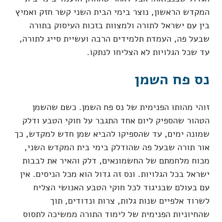
המקדש הראשון, נוצר בימי הבית השני קשר חזק ואמיץ
בין עם ישראל לתורה ולמצוות בזכות העיסוק בתורה
שבעל פה, העמדת תלמידים הרבה ועשיית סייג לתורה,
עד שכל הגלויות לא הצליחו לנתקו.
נס פח השמן
זוהי מהותו הפנימית של נס פח השמן. כשם שהשמן
הטהור שהספיק ליום אחד התגבר על חוקי הטבע ודלק
שמונה ימים, עד שהספיקו להביא שמן חדש למקדש, כך
אור תורה שבעל פה שהודלק בימי בית המקדש השני,
מכוח מלחמתם של החשמונאים, דלק והאיר את לבבות
ישראל בכל הגלויות. ונס זה גדול הוא מכל הניסים. אין
עם בעולם שבניגוד לכל חוקי הטבע האנושי הצליח
לשרוד אלפיים שנות גלות, צרות ונדודים, תוך
שהחיוניות הפנימית של לימוד התורה ממשיכה לתסוס