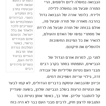
השורש לחטא
הנבואה נמשלה ליום ולשמש, הרי
שנאת חינם
התורה שבעל פה נמשלה ללילה
שבעטיו נחרב
בית המקדש
ולירח. כלומר אורה של הנבואה גדול
השני. הבירורים
בהרבה מאורה של תורה שבעל פה,
הממלכתיים הם
שצריכים ללכד
אולם בכוחה של תורה שבעל פה לרדת
ולאחד את כלל
אל מסתרי נפשו של האדם והעולם,
ישראל. וכשהם
אינם מבוררים
להאיר את כל הפינות החשוכות
כראוי, כאשר
ולהשלים את תיקונם.
המלכות נגררת
אחר תרבות
הגויים בניגוד
לפני כן, למרות אורם הגדול של
לרוח העם,
הנביאים, התפתחו בסתר בקרב רבים
נוצרים פירודים
רבים
מבני העם נטיות שליליות של עבודה
זרה, גילוי עריות ושפיכות דמים.
וכיוון שהנבואה עוסקת בדברים הגדולים, לא קמו לבער
את הנטיות הרעות בשלב הנביטה שלהן, בשעה שעדיין
קל להתגבר עליהן. אחר כך, כאשר אותן נטיות כבר
התגבשו לרצון חזק, לרבים מבני העם כבר לא היה כוח