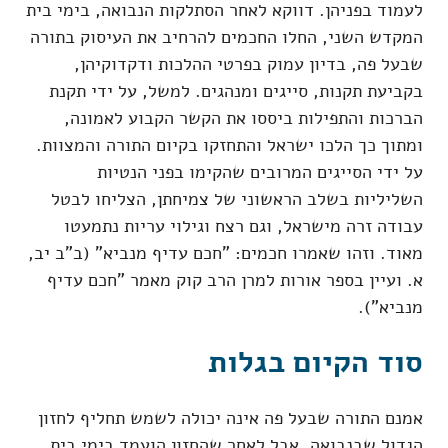
לעמוד בפניהן. דווקא לאחר הסתלקות הנבואה, בימי בית
המקדש השני, החלו החכמים להרחיב את העיסוק בתורה
שבעל פה, בדיון עמוק בפרטי ההלכות ודקדוקיהן,
בקביעת תקנות, סייגים ומנהגים. למשל, על ידי תקנת
הברכות והתפילות ביססו את הקשר הקבוע לאמונה,
ומתוך כך הלכו ישראל והתחזקו בקיום התורה והמצוות.
על ידי הסייגים המרובים שהקימו בפני הנטיות
השליליות בשלב הראשוני של צמיחתן, הצליחו לבטל
עבודה זרה מישראל, וגם רצח וגילוי עריות נתמעטו
מאוד. וזהו שאמרו חכמים: "חכם עדיף מנביא" (ב"ב יב,
א. ועיין בספר אורות למרן הרב קוק מאמר "חכם עדיף
מנביא").
סוד הקיום בגלות
אמנם התורה שבעל פה אינה יכולה לשמש תחליף לחזון
הגדול שבנבואה. אבל לאחר שהחזון הועמד בימי בית