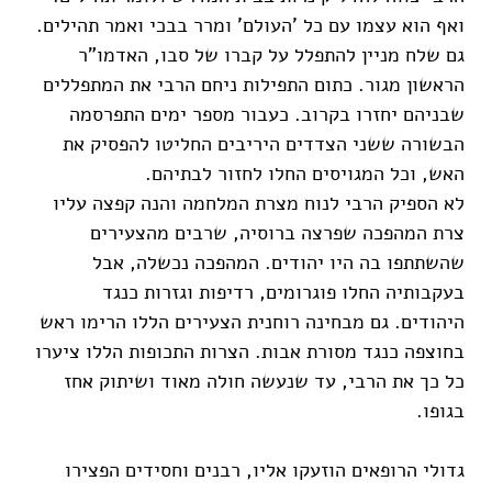
ואף הוא עצמו עם כל 'העולם' ומרר בבכי ואמר תהילים.
גם שלח מניין להתפלל על קברו של סבו, האדמו"ר
הראשון מגור. כתום התפילות ניחם הרבי את המתפללים
שבניהם יחזרו בקרוב. כעבור מספר ימים התפרסמה
הבשורה ששני הצדדים היריבים החליטו להפסיק את
האש, וכל המגויסים החלו לחזור לבתיהם.
לא הספיק הרבי לנוח מצרת המלחמה והנה קפצה עליו
צרת המהפכה שפרצה ברוסיה, שרבים מהצעירים
שהשתתפו בה היו יהודים. המהפכה נכשלה, אבל
בעקבותיה החלו פוגרומים, רדיפות וגזרות כנגד
היהודים. גם מבחינה רוחנית הצעירים הללו הרימו ראש
בחוצפה כנגד מסורת אבות. הצרות התכופות הללו ציערו
כל כך את הרבי, עד שנעשה חולה מאוד ושיתוק אחז
בגופו.
גדולי הרופאים הוזעקו אליו, רבנים וחסידים הפצירו