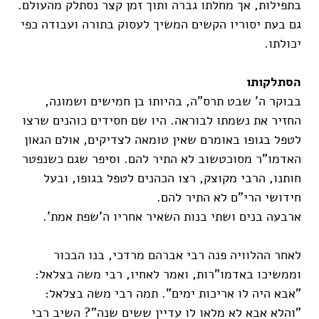
בתפילות, אך מחלתו גברה ותוך זמן קצר נסתלק מהעולם.
גם בעת יסוריו הקשים המשיך לעסוק בתורה ועבודה כפי
יכולתו.
הסתלקותו
בבוקר ה' שבט תרס"ה, בהיותו בן חמישים ושמונה,
החזיר את נשמתו לבוראה. היו שם חסידים כוהנים שרצו
לטפל בגופו באומרם שאין טומאה לצדיקים, אולם הגאון
האדמו"ר מסוכטשוב לא התיר להם. וסיפר שגם כשנפטר
חותנו, הרבי מקוצק, רצו הכהנים לטפל בגופו, ובעל
חידושי הרי"ם לא התיר להם.
ארבעה בנים ושתי בנות השאיר אחריו ה'שפת אמת'.
לאחר ההלוויה פנה רבי אברהם מרדכי, בנו הבכור
וממשיכו באדמו"רות, ואמר לאחיו, רבי משה בצלאל:
"אבא היה לו אריכות ימים". תמה רבי משה בצלאל:
"והלא אבא לא מלאו לו עדיין ששים שנה"? השיב רבי