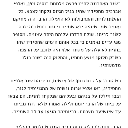
בשנה האחרונה לחייו פרצה מלחמת רוסיה ויפן, ואלפי
אברכים מחסידיו שהיו בגיל הגיוס נלקחו לצבא. כל
ההשתדלויות והתחבולות לא הועילו. הרבי היה מחזקם
ואומר שמי שיהיה ירא שמיים ויחזור בתשובה יזכה
לשוב לביתו. אולם חרדתו עליהם היתה עצומה. מסופר
מפי עדים נאמנים כי בכל אותם הימים שחסידיו שהו
בחזית לא עלה על מטתו, אלא היה שוכב על הרצפה
כשרק חלוקו מוצע תחתיו, והחלוק היה רטוב כולו
מדמעותיו.
כשהוכרז על גיוס נוסף של אנשים, וביניהם שוב אלפים
מחסידיו, באו אלפי אבות ונשים של המגוייסים לגור,
ובכו וייללו על בניהם ובעליהם שנלקחו לחזית. הם צבאו
על ביתו של הרבי יומם ולילה ואמרו שלא יזוזו מביתו
עד שיושיעם מצרתם. בכיותיהם הגיעו עד לב השמיים.
הרבי צווה להדליק נרות בבית המדרש ולומר תהילים.