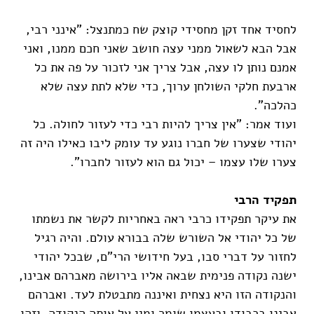
לחסיד אחד זקן מחסידי קוצק שח כמתנצל: "אינני רבי,
אבל הבא לשאול ממני עצה חושב שאני חכם ממנו, ואני
אמנם נותן לו עצה, אבל צריך אני לזכור על פה את כל
ארבעת חלקי השולחן ערוך, כדי שלא לתת עצה שלא
כהלכה".
ועוד אמר: "אין צריך להיות רבי כדי לעזור לחולה. כל
יהודי שצערו של חברו נוגע עד עומק ליבו כאילו היה זה
צערו שלו עצמו – יכול גם הוא לעזור לחברו".
תפקיד הרבי
את עיקר תפקידו כרבי ראה באחריות לקשר את נשמתו
של כל יהודי אל השורש שלה בבורא עולם. והיה רגיל
לחזור על דברי סבו, בעל חידושי הרי"ם, שבכל יהודי
ישנה נקודה פנימית שבאה אליו בירושה מאברהם אבינו,
והנקודה הזו היא נצחית ואיננה מתבטלת לעד. ואברהם
אבינו בכבודו ובעצמו שומר ומגן על אותה הנקודה, וזהו