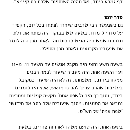
דף גמרא ביחד, ואז תהיה השותפות שלכם בת קיימא".
סדר יומו
גם כשנעשה רבי שרבים שיחרו לפתחו בכל יום, הקפיד
על סדרי לימודו. בשעה שש בבוקר היה פותח את דלת
חדרו והשמש היה מגיש לו כוס תה. לאחר מכן היה לומד
את שיעוריו הקבועים ולאחר מכן מתפלל.
בשעה תשע וחצי היה מקבל אנשים עד השעה 11. מ-11
ועד השעה אחת היה מעביר שיעור לכמה רבנים
ממקורביו ובני משפחתו. זה לא היה שיעור כמקובל
בישיבות שהרב צריך להכינו מראש, אלא היו לומדים
ביחד, ותוך כך היה ה'שפת אמת' מקשה קושיות ומתרצם
ומבאר את הסוגיות. מתוך שיעורים אלה כתב את חידושי
'שפת אמת' על הש"ס.
בשעה אחת היה טועם משהו לארוחת צהרים. בשעת