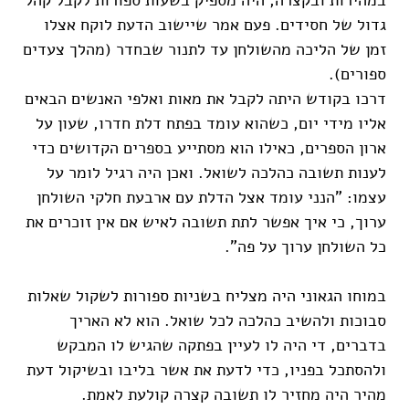
גדול של חסידים. פעם אמר שיישוב הדעת לוקח אצלו
זמן של הליכה מהשולחן עד לתנור שבחדר (מהלך צעדים
ספורים).
דרכו בקודש היתה לקבל את מאות ואלפי האנשים הבאים
אליו מידי יום, כשהוא עומד בפתח דלת חדרו, שעון על
ארון הספרים, כאילו הוא מסתייע בספרים הקדושים כדי
לענות תשובה כהלכה לשואל. ואכן היה רגיל לומר על
עצמו: "הנני עומד אצל הדלת עם ארבעת חלקי השולחן
ערוך, כי איך אפשר לתת תשובה לאיש אם אין זוכרים את
כל השולחן ערוך על פה".
במוחו הגאוני היה מצליח בשניות ספורות לשקול שאלות
סבוכות ולהשיב כהלכה לכל שואל. הוא לא האריך
בדברים, די היה לו לעיין בפתקה שהגיש לו המבקש
ולהסתכל בפניו, כדי לדעת את אשר בליבו ובשיקול דעת
מהיר היה מחזיר לו תשובה קצרה קולעת לאמת.