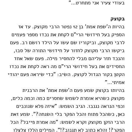
בעודי צעיר אני מתחרט…"
בקוצק
בהיות ה'שפת אמת' בן 12 נפטר הרבי מקוצק. עד אז
הספיק בעל חידושי הרי"ם לקחת את נכדו מספר פעמים
לרבי מקוצק, וביקוריו שם עשו על הילד רושם רב. פעם
ביקשו הרבי מקוצק לחזור על חידושי התורה של סבו,
והנכד חזר עליהם מבלי להחסיר מילה. פעם שאל אחד
החסידים את בעל חידושי הרי"ם מה ראה לקחת את נכדו
הקטן בקור הגדול לקוצק. השיב: "כדי שיראה פעם יהודי
אמיתי…"
בהיותו בקוצק שמע פעם ה'שפת אמת' את הרבנית
מקוצק כשהיא אומרת לשמש שחסרים כמה וכמה כלים,
וכפי הנראה נגנבו. הגיב השמש: "איזה פלא שגונבים
כאן, כשהכל פתוח והכל הפקר בלי השגחה?". שמע זאת
הרבי הזקן מקוצק וקרא לשמש: "מה אמרת פייבל? הכל
הפקר?! והלא כתוב לא תגנוב?!". המילים הללו צלצלו