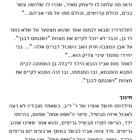
וראו מה עלתה לו ליצחק מאיר, שהיו לו שלושה עשר
בנים, וכולם קדושים, וכולם מתו על פני אביהם…"
לתלמידיו שבאו לנחמו אמר שהוא מצטער על שלא נותר
לו בן, וכבר לא יוכל לקיים את מצוות "ושננתם לבנך".
על אבן המצבה חרת האב השכול דברים אלה: "… בני
יחידי מחמד עיני צדיק הוא…"
לאחר מות אביו הובא הילד ליבלה בן השמונה לבית
הסבא והסבתא, ובו התנחמו, ובו זכה הסבא לקיים את
מצוות "ושננתם לבנך".
חינוך
מילדותו חושל אופיו של ר' ליב. כשאחד מנכדיו לא רצה
לאכול איזה תבשיל, סיפר ה'שפת אמת' שפעם, בהיותו
ילד, הגישו לפניו תבשיל גריסים, והוא אמר שאינו אוהב
גריסים. מיד צווה אביו לבשל במשך ארבעים יום גריסים
בלבד. ומאז, המשיך בעל ה'שפת אמת', אני אוכל