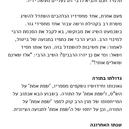
תלמיד חכם והביא לרבי זוג נעליים מעשה ידיו.
פעם אחרת, אחד מחסידיו הנלהבים השתדל להשיג
משרת רב בקהילת ורשה עבור אחד מחסידי גור.
כשכמעט השיג את מבוקשו, בא לקבל את הסכמת הרבי
למינוי הרב. הניע הרבי את כתפיו בתנועה של ביטול,
לאמור: אין חשיבות להשתדל בזה. העז אותו חסיד
ושאל: ומי אם כן יהיו הרבנים? השיב הרבי: "אלו שאינם
שואלים אותי!".
גדולתו בתורה
גאונותו וחידושיו נשקפים מספריו, 'שפת אמת' על
הש"ס, ו'שפת אמת' על התורה. בשבוע הבא אכתוב על
התייחסותו של מרן הרב קוק לספר 'שפת אמת' על
התורה, וכן על יחסו של ה'שפת אמת' לתנועה הציונית.
שנתו האחרונה