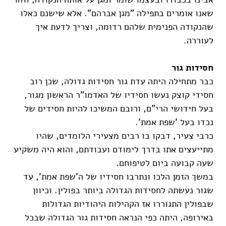
שאנו אומרים בתפילה "מגן אברהם". אלא שישנם כאלו
שהנקודה הפנימית שלהם רדומה, וצריך לדעת איך
לעוררה.
חסידות גור
כבר מתחילה היתה עדת גור חסידות גדולה, שכן רוב
חסידי קוצק נעשו חסידיו של האדמו"ר הראשון מגור,
בעל חידושי הרי"ם, ורובם המשיכו להיות חסידים של
נכדו בעל 'שפת אמת'.
כרבי צעיר, דבקו בו רבים מצעירי הלומדים, שהיו
מתייעצים אתו בדרך לימודם ועבודתם, והוא היה משקיע
שעה קבועה ביום לטיפוחם.
במשך הזמן הלכו ונתרבו חסידיו של ה'שפת אמת', עד
שגור נעשתה לחסידות הגדולה ביותר בפולין. וכיוון
שבפולין התגוררו אז הקהילות היהודיות הגדולות
באירופה, היתה כפי הנראה חסידות גור הגדולה שבכל