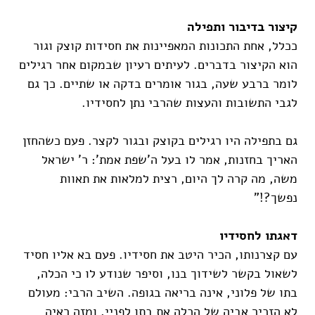
קיצור בדיבור ותפילה
ככלל, אחת התכונות המאפיינות את חסידות קוצק וגור
הוא הקיצור בדברים. לעיתים רעיון שבמקום אחר רגילים
לומר ברבע שעה, בגור אומרים בדקה או שתיים. כך גם
לגבי התשובות והעצות שהרבי נתן לחסידיו.
גם בתפילה היו רגילים בקוצק ובגור לקצר. פעם כשהחזן
האריך בחזנות, אמר לו בעל ה'שפת אמת': ר' ישראל
משה, מה קרה לך היום, רצית למלאות את תאוות
נפשך?!"
דאגתו לחסידיו
עם קצרנותו, הכיר היטב את חסידיו. פעם בא אליו חסיד
לשאול בקשר לשידוך בנו, וסיפר שנודע לו כי הכלה,
בתו של פלוני, אינה בריאה בגופה. השיב הרבי: מעולם
לא הזכיר אביה של הכלה את בתו לפניי, ומזה ראיה