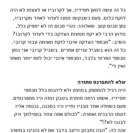
כל זה עשה למען חסידיו, אך לקרוביו או לעצמו לא היה
לוקח כלום. פעם כשבקשו ממנו לעזור לאחד מקרוביו,
נתן סכום קטן. שאלוהו: והרי סכום זה לא יספיק כלל,
מדוע הרבי לא יקח ממעות הצדקה כדי לעזור לקרובו?
השיב: "מכספי הצדקה אינני לוקח מאומה עבור קרובי.
כל זה הוא בשביל עניים אחרים. בשביל קרובי אני נותן
מכספי הפרטי בלבד, ומכספי אינני יכול לתת יותר מאחר
ואין לי".
שלא להתפרנס מתורה
היה רגיל להסתפק במועט ולא ליהנות כלל מכספי
חסידיו. אשתו היתה סוחרת בטבק ומזה היו מתפרנסים.
פעם כשחלה אחד מבניו וחייו היו בסכנה, נכנסה אליו
זוגתו הרבנית ואמרה: "לכולם אתה עוזר בתפילתך ורק
לבננו לא?!"
ענה לה: "הבה נתבונן היטב בדבר אם לא נהנינו במשהו