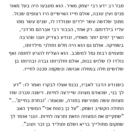
סבל רב ידע רבי יצחק מאיר. הוא מטבעו היה בעל מאור
פנים ועין טובה, אולם חייו האישיים היו רצופים שכול.
מתוך שלושה עשר ילדים שנולדו לו, שנים עשר מתו
עליו בילדותם. רק אחד, הבכור רבי אברהם מרדכי,
האריך ימים יותר מאחיו, ונודע כצדיק וענו שהרבה
בשתיקה. אולם גם הוא היה חלש וחולני מילדותו,
ופעמים רבות נפל למשכב. הוא הצליח להגיע לחופה ואף
נולדו לו שלוש בנות, אולם חולניותו גברה ובהיותו בן
שלושים חלה במחלה אנושה ונשקפה סכנה לחייו.
כשנודע הדבר לאביו, נכנס אצלו לבקרו ואמר לו: "דע
לך בני, שהאדם מצווה שיירצה לחיות. וישנה סברה שזו
מצוות עשה מפורשת בתורה, שנאמר: 'ובחרת בחיים'…"
החולה הקשיב ושתק. "על כן בטוח אני" המשיך האב
"שתקיים את המצווה הזאת ותרצה לחיות. הנני אומר לך
שתקום מחולייך בריא ושלם ותוליד בן זכר וטוב".