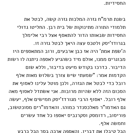
החסידיות.
בשנת תרמ"ח גזרה המלכות גזרה קשה, לבטל את
תלמודי התורה מתינוקות של בית רבן. החליטו גדולי
החסידות שבאותו הדור להתאסף אצל רבי אלימלך
בגרודז'יסק ולטכס עצה היאך לבטל גזרה זו.
ה'שפת אמת' היה אז כבן ארבעים, ורוב המתאספים היו
מבוגרים ממנו, אולם מיד כשהגיע לאספה ניתנה לו רשות
הדיבור. כדרכו בקודש מיעט בדיבור, וללא שום
הקדמות אמר: "שמעתי שיש צורך בשלוש מאות אלף
רובל כדי לבטל את הגזרה, ולכן מוטל עלינו לאסוף את
הסכום הזה ללא שהיות מרובות. אני אשתדל לאסוף מאה
אלף רובל. יאסוף הרבי מגורדז'יסק חמישים אלף, יעשה
גם האדמו"ר מאלכסנדר כמוהו. והאדמו"רים מסוכטשוב,
פוריסוב, רדומסק וסקרנביס יאספו כל אחד עשרים
וחמשה אלף.
הכל קיבלו את דבריו, והאספה ארכה בסך הכל כרבע