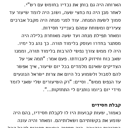
הארוחה היה גם בוחן את נכדיו בחומש עם רש"י.
לאחר מכן היה נח כחצי שעה, ושוב היה לומד שיעור עד
סמוך לשעת המנחה. עוד לפני מנחה היה מקבל אברכים
צעירים ומשוחח עמהם בענייני חסידות.
ומאחר תפילת מנחה ועד שעה מאוחרת בלילה היה
מסתגר בחדרו ועוסק בלימוד תורה. כך נהג כל ימיו.
היה לו ממש צורך נפשי להרבות בלימוד תורה, וממנו
שאב כוח וחיזוק לעבודתו. פעם אמר: "תמה אני על
הצדיקים שאינם מלמדים בכל יום שיעור, איך אפשר
להם לסבול ולשמוע כל היום את צרות ישראל הנוגעים
עד הנפש ממש". וסיים: "רק השיעורים שלי שאני לומד
מידי יום ביומו נותנים לי התחזקות…".
קבלת חסידים
כאמור, שעות קבועות היו לו לקבלת חסידיו, בהם היה
שומע את בקשותיהם ושאלותיהם. ומאחר והיה עונה
במהירות ובקצרה, היה מספיק בשעות ספורות לקבל קהל