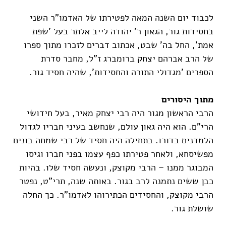
לכבוד יום השנה המאה לפטירתו של האדמו"ר השני
בחסידות גור, הגאון ר' יהודה לייב אלתר בעל 'שפת
אמת', החל בה' שבט, אכתוב דברים לזכרו מתוך ספרו
של הרב אברהם יצחק ברומברג ז"ל, מחבר סדרת
הספרים 'מגדולי התורה והחסידות', שהיה חסיד גור.
מתוך היסורים
הרבי הראשון מגור היה רבי יצחק מאיר, בעל חידושי
הרי"ם. הוא היה גאון עולם, שנחשב בעיני חבריו לגדול
הלמדנים בדורו. בתחילה היה חסיד של רבי שמחה בונים
מפשיסחא, ולאחר פטירתו כפף עצמו בפני חברו וגיסו
המבוגר ממנו – הרבי מקוצק, ונעשה חסיד שלו. בהיות
כבן ששים נתמנה לרב בגור. באותה שנה, תרי"ט, נפטר
הרבי מקוצק, והחסידים הכתירוהו לאדמו"ר. כך החלה
שושלת גור.