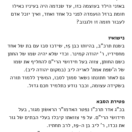
באזני הילד בעוצמה כזו, עד שנדמה היה בעיניו כאילו
חומת ברזל הועמדה לפני כל אחד ואחד, ואיך יוכל אדם
לעבור חומה זו ולגנוב?
נישואיו
בשנת תרכ"ב, בהיותו כבן 15, שידכו סבו עם בת של אחד
מחסידיו, ר' יהודה קמינר. וכדי שלא יהיה שמו של החתן
כשם החותן, צווה בעל חידושי הרי"ם להחליף את שמו
של ה'שפת אמת' לאריה ליב (במקום יהודה ליב).
גם לאחר חתונתו נשאר סמוך לסבו, המשיך ללמוד תורה
בשקידה עצומה, וכבר נודע כתלמיד חכם גדול.
פטירת הסבא
בכ"ג אדר תרכ"ו נפטר האדמו"ר הראשון מגור, בעל
חידושי הרי"ם. על פי צוואתו קיבלו בעלי הבתים של גור
את נכדו, ר' ליב בן ה-19, לרב תחתיו.