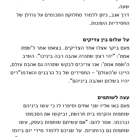
שעה.
דרך אגב, ניתן ללמוד מחלוקת הסכומים על גודלן של
החסידיות השונות.
על שלום בין צדיקים
פעם ביקר אצלו אחד הצדיקים. בצאתו אמר ל'שפת
אמת': "יהי רצון שתהיה אהבה רבה בינינו". השיב
ה'שפת אמת': אנו צריכים לבקש שתהיה גם אהבת עולם,
היינו ש'העולם' – החסידים של כל הרבנים והאדמו"רים
יהיו בשלום ואהבה ביניהם".
עצה לשותפים
פעם באו אליו שני אחים וסיפרו לו כי עשו ביניהם
שותפות והקימו בית חרושת, וביקשו את הסכמתו
וברכתו. אמר להם: "אם עשיתם שותפות בעסק, עשו
שותפות גם ברוחניות. על שניכם ללמוד מידי יום ביומו