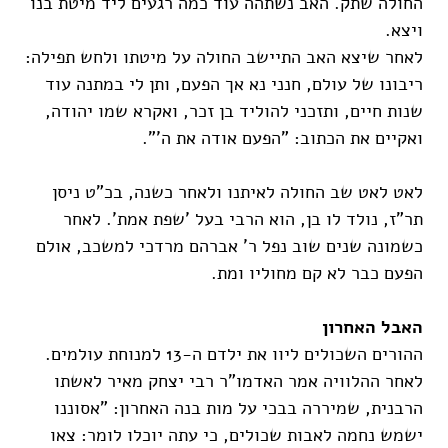
החולה שתק. האב נשתהה עוד כמה רגעים ליד מיטת בנו
ויצא.
לאחר שיצא האב התיישב החולה על מיטתו ולחש תפילה:
ריבונו של עולם, חנני נא אך הפעם, ותן לי במתנה עוד
שנות חיים, ותזכני להוליד בן זכר, ואקרא שמו יהודה,
ואקיים את הכתוב: "הפעם אודה את ה'".
לאט לאט שב החולה לאיתנו ולאחר כשנה, בכ"ט ניסן
תר"ז, נולד לו בן, הוא הרבי בעל 'שפת אמת'. לאחר
כשמונה שנים שוב נפל ר' אברהם מרדכי למשכב, אולם
הפעם כבר לא קם מחוליו ומת.
האבל האחרון
ההורים השכולים ליוו את ילדם ה-13 למנוחת עולמים.
לאחר ההלוויה אמר האדמו"ר רבי יצחק מאיר לאשתו
הרבנית, שמיררה בבכי על מות בנה האחרון: "אסוננו
ישמש נחמה לאבות שכולים, כי עתה יוכלו לומר: צאו