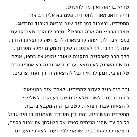
שהיא בריאה ואין מה לחשוש.
והיה דואג מאוד לחסידיו. פעם בא אליו רב אחד
מחסידיו, וכעבור זמן חזר שוב ונראה כטרוד ומודאג.
שאלו הרבי: מה אתה מחפש?. סיפר לו הרב שארנקו עם
כספו אבד לו, ועתה לו נשארה לו פרוטה להוצאות הדרך.
ענה לו הרבי: לך לאכסניה שלך והמקום ימלא חסרונך.
הלך הרב לאכסניה בתקווה שאולי ימצא את כספו, אולם
גם שם הארנק לא נמצא. עודו דואג והנה בא אחריו נכדו
של הרבי, ונתן לו 15 רובל להוצאות הדרך ועוד צרכים.
וכך היה רגיל לעזור לחסידיו. לאחד עזר בהוצאות
לחתונת בתו, לשני שלא יתמוטט בעסקיו, לשלישי
להוצאות עבור רפואה. לשם כך היה מקבץ נדבות
מחסידיו העשירים. והיו בין חסידיו שאמונם בו היה גדול
כל כך עד שהיו מניחים לפניו על השולחן את צרור כספם,
והציעו לו לקחת כמה שראוי לפי דעתו לצורכי העניים.