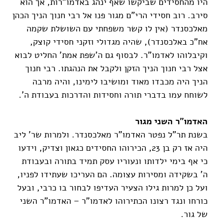
היו מהחסידים שביקשו שאף ינהג באדמו"רות, אך הוא
סירב. רוב חסידי הרי"ם מגור פנו אל רבי חנוך הניך הכהן
מאלכסנדר (אין לו קשר משפחתי עם השושלת שקמה
אח"כ באלכסנדר), שהיה מגדולי וזקני חסידי קוצק,
וקיבלוהו לאדמו"ר. לבסוף גם ה'שפת אמת' החליט לבוא
אצל רבי חנוך הניך הזקן ולקבל את הנהגתו. רבי חנוך
הניך היה מכבדו מאוד ומושיבו לימינו, והיה מרבה
לשוחח עמו בדברי תורה וחסידות והדרכות בעבודת ה'.
האדמו"ר השני מגור
בשנת תר"ל נפטר האדמו"ר מאלכסנדר. ולמרות שר' ליב
היה אז רק בן 23, הכירוהו החסידים כגאון וצדיק, וידעו
כי אף בימי ילדותו ונעוריו עסק תמיד בתורה ובעבודת
ה' בשקידה ומסירות עצומה. הם העריכו שעתידו לפניו,
ועל כן למרות גילו הצעיר העדיפו לבחור בו כרבי, ובעל
כורחו ונגד רצונו הכתירוהו לאדמו"ר – האדמו"ר השני
של גור.