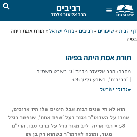
רביבים
הרב אליעזר מלמד
שאל את הרב
בית המדרש
דף הבית
»
שיעורים
»
רביבים
»
גדולי ישראל
»
תורת אמת היתה
בפיהו
תורת אמת היתה בפיהו
מחבר:
הרב אליעזר מלמד
|
ג׳ בשבט תשס״ה
| 'רביבים', בשבע גליון 126
#
גדולי ישראל
הוא לא חי שנים רבות אבל הימים שלו היו ארוכים,
אמרו על האדמו"ר מגור בעל 'שפת אמת', שנפטר בגיל
58 ● רבי אריה-ליב מגור גדל על ברכי סבו, הרי"ם
מגור, ומונה לאדמו"ר כשהוא רק בן 23