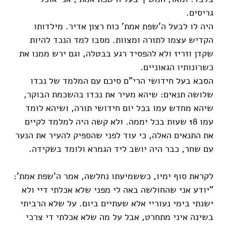
גריסים.
היה לו לבעל ה'שפת אמת' כוח רצון אדיר. מילדותו
הקדיש עצמו לתורה ומצוות. מסבו למד הנכד להיות
שקדן וזריז ולא להפסיד רגע בבטלה, וגם ירש ממנו את
כשרונותיו הגאוניים.
הסבא בעל חידושי הרי"ם סיכם עם המלמד של נכדו
שלושה תנאים: שיהא מעיר את נכדו בהשכמת הבוקר,
שיהא מחדש עמו בכל יום חידושי תורה, ושיהא לומד
עמו 18 שעות בכל יממה. ולא קשה היה למלמד לקיים
את התנאים האלה, כי עוד לפני שהספיק להעיר את הנער
עם שחר, כבר היה יושב ליד הגמרא ולומד בשקידה.
לקראת סוף ימיו, כששמיעתו נחלשה, אמר ה'שפת אמת':
"יודע אני שהחולשה באה לי מפני שלא אכלתי דיי ולא
ישנתי בימי נעוריי אלא שעתיים ביום. על שלא הרביתי
בשינה איני מתחרט, אבל על מה שלא אכלתי די צרכי