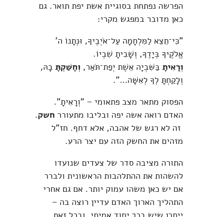
הפרשה נפתחת בסוגיית אשת יפת תואר. גם
כאן מדובר במפגש מקרי:
"כִּי־תֵצֵא לַמִּלְחָמָה עַל־אֹיְבֶיךָ, וּנְתָנוֹ ה'
אֱלֹקֶיךָ בְּיָדֶךָ, וְשָׁבִיתָ שִׁבְיוֹ.
וְרָאִיתָ
בַּשִּׁבְיָה אֵשֶׁת יְפַת־תֹּאַר,
וְחָשַׁקְתָּ
בָהּ,
וְלָקַחְתָּ לְךָ לְאִשָּׁה…".
הפסוק מתאר מצב פתאומי – "וְרָאִיתָ".
האדם רואה אשה יפה ובליבו מתעורר
חשק
.
זה לא רגש של אהבה, אלא דחף. חז"ל
מזהים את החשק הזה עם יצר הרע.
התורה מציבה סדר של צעדים שנועדו
להשהות את ההתלהבות הראשונית ולברר
אם יש כאן משהו עמוק יותר. אם גם אחרי
התהליך הארוך האדם עדיין רוצה בה –
ייתכן שיש בכך יסוד אמיתי. ובכל זאת,