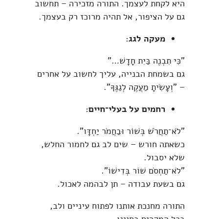
היא לקחת לעצמך. התורה מזכירה – תחשוב
גם על הציפור, אל תהיה מרוכז רק בעצמך.
מעקה לגג
:
"כִּי תִבְנֶה בַּיִת חָדָשׁ…"
גם בשמחת הבנייה, עליך לחשוב על אחרים
– "וְעָשִׂיתָ מַעֲקֶה לְגַגֶּךָ".
רחמים על בעלי־חיים
:
"לֹא־תַחֲרֹשׁ בְּשׁוֹר וּבַחֲמֹר יַחְדָּו".
כשאתה חורש – שים לב גם לחמור החלש,
שלא יסבול.
"לֹא־תַחְסֹם שׁוֹר בְּדִישׁוֹ".
גם בשעת עבודה – תן לבהמה לאכול.
התורה מחנכת אותנו לפתוח עיניים ולב,