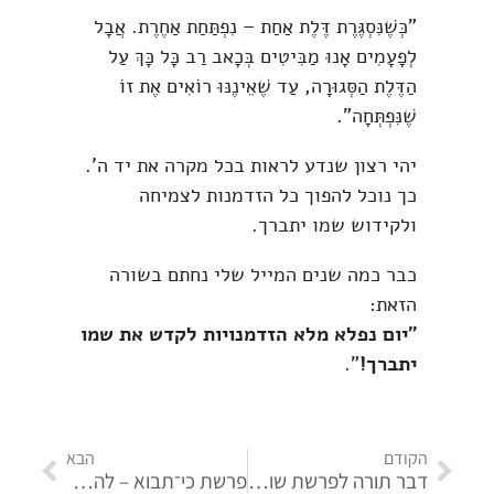
"כְּשֶׁנִּסְגֶּרֶת דֶּלֶת אַחַת – נִפְתַּחַת אַחֶרֶת. אֲבָל
לְפָעָמִים אָנוּ מַבִּיטִים בְּכָאב רַב כָּל כָּךְ עַל
הַדֶּלֶת הַסְּגוּרָה, עַד שֶׁאֵינֶנּוּ רוֹאִים אֶת זוֹ
שֶׁנִּפְתְּחָה".
יהי רצון שנדע לראות בכל מקרה את יד ה'.
כך נוכל להפוך כל הזדמנות לצמיחה
ולקידוש שמו יתברך.
כבר כמה שנים המייל שלי נחתם בשורה
הזאת:
"
יום נפלא מלא הזדמנויות לקדש את שמו
יתברך
!
".
הקודם
הבא
דבר תורה לפרשת שופטים | להתגבר על הפחד
פרשת כי־תבוא – להאמין בעצמך – הצעד הראשון לשינוי אמיתי!