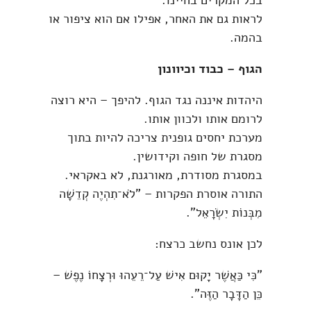
בכל המקרים בחיינו.
לראות גם את האחר, אפילו אם הוא ציפור או
בהמה.
הגוף – כבוד וכיוונון
היהדות איננה נגד הגוף. להיפך – היא רוצה
לרומם אותו ולכוון אותו.
מערכת יחסים גופנית צריכה להיות בתוך
מסגרת של חופה וקידושין.
במסגרת מסודרת, מאורגנת, לא באקראי.
התורה אוסרת הפקרות – "לֹא־תִהְיֶה קְדֵשָׁה
מִבְּנוֹת יִשְׂרָאֵל".
לכן אונס נחשב כרצח:
"כִּי כַּאֲשֶׁר יָקוּם אִישׁ עַל־רֵעֵהוּ וּרְצָחוֹ נֶפֶשׁ –
כֵּן הַדָּבָר הַזֶּה".