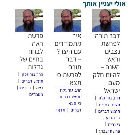
אולי יעניין אותך
דבר תורה
איך
פרשת
לפרשת
מתמודדים
ראה –
נצבים
עם היצר?
לבחור
וראש
– דבר
בחיים של
השנה –
תורה
גדלות
להיות חלק
לפרשת כי
הרב גור גלון
|
מעם
תצא
חומש דברים
|
ראה
|
דברים
|
ישראל
הרב גור גלון
|
מאמרים
חומש דברים
|
הרב גור גלון
|
כי תצא
|
חגים וזמנים
|
דברים
|
וידאו
חומש דברים
|
כי תבוא
|
ניצבים
|
פרשת שבוע
|