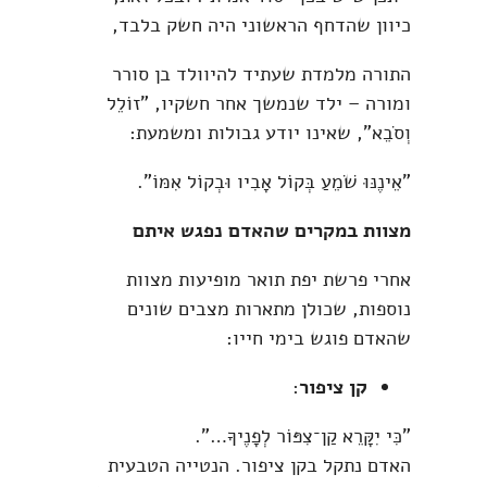
כיוון שהדחף הראשוני היה חשק בלבד,
התורה מלמדת שעתיד להיוולד בן סורר
ומורה – ילד שנמשך אחר חשקיו, "זוֹלֵל
וְסֹבֵא", שאינו יודע גבולות ומשמעת:
"אֵינֶנּוּ שֹׁמֵעַ בְּקוֹל אָבִיו וּבְקוֹל אִמּוֹ".
מצוות במקרים שהאדם נפגש איתם
אחרי פרשת יפת תואר מופיעות מצוות
נוספות, שכולן מתארות מצבים שונים
שהאדם פוגש בימי חייו:
קן ציפור
:
"כִּי יִקָּרֵא קַן־צִפּוֹר לְפָנֶיךָ…".
האדם נתקל בקן ציפור. הנטייה הטבעית