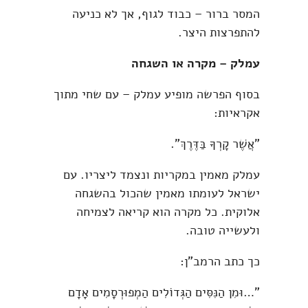
המסר ברור – כבוד לגוף, אך לא כניעה
להתפרצות היצר.
עמלק – מקרה או השגחה
בסוף הפרשה מופיע עמלק – עם שחי מתוך
אקראיות:
"אֲשֶׁר קָרְךָ בַּדֶּרֶךְ".
עמלק מאמין במקריות ונצמד ליצריו. עם
ישראל לעומתו מאמין שהכול בהשגחה
אלוקית. כל מקרה הוא קריאה לצמיחה
ולעשייה טובה.
כך כתב הרמב"ן:
"…וּמִן הַנִּסִּים הַגְּדוֹלִים הַמְפוּרְסָמִים אָדָם