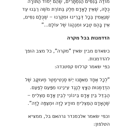
מוֹדֶה בַּנִּסִּים הַנִּסְתָּרִים, שֶׁהֵם יְסוֹד הַתּוֹרָה
כֻּלָּהּ, שֶׁאֵין לָאָדָם חֵלֶק בְּתוֹרַת מֹשֶׁה רַבֵּנוּ עַד
שֶׁנַּאֲמִין בְּכָל דְּבָרֵינוּ וּמִקְרֵנוּ – שֶׁכֻּלָּם נִסִּים,
אֵין בָּהֶם טֶבַע וּמִנְהָגוֹ שֶׁל עוֹלָם…"
הזדמנות בכל מקרה
כשאדם מבין שאין "מקרה", כל מצב הופך
להזדמנות.
כפי שאמר קרלוס קסטנדה:
"לְכָל אֶחָד מֵאִתָּנוּ יֵשׁ סֶנְטִימֶטֶר מְעוּקָּב שֶׁל
הִזְדַּמְּנוּת הַצָּץ לְנֶגֶד עֵינֵינוּ מִפַּעַם לְפַעַם.
הֶבְדֵּל בֵּין אָדָם בֵּינוֹנִי לְבֵין אָדָם מַצְלִיחַ –
שֶׁהָאָדָם הַמַּצְלִיחַ מוּדָע לָזֶה וּמְצַפֶּה לָזֶה".
וכפי שאמר אלכסנדר גרהאם בל, ממציא
הטלפון: