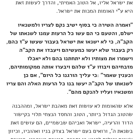
את ישראל אליו, אל הטוב האמיתי, והדרך לעשות זאת
היא ע"י האומות המכות את ישראל.
"ואמרה השירה כי בסוף ישיב נקם לצריו ולמשנאיו
ישלם, והטעם כי הם עשו כל הרעות עמנו לשנאתו של
הקב"ה, כי לא ישנאו את ישראל בעבור שעשו ע"ז כהם,
רק בעבור שלא יעשו כמעשיהם ויעבדו את הקב"ה
וישמרו את מצותיו ולא יתחתנו בהם ולא יאכלו
מזבחיהם ויבוזו ע"ז שלהם ויבערו אותה ממקומותיהם,
וכענין שאמר" :כי עליך הורגנו כל היום", אם כן
לשנאתו של הקב"ה יעשו בנו כל הרעות האלה והם צריו
ומשנאיו ועליו להנקם מהם".
אלא שהאומות לא עושות זאת מאהבת ישראל, ומההבנה
שהטוב הגדול ביותר, הטוב והחסד הנצחי תלוי בקישור
הדוד והרעיה, ישראל ואביהם שבשמיים, הם עושים זאת
בשנאת ה', ורואים בעם ישראל בצדק בניו ואהוביו, וכיוון