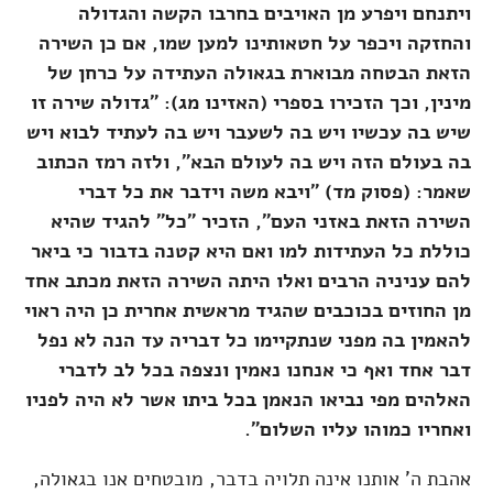
ויתנחם ויפרע מן האויבים בחרבו הקשה והגדולה
והחזקה ויכפר על חטאותינו למען שמו, אם כן השירה
הזאת הבטחה מבוארת בגאולה העתידה על כרחן של
מינין, וכך הזכירו בספרי (האזינו מג): "גדולה שירה זו
שיש בה עכשיו ויש בה לשעבר ויש בה לעתיד לבוא ויש
בה בעולם הזה ויש בה לעולם הבא", ולזה רמז הכתוב
שאמר: (פסוק מד) "ויבא משה וידבר את כל דברי
השירה הזאת באזני העם", הזכיר "כל" להגיד שהיא
כוללת כל העתידות למו ואם היא קטנה בדבור כי ביאר
להם עניניה הרבים ואלו היתה השירה הזאת מכתב אחד
מן החוזים בכוכבים שהגיד מראשית אחרית כן היה ראוי
להאמין בה מפני שנתקיימו כל דבריה עד הנה לא נפל
דבר אחד ואף כי אנחנו נאמין ונצפה בכל לב לדברי
האלהים מפי נביאו הנאמן בכל ביתו אשר לא היה לפניו
ואחריו כמוהו עליו השלום".
אהבת ה' אותנו אינה תלויה בדבר, מובטחים אנו בגאולה,