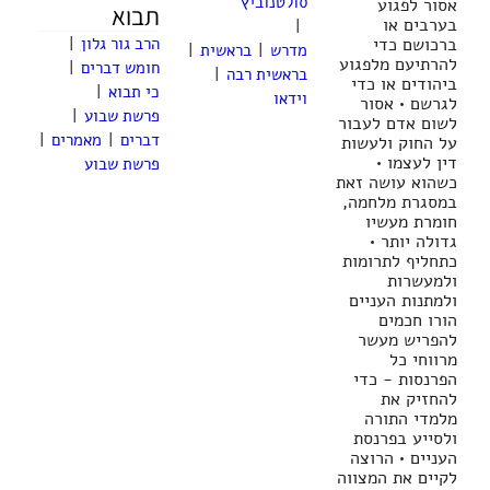
סולטנוביץ'
אסור לפגוע
תבוא
בערבים או
|
ברכושם כדי
הרב גור גלון
|
מדרש
|
בראשית
|
להרתיעם מלפגוע
חומש דברים
|
בראשית רבה
|
ביהודים או כדי
כי תבוא
|
וידאו
לגרשם • אסור
פרשת שבוע
|
לשום אדם לעבור
דברים
|
מאמרים
|
על החוק ולעשות
דין לעצמו •
פרשת שבוע
כשהוא עושה זאת
במסגרת מלחמה,
חומרת מעשיו
גדולה יותר •
כתחליף לתרומות
ולמעשרות
ולמתנות העניים
הורו חכמים
להפריש מעשר
מרווחי כל
הפרנסות - כדי
להחזיק את
מלמדי התורה
ולסייע בפרנסת
העניים • הרוצה
לקיים את המצווה