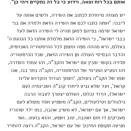
אותם בכל רוח ופאה, וידוע כי כל זה נתקיים ויהי כן".
יש מצווה מיוחדת לכתוב את השירה, ולשים אותה על
ליבנו: 'ועתה כתבו לכם את השירה הזאת ולמדה את בני
ישראל שימה בפיהם למען תהיה לי השירה הזאת לעד
בבני ישראל', כי השירה הזאת מלמדת אותנו כל הנהגת ה'
בעולם, היא מהווה מפה ומצפן לכל ההיסטוריה האנושית,
והדבר הבסיסי העולה מן השירה הזאת, שכל ההיסטוריה
תלויה בקשר שבין עם ישראל והקב"ה, זהו עמוד השדרה,
זהו המניע הפנימי של ההיסטוריה, הקב"ה בחר בנו, אנו
שמו של הקב"ה בעולם, 'ושמך הגדול והקדוש עלינו
קראת', ועד שלא נגיע ליחוד קוב"ה ושכינתיה (עם
ישראל), הדוד וכלתו, העולם יצטרך לעבור הרבה
גילגולים וטילטולים, הקב"ה משפיע חסד מופלא לעם
ישראל, אך עם ישראל, לא משיב אהבה, כמו ילד שהוריו
מעניקים לו חום ואהבה, טוב ושפע, והוא בועט…ואז
מגיעה תקופת החינוך של עם ישראל, הקב"ה רוצה להחזיר