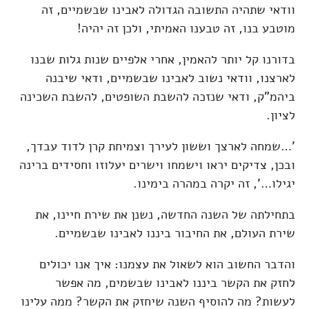
וודאי שתהיה התשובה הגדולה לאבינו שבשמיים, זה
מוטבע בנו, זה טבענו האמיתי, ולכן זה יהיה!
בדורנו קל יותר להאמין, אחרי אלפיים שנות גלות שבנו
לארצנו, וודאי נשוב לאבינו שבשמיים, ודאי שיבנה
ביהמ"ק, ודאי שנזכה להשבת השופטים, להשבת השכינה
לציון.
'…שמחה לארצך וששון לעירך וצמיחת קרן לדוד עבדך,
ובכן, צדיקים יראו וישמחו וישרים יעלוזו וחסידים ברינה
יגילו…', זה יקרה במהרה בימינו.
בתחילתה של השנה החדשה, נשנן את שירת חיינו, את
שירת העולם, את החיבור ביננו לאבינו שבשמיים.
והדבר החשוב הוא לשאול את עצמנו: איך אנו יכולים
לחזק את הקשר ביננו לאבינו שבשמים, מה אפשר
לעשות? מה להוסיף השנה שיחזק את הקשר? ממה עלינו