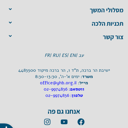
מסלולי המשך
תכניות הלכה
צור קשר
עב |
EN |
ES |
RU |
FR
ישיבת הר ברכה, ת"ד 1, הר ברכה מיקוד 4483500
משרד:
ימים א'-ה', 8:30-13:30
מייל:
office@yhb.org.il
ווטסאפ:
02-9974836
טלפון:
02-9974836
אנחנו גם פה
פתח סרגל