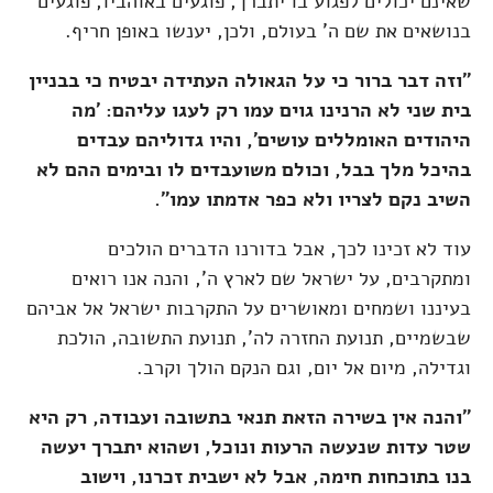
שאינם יכולים לפגוע בו יתברך, פוגעים באוהביו, פוגעים
בנושאים את שם ה' בעולם, ולכן, יענשו באופן חריף.
"וזה דבר ברור כי על הגאולה העתידה יבטיח כי בבניין
בית שני לא הרנינו גוים עמו רק לעגו עליהם: 'מה
היהודים האומללים עושים', והיו גדוליהם עבדים
בהיכל מלך בבל, וכולם משועבדים לו ובימים ההם לא
השיב נקם לצריו ולא כפר אדמתו עמו".
עוד לא זכינו לכך, אבל בדורנו הדברים הולכים
ומתקרבים, על ישראל שם לארץ ה', והנה אנו רואים
בעיננו ושמחים ומאושרים על התקרבות ישראל אל אביהם
שבשמיים, תנועת החזרה לה', תנועת התשובה, הולכת
וגדילה, מיום אל יום, וגם הנקם הולך וקרב.
"והנה אין בשירה הזאת תנאי בתשובה ועבודה, רק היא
שטר עדות שנעשה הרעות ונוכל, ושהוא יתברך יעשה
בנו בתוכחות חימה, אבל לא ישבית זכרנו, וישוב