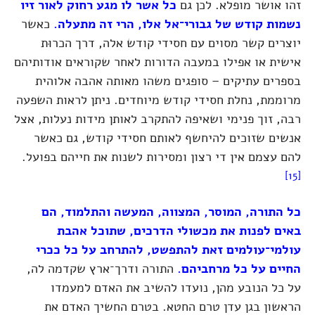
זהו אושר מופלא. לכן גם
כל אשר לו מגע רחוק לאור זיו
נשמות קודש של גבורי־אל אלו, הרי זה מתעלה.
כאשר
יוצרים קשר מסוים עם חסידי קודש אלה, דרך הכרוּת
אישית או אפילו במעבה הדורות לאחר שקוראים אודותיהם
בספרים עתיקים – סופגים משהו מאותה אהבה אלוהית
מרוממת, נחלת חסידי קודש מיוחדים. ניתן לראות השפעה
רבה, זוך פנימי ושאיפה להתקרב לאותן מידות נעלות, אצל
אנשים שזוכים להיחשף לאותם חסידי קודש, גם כאשר
להם עצמם אין די רצון ומסירות לשנות את חייהם בפועל.
[15]
כל התורה, המוסר, המצווה, המעשה והתלמוד, הם
באים לפנות את מכשולי הדרכים, שתוכל אהבת
עולמי־עולמים זאת להתפשט, להתרחב על כל ככרי
החיים על כל מרחביהם.
התורה ודרך־ארץ שקדמה לה,
על כל הנובע מהן, נועדו להשיב את האדם למעמדו
הראשון בגן עדן טרם החטא. בטרם החשיך האדם את