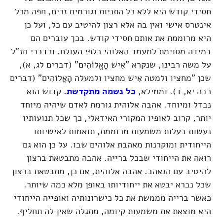
חסידי קודש היא ללא כל התניות וגורמים זרים, חפה מכל
אינטרס אישי ואין בה אלא רצון להיטיב עם כל, ועל כן
היא מרוממת את אותם חסידי קודש. בכך עוברים הם
במידה מסוימת למעמד האלוהי כלפי העולם. וכדברי חז"ל
על משה רבינו, שנקרא "אִישׁ הָאֱלוֹהִים"
(דברים לג, א)
,
שכן "מחציו ולמטה אִישׁ מחציו ולמעלה הָאֱלוֹהִים"
(דברים
רבה יא, ד)
. וממילא,
כל נשמה מתקדשת.
קדוש הוא
נבדל ומיוחד. אהבה אלוהית גורמת לאדם שיהיה מיוחד
יותר, קרוב לאופיו המקורי האידאלי, כך שכל תנועותיו
נעשות בעלות משמעות מרוממת, תואמות לאישיותו
הייחודית ומוקרנות מאהבת אלוהים שבו. על כן הוא גם
רואה את הייחודי שבכל ברייה. אהבה מתבטאת ברצון
להיטיב עם הנאהב. אהבה אלוהית, אם כן, מתבטאת ברצון
שכל נברא יבטא את ייחודיותו באופן מלא כמה שיותר.
כאשר ברייה מממשת את כל כישרונותיה ואופייה הייחודי
היא מוצאת את משמעות קיומה, מתגלה שאין לה תחליף.