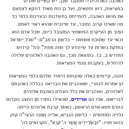
האהבה האלוהית?! מסתבר שכן. יש קשיים שונים
במציאות, רוע וחטאים, ועל כן נוח מאוד דווקא לצמצם
את מושג האהבה, להתייחס בחשדנות ובעוינות כלפי כל
מה שאינו קרוב ומוכר, עד שיוכיח שהוא ראוי לאמון.
הפוך מן העיקרון המשפטי המקובל כיום, שכל אדם הוא
זכאי עד שתוּכח אשמתו – כלשון הרמב"ם: "שכל ישראל
בחזקת כשרות עד שיוודע לך שזה פסול"
(הל' קידוש
החודש ב, ב)
. כתוצאה מכך, גם האהבה לאלוהים עלולה
להיחלש, בעקבות פגמי המציאות.
והנה, קיימים כאלה שהנחות היסוד שלהם כלפי המציאות
הן אחרות לגמרי, שאוהבים את הבריאה בכללה כאהבתם
לאלוהים, ואוהבים את כלל העולם כאהבת אלוהים
לבריאתו. אלו הם
שרידים,
שכאילו נותרו מן המצב הקדום
בטרם חטא אדם הראשון, כאשר קרבת אלוהים הייתה
גלויה ומוחשית – כלשון הנביא, אליה מפנה הרצי"ה קוק
בהערותיו: "וּבַשְּׂרִידִים אֲשֶׁר ה' קֹרֵא", הקרואים לה'