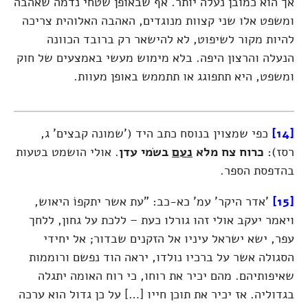
אך הוא כמובן נעלה יותר. אף שבאופן שטחי נדמה שאהבה
ומשפט אלו שני קצוות מנוגדים, האהבה האלוהית צריכה
להיות מקור לשיפוט, לא להישאר רק ברובד הכוונה
הנעלה והרצון היפה. בלא מימוש מעשי באמצעים של חוק
ומשפט, היא תתפוגג או תתממש באופן מעוות.
[14]
כפי שמצוין בנוסח כתב היד ('שמונה קבצים' ג,
רסז):
כרוח צח מלא
נעם
בשׂמי עדן
. אולי הושמט בטעות
בהדפסת הספר.
[15]
'אדר היקר' עמ' כא-כב: "עת אשר יתקפוֹ היאוש,
ויאמר יעקב אולי זהו גורלו כעת – ללכת על גחון, ללחך
עפר, ישא ישראל עיניו אל הזקנים שבדור; אל יחידי
הסגולה אשר על ברכיו נולדו, יראה הוד נפשם ורוממות
שאיפותיהם. מהם יכיר את רוחו, כי רוח האומה יתגלה
בגדוליה. אז יכיר את תוכן חייו […] על כן גדול הוא ערכה