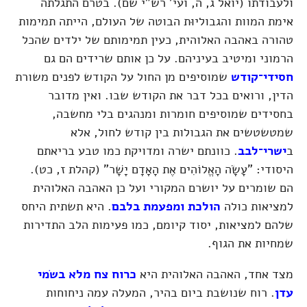
ולעבודתו
(יואל ג, ה, ועי' רש"י שם)
. בטרם התגלתה
אימת המוות והגבוליוּת הבוטה של העולם, הייתה תמימות
טהורה באהבה האלוהית, כעין תמימותם של ילדים שהכל
הרמוני ומיטיב בעיניהם. על כן אותם שרידים הם גם
חסידי־קודש
שמוסיפים מן החול על הקודש לפנים משורת
הדין, ורואים בכל דבר את הקודש שבו. ואין מדובר
בחסידים שמוסיפים חומרות ומנהגים בלי מחשבה,
שמטשטשים את הגבולות בין קודש לחול, אלא
ב
ישרי־לבב
. כוונתם ישרה ומדויקת כמו טבע בריאתם
היסודי: "עָשָׂה הָאֱלוֹהִים אֶת הָאָדָם יָשָׁר"
(קהלת ז, כט)
.
הם שומרים על יושרם המקורי ועל כן האהבה האלוהית
למציאות כולה
הולכת ומפעמת בלבם
. היא תשתית היחס
שלהם למציאות, יסוד קיומם, כמו פעימות הלב התדירות
שמחיות את הגוף.
מצד אחד, האהבה האלוהית היא
כרוח צח מלא בשׂמי
עדן
. רוח שנושבת ביום בהיר, המעלה עמה ניחוחות