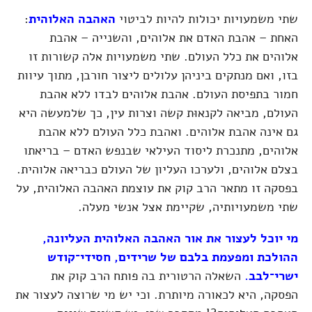
שתי משמעויות יכולות להיות לביטוי
האהבה האלוהית
:
האחת – אהבת האדם את אלוהים, והשנייה – אהבת
אלוהים את כלל העולם. שתי משמעויות אלה קשורות זו
בזו, ואם מנתקים ביניהן עלולים ליצור חורבן, מתוך עיוות
חמור בתפיסת העולם. אהבת אלוהים לבדו ללא אהבת
העולם, מביאה לקנאוּת קשה וצרות עין, כך שלמעשה היא
גם אינה אהבת אלוהים. ואהבת כלל העולם ללא אהבת
אלוהים, מתנכרת ליסוד העילאי שבנפש האדם – בריאתו
בצלם אלוהים, ולערכו העליון של העולם כבריאה אלוהית.
בפסקה זו מתאר הרב קוק את עוצמת האהבה האלוהית, על
שתי משמעויותיה, שקיימת אצל אנשי מעלה.
מי יוכל לעצור את אור האהבה האלוהית העליונה,
ההולכת ומפעמת בלבם של שרידים, חסידי־קודש
ישרי־לבב.
השאלה הרטורית בה פותח הרב קוק את
הפסקה, היא לכאורה מיותרת. וכי יש מי שרוצה לעצור את