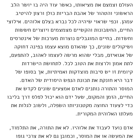
העולם וצמצם את מציאותו, כאשר עוד היה בו יושר הלב
הראשוני והטהור של אהבת הבריות כולן ורצון להיטיב
עמהן. וכפי שראוי שיהיה לכל נברא בצלם אלוהים. אילוצי
החיים, החשבונות והקשיים מצמצמים ויוצרים חששות
וחשדות. בחיים המוגבלים נוצרות מערכות של אינטרסים
ושיקולים שונים, כך שהאדם מוצא עצמו בפינה דחוקה
של אגואיזם, מבלי שהוא מרשה לעצמו לאהוב, להתפעם,
לתת אמון ולרצות את הטוב לכל. לתחושת הישרדות
קיומית זו יש סיבות מוצדקות ואמיתיות, אך בסופו של
דבר היא חונקת את תכונת הנפש היסודית של האדם.
המוסר והתורה נותנים לאדם אמצעים שונים לקדש את
החיים, הזמן והמקום, שעל ידם הוא יכול לפלס דרך בליבו
כדי לצעוד החוצה מקטנוניותו השפלה, ולשוב לגלות את
מעלתו האלוהית המקורית.
אדם נועד לעבוד את אלוהיו. לא את התורה, את התלמוד,
את המעשה או את המוסר, וכמובן גם לא את צרכי גופו