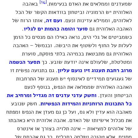
[14]
שמעדנים וממלאים את האדם בנעימוּת.
באהבה
האלוהית יש הרמוניה וביטחון בוודאות הקשר של הכל
לאלוהים, וממילא עדינות ונעם.
ועם זה
, אותו הרוח של
האהבה האלוהית גם
סוער והומה כהמות ים לגליו
.
כשמביטים אל גלי הים, נראה כאילו הם מנסים כל הזמן
לעלות על החוף ולשטוף את היבשה. ובנמשל – האהבה
האלוהית גם מתבטאת בכמיהה בלתי פוסקת, סוערת
ומטלטלת, שלעולם אינה יודעת שובע. כך
תסער הנשמה
מרוב רחבת תענוג זיו נועם עליון
. גם בתנועה נפשית זו
של געגועים תמידיים לאינסוף יש תענוג של התרחבות
האהבה האלוהית שממלאה את הנפש, בנוסף לנעם
הביטחון והעדן.
וחשק עדני עדנים זה מגדיל ומרחיב את
כל התכונות הרוחניות והמידות הנפשיות
. חשק שנובע
מאהבה הוא עדין ולא גס, ועל כן גם מעדן את הנפש ומפתח
את מכלול אישיותו של האדם. אהבה אלוהית היא כאהבתו
של אלוהים למציאות – אינה תלויה בצורך או אינטרס
מסוים, אלא טהורה ושלמה בתכלית. כך גם אהבתם של