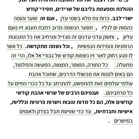
ההולכת ומפעמת בליבם של שרידים, חסידי־קודש
ישרי־לבב.
כרוח צח מלא בשׂמי עדן
, ועם זה
סוער והומה
כהמות ים לגליו
,
תסער הנשמה מרוב רחבת תענוג זיו נועם
עליון
,
וחשק עדני עדנים זה מגדיל ומרחיב את כל התכונות
הרוחניות והמידות הנפשיות
, וכל נשמה מתקדשת.
כל אשר
לו מגע רחוק לאור זיו נשמות קודש של גבורי־אל אלו, הרי זה
מתעלה.
כל התורה, המוסר, המצווה, המעשה והתלמוד,
הם באים לפנות את מכשולי הדרכים, שתוכל אהבת
עולמי־עולמים זאת להתפשט, להתרחב על כל ככרי החיים על
כל מרחביהם.
וענפיהם הרבים של שרשי אהבת קודשי
קודשים אלה, הם כל מדות טובות וישרות פרטיות וכלליות,
אישיות וחברתיות,
עד כדי שפיטת תבל בצדק ולאומים
במישרים
.