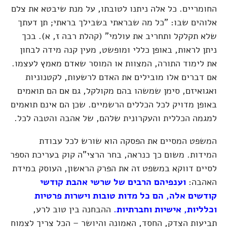
החומריים. כל אלה ניתנו לטובתו, על מנת שיבטא את צלם
אלוהים שבו: "כל מה שבראתי בשבילך בראתי; תן דעתך
שלא תקלקל ותחריב את עולמי"
(קהלת רבה ז, א)
. בכך
ניתן לראות, באופן כללי ומופשט, מעין קנה מידה לבחון
את לימוד התורה, המצוות או המוסר שאדם מאמץ לעצמו.
אם דברים אלו מובילים את האדם לרשעות, לקטנוניות
ואגואיזם, סימן שמשהו בהם מקולקל, גם אם הם תואמים
באופן מדויק לכל הכללים הרשמיים. שכן הם אינם תואמים
למגמה הכללית והעקרונית שלהם, של אהבה והטבה לכל.
המשפט המסיים את הפסקה הוא שורש לכל עבודת
המידות. משום כך כנראה, בחר הרצי"ה קוק בעריכת הספר
לסיים דווקא במשפט זה את הפרק הראשון, העוסק במידת
האהבה:
וענפיהם הרבים של שרשי אהבת קודשי
קודשים אלה, הם כל מדות טובות וישרות פרטיות
וכלליות, אישיות וחברתיות.
ההבחנה בין טוב לרע,
תביעות הצדק, החסד, האמונה והיושר – הכל צריך לצמוח