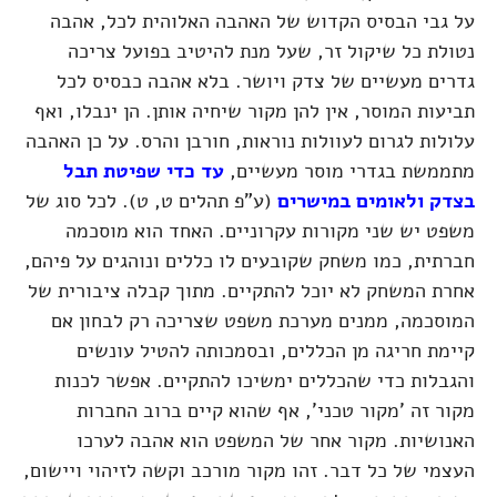
על גבי הבסיס הקדוש של האהבה האלוהית לכל, אהבה
נטולת כל שיקול זר, שעל מנת להיטיב בפועל צריכה
גדרים מעשיים של צדק ויושר. בלא אהבה כבסיס לכל
תביעות המוסר, אין להן מקור שיחיה אותן. הן ינבלו, ואף
עלולות לגרום לעוולות נוראות, חורבן והרס. על כן האהבה
מתממשת בגדרי מוסר מעשיים,
עד כדי שפיטת תבל
בצדק ולאומים במישרים
(ע"פ תהלים ט, ט)
. לכל סוג של
משפט יש שני מקורות עקרוניים. האחד הוא מוסכמה
חברתית, כמו משחק שקובעים לו כללים ונוהגים על פיהם,
אחרת המשחק לא יוכל להתקיים. מתוך קבלה ציבורית של
המוסכמה, ממנים מערכת משפט שצריכה רק לבחון אם
קיימת חריגה מן הכללים, ובסמכותה להטיל עונשים
והגבלות כדי שהכללים ימשיכו להתקיים. אפשר לכנות
מקור זה 'מקור טכני', אף שהוא קיים ברוב החברות
האנושיות. מקור אחר של המשפט הוא אהבה לערכו
העצמי של כל דבר. זהו מקור מורכב וקשה לזיהוי ויישום,