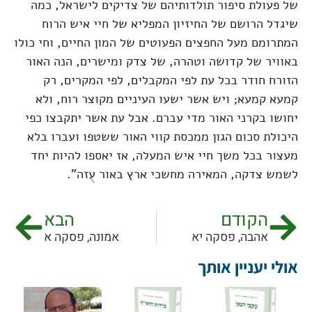
של פעולת סיפור תולדותיהם של צדיקים לישראל, כמה
שיגדל הרושם של החיזיון המפליא של חיי איש הרוח
המתרומם מעל החפצים הפעוטים של המון החיים, וחי כולו
באוויר של קדושה וטהרה, של צדק ומישרים, הנה האור
הזורח חודר בכל עת לפי המקבלים, לפי המקרים, רק
קמעא קמעא; ויש אשר ישעו העיניים מקוצר רוח, ולא
יחושו בקרני האור מדי עברם. אבל עת אשר יתקבצו כפי
היכולת סכום הגון ממכסת קווי האור ששטפו ועברו בלא
מעצור בכל משך חיי איש המעלה, אז יאספו להיות יחד
לשמש צדקה, המאירה מחשכי ארץ באור עֻזה".
הקודם
הבא
אהבה, פסקה יא
אמונה, פסקה א
אולי יעניין אותך