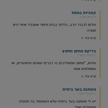
קטניות בפסח
א׳ בניסן תשפ״ו
שלום לכבוד הרב, גדלתי בבית תימני אשכנזי אימי היא
תמניה
קרא עוד »
בדיקת מחסן מחמץ
כ״ט באדר תשפ״ו
שלום, "מחסן שמשליכים בו דברים שאינם שימושיים, או
שממלאים אותו
קרא עוד »
מטחנת בשר ביתית
כ״ט באדר תשפ״ו
יש לי מטחנת בשר ביתית שלא השמשתי בה למעלה
משנתיים,ואיני