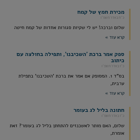
מכירת חמץ של קמח
כ״ח באדר תשפ״ו
שלום וברכה! יש לי שקיות סגורות אחדות של קמח חיטה
קרא עוד »
ספק אמר ברכת 'השכיבנו', ותפילה בחולצה עם
כיתוב
כ״ז באדר תשפ״ו
בס"ד 1. המסופק אם אמר את ברכת 'השכיבנו' בתפילת
ערבית,
קרא עוד »
חתונה בליל לג בעומר
כ״ז באדר תשפ״ו
שלום, האם מותר לאשכנזים להתחתן בליל לג בעומר? זאת
אומרת,