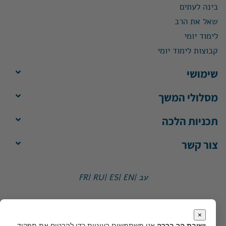
בינה לעתים
שאל את הרב
לימוד יומי
קבוצות לימוד יומי
שימושי
מסלולי המשך
תכניות הלכה
צור קשר
עב |
EN |
ES |
RU |
FR
ישיבת הר ברכה, ת"ד 1, הר ברכה מיקוד 4483500
משרד:
ימים א'-ה', 8:30-13:30
×
מייל:
office@yhb.org.il
ישיבת הר ברכה
אנו משתמשים בעוגיות כדי להבטיח את תפקוד