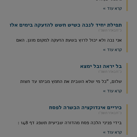
קרא עוד »
תפילת יחיד לנכה כשיש חשש להזעקה בימים אלו
כ״ח באדר תשפ״ו
אני נכה ולא יכול לרוץ בשעת הזעקה למקום מוגן. האם
קרא עוד »
בל יראה ובל ימצא
כ״ח באדר תשפ״ו
שלום, "כל מי שלא השבית את החמץ מביתו עד חצות
קרא עוד »
כיריים אינדוקציה הכשרה לפסח
כ״ח באדר תשפ״ו
בידי פניני הלכה פסח מהדורה שביעית תשפג דף 148 :
קרא עוד »