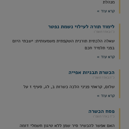
מנהלת
קרא עוד »
לימוד תורה לעילוי נשמת נפטר
כ״ו באדר תשפ״ו
שאלה הלכתית תורנית השקפתית משמעותית: ישבתי היום
בפני תלמיד חכם
קרא עוד »
הכשרת תבניות אפייה
כ״ה באדר תשפ״ו
שלום, קראתי פניני הלכה כשרות ב, לג, סעיף ז על
קרא עוד »
פסח הכשרה
כ״ד באדר תשפ״ו
האם אפשר להכשיר סיר שמן ללא טיגון חשמלי דומה