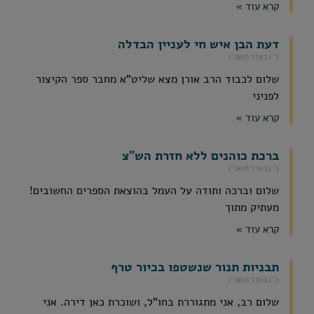
קרא עוד »
דעת הבן איש חי לעניין הבדלה
כ״ו באדר תשפ״ו
שלום לכבוד הרב אורן מצא שליט"א מחבר ספר הקיצור
לפניני
קרא עוד »
ברכת כוהנים ללא חזרת הש"צ
כ״ו באדר תשפ״ו
שלום וברכה ותודה על העמל בהוצאת הספרים החשובים!
מעתיק מתוך
קרא עוד »
תבניות תנור שנשטפו בכיור טרף
כ״ו באדר תשפ״ו
שלום רב, אני מתגוררת בחו"ל, ושוכרת כאן דירה. אני