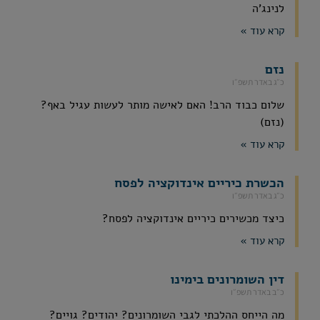
לנינג'ה
קרא עוד »
נזם
כ״ג באדר תשפ״ו
שלום כבוד הרב! האם לאישה מותר לעשות עגיל באף?
(נזם)
קרא עוד »
הכשרת כיריים אינדוקציה לפסח
כ״ג באדר תשפ״ו
כיצד מכשירים כיריים אינדוקציה לפסח?
קרא עוד »
דין השומרונים בימינו
כ״ב באדר תשפ״ו
מה הייחס ההלכתי לגבי השומרונים? יהודים? גויים?