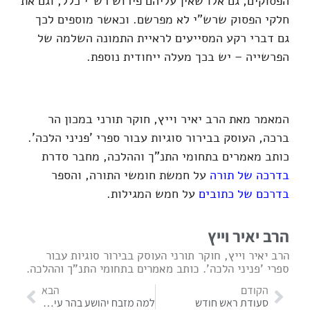
הפסוקים, גם אלו שאין עליהם פירוש רש"י כלל, וגם את
חלקי הפסוק שרש"י לא מפרשם. וכאשר מוספים לכך
גם דברי רקע המסייעים לראיית התמונה השלמה של
הפרשייה – יש בכך מעלה ייחודית נוספת.
המאמר מאת הרב יאיר וייץ, חוקר תורני במכון הר
ברכה, העוסק בבירור סוגיות עבור ספרי 'פניני הלכה'.
כותב מאמרים בתחומי התנ"ך וההלכה, מחבר סדרת
בדרכה של תורה
על חמשת חומשי התורה, והספר
בדרכם של כתובים
על חמש המגילות.
הרב יאיר וייץ
הרב יאיר וייץ, חוקר תורני העוסק בבירור סוגיות עבור
ספרי 'פניני הלכה'. כותב מאמרים בתחומי התנ"ך וההלכה.
הקודם
הבא
סעודת ראש חודש
למה מזבח יהושע בהר עיבל כל כך חשוב לנו?