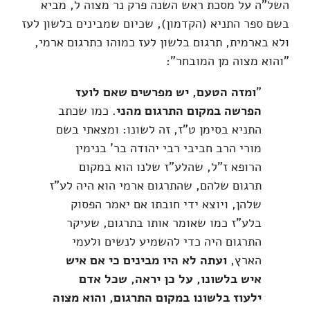
השל"ה על מסכת ראש השנה פרק נר מצוה ל, מביא
בשם ספר התניא (הקדמון), שכיום שמבינים בלשון לעז
ולא בארמית, תרגום בלשון לעז כמוהו כתרגום ארמי,
"והוא מצוה מן המובחר":
"
ומזה הטעם, יש מפרשים שאם לועז
הפרשה במקום התרגום מהני
. כמו שכתב
התניא בסימן ט"ז, זה לשונו: ומצאתי בשם
מורי הרב חביבי רבי יהודה בר' בנימין
הרופא ז"ל, שהלע"ז שלנו הוא במקום
תרגום שלהם, שהתרגום ארמי הוא היה לע"ז
שלהן, ויוצא ידי חובתו אם יאמר הפסוק
בלע"ז כמו שאומר אותו בתרגום, שעיקר
התרגום היה כדי להשמיע לנשים ולעמי
הארץ,
ועתה לא היו מבינים כי אם איש
איש בלשונו, על כן יראה, שכל אדם
ילעוז בלשונו במקום התרגום, והוא מצוה