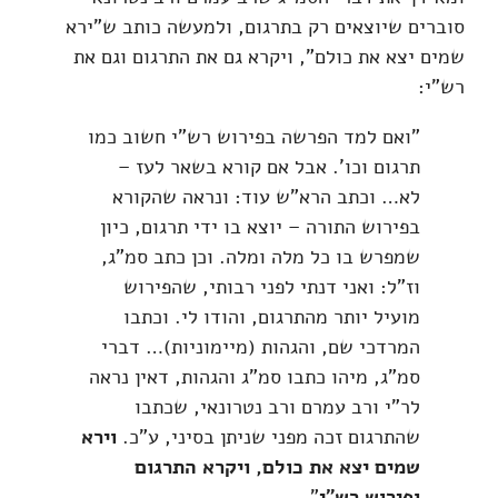
סוברים שיוצאים רק בתרגום, ולמעשה כותב ש"ירא
שמים יצא את כולם", ויקרא גם את התרגום וגם את
רש"י:
"ואם למד הפרשה בפירוש רש"י חשוב כמו
תרגום וכו'. אבל אם קורא בשאר לעז –
לא… וכתב הרא"ש עוד: ונראה שהקורא
בפירוש התורה – יוצא בו ידי תרגום, כיון
שמפרש בו כל מלה ומלה. וכן כתב סמ"ג,
וז"ל: ואני דנתי לפני רבותי, שהפירוש
מועיל יותר מהתרגום, והודו לי. וכתבו
המרדכי שם, והגהות (מיימוניות)… דברי
סמ"ג, מיהו כתבו סמ"ג והגהות, דאין נראה
לר"י ורב עמרם ורב נטרונאי, שכתבו
שהתרגום זכה מפני שניתן בסיני, ע"כ.
וירא
שמים יצא את כולם, ויקרא התרגום
ופירוש רש"י
".