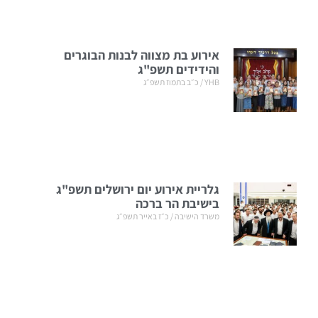
אירוע בת מצווה לבנות הבוגרים
והידידים תשפ"ג
YHB
כ״ב בתמוז תשפ״ג
גלריית אירוע יום ירושלים תשפ"ג
בישיבת הר ברכה
משרד הישיבה
כ״ז באייר תשפ״ג