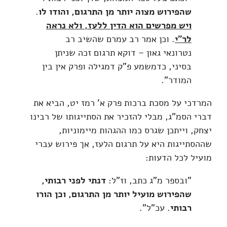
שהפירוש מצוה יותר מן התרגום, והודו לו
.
ויש מפרשים הוא הדין ללעז, ולא נראה
לר"י
. וכן אמר רב עמרם שהשיב רב
נטרונאי גאון – דוקא תרגום זכה שניתן
בסיני, כדמשמע פ"ק דמגילה ופרק אין בין
המודר".
המרדכי על מסכת ברכות פרק א' רמז יט, הביא את
דברי הסמ"ג, מבלי להזכיר את הסתייגותו של רבינו
יצחק, וייתכן שגרס כמו ההגהות מיימוניות,
שההסתייגות היא על תרגום הלעז, אך פירוש עברי
מועיל לכל הדעות:
"ובספר מ"ג כתב, וז"ל:
דנתי לפני רבותי,
שהפירוש מועיל יותר מן התרגום, וכן הורו
רבותי
. עכ"ל".