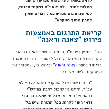
קראה בשאר לעז שהוא מפרש רק את
המלות לחוד – לא יצא י"ח במקום תרגום,
לפי שהתרגום מפרש כמה דברים שאין
להבין מתוך המקרא
".
קריאת התרגום באמצעות
פירוש "צאנה וראנה"
הט"ז בסימן רפה ס"ק ב, מחדש שמי שאינו בר הכי
להבין את פירוש רש"י, יכול לצאת ידי חובת התרגום
בלימוד בספר "
צאנה וראנה
" וכיוצא בו, שמסביר את
הפסוקים בלשון אשכנז:
"וכתב בטור: אבל אם קרא בשאר לעז – לא,
עכ"ל. והיינו מי שיכול להבין בפירש"י
כראוי פי' המקרא,
אבל מי שאינו בר הכי –
ודאי ראוי לקרות בפי' התורה שיש בל'
אשכנז בזמנינו, כגון ספר צאנה וראנה