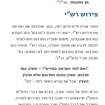
מן המובחר
, עכ"ל".
פירוש רש"י
הטור אורח חיים סימן רפה, כתב שהלומד את הפרשה
עם פירוש רש"י, יוצא ידי חובת ה'תרגום' כמו הקורא
בתרגום אונקלוס, משום שעניין התרגום הוא לעזור
ללומד להבין את פסוקי התורה, ובזה רש"י מועיל כמו
התרגום. אולם בתרגום לשפת לעז לא יוצאים, כפי
שכתב אביו הרא"ש, כנ"ל:
"
ואם למד הפרשה בפירש"י – חשיב כמו
תרגום, שאין כוונת התרגום אלא שיבין
הענין
. אבל אם קורא בשאר לעז – לא".
הבית יוסף על הטור שם ב, מביא את דברי הרא"ש
והסמ"ג שיוצאים ידי חובה בלימוד הפירוש לתורה,
ומאידך את דברי הסמ"ג שרב עמרם ורב נטרונאי