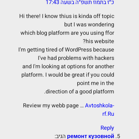
כ״ז בתמוז תשפ״ה בשעה 17:43
Hi there! I know thius is kinda off topic
but I was wondering
which blog platform are you using ffor
his website?
I'm getting tired of WordPress because
I've had problems with hackers
and I'm looking at options for another
platform. I would be great if you could
point me in the
direction of a good platform.
Review my webb page …
Avtoshkola-
rf.Ru
Reply
ремонт кузовной
הגיב: