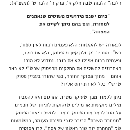
הלכה" הלכות שבת חלק א', פרק ה' הלכה ט' (תשפ"א):
"
כיום ישנם פירושים פשוטים שנאמנים
למסורת, וגם בהם ניתן לקיים את
המצווה
".
לכאורה יש להקשות: הלא פעמים רבות לאין ספור,
רש"י מסביר רק חלק קטן מהפסוק, ולא את כולו,
ופעמים רבות אפילו לא את רובו. ומדוע לא הורו
האחרונים להשלים את החלקים מהפסוק שרש"י לא באר
אותם – מתוך פסוקי התורה, כפי שהורו בעניין פסוק
שרש"י כלל לא התייחס אליו?
ניתן ללמוד מכך שעיקר מטרת התרגום היא להסביר
מילים מוקשות או מילים שזקוקות לתיווך של חכמים
על מנת לבאר את הפסוק כראוי. למשל ביאור הפסוק
"ממחרת השבת" הנזכר לגבי ספירת העומר, במשמעות
של "ממחרת יום טוב ראשון של פסח". לכן פסוקים