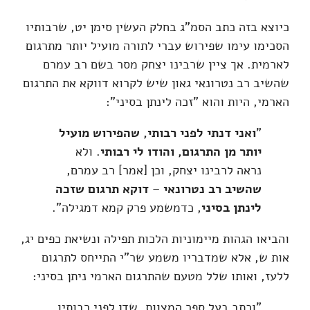
כיוצא בזה כתב הסמ"ג בחלק העשין סימן יט, שרבותיו
הסכימו עימו שפירוש עברי לתורה מועיל יותר מתרגום
לארמית. אך ציין שרבינו יצחק מסר בשם רב עמרם
שהשיב רב נטרונאי גאון שיש לקרוא דווקא את התרגום
הארמי, היות והוא "זכה לינתן בסיני":
"
ואני דנתי לפני רבותי, שהפירוש מועיל
יותר מן התרגום, והודו לי רבותי
. ולא
נראה לרבינו יצחק, וכן [אמר] רב עמרם,
שהשיב רב נטרונאי
–
דוקא תרגום שזכה
לינתן בסיני
, כדמשמע פרק קמא דמגילה".
והביאו הגהות מיימוניות הלכות תפילה ונשיאת כפים יג,
אות ש, אלא שמדבריו משמע שר"י התייחס לתרגום
ללעז, ואותו שלל מטעם שהתרגום הארמי ניתן בסיני:
"וכתב בעל ספר המצוות, שדן לפני רבותיו