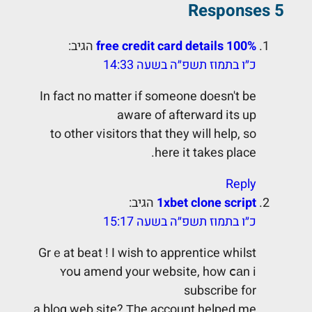
5 Responses
100% free credit card details
הגיב:
כ״ו בתמוז תשפ״ה בשעה 14:33
In fact no matter if someone doesn't be
aware of afterward its up
to other visitors that they will help, so
here it takes place.
Reply
1xbet clone script
הגיב:
כ״ו בתמוז תשפ״ה בשעה 15:17
Grｅat beat ! I wіsh to apprentice whilst
ʏoս amend your website, how ⅽаn i
subscribe f᧐r
a blog web site? Τһe account helped me