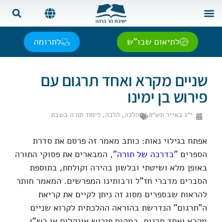
צור קשר
בית המדרש
שאל את הרב
אנגלית | English
ספרדית | Español
רוסית | Русский
צרפתית | Français
לתיאום שבו"ש
לתרומה
שניים מקרא ואחד תרגום עם
פירוש בן ימינו
י״ג באייר תש״פ
הלכה
,
הלכה
,
לימוד תורה בשבת
אפתח בגילוי נאות: כותב מאמר זה פרסם את סדרת
הספרים "
בדרכה של תורה
", המבארים את פסוקי התורה
באופן מלא ושיטתי ובלשון בהירה וקולחת, בתוספת
הסברים מדברי חז"ל ורבותינו המפרשים. המאמר חותר
להראות שבספרים מסוג זה ניתן לקיים את קריאת
ה"תרגום" הנדרשת בהוראה ההלכתית לקרוא שניים
מקרא ואחד תרגום, במקום פירוש אונקלוס או רש"י.