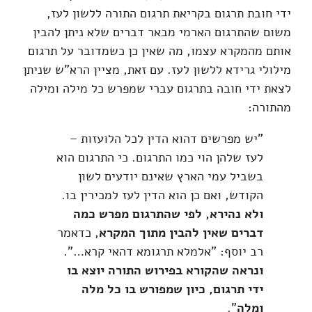
ידי חובת תרגום בקריאת תרגום התורה ללשון לעז,
משום שהתרגום הארמי מבאר דברים שלא ניתן להבין
אותם מהמקרא עצמו, מה שאין כן כשמדובר על תרגום
מילולי גרידא ללשון לעז. עם זאת, מציין הרא"ש שניתן
לצאת ידי חובה בתרגום עברי שמפרש כל מילה ומילה
מהתורה:
"יש מפרשים דהוא הדין לכל הלועזות –
לעז שלהן הוי כמו התרגום. כי התרגום הוא
בשביל עמי הארץ שאינם יודעים לשון
הקודש, ואם כן הוא הדין לעז למכירין בו.
ולא נהירא, לפי שהתרגום מפרש כמה
דברים שאין להבין מתוך המקרא
, כדאמר
רב יוסף: "אלמלא תרגומא דהאי קרא…".
ונראה שהקורא בפירוש התורה יוצא בו
ידי תרגום, כיון שמפורש בו כל מלה
ומלה
".