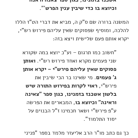
וכיוצא בו כדי שיבין ענין הפרש
'".
המשנה ברורה שם ס"ק ה, מביא את דברי הט"ז הללו
להלכה, ומוסיף שפסוקים שאין עליהם פירוש רש"י,
יקרא אותם פעם שלישית ויצא בזה:
"חשוב כמו תרגום – וע"כ יוצא במה שקורא
שני פעמים מקרא ואחד פירוש רש"י.
ואותן
פסוקים שאין עליהם פירש"י – יקרא אותן
ג' פעמים
. מי שאינו בר הכי שיבין את
פירש"י,
ראוי לקרות בפירוש התורה שיש
בלשון אשכנז בזמנינו, כגון ספר "צאינה
וראינה" וכיוצא בו
, המבארים את הפרשה
ע"פ פירש"י ושאר חכמינו ז"ל הבנוים על
יסוד התלמוד".
כך גם כתב מו"ר הרב אליעזר מלמד בספר "פניני