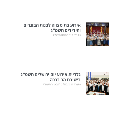
אירוע בת מצווה לבנות הבוגרים
והידידים תשפ"ג
YHB
כ״ב בתמוז תשפ״ג
גלריית אירוע יום ירושלים תשפ"ג
בישיבת הר ברכה
משרד הישיבה
כ״ז באייר תשפ״ג