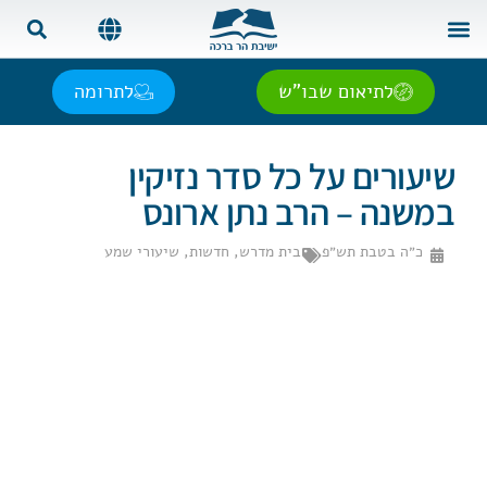
צור קשר
בית המדרש
שאל את הרב
אנגלית | English
ספרדית | Español
רוסית | Русский
צרפתית | Français
לתיאום שבו"ש
לתרומה
שיעורים על כל סדר נזיקין
במשנה – הרב נתן ארונס
כ״ה בטבת תש״פ
בית מדרש
,
חדשות
,
שיעורי שמע