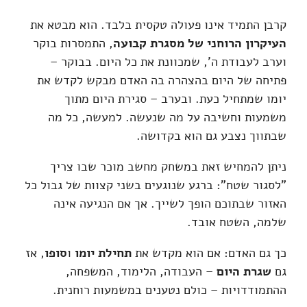
קרבן התמיד אינו פעולה טקסית בלבד. הוא מבטא את
העיקרון הרוחני של מסגרת קבועה
, התמסרות בוקר
וערב לעבודת ה', שמכוונת את כל היום. בבוקר –
פתיחה של היום בהצהרה בה האדם מבקש לקדש את
יומו שמתחיל כעת. ובערב – סגירת היום מתוך
משמעות וחשיבה על מה שנעשה. למעשה, כל מה
שבתווך נצבע גם הוא בקדושה.
ניתן להמחיש זאת במשחק מחשב מוכר שבו צריך
"לסגור שטח": ברגע שנוגעים בשני קצוות של גבול כל
האזור שבתוכם הופך לשייך. אך אם הנגיעה אינה
שלמה, השטח אובד.
כך גם האדם: אם הוא מקדש את
תחילת יומו
ו
סופו
, אז
גם
שגרת היום
– העבודה, הלימוד, המשפחה,
ההתמודדויות – כולם נטענים במשמעות רוחנית.