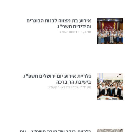
אירוע בת מצווה לבנות הבוגרים
והידידים תשפ"ג
YHB
כ״ב בתמוז תשפ״ג
גלריית אירוע יום ירושלים תשפ"ג
בישיבת הר ברכה
משרד הישיבה
כ״ז באייר תשפ״ג
גלריית בוקר של תורה תשפ"ג – יום