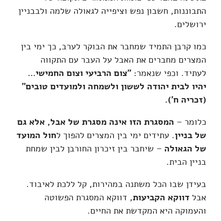
התבוננות, חשבון נפש וציפייה לגאולה שלמה ולבבניין
ירושלים.
כמו קרבן התמיד שמחבר את הבוקר לערב, כך ימי בין
המצרים מחברים את האבל על העבר עם התקווה
לעתיד. וכפי שנאמר:
"
צום הרביעי וצום החמישי…
יהיו לבית יהודה לששון ולשמחה ולמועדים טובים"
(זכריה ח')
.
כלומר –
המסגרת הזו אינה מסגרת של אבל, אלא גם
של בניין
. עתידים ימי בין המצרים להפוך ל
חול המועד
של הגאולה
– שיחבר בין זיכרון החורבן לבין שמחת
בניין הבית.
בעידן שבו הכל משתנה במהירות, קל ללכת לאיבוד.
אבל
דווקא הקביעות
, דווקא המסגרת הפשוטה
והעמוקה היא המקדשת את החיים.