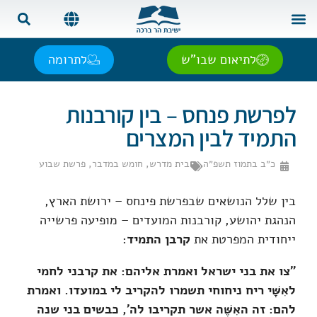
צור קשר
בית המדרש
שאל את הרב
אנגלית | English
ספרדית | Español
רוסית | Русский
צרפתית | Français
לתיאום שבו"ש
לתרומה
לפרשת פנחס – בין קורבנות
התמיד לבין המצרים
כ״ב בתמוז תשפ״ה
בית מדרש
,
חומש במדבר
,
פרשת שבוע
בין שלל הנושאים שבפרשת פינחס – ירושת הארץ,
הנהגת יהושע, קורבנות המועדים – מופיעה פרשייה
ייחודית המפרטת את
קרבן התמיד
:
"
צו את בני ישראל ואמרת אליהם: את קרבני לחמי
לאִשָּׁי ריח ניחוחי תשמרו להקריב לי במועדו. ואמרת
להם: זה האִשֶּׁה אשר תקריבו לה', כבשים בני שנה