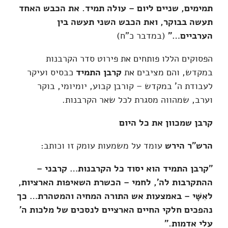
תמימים, שניים ליום – עולה תמיד. את הכבש האחד
תעשה בבוקר, ואת הכבש השני תעשה בין
הערביים
…"
(במדבר כ"ח)
הפסוקים הללו פותחים את פירוט סדר הקרבנות
במקדש, והם מציבים את
קרבן התמיד
כבסיס ועיקר
לעבודת ה' במקדש – קורבן קבוע, יומיומי, בוקר
וערב, שמהווה מסגרת לכל שאר הקרבנות.
קרבן שמכוון את כל היום
הרש"ר הירש
עומד על משמעות עומק זו וכותב:
"
קרבן התמיד הוא יסוד כל הקרבנות… קרבני –
ההתקרבות לה', לחמי – הכשרת השאיפות הארציות,
לאִשָּׁי – באמצעות אש התורה המחיה והמטהרת… כך
נהפכים חלקי החיים הארציים לנסכים של מלכות ה'
עלי אדמות
."