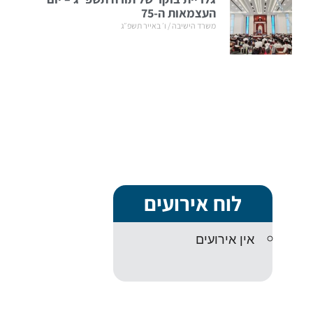
העצמאות ה-75
משרד הישיבה
ו׳ באייר תשפ״ג
לוח אירועים
אין אירועים