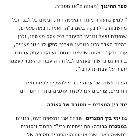
ספר החינוך
(מצווה ת"א) מסביר:
"
למען נתעורר מתוך המעשה הזה, ונשום כל לבנו וכל
מחשבותינו לדבקה בשם ב"ה, ואמרנו כמה פעמים,
שהאדם נפעל וטבעו מתעורר לפי עסק מעשהו, ולכן
בהיות האדם נכון בטבעו שצריך לתקן לו מזון פעמים,
ערב ובקר, נצטוה שישים מגמתו ועסקו בעסק עבודת
בוראו גם כן שתי פעמים לבל תהיה עבודת העבד לעצמו
יתרה על עבודתו לרבו
".
המסר פשוט אך עמוק: בכדי להצליח לחיות חיים
רוחניים, צריכים אנו לשזור עוגנים בתוך היום-יום.
ימי בין המצרים – מסגרת של גאולה
גם
ימי בין המצרים
, שבהם אנו נמצאים כעת, בנויים
במסגרת ברורה
: הם נפתחים ב־י"ז בתמוז ונסגרים
בתשעה באב. שני צומות הממסגרים תקופה של