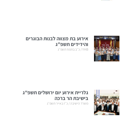
אירוע בת מצווה לבנות הבוגרים
והידידים תשפ"ג
YHB
כ״ב בתמוז תשפ״ג
גלריית אירוע יום ירושלים תשפ"ג
בישיבת הר ברכה
משרד הישיבה
כ״ז באייר תשפ״ג