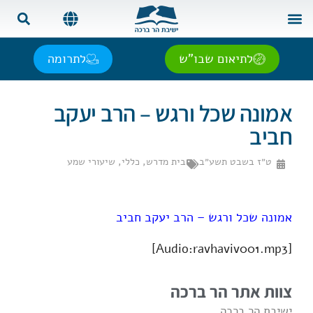
צור קשר
בית המדרש
שאל את הרב
אנגלית | English
ספרדית | Español
רוסית | Русский
צרפתית | Français
לתיאום שבו"ש
לתרומה
אמונה שכל ורגש – הרב יעקב
חביב
ט״ז בשבט תשע״ב
בית מדרש
,
כללי
,
שיעורי שמע
אמונה שכל ורגש – הרב יעקב חביב
[Audio:ravhaviv001.mp3]
צוות אתר הר ברכה
ישיבת הר ברכה