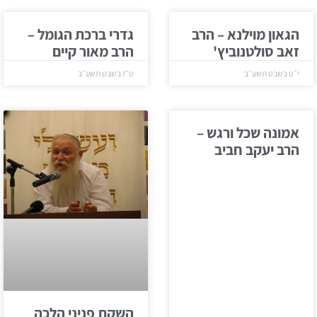
הגאון מוילנא – הרב
גדרי ברכת הגומל –
זאב סולטנוביץ'
הרב מאור קיים
י״ט בשבט תשע״ב
ט״ז בשבט תשע״ב
אמונה שכל ורגש –
הרב יעקב חביב
השקת פניני הלכה