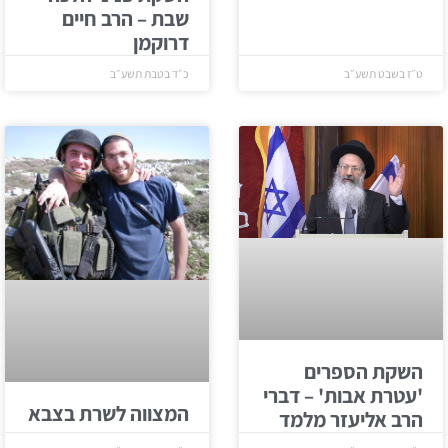
שבת – הרב חיים
דרוקמן
ט״ז בשבט תשע״ב
כ״ד בטבת תשע״ב
השקת הספרים
'עטרת אבות' – דברי
המצווה לשרת בצבא
הרב אליעזר מלמד