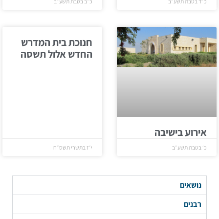
כ״ד בטבת תשע״ב
כ״ב בטבת תשע״ב
חנוכת בית המדרש
החדש אלול תשסה
אירוע בישיבה
כ׳ בטבת תשע״ב
י״ז בתשרי תשס״ח
נושאים
רבנים