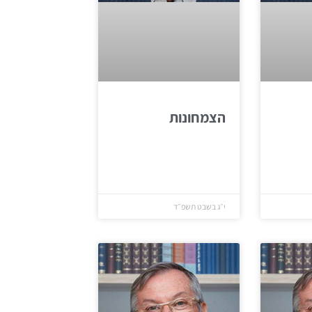
הצמחונות
י״ג בשבט תשפ״ד