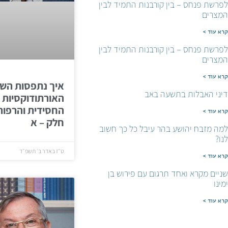
לפרשת פנחס – בין קורבנות התמיד לבין
המצרים
קרא עוד >
לפרשת פנחס – בין קורבנות התמיד לבין
המצרים
קרא עוד >
איך נתפסות השי
דיני האבלות בתשעה באב
האורתודוקסיות
החסידית והרפור
קרא עוד >
חלק – א
למה מזבח יהושע בהר עיבל כל כך חשוב
לנו?
ט״ז באדר ב׳ תשפ״ד
קרא עוד >
שניים מקרא ואחד תרגום עם פירוש בן
ימינו
קרא עוד >