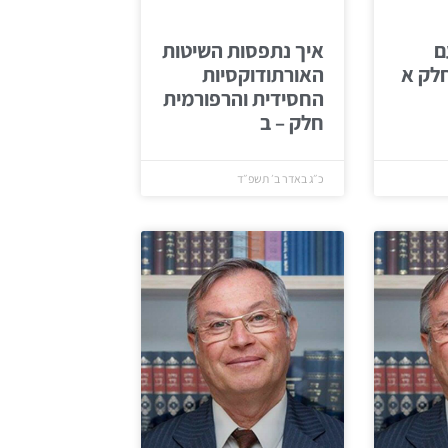
ם
איך נתפסות השיטות
לק א
האורתודוקסיות
החסידית והרפורמית
חלק – ב
כ״ג באדר ב׳ תשפ״ד