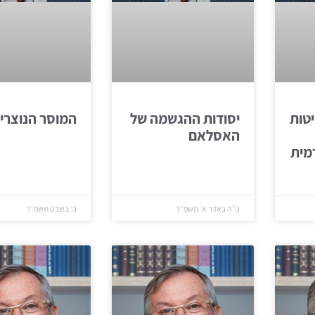
טות
יסודות ההגשמה של
המוסר הנוצרי
האסלאם
מית
כ״ה באדר א׳ תשפ״ד
כ׳ בשבט תשפ״ד