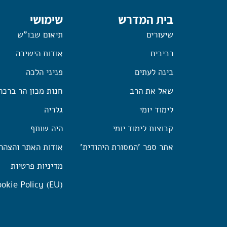
בית המדרש
שימושי
שיעורים
תיאום שבו"ש
רביבים
אודות הישיבה
בינה לעתים
פניני הלכה
שאל את הרב
חנות מכון הר ברכה
לימוד יומי
גלריה
קבוצות לימוד יומי
היה שותף
אתר ספר 'המסורת היהודית'
אודות האתר והצהר
מדיניות פרטיות
okie Policy (EU)