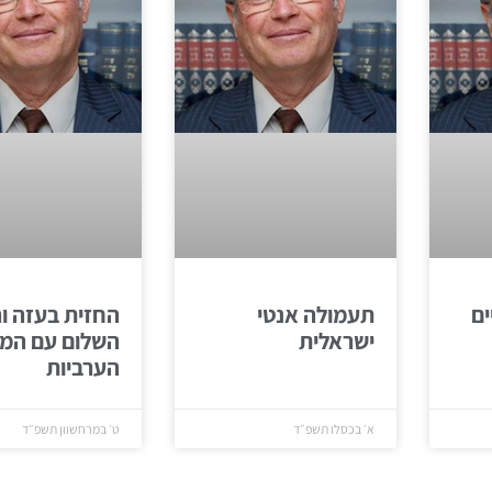
ים
תעמולה אנטי
החזית בעזה ו
ישראלית
השלום עם המד
הערביות
א׳ בכסלו תשפ״ד
ט׳ במרחשוון תשפ״ד