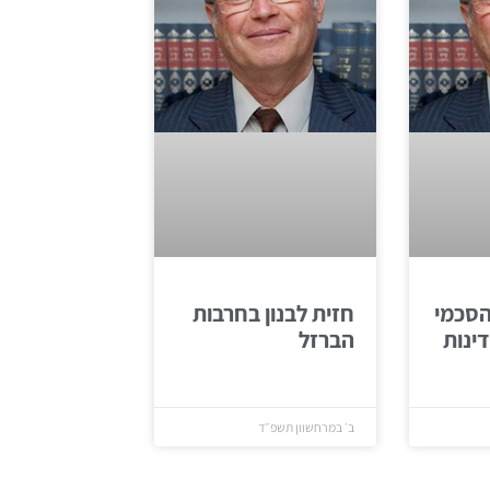
הסכמי
חזית לבנון בחרבות
ינות
הברזל
ב׳ במרחשוון תשפ״ד