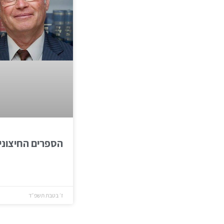
הספרים החיצוני
ז׳ בטבת תשפ״ד