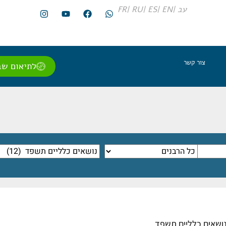
עב |
EN |
ES |
RU |
FR
צור קשר
לתיאום שב
ושאים כלליים תשפד