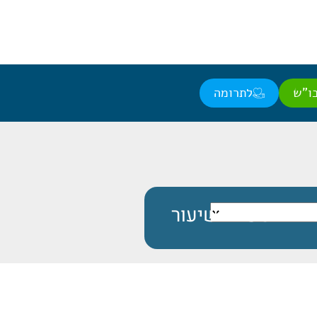
ו"ש
לתרומה