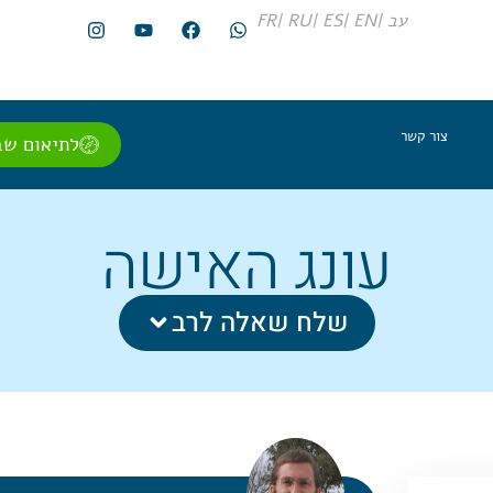
עב |
EN |
ES |
RU |
FR
צור קשר
לתיאום שב
עונג האישה
שלח שאלה לרב