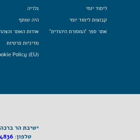
לימוד יומי
גלריה
קבוצות לימוד יומי
היה שותף
אתר ספר 'המסורת היהודית'
אודות האתר והצהר
מדיניות פרטיות
okie Policy (EU)
ישיבת הר ברכה, ת"ד 1, הר ברכה מיק
טלפון:
4836