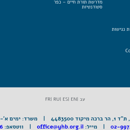
מדרשת תורת חיים – כפר
סטודנטיות
ת נגישות
Co
עב |
EN |
ES |
RU |
FR
וד 4483500 |
משרד:
ימים א'-ה', 3:30
02-997
|
מייל:
office@yhb.org.il
| ווטסאפ:
6