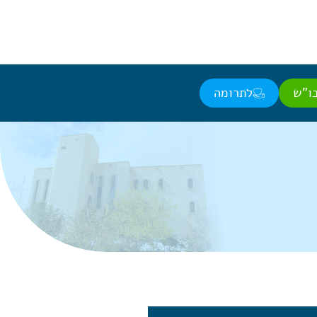
ו"ש
לתרומה