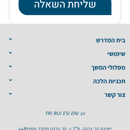
שליחת השאלה
בית המדרש
שימושי
מסלולי המשך
תכניות הלכה
צור קשר
עב |
EN |
ES |
RU |
FR
ישיבת הר ברכה, ת"ד 1, הר ברכה מיקוד 4483500