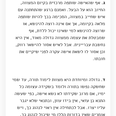
ג.
אף שהאישה שותפה מרכזית בקיום המצווה,
החיוב הוא על הבעל. ואמנם ברגע שהתחתנה עם
איש שחייב במצווה, הסכימה בכך להיות שותפה
מלאה בקיומה, אך אם אינה רוצה להינשא, או
שרוצה להינשא למי שאינו יכול ללדת, אף
שמבטלת את עצמה ממצווה גדולה מאוד, אין היא
נחשבת עבריינית. אבל לאיש אסור להישאר רווק,
וכן אסור לו לשאת אישה עקרה לפני שיקיים את
חובתו.
ד.
גדולה ומיוחדת היא מצוות לימוד תורה, עד שמי
שחשקה נפשו בתורה ולומד בשקידה עצומה כל
ימיו, אם מרוב שקידתו לא נשא אישה, כפי שעשה
התנא בן עזאי, אין בידו עוון, ובתנאי שלא יגבר
עליו יצרו. אבל לכתחילה אין ראוי לנהוג כך, ויש
אומרים שאין בדורות הללו מי שיכול לנהוג כך.