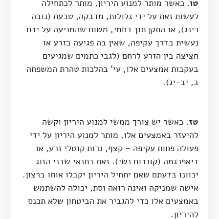
טו.
כאשר מותר למנוע היריון, מותר לכתחילה
לעשות זאת על ידי גלולות, מדבקה, טבעת (נובה
רינג), או התקן תוך רחמי, משום שהמניעה על ידם
נעשית בדרך עקיפה, שאין בה פגיעה בזרע או
חציצה בין הזרע לרחם (לגבי כתמים שמגיעים
בעקבות אמצעים אלו, עי' בהלכות טהרת המשפחה
ב, יב-יג).
טז.
כאשר יש צורך ממשי למנוע היריון וקשה
להיעזר באמצעים אלו, מותר למנוע היריון על ידי
פעולה פחות עקיפה – קצף, נרות קוטלי זרע, או
דיאפרגמה (קונדום נשי). זאת בתנאי שבני הזוג
יכוונו בדעתם שאם יתחיל היריון יקבלו אותו ברצון.
אישה שמניקה ואינה רואה וסת, יכולה להשתמש
באמצעים אלו כדי להגביר את הביטחון שלא תכנס
להיריון.