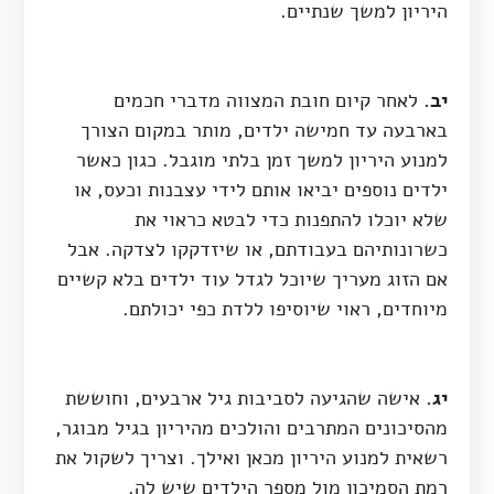
היריון למשך שנתיים.
יב.
לאחר קיום חובת המצווה מדברי חכמים
בארבעה עד חמישה ילדים, מותר במקום הצורך
למנוע היריון למשך זמן בלתי מוגבל. כגון כאשר
ילדים נוספים יביאו אותם לידי עצבנות וכעס, או
שלא יוכלו להתפנות כדי לבטא כראוי את
כשרונותיהם בעבודתם, או שיזדקקו לצדקה. אבל
אם הזוג מעריך שיוכל לגדל עוד ילדים בלא קשיים
מיוחדים, ראוי שיוסיפו ללדת כפי יכולתם.
יג.
אישה שהגיעה לסביבות גיל ארבעים, וחוששת
מהסיכונים המתרבים והולכים מהיריון בגיל מבוגר,
רשאית למנוע היריון מכאן ואילך. וצריך לשקול את
רמת הסמיכון מול מספר הילדים שיש לה.