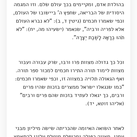
בהולדת אדם, ומקיימים בכך עולם שלם. וזו המגמה
היסודית של הבריאה, שחפץ ה' ביישובו של העולם,
וכפי שאמרו חכמים (גיטין ד, ב): "לא נברא העולם
אלא לפריה ורביה", שנאמר (ישעיהו מה, יח): "לֹא
תֹהוּ בְרָאָהּ לָשֶׁבֶת יְצָרָהּ".
וכל כך גדולה מצוות פרו ורבו, שרק עבורה ועבור
מצוות לימוד תורה התירו חכמים למכור ספר תורה.
ואף הגאולה תלויה במצווה זו, וכפי שאמרו חכמים:
"כמו שנגאלו ישראל ממצרים בזכות שהיו פרים
ורבים, כך יגאלו לעתיד בזכות שהם פרים ורבים"
(אליהו זוטא, יד).
לאחר השואה האיומה שהכריתה שישה מיליון מבני
עמנו, מצווה כפולה ומכופלת מוטלת עלינו להתאמץ