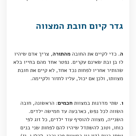
גדר קיום חובת המצווה
ה.
כדי לקיים את החובה
מהתורה
, צריך אדם שיהיו
לו בן ובת שאינם עקרים. נפטר אחד מהם בחייו בלא
שהותיר אחריו לפחות נכד אחד, לא קיים את חובת
מצוותו, ולכן אם יכול, עליו לחזור ולקיימה.
ו.
שתי מדרגות במצוות
חכמים
: הראשונה, חובה
השווה לכל נפש, כארבעה עד חמישה ילדים.
השנייה, מצווה להוסיף עוד ילדים, כל זוג לפי
כוחו, וטוב להשתדל שיהיו להם לפחות שני בנים
ושתי בנות (דין גוי במצוות פרו ורבו, להלן ו, יז).