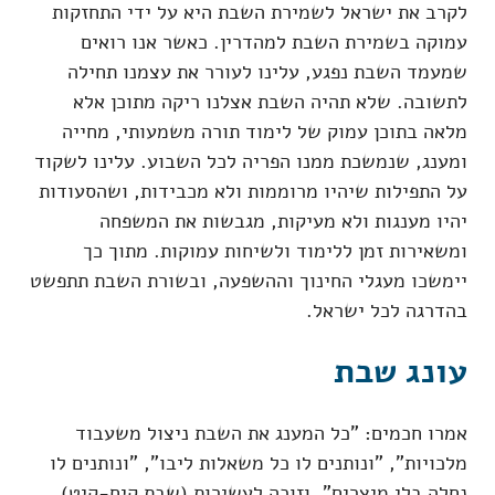
לקרב את ישראל לשמירת השבת היא על ידי התחזקות
עמוקה בשמירת השבת למהדרין. כאשר אנו רואים
שמעמד השבת נפגע, עלינו לעורר את עצמנו תחילה
לתשובה. שלא תהיה השבת אצלנו ריקה מתוכן אלא
מלאה בתוכן עמוק של לימוד תורה משמעותי, מחייה
ומענג, שנמשכת ממנו הפריה לכל השבוע. עלינו לשקוד
על התפילות שיהיו מרוממות ולא מכבידות, ושהסעודות
יהיו מענגות ולא מעיקות, מגבשות את המשפחה
ומשאירות זמן ללימוד ולשיחות עמוקות. מתוך כך
יימשכו מעגלי החינוך וההשפעה, ובשורת השבת תתפשט
בהדרגה לכל ישראל.
עונג שבת
אמרו חכמים: "כל המענג את השבת ניצול משעבוד
מלכויות", "ונותנים לו כל משאלות ליבו", "ונותנים לו
נחלה בלי מיצרים", וזוכה לעשירות (שבת קיח-קיט).