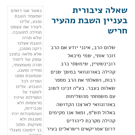
שאלה ציבורית
כאשר אנו רואים
שמעמד השבת
בעניין השבת מהעיר
נפגע, עלינו
לעורר את עצמנו
חריש
תחילה לתשובה.
שלא תהיה
השבת אצלנו
שלום הרב, אינני יודע אם הרב
ריקה מתוכן,
אלא מלאה בתוכן
זוכר אותי, שמי מיכאל
עמוק של לימוד
רובינשטיין, שימשתי כרב
תורה משמעותי,
מחייה ומענג,
קהילה באורוגוואי במשך שנים
שנמשכת ממנו
רבות, ושאלתי את הרב מספר
הפריה לכל
השבוע. עלינו
שאלות בעבר. בע״ה זכינו לשוב
לשקוד על
עם משפחתי מהשליחות
התפילות שיהיו
מרוממות ולא
באורוגוואי לארצנו הקדושה
מכבידות,
באלול תש״פ, ומאז אנו מקימים
ושהסעודות יהיו
מענגות ולא
קהילה מקרבת ליהודים
מעיקות. מתוך
דרום־אמריקאים וישראלים בעיר
כך יימשכו מעגלי