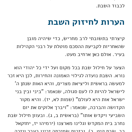
לכבוד השבת.
הערות לחיזוק השבת
קיצרתי בתשובתי לרב מחריש, כדי שיהיה מובן
שהאחריות לקביעת ההסכם מוטלת על רבני הקהילות
בעיר. אולם כאן ארחיב מעט.
הצער על חילול שבת בכל מקום ועל ידי כל יהודי הוא
נורא. השבת נועדה לגילוי האמונה והחירות, לכן היא זכר
למעשה בראשית וליציאת מצרים, והיא האות שנתן ה'
לישראל להיות לו לעם סגולה, שנאמר: "ביני ובין בני
ישראל אות היא לעולם" (שמות לא, יז). והיא מקור
הקדושה והברכה, שנאמר: "ויברך אלוקים את יום
השביעי ויקדש אותו" (בראשית ב, ג). ובעוון חילול שבת
נחרב בית המקדש וגלינו מארצנו (ירמיהו יז, יחזקאל
כב, שבת קיט, ב), ובזכות שמירתה זכינו בעבר ונזכה