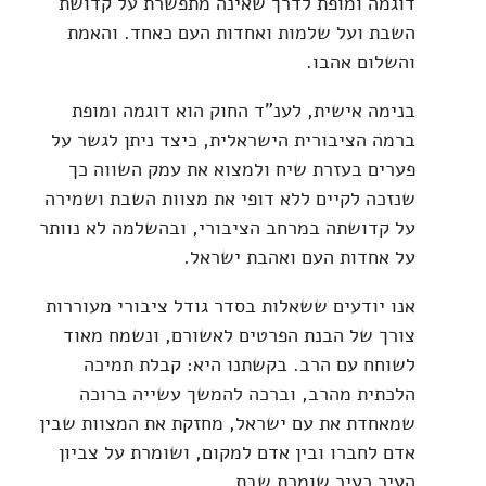
דוגמה ומופת לדרך שאינה מתפשרת על קדושת
השבת ועל שלמות ואחדות העם כאחד. והאמת
והשלום אהבו.
בנימה אישית, לענ"ד החוק הוא דוגמה ומופת
ברמה הציבורית הישראלית, כיצד ניתן לגשר על
פערים בעזרת שיח ולמצוא את עמק השווה כך
שנזכה לקיים ללא דופי את מצוות השבת ושמירה
על קדושתה במרחב הציבורי, ובהשלמה לא נוותר
על אחדות העם ואהבת ישראל.
אנו יודעים ששאלות בסדר גודל ציבורי מעוררות
צורך של הבנת הפרטים לאשורם, ונשמח מאוד
לשוחח עם הרב. בקשתנו היא: קבלת תמיכה
הלכתית מהרב, וברכה להמשך עשייה ברוכה
שמאחדת את עם ישראל, מחזקת את המצוות שבין
אדם לחברו ובין אדם למקום, ושומרת על צביון
העיר כעיר שומרת שבת.