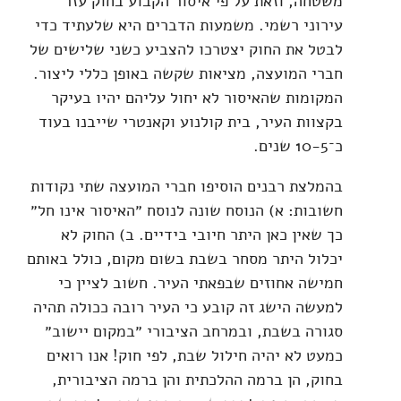
משטחה, וזאת על פי איסור הקבוע בחוק עזר
עירוני רשמי. משמעות הדברים היא שלעתיד כדי
לבטל את החוק יצטרכו להצביע כשני שלישים של
חברי המועצה, מציאות שקשה באופן כללי ליצור.
המקומות שהאיסור לא יחול עליהם יהיו בעיקר
בקצוות העיר, בית קולנוע וקאנטרי שייבנו בעוד
כ־10-5 שנים.
בהמלצת רבנים הוסיפו חברי המועצה שתי נקודות
חשובות: א) הנוסח שונה לנוסח ״האיסור אינו חל״
כך שאין כאן היתר חיובי בידיים. ב) החוק לא
יכלול היתר מסחר בשבת בשום מקום, כולל באותם
חמישה אחוזים שבפאתי העיר. חשוב לציין כי
למעשה הישג זה קובע כי העיר רובה ככולה תהיה
סגורה בשבת, ובמרחב הציבורי ״במקום יישוב״
כמעט לא יהיה חילול שבת, לפי חוק! אנו רואים
בחוק, הן ברמה ההלכתית והן ברמה הציבורית,