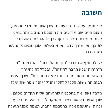
תשובה
אני סומך על שיקול דעתכם, שכן אתם תלמידי חכמים,
ואתם חיים שם ויודעים מה ההסכם הטוב ביותר בעיני
אלוקים ואדם. וזאת בנוסף לכך שההסכם נראה סביר.
לפיכך, אין צורך לדבר איתי בטלפון שכן תמיכתי המלאה
נתונה לכם.
יש להוסיף את דברי 'חובות הלבבות' בהקדמתו: "מן
הזהירות שלא תרבה להיזהר", ובכלל זה להיזהר
מהזהירות המופרזת מ"תקדימים מסוכנים", שכן פעמים
רבות החששות הללו קלקלו והזיקו יותר ממה שהועילו.
מלבד זאת, אין בהסכמה שהגעתם אליה תקדים מסוכן,
שכן הגעתם להסכם טוב מהמקובל ברוב הערים בארץ.
וכיוון שהגעתם אליו בהסכמה רחבה, תצמח ממנו תועלת