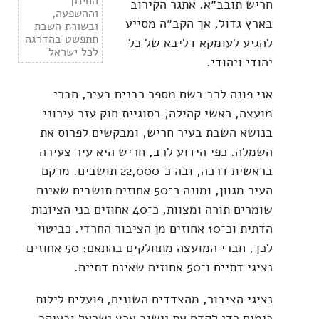
החינוך
חריש תובב״א. אתגר הקירוב
וההשפעה,
בארץ גדול, אך הקב״ה מסייע
ובשורת השבת
תתפשט בהדרגה
להגיע לעומקא דליבא של כל
לכל ישראל
יהודי ויהודי.
אני פונה לרב בשם מספר רבנים בעיר, חברי
מועצה, ראשי קהילה, בסוגיית חוק עזר עירוני
בנושא השבת בעיר חריש, ומבקשים לפרוס את
השמלה. כפי הידוע לרב, חריש היא עיר צעירה
בראשית דרכה, ובה כ־22,000 תושבים. מרקם
העיר מגוון, ומונה כ־50 אחוזים תושבים שאינם
שומרים תורה ומצוות, כ־40 אחוזים בני הציונות
הדתית וכ־10 אחוזים מן הציבור החרדי. כביטוי
לכך, חברי המועצה מתחלקים בהתאם: 50 אחוזים
נציגי דתיים ו־50 אחוזים שאינם דתיים.
נציגי הציבור, מהצדדים השונים, פועלים לילות
כימים כדי לקדם את יישוב ארץ ישראל ובעיקר