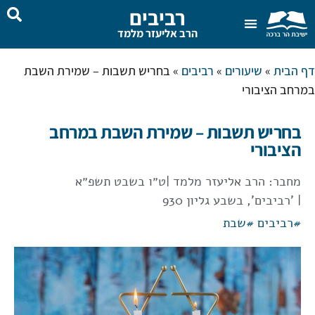
רביבים
הרב אליעזר מלמד
צור קשר
בית המדרש
שאל את הרב
דף הבית
»
שיעורים
»
רביבים
»
בחריש תשבות – שמירת השבת
במרחב הציבורי
בחריש תשבות – שמירת השבת במרחב
הציבורי
מחבר:
הרב אליעזר מלמד
|
ט״ו בשבט תשפ״א
| 'רביבים', בשבע גליון 930
#
רביבים
#
שבת