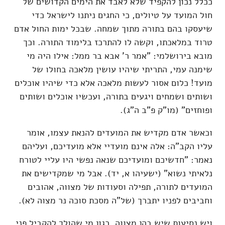
ככלל נכון להקפיד שלא לאבד את הימים הקדושים של
חול המועד על טיולים, כי החגים ניתנו לישראל כדי
שיעסקו בהם בתורה מתוך שמחה. שבכל ימות החול אדם
טרוד במלאכתו, וקשה לו להתרכז בלימוד התורה. וכך
מובא בירושלמי: "אמר ר' אבא בר ממל: אילו היה מי
שימנה עמי, התריתי שיהיו עושין מלאכה בחולו של
מועד! כלום אסור לעשות מלאכה אלא כדי שיהיו אוכלים
ושותים ושמחים ויגעים בתורה, ועכשיו אוכלים ושותים
ופוחזים" (מו"ק פ"ב ה"ג).
וכאשר אדם מקדיש את המועדים להנאת עצמו, אומר
עליו הקב"ה: אלה אינם מועדיי אלא מועדיכם, ועליהם
נאמר: "חדשיכם ומועדיכם שנאה נפשי היו עליי לטורח
נלאיתי נשוא" (ישעיהו א, יד). אבל מי שמקדישים את
המועדים לתורה, תפילה וסעודות של מצווה, אהובים
וחביבים לפניו יתברך (של"ה מסכת סוכה נר מצוה לא).
ויש נסיעות שיש בהן מצווה, כגון מי שהולך להקביל פני