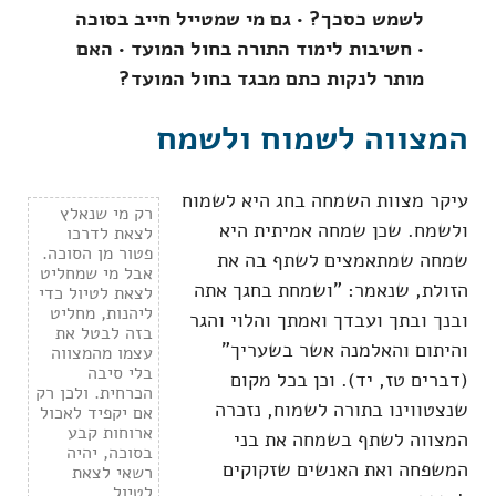
לשמש כסכך? • גם מי שמטייל חייב בסוכה
• חשיבות לימוד התורה בחול המועד • האם
מותר לנקות כתם מבגד בחול המועד?
המצווה לשמוח ולשמח
עיקר מצוות השמחה בחג היא לשמוח
רק מי שנאלץ
ולשמח. שכן שמחה אמיתית היא
לצאת לדרכו
פטור מן הסוכה.
שמחה שמתאמצים לשתף בה את
אבל מי שמחליט
הזולת, שנאמר: "ושמחת בחגך אתה
לצאת לטיול כדי
ליהנות, מחליט
ובנך ובתך ועבדך ואמתך והלוי והגר
בזה לבטל את
והיתום והאלמנה אשר בשעריך"
עצמו מהמצווה
בלי סיבה
(דברים טז, יד). וכן בכל מקום
הכרחית. ולכן רק
שנצטווינו בתורה לשמוח, נזכרה
אם יקפיד לאכול
ארוחות קבע
המצווה לשתף בשמחה את בני
בסוכה, יהיה
המשפחה ואת האנשים שזקוקים
רשאי לצאת
לטיול