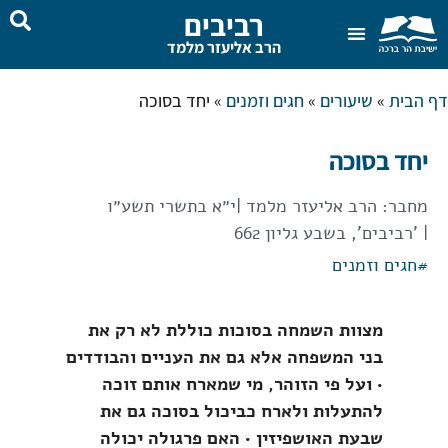
רביבים
הרב אליעזר מלמד
שאל את הרב
בית המדרש
דף הבית
»
שיעורים
»
חגים וזמנים
»
יחד בסוכה
יחד בסוכה
מחבר:
הרב אליעזר מלמד
|
י״א בתשרי תשע״ו
| 'רביבים', בשבע גליון 662
#
חגים וזמנים
מצוות השמחה בסוכות כוללת לא רק את
בני המשפחה אלא גם את העניים והבודדים
• ועל פי הזוהר, מי שמארח אותם זוכה
להתעלות ולארח כביכול בסוכה גם את
שבעת האושפיזין • האם פרגולה יכולה