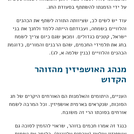
על ידי הזמנתו להשתתף בסעודת החג.
עוד יש לשים לב, שציוותה התורה לשתף את הכהנים
והלוויים בשמחה, ועבודתם הייתה ללמד ולחנך את בני
ישראל, קטנים כגדולים. ומכאן שגם כיום צריך לשמח
בחג את תלמידי החכמים, שהם הרבנים והמורים, כדוגמת
הכהנים והלוויים (בנין שלמה א, לג).
מנהג האושפיזין מהזוהר
הקדוש
העניים, היתומים והאלמנות הם האורחים היקרים של חג
הסוכות, שנקראים בארמית אושפיזין. וכל המרבה לשמח
אורחים בסוכתו הרי זה משובח.
כנגד זה אמרו חכמים בזוהר, שראוי להזמין לסוכה גם
אושפיזין עילאין (אורחים עליונים), כלומר את נשמות