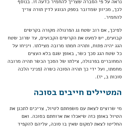
נראה על פי הסברה שצריך להחמיר כדעה זו. בנוסף
לכך, מכיוון שמדובר בספק הנוגע לדין תורה צריך
להחמיר.
לפיכך, אם רוב שטח גג הפרגולה מקורה בקרשים
קבועים, יש למעט את הקרשים הקבועים, עד שרוב שטח
הגג יהיה פתוח, ותהיה חמתו מרובה מצילתו. ויניחו על
כל שטח הגג סכך כשר, באופן שגם בלא העצים
המחוברים בפרגולה, צילתו של הסכך הכשר תהיה מרובה
מחמתו, ועל ידי כך תהיה הסוכה כשרה (פניני הלכה
סוכות ב, יז).
המטיילים חייבים בסוכה
מי שרוצים לצאת עם משפחתם לטיול, צריכים לתכנן את
הטיול באופן כזה שיאכלו את ארוחתם בסוכה. ואם
החליטו לצאת למקום שאין בו סוכה, עליהם להקפיד