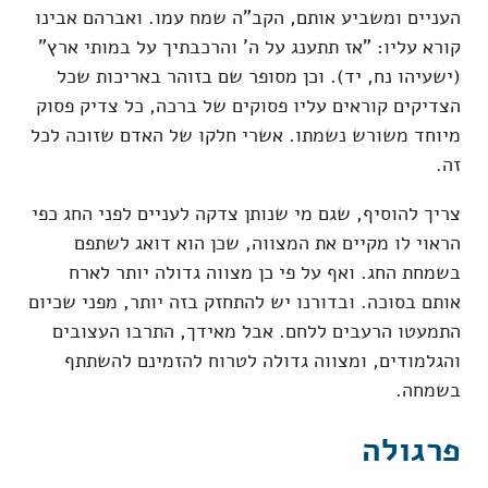
העניים ומשביע אותם, הקב"ה שמח עמו. ואברהם אבינו
קורא עליו: "אז תתענג על ה' והרכבתיך על במותי ארץ"
(ישעיהו נח, יד). וכן מסופר שם בזוהר באריכות שכל
הצדיקים קוראים עליו פסוקים של ברכה, כל צדיק פסוק
מיוחד משורש נשמתו. אשרי חלקו של האדם שזוכה לכל
זה.
צריך להוסיף, שגם מי שנותן צדקה לעניים לפני החג כפי
הראוי לו מקיים את המצווה, שכן הוא דואג לשתפם
בשמחת החג. ואף על פי כן מצווה גדולה יותר לארח
אותם בסוכה. ובדורנו יש להתחזק בזה יותר, מפני שכיום
התמעטו הרעבים ללחם. אבל מאידך, התרבו העצובים
והגלמודים, ומצווה גדולה לטרוח להזמינם להשתתף
בשמחה.
פרגולה