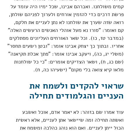
קמים משולחנו. ואברהם אבינו, שכל ימיו היה עומד על
פרשת דרכים כדי להזמין אורחים ולערוך לפניהם שולחן,
רואה שזה שערך את שולחנו לא נתן לעניים את חלקם,
קם ואומר: "סורו נא מעל אוהלי האנשים הרעשים האלה"
(במדבר טז, כו). וכל שאר האורחים העליונים מסתלקים
אחריו. ובתוך כך יצחק אבינו אומר: "ובטן רשעים תחסר"
(משלי יג, כה), ויעקב אבינו אומר: "פתך אכלת תקיאנה"
(שם כג, ח), ושאר הצדיקים אומרים: "כי כל שולחנות
מלאו קיא צואה בלי מקום" (ישעיהו כה, ח).
שראוי להקדים ולשמח את
העניים והגלמודים תחילה
עוד אמרו שם בזוהר: לא יאמר אדם, אוכל ואשבע
ואשתה תחילה ומה שיישאר אתן לעניים, אלא ראשית
הכול ייתן לעניים. ואם הוא נוהג כהלכה ומשמח את