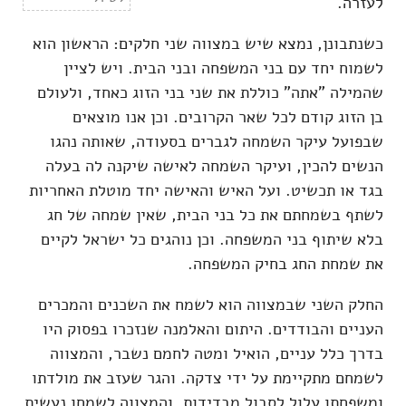
לעזרה.
כשנתבונן, נמצא שיש במצווה שני חלקים: הראשון הוא
לשמוח יחד עם בני המשפחה ובני הבית. ויש לציין
שהמילה "אתה" כוללת את שני בני הזוג כאחד, ולעולם
בן הזוג קודם לכל שאר הקרובים. וכן אנו מוצאים
שבפועל עיקר השמחה לגברים בסעודה, שאותה נהגו
הנשים להכין, ועיקר השמחה לאישה שיקנה לה בעלה
בגד או תכשיט. ועל האיש והאישה יחד מוטלת האחריות
לשתף בשמחתם את כל בני הבית, שאין שמחה של חג
בלא שיתוף בני המשפחה. וכן נוהגים כל ישראל לקיים
את שמחת החג בחיק המשפחה.
החלק השני שבמצווה הוא לשמח את השכנים והמכרים
העניים והבודדים. היתום והאלמנה שנזכרו בפסוק היו
בדרך כלל עניים, הואיל ומטה לחמם נשבר, והמצווה
לשמחם מתקיימת על ידי צדקה. והגר שעזב את מולדתו
ומשפחתו עלול לסבול מבדידות, והמצווה לשמחו נעשית