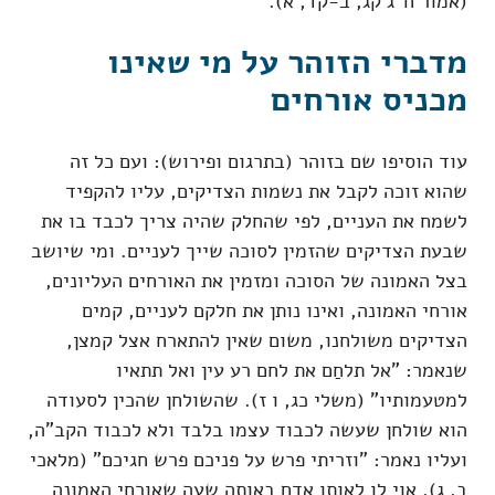
(אמור ח"ג קג, ב-קד, א).
מדברי הזוהר על מי שאינו
מכניס אורחים
עוד הוסיפו שם בזוהר (בתרגום ופירוש): ועם כל זה
שהוא זוכה לקבל את נשמות הצדיקים, עליו להקפיד
לשמח את העניים, לפי שהחלק שהיה צריך לכבד בו את
שבעת הצדיקים שהזמין לסוכה שייך לעניים. ומי שיושב
בצל האמונה של הסוכה ומזמין את האורחים העליונים,
אורחי האמונה, ואינו נותן את חלקם לעניים, קמים
הצדיקים משולחנו, משום שאין להתארח אצל קמצן,
שנאמר: "אל תלחַם את לחם רע עין ואל תתאיו
למטעמותיו" (משלי כג, ו ז). שהשולחן שהכין לסעודה
הוא שולחן שעשה לכבוד עצמו בלבד ולא לכבוד הקב"ה,
ועליו נאמר: "וזריתי פרש על פניכם פרש חגיכם" (מלאכי
ב, ג). אוי לו לאותו אדם באותה שעה שאורחי האמונה