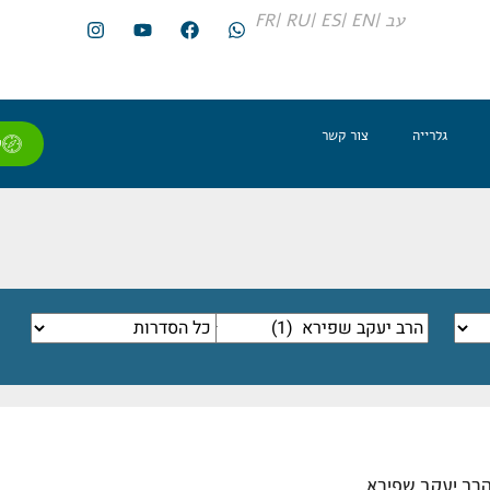
עב |
EN |
ES |
RU |
FR
גלרייה
צור קשר
ל
רב יעקב שפירא