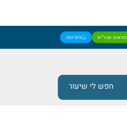
תיאום שבו"ש
לתרומה