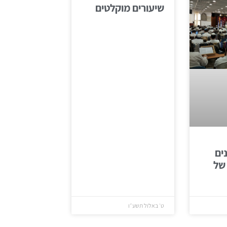
שיעורים מוקלטים
ים
 של
ט׳ באלול תשע״ו