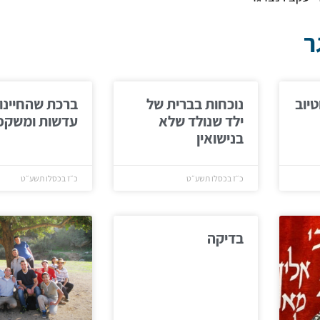
ר
טיוב
נוכחות בברית של
ברכת שהחיינו
ילד שנולד שלא
עדשות ומשקפי
בנישואין
כ״ז בכסלו תשע״ט
כ״ז בכסלו תשע״ט
בדיקה