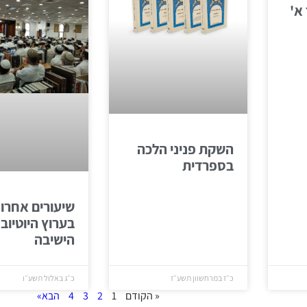
א'
השקת פניני הלכה
בספרדית
שיעורים אחרונ
בערוץ היוטיוב
הישיבה
כ״ז במרחשוון תשע״ז
כ״ג באלול תשע״ו
« הקודם
1
2
3
4
הבא»