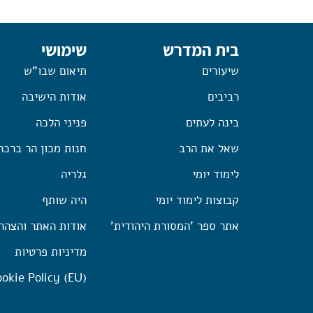
בית המדרש
שימושי
שיעורים
תיאום שבו"ש
רביבים
אודות הישיבה
בינה לעתים
פניני הלכה
שאל את הרב
חנות מכון הר ברכה
לימוד יומי
גלריה
קבוצות לימוד יומי
היה שותף
אתר ספר 'המסורת היהודית'
אודות האתר והצהר
מדיניות פרטיות
okie Policy (EU)