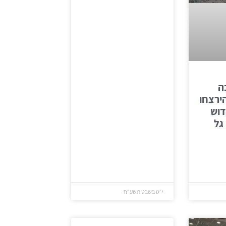
ה
ת 30 להירצחו
דוש
גל
י״ט בשבט תשע״ח