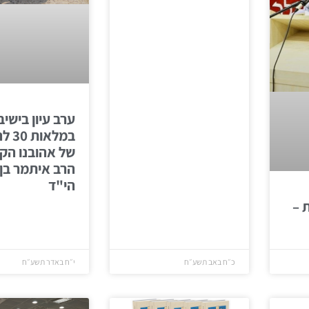
ערב עיון בישיב
במלאו
של אהובנו הק
הרב איתמר בן 
הי"ד
 –
כ״ח באב תשע״ח
י״ח באדר תשע״ח