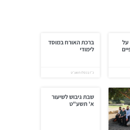
 על
ברכת האורח במוסד
ים
לימודי
כ״ז בכסלו תשע״ט
שבת גיבוש לשיעור
א' תשע"ט