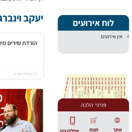
יעקב וינברג
לוח אירועים
אין אירועים
הורדת שירים מיו
כ״ז בכסלו תשע״ט
פניני הלכה
אתר
חנות
אפליקציה