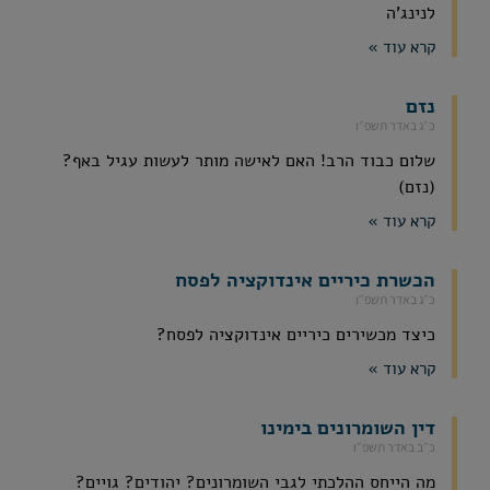
לנינג'ה
קרא עוד »
נזם
כ״ג באדר תשפ״ו
שלום כבוד הרב! האם לאישה מותר לעשות עגיל באף?
(נזם)
קרא עוד »
הכשרת כיריים אינדוקציה לפסח
כ״ג באדר תשפ״ו
כיצד מכשירים כיריים אינדוקציה לפסח?
קרא עוד »
דין השומרונים בימינו
כ״ב באדר תשפ״ו
מה הייחס ההלכתי לגבי השומרונים? יהודים? גויים?