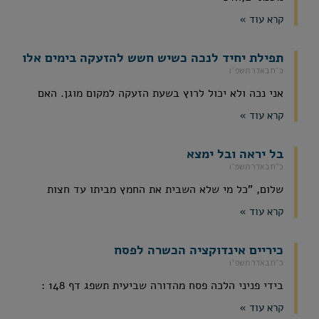
קרא עוד »
תפילת יחיד לנכה כשיש חשש להזעקה בימים אלו
כ״ח באדר תשפ״ו
אני נכה ולא יכול לרוץ בשעת הזעקה למקום מוגן. האם
קרא עוד »
בל יראה ובל ימצא
כ״ח באדר תשפ״ו
שלום, "כל מי שלא השבית את החמץ מביתו עד חצות
קרא עוד »
כיריים אינדוקציה הכשרה לפסח
כ״ח באדר תשפ״ו
בידי פניני הלכה פסח מהדורה שביעית תשפג דף 148 :
קרא עוד »