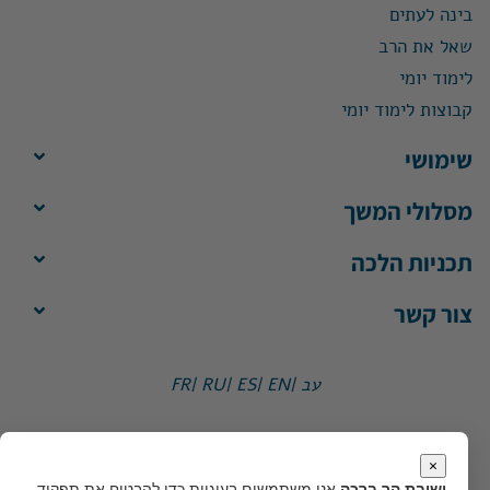
בינה לעתים
שאל את הרב
לימוד יומי
קבוצות לימוד יומי
שימושי
מסלולי המשך
תכניות הלכה
צור קשר
עב |
EN |
ES |
RU |
FR
ישיבת הר ברכה, ת"ד 1, הר ברכה מיקוד 4483500
משרד:
ימים א'-ה', 8:30-13:30
×
מייל:
office@yhb.org.il
ישיבת הר ברכה
אנו משתמשים בעוגיות כדי להבטיח את תפקוד