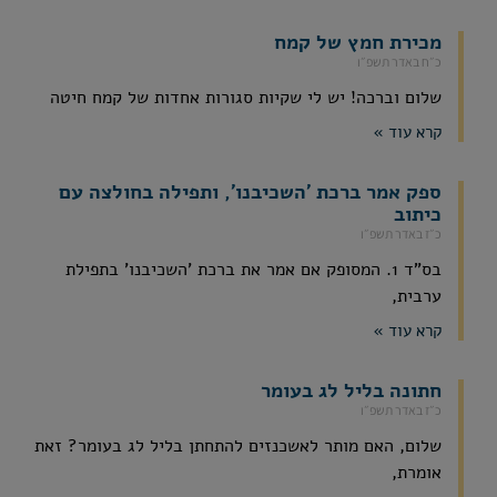
מכירת חמץ של קמח
כ״ח באדר תשפ״ו
שלום וברכה! יש לי שקיות סגורות אחדות של קמח חיטה
קרא עוד »
ספק אמר ברכת 'השכיבנו', ותפילה בחולצה עם
כיתוב
כ״ז באדר תשפ״ו
בס"ד 1. המסופק אם אמר את ברכת 'השכיבנו' בתפילת
ערבית,
קרא עוד »
חתונה בליל לג בעומר
כ״ז באדר תשפ״ו
שלום, האם מותר לאשכנזים להתחתן בליל לג בעומר? זאת
אומרת,