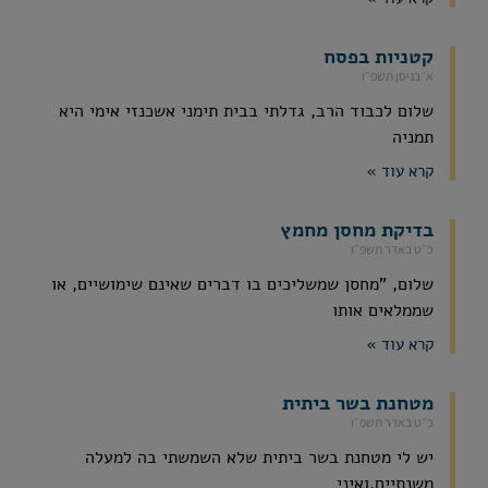
קטניות בפסח
א׳ בניסן תשפ״ו
שלום לכבוד הרב, גדלתי בבית תימני אשכנזי אימי היא
תמניה
קרא עוד »
בדיקת מחסן מחמץ
כ״ט באדר תשפ״ו
שלום, "מחסן שמשליכים בו דברים שאינם שימושיים, או
שממלאים אותו
קרא עוד »
מטחנת בשר ביתית
כ״ט באדר תשפ״ו
יש לי מטחנת בשר ביתית שלא השמשתי בה למעלה
משנתיים,ואיני