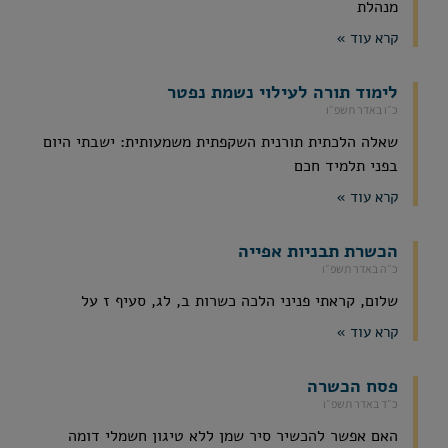
מנהלת
קרא עוד »
לימוד תורה לעילוי נשמת נפטר
כ״ו באדר תשפ״ו
שאלה הלכתית תורנית השקפתית משמעותית: ישבתי היום
בפני תלמיד חכם
קרא עוד »
הכשרת תבניות אפייה
כ״ה באדר תשפ״ו
שלום, קראתי פניני הלכה כשרות ב, לג, סעיף ז על
קרא עוד »
פסח הכשרה
כ״ד באדר תשפ״ו
האם אפשר להכשיר סיר שמן ללא טיגון חשמלי דומה