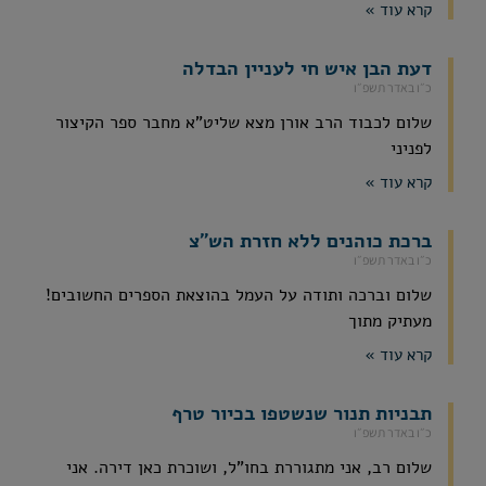
קרא עוד »
דעת הבן איש חי לעניין הבדלה
כ״ו באדר תשפ״ו
שלום לכבוד הרב אורן מצא שליט"א מחבר ספר הקיצור
לפניני
קרא עוד »
ברכת כוהנים ללא חזרת הש"צ
כ״ו באדר תשפ״ו
שלום וברכה ותודה על העמל בהוצאת הספרים החשובים!
מעתיק מתוך
קרא עוד »
תבניות תנור שנשטפו בכיור טרף
כ״ו באדר תשפ״ו
שלום רב, אני מתגוררת בחו"ל, ושוכרת כאן דירה. אני