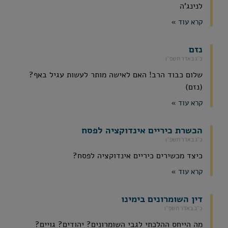
לנינג'ה
קרא עוד »
נזם
כ״ג באדר תשפ״ו
שלום כבוד הרב! האם לאישה מותר לעשות עגיל באף?
(נזם)
קרא עוד »
הכשרת כיריים אינדוקציה לפסח
כ״ג באדר תשפ״ו
כיצד מכשירים כיריים אינדוקציה לפסח?
קרא עוד »
דין השומרונים בימינו
כ״ב באדר תשפ״ו
מה הייחס ההלכתי לגבי השומרונים? יהודים? גויים?