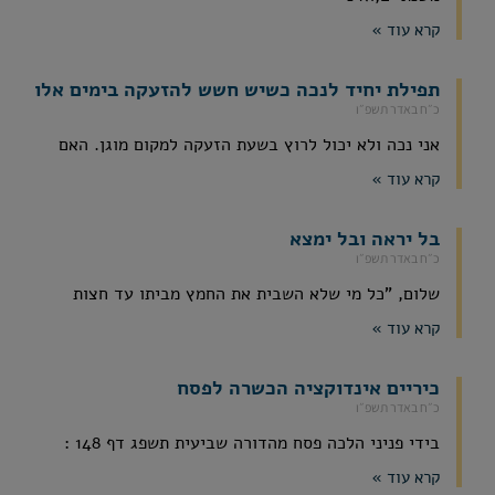
קרא עוד »
תפילת יחיד לנכה כשיש חשש להזעקה בימים אלו
כ״ח באדר תשפ״ו
אני נכה ולא יכול לרוץ בשעת הזעקה למקום מוגן. האם
קרא עוד »
בל יראה ובל ימצא
כ״ח באדר תשפ״ו
שלום, "כל מי שלא השבית את החמץ מביתו עד חצות
קרא עוד »
כיריים אינדוקציה הכשרה לפסח
כ״ח באדר תשפ״ו
בידי פניני הלכה פסח מהדורה שביעית תשפג דף 148 :
קרא עוד »