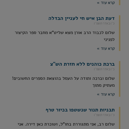
קרא עוד »
דעת הבן איש חי לעניין הבדלה
כ״ו באדר תשפ״ו
שלום לכבוד הרב אורן מצא שליט"א מחבר ספר הקיצור
לפניני
קרא עוד »
ברכת כוהנים ללא חזרת הש"צ
כ״ו באדר תשפ״ו
שלום וברכה ותודה על העמל בהוצאת הספרים החשובים!
מעתיק מתוך
קרא עוד »
תבניות תנור שנשטפו בכיור טרף
כ״ו באדר תשפ״ו
שלום רב, אני מתגוררת בחו"ל, ושוכרת כאן דירה. אני