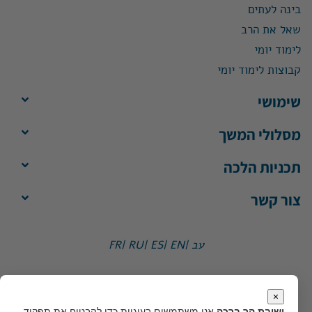
בינה לעתים
שאל את הרב
לימוד יומי
קבוצות לימוד יומי
שימושי
מסלולי המשך
תכניות הלכה
צור קשר
עב |
EN |
ES |
RU |
FR
ישיבת הר ברכה, ת"ד 1, הר ברכה מיקוד 4483500
משרד:
ימים א'-ה', 8:30-13:30
×
מייל:
office@yhb.org.il
ישיבת הר ברכה
אנו משתמשים בעוגיות כדי להבטיח את תפקוד