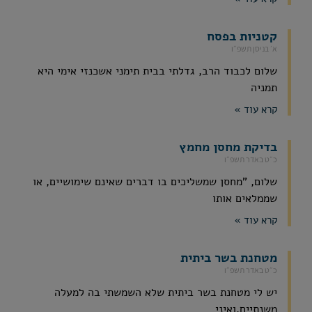
קטניות בפסח
א׳ בניסן תשפ״ו
שלום לכבוד הרב, גדלתי בבית תימני אשכנזי אימי היא
תמניה
קרא עוד »
בדיקת מחסן מחמץ
כ״ט באדר תשפ״ו
שלום, "מחסן שמשליכים בו דברים שאינם שימושיים, או
שממלאים אותו
קרא עוד »
מטחנת בשר ביתית
כ״ט באדר תשפ״ו
יש לי מטחנת בשר ביתית שלא השמשתי בה למעלה
משנתיים,ואיני