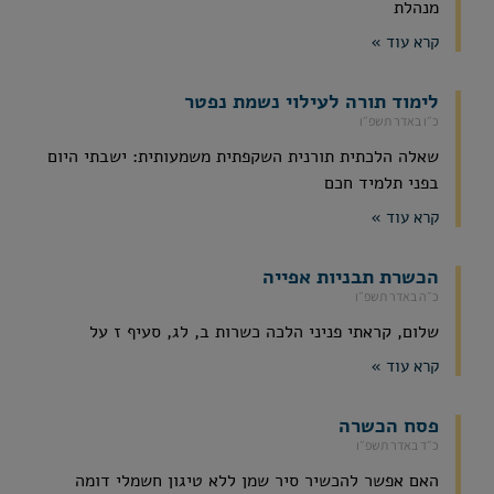
מנהלת
קרא עוד »
לימוד תורה לעילוי נשמת נפטר
כ״ו באדר תשפ״ו
שאלה הלכתית תורנית השקפתית משמעותית: ישבתי היום
בפני תלמיד חכם
קרא עוד »
הכשרת תבניות אפייה
כ״ה באדר תשפ״ו
שלום, קראתי פניני הלכה כשרות ב, לג, סעיף ז על
קרא עוד »
פסח הכשרה
כ״ד באדר תשפ״ו
האם אפשר להכשיר סיר שמן ללא טיגון חשמלי דומה