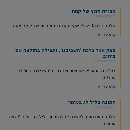
מכירת חמץ של קמח
כ״ח באדר תשפ״ו
שלום וברכה! יש לי שקיות סגורות אחדות של קמח חיטה
קרא עוד »
ספק אמר ברכת 'השכיבנו', ותפילה בחולצה עם
כיתוב
כ״ז באדר תשפ״ו
בס"ד 1. המסופק אם אמר את ברכת 'השכיבנו' בתפילת
ערבית,
קרא עוד »
חתונה בליל לג בעומר
כ״ז באדר תשפ״ו
שלום, האם מותר לאשכנזים להתחתן בליל לג בעומר? זאת
אומרת,