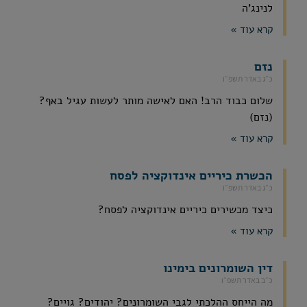
לנינג'ה
קרא עוד »
נזם
כ״ג באדר תשפ״ו
שלום כבוד הרב! האם לאישה מותר לעשות עגיל באף?
(נזם)
קרא עוד »
הכשרת כיריים אינדוקציה לפסח
כ״ג באדר תשפ״ו
כיצד מכשירים כיריים אינדוקציה לפסח?
קרא עוד »
דין השומרונים בימינו
כ״ב באדר תשפ״ו
מה הייחס ההלכתי לגבי השומרונים? יהודים? גויים?