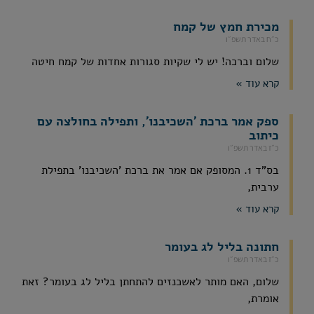
מכירת חמץ של קמח
כ״ח באדר תשפ״ו
שלום וברכה! יש לי שקיות סגורות אחדות של קמח חיטה
קרא עוד »
ספק אמר ברכת 'השכיבנו', ותפילה בחולצה עם
כיתוב
כ״ז באדר תשפ״ו
בס"ד 1. המסופק אם אמר את ברכת 'השכיבנו' בתפילת
ערבית,
קרא עוד »
חתונה בליל לג בעומר
כ״ז באדר תשפ״ו
שלום, האם מותר לאשכנזים להתחתן בליל לג בעומר? זאת
אומרת,