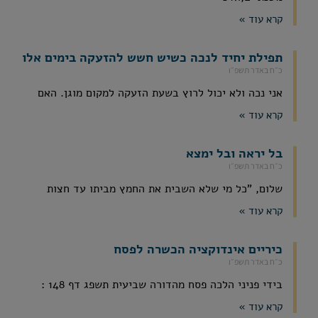
קרא עוד »
תפילת יחיד לנכה כשיש חשש להזעקה בימים אלו
כ״ח באדר תשפ״ו
אני נכה ולא יכול לרוץ בשעת הזעקה למקום מוגן. האם
קרא עוד »
בל יראה ובל ימצא
כ״ח באדר תשפ״ו
שלום, "כל מי שלא השבית את החמץ מביתו עד חצות
קרא עוד »
כיריים אינדוקציה הכשרה לפסח
כ״ח באדר תשפ״ו
בידי פניני הלכה פסח מהדורה שביעית תשפג דף 148 :
קרא עוד »