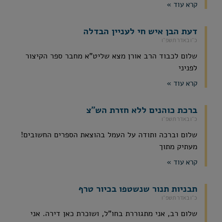
קרא עוד »
דעת הבן איש חי לעניין הבדלה
כ״ו באדר תשפ״ו
שלום לכבוד הרב אורן מצא שליט"א מחבר ספר הקיצור
לפניני
קרא עוד »
ברכת כוהנים ללא חזרת הש"צ
כ״ו באדר תשפ״ו
שלום וברכה ותודה על העמל בהוצאת הספרים החשובים!
מעתיק מתוך
קרא עוד »
תבניות תנור שנשטפו בכיור טרף
כ״ו באדר תשפ״ו
שלום רב, אני מתגוררת בחו"ל, ושוכרת כאן דירה. אני