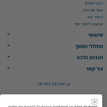
בינה לעתים
שאל את הרב
לימוד יומי
קבוצות לימוד יומי
שימושי
מסלולי המשך
תכניות הלכה
צור קשר
עב |
EN |
ES |
RU |
FR
ישיבת הר ברכה, ת"ד 1, הר ברכה מיקוד 4483500
משרד:
ימים א'-ה', 8:30-13:30
×
מייל:
office@yhb.org.il
ישיבת הר ברכה
אנו משתמשים בעוגיות כדי להבטיח את תפקוד