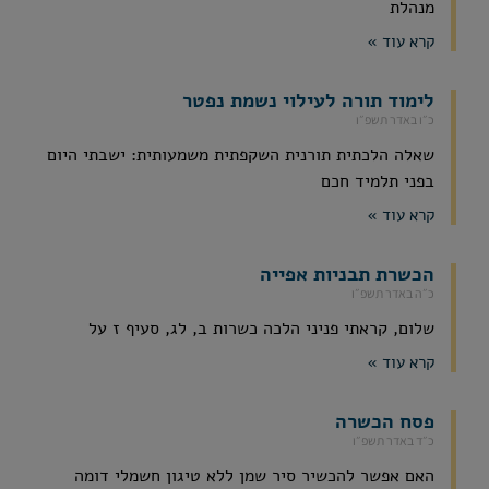
מנהלת
קרא עוד »
לימוד תורה לעילוי נשמת נפטר
כ״ו באדר תשפ״ו
שאלה הלכתית תורנית השקפתית משמעותית: ישבתי היום
בפני תלמיד חכם
קרא עוד »
הכשרת תבניות אפייה
כ״ה באדר תשפ״ו
שלום, קראתי פניני הלכה כשרות ב, לג, סעיף ז על
קרא עוד »
פסח הכשרה
כ״ד באדר תשפ״ו
האם אפשר להכשיר סיר שמן ללא טיגון חשמלי דומה