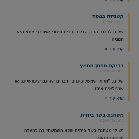
קטניות בפסח
א׳ בניסן תשפ״ו
שלום לכבוד הרב, גדלתי בבית תימני אשכנזי אימי היא
תמניה
קרא עוד »
בדיקת מחסן מחמץ
כ״ט באדר תשפ״ו
שלום, "מחסן שמשליכים בו דברים שאינם שימושיים, או
שממלאים אותו
קרא עוד »
מטחנת בשר ביתית
כ״ט באדר תשפ״ו
יש לי מטחנת בשר ביתית שלא השמשתי בה למעלה
משנתיים,ואיני