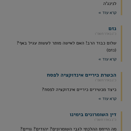
לנינג'ה
קרא עוד »
נזם
כ״ג באדר תשפ״ו
שלום כבוד הרב! האם לאישה מותר לעשות עגיל באף?
(נזם)
קרא עוד »
הכשרת כיריים אינדוקציה לפסח
כ״ג באדר תשפ״ו
כיצד מכשירים כיריים אינדוקציה לפסח?
קרא עוד »
דין השומרונים בימינו
כ״ב באדר תשפ״ו
מה הייחס ההלכתי לגבי השומרונים? יהודים? גויים?