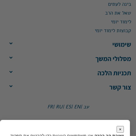
בינה לעתים
שאל את הרב
לימוד יומי
קבוצות לימוד יומי
שימושי
מסלולי המשך
תכניות הלכה
צור קשר
עב |
EN |
ES |
RU |
FR
ישיבת הר ברכה, ת"ד 1, הר ברכה מיקוד 4483500
משרד:
ימים א'-ה', 8:30-13:30
×
מייל:
office@yhb.org.il
ישיבת הר ברכה
אנו משתמשים בעוגיות כדי להבטיח את תפקוד