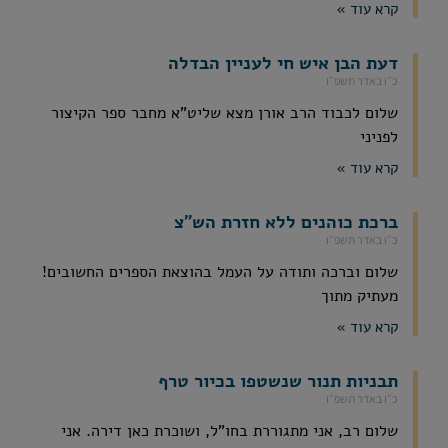
קרא עוד »
דעת הבן איש חי לעניין הבדלה
כ״ו באדר תשפ״ו
שלום לכבוד הרב אורן מצא שליט"א מחבר ספר הקיצור
לפניני
קרא עוד »
ברכת כוהנים ללא חזרת הש"צ
כ״ו באדר תשפ״ו
שלום וברכה ותודה על העמל בהוצאת הספרים החשובים!
מעתיק מתוך
קרא עוד »
תבניות תנור שנשטפו בכיור טרף
כ״ו באדר תשפ״ו
שלום רב, אני מתגוררת בחו"ל, ושוכרת כאן דירה. אני