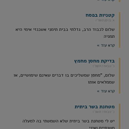
קטניות בפסח
א׳ בניסן תשפ״ו
שלום לכבוד הרב, גדלתי בבית תימני אשכנזי אימי היא
תמניה
קרא עוד »
בדיקת מחסן מחמץ
כ״ט באדר תשפ״ו
שלום, "מחסן שמשליכים בו דברים שאינם שימושיים, או
שממלאים אותו
קרא עוד »
מטחנת בשר ביתית
כ״ט באדר תשפ״ו
יש לי מטחנת בשר ביתית שלא השמשתי בה למעלה
משנתיים,ואיני