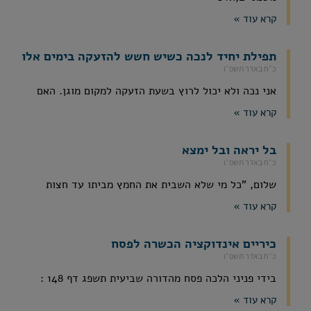
קרא עוד »
תפילת יחיד לנכה כשיש חשש להזעקה בימים אלו
כ״ח באדר תשפ״ו
אני נכה ולא יכול לרוץ בשעת הזעקה למקום מוגן. האם
קרא עוד »
בל יראה ובל ימצא
כ״ח באדר תשפ״ו
שלום, "כל מי שלא השבית את החמץ מביתו עד חצות
קרא עוד »
כיריים אינדוקציה הכשרה לפסח
כ״ח באדר תשפ״ו
בידי פניני הלכה פסח מהדורה שביעית תשפג דף 148 :
קרא עוד »