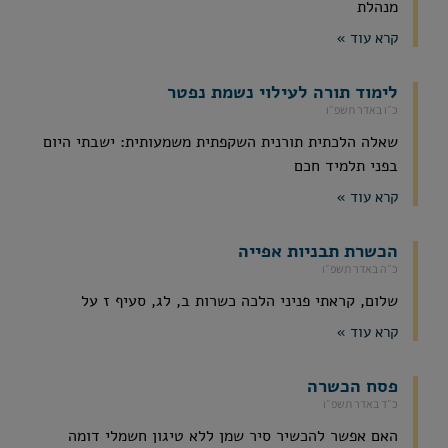
מנהלת
קרא עוד »
לימוד תורה לעילוי נשמת נפטר
כ״ו באדר תשפ״ו
שאלה הלכתית תורנית השקפתית משמעותית: ישבתי היום
בפני תלמיד חכם
קרא עוד »
הכשרת תבניות אפייה
כ״ה באדר תשפ״ו
שלום, קראתי פניני הלכה כשרות ב, לג, סעיף ז על
קרא עוד »
פסח הכשרה
כ״ד באדר תשפ״ו
האם אפשר להכשיר סיר שמן ללא טיגון חשמלי דומה