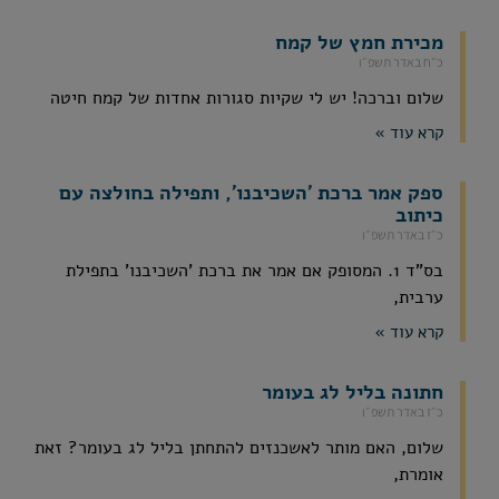
מכירת חמץ של קמח
כ״ח באדר תשפ״ו
שלום וברכה! יש לי שקיות סגורות אחדות של קמח חיטה
קרא עוד »
ספק אמר ברכת 'השכיבנו', ותפילה בחולצה עם
כיתוב
כ״ז באדר תשפ״ו
בס"ד 1. המסופק אם אמר את ברכת 'השכיבנו' בתפילת
ערבית,
קרא עוד »
חתונה בליל לג בעומר
כ״ז באדר תשפ״ו
שלום, האם מותר לאשכנזים להתחתן בליל לג בעומר? זאת
אומרת,