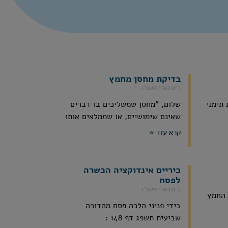
בדיקת מחסן מחמץ
כ״ט באדר תשפ״ו
תימני
שלום, "מחסן שמשליכים בו דברים
שאינם שימושיים, או שממלאים אותו
קרא עוד »
כיריים אינדוקציה הכשרה
לפסח
כ״ח באדר תשפ״ו
 החמץ
בידי פניני הלכה פסח מהדורה
שביעית תשפג דף 148 :