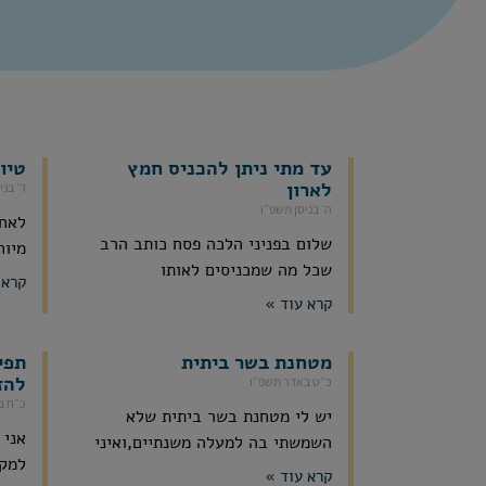
עד מתי ניתן להכניס חמץ
טיו
לארון
ד׳ בני
ה׳ בניסן תשפ״ו
לאחר
שלום בפניני הלכה פסח כותב הרב
מיוח
שכל מה שמכניסים לאותו
קרא 
קרא עוד »
מטחנת בשר ביתית
תפי
להז
כ״ט באדר תשפ״ו
כ״ח ב
יש לי מטחנת בשר ביתית שלא
אני 
השמשתי בה למעלה משנתיים,ואיני
למקו
קרא עוד »