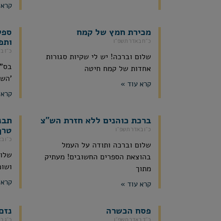
קרא 
מכירת חמץ של קמח
ספק
ותפ
כ״ח באדר תשפ״ו
כ״ז ב
שלום וברכה! יש לי שקיות סגורות
אחדות של קמח חיטה
'השכ
קרא עוד »
קרא 
ברכת כוהנים ללא חזרת הש"צ
תבנ
טרף
כ״ו באדר תשפ״ו
כ״ו ב
שלום וברכה ותודה על העמל
שלום
בהוצאת הספרים החשובים! מעתיק
ושוכ
מתוך
קרא 
קרא עוד »
פסח הכשרה
נזם
כ״ד באדר תשפ״ו
כ״ג ב