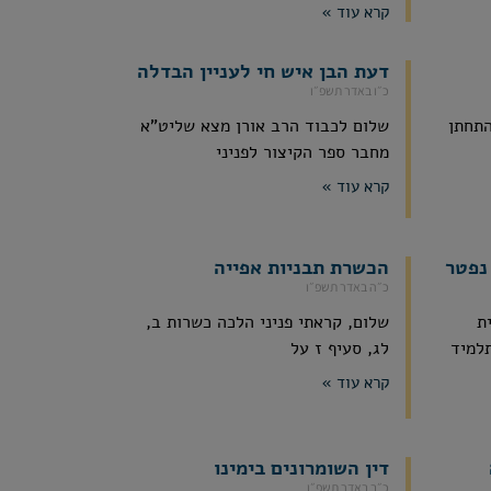
קרא עוד »
דעת הבן איש חי לעניין הבדלה
כ״ו באדר תשפ״ו
התחתן
שלום לכבוד הרב אורן מצא שליט"א
מחבר ספר הקיצור לפניני
קרא עוד »
נפטר
הכשרת תבניות אפייה
כ״ה באדר תשפ״ו
ת
שלום, קראתי פניני הלכה כשרות ב,
תלמיד
לג, סעיף ז על
קרא עוד »
דין השומרונים בימינו
כ״ב באדר תשפ״ו