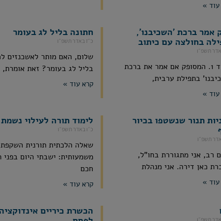
עוד »
 אמר ברכת 'השכיבנו',
חתונה בליל לג בעומר
ילה בחולצה עם כיתוב
כ״ז באדר תשפ״ו
אדר תשפ״ו
שלום, האם מותר לאשכנזים ל
בס"ד 1. המסופק אם אמר את ברכת
בליל לג בעומר? זאת אומרת,
יבנו' בתפילת ערבית,
קרא עוד »
עוד »
יות תנור שנשטפו בכיור
לימוד תורה לעילוי נשמת 
כ״ו באדר תשפ״ו
אדר תשפ״ו
שאלה הלכתית תורנית השקפתי
 רב, אני מתגוררת בחו"ל,
משמעותית: ישבתי היום בפני 
רת כאן דירה. אני מנהלת
חכם
עוד »
קרא עוד »
הכשרת כיריים אינדוקציה
לפסח
אדר תשפ״ו