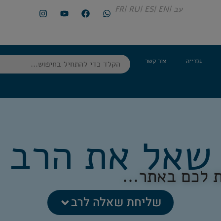
עב |
EN |
ES |
RU |
FR
גלרייה
צור קשר
שאל את הרב
 לכם באתר...
שליחת שאלה לרב