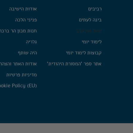
רביבים
אודות הישיבה
בינה לעתים
פניני הלכה
שאל את הרב
חנות מכון הר ברכה
לימוד יומי
גלריה
קבוצות לימוד יומי
היה שותף
אתר ספר 'המסורת היהודית'
אודות האתר והצהר
מדיניות פרטיות
okie Policy (EU)