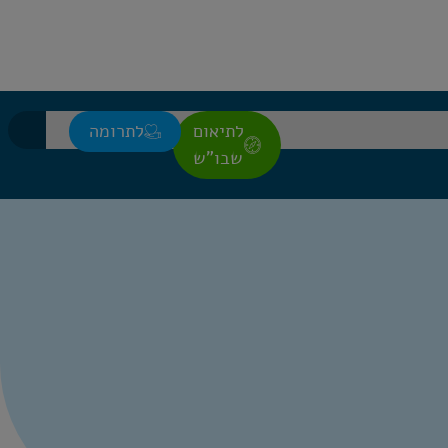
לתיאום
לתרומה
שבו"ש