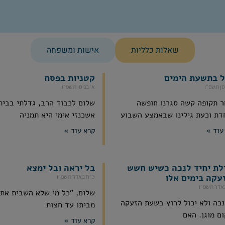
שאלות כלליות
אישות ומשפחה
ל בתשעת הימים
קטניות בפסח
סן תשפ״ו
א׳ בניסן תשפ״ו
 תקופה קשה סגרנו חופשה
שלום לכבוד הרב, גדלתי בבית 
דת וכעת גילינו שבאמצע השבוע
אשכנזי אימי היא תמניה
עוד »
קרא עוד »
לת יחיד לנכה כשיש חשש
בל יראה ובל ימצא
עקה בימים אלו
כ״ח באדר תשפ״ו
אדר תשפ״ו
שלום, "כל מי שלא השבית את
נכה ולא יכול לרוץ בשעת הזעקה
מביתו עד חצות
ם מוגן. האם
קרא עוד »