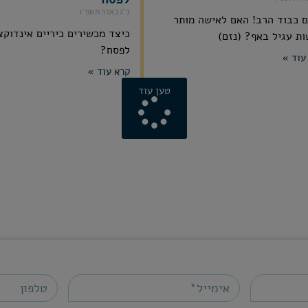
כ״ג באדר תשפ״ו
 כבוד הרב! האם לאישה מותר
כיצד מכשירים כיריים אינדוקצ
ת עגיל באף? (נזם)
לפסח?
עוד »
קרא עוד »
טען עוד