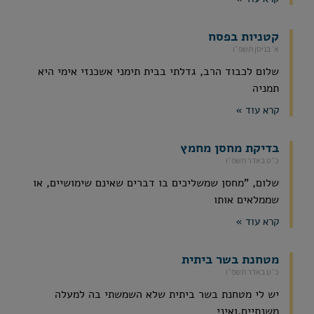
קטניות בפסח
א׳ בניסן תשפ״ו
שלום לכבוד הרב, גדלתי בבית תימני אשכנזי אימי היא
תמניה
קרא עוד »
בדיקת מחסן מחמץ
כ״ט באדר תשפ״ו
שלום, "מחסן שמשליכים בו דברים שאינם שימושיים, או
שממלאים אותו
קרא עוד »
מטחנת בשר ביתית
כ״ט באדר תשפ״ו
יש לי מטחנת בשר ביתית שלא השמשתי בה למעלה
משנתיים,ואיני