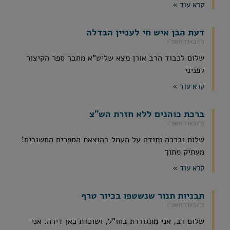
קרא עוד »
דעת הבן איש חי לעניין הבדלה
כ״ו באדר תשפ״ו
שלום לכבוד הרב אורן מצא שליט"א מחבר ספר הקיצור
לפניני
קרא עוד »
ברכת כוהנים ללא חזרת הש"צ
כ״ו באדר תשפ״ו
שלום וברכה ותודה על העמל בהוצאת הספרים החשובים!
מעתיק מתוך
קרא עוד »
תבניות תנור שנשטפו בכיור טרף
כ״ו באדר תשפ״ו
שלום רב, אני מתגוררת בחו"ל, ושוכרת כאן דירה. אני