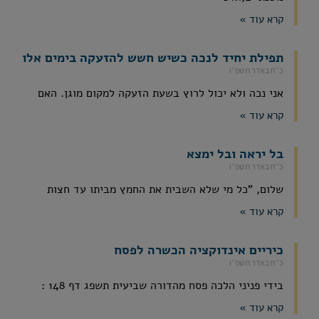
קרא עוד »
תפילת יחיד לנכה כשיש חשש להזעקה בימים אלו
כ״ח באדר תשפ״ו
אני נכה ולא יכול לרוץ בשעת הזעקה למקום מוגן. האם
קרא עוד »
בל יראה ובל ימצא
כ״ח באדר תשפ״ו
שלום, "כל מי שלא השבית את החמץ מביתו עד חצות
קרא עוד »
כיריים אינדוקציה הכשרה לפסח
כ״ח באדר תשפ״ו
בידי פניני הלכה פסח מהדורה שביעית תשפג דף 148 :
קרא עוד »