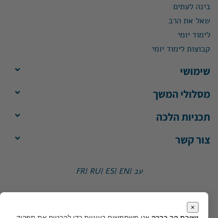
בינה לעתים
שאל את הרב
לימוד יומי
קבוצות לימוד יומי
שימושי
מסלולי המשך
תכניות הלכה
צור קשר
עב |
EN |
ES |
RU |
FR
ישיבת הר ברכה, ת"ד 1, הר ברכה מיקוד 4483500
משרד:
ימים א'-ה', 8:30-13:30
×
מייל:
office@yhb.org.il
ישיבת הר ברכה
אנו משתמשים בעוגיות כדי להבטיח את תפקוד