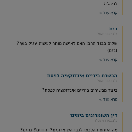
לנינג'ה
קרא עוד »
נזם
כ״ג באדר תשפ״ו
שלום כבוד הרב! האם לאישה מותר לעשות עגיל באף?
(נזם)
קרא עוד »
הכשרת כיריים אינדוקציה לפסח
כ״ג באדר תשפ״ו
כיצד מכשירים כיריים אינדוקציה לפסח?
קרא עוד »
דין השומרונים בימינו
כ״ב באדר תשפ״ו
מה הייחס ההלכתי לגבי השומרונים? יהודים? גויים?