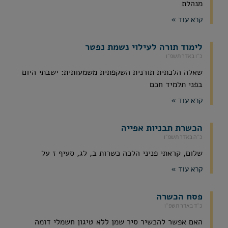
מנהלת
קרא עוד »
לימוד תורה לעילוי נשמת נפטר
כ״ו באדר תשפ״ו
שאלה הלכתית תורנית השקפתית משמעותית: ישבתי היום
בפני תלמיד חכם
קרא עוד »
הכשרת תבניות אפייה
כ״ה באדר תשפ״ו
שלום, קראתי פניני הלכה כשרות ב, לג, סעיף ז על
קרא עוד »
פסח הכשרה
כ״ד באדר תשפ״ו
האם אפשר להכשיר סיר שמן ללא טיגון חשמלי דומה