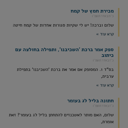
מכירת חמץ של קמח
כ״ח באדר תשפ״ו
שלום וברכה! יש לי שקיות סגורות אחדות של קמח חיטה
קרא עוד »
ספק אמר ברכת 'השכיבנו', ותפילה בחולצה עם
כיתוב
כ״ז באדר תשפ״ו
בס"ד 1. המסופק אם אמר את ברכת 'השכיבנו' בתפילת
ערבית,
קרא עוד »
חתונה בליל לג בעומר
כ״ז באדר תשפ״ו
שלום, האם מותר לאשכנזים להתחתן בליל לג בעומר? זאת
אומרת,