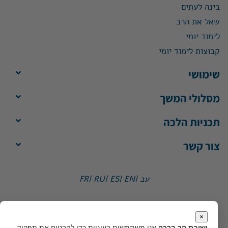
בינה לעתים
שאל את הרב
לימוד יומי
קבוצות לימוד יומי
שימושי
מסלולי המשך
תכניות הלכה
צור קשר
עב |
EN |
ES |
RU |
FR
ישיבת הר ברכה, ת"ד 1, הר ברכה מיקוד 4483500
משרד:
ימים א'-ה', 8:30-13:30
×
מייל:
office@yhb.org.il
ישיבת הר ברכה
אנו משתמשים בעוגיות כדי להבטיח את תפקוד