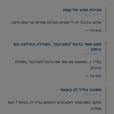
מכירת חמץ של קמח
כ״ח באדר תשפ״ו
שלום וברכה! יש לי שקיות סגורות אחדות של קמח חיטה
קרא עוד »
ספק אמר ברכת 'השכיבנו', ותפילה בחולצה עם
כיתוב
כ״ז באדר תשפ״ו
בס"ד 1. המסופק אם אמר את ברכת 'השכיבנו' בתפילת
ערבית,
קרא עוד »
חתונה בליל לג בעומר
כ״ז באדר תשפ״ו
שלום, האם מותר לאשכנזים להתחתן בליל לג בעומר? זאת
אומרת,