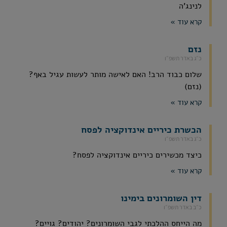
לנינג'ה
קרא עוד »
נזם
כ״ג באדר תשפ״ו
שלום כבוד הרב! האם לאישה מותר לעשות עגיל באף?
(נזם)
קרא עוד »
הכשרת כיריים אינדוקציה לפסח
כ״ג באדר תשפ״ו
כיצד מכשירים כיריים אינדוקציה לפסח?
קרא עוד »
דין השומרונים בימינו
כ״ב באדר תשפ״ו
מה הייחס ההלכתי לגבי השומרונים? יהודים? גויים?