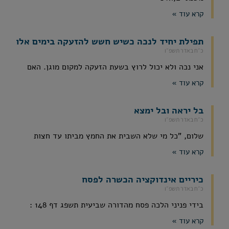
קרא עוד »
תפילת יחיד לנכה כשיש חשש להזעקה בימים אלו
כ״ח באדר תשפ״ו
אני נכה ולא יכול לרוץ בשעת הזעקה למקום מוגן. האם
קרא עוד »
בל יראה ובל ימצא
כ״ח באדר תשפ״ו
שלום, "כל מי שלא השבית את החמץ מביתו עד חצות
קרא עוד »
כיריים אינדוקציה הכשרה לפסח
כ״ח באדר תשפ״ו
בידי פניני הלכה פסח מהדורה שביעית תשפג דף 148 :
קרא עוד »