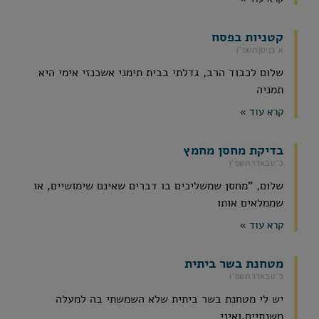
קטניות בפסח
א׳ בניסן תשפ״ו
שלום לכבוד הרב, גדלתי בבית תימני אשכנזי אימי היא
תמניה
קרא עוד »
בדיקת מחסן מחמץ
כ״ט באדר תשפ״ו
שלום, "מחסן שמשליכים בו דברים שאינם שימושיים, או
שממלאים אותו
קרא עוד »
מטחנת בשר ביתית
כ״ט באדר תשפ״ו
יש לי מטחנת בשר ביתית שלא השמשתי בה למעלה
משנתיים,ואיני