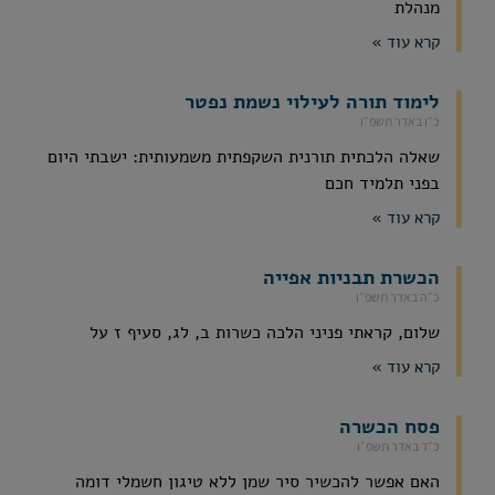
מנהלת
קרא עוד »
לימוד תורה לעילוי נשמת נפטר
כ״ו באדר תשפ״ו
שאלה הלכתית תורנית השקפתית משמעותית: ישבתי היום
בפני תלמיד חכם
קרא עוד »
הכשרת תבניות אפייה
כ״ה באדר תשפ״ו
שלום, קראתי פניני הלכה כשרות ב, לג, סעיף ז על
קרא עוד »
פסח הכשרה
כ״ד באדר תשפ״ו
האם אפשר להכשיר סיר שמן ללא טיגון חשמלי דומה