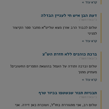
קרא עוד »
דעת הבן איש חי לעניין הבדלה
כ״ו באדר תשפ״ו
שלום לכבוד הרב אורן מצא שליט"א מחבר ספר הקיצור
לפניני
קרא עוד »
ברכת כוהנים ללא חזרת הש"צ
כ״ו באדר תשפ״ו
שלום וברכה ותודה על העמל בהוצאת הספרים החשובים!
מעתיק מתוך
קרא עוד »
תבניות תנור שנשטפו בכיור טרף
כ״ו באדר תשפ״ו
שלום רב, אני מתגוררת בחו"ל, ושוכרת כאן דירה. אני