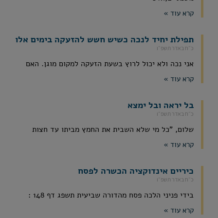
קרא עוד »
תפילת יחיד לנכה כשיש חשש להזעקה בימים אלו
כ״ח באדר תשפ״ו
אני נכה ולא יכול לרוץ בשעת הזעקה למקום מוגן. האם
קרא עוד »
בל יראה ובל ימצא
כ״ח באדר תשפ״ו
שלום, "כל מי שלא השבית את החמץ מביתו עד חצות
קרא עוד »
כיריים אינדוקציה הכשרה לפסח
כ״ח באדר תשפ״ו
בידי פניני הלכה פסח מהדורה שביעית תשפג דף 148 :
קרא עוד »