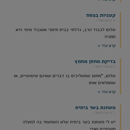
קטניות בפסח
א׳ בניסן תשפ״ו
שלום לכבוד הרב, גדלתי בבית תימני אשכנזי אימי היא
תמניה
קרא עוד »
בדיקת מחסן מחמץ
כ״ט באדר תשפ״ו
שלום, "מחסן שמשליכים בו דברים שאינם שימושיים, או
שממלאים אותו
קרא עוד »
מטחנת בשר ביתית
כ״ט באדר תשפ״ו
יש לי מטחנת בשר ביתית שלא השמשתי בה למעלה
משנתיים,ואיני