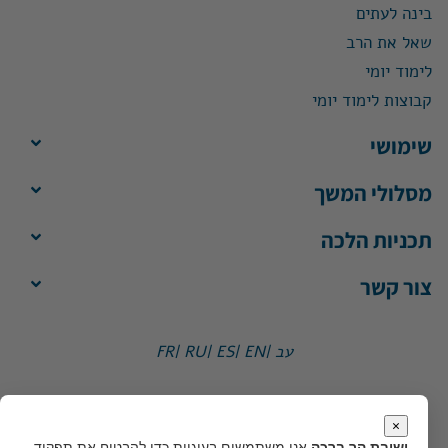
בינה לעתים
שאל את הרב
לימוד יומי
קבוצות לימוד יומי
שימושי
מסלולי המשך
תכניות הלכה
צור קשר
עב |
EN |
ES |
RU |
FR
ישיבת הר ברכה, ת"ד 1, הר ברכה מיקוד 4483500
משרד:
ימים א'-ה', 8:30-13:30
×
מייל:
office@yhb.org.il
ישיבת הר ברכה
אנו משתמשים בעוגיות כדי להבטיח את תפקוד