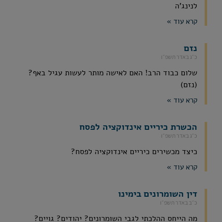
לנינג'ה
קרא עוד »
נזם
כ״ג באדר תשפ״ו
שלום כבוד הרב! האם לאישה מותר לעשות עגיל באף?
(נזם)
קרא עוד »
הכשרת כיריים אינדוקציה לפסח
כ״ג באדר תשפ״ו
כיצד מכשירים כיריים אינדוקציה לפסח?
קרא עוד »
דין השומרונים בימינו
כ״ב באדר תשפ״ו
מה הייחס ההלכתי לגבי השומרונים? יהודים? גויים?