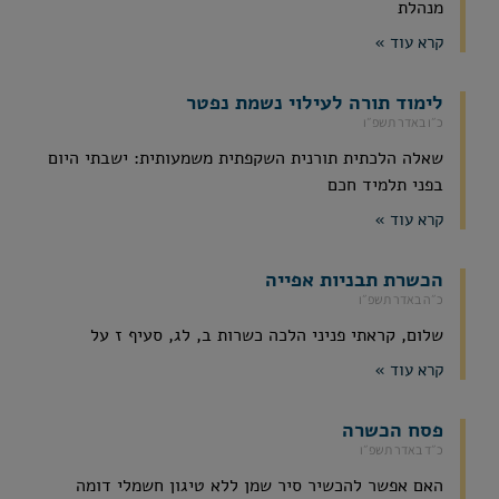
מנהלת
קרא עוד »
לימוד תורה לעילוי נשמת נפטר
כ״ו באדר תשפ״ו
שאלה הלכתית תורנית השקפתית משמעותית: ישבתי היום
בפני תלמיד חכם
קרא עוד »
הכשרת תבניות אפייה
כ״ה באדר תשפ״ו
שלום, קראתי פניני הלכה כשרות ב, לג, סעיף ז על
קרא עוד »
פסח הכשרה
כ״ד באדר תשפ״ו
האם אפשר להכשיר סיר שמן ללא טיגון חשמלי דומה