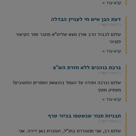
קרא עוד »
דעת הבן איש חי לעניין הבדלה
כ״ו באדר תשפ״ו
שלום לכבוד הרב אורן מצא שליט"א מחבר ספר הקיצור
לפניני
קרא עוד »
ברכת כוהנים ללא חזרת הש"צ
כ״ו באדר תשפ״ו
שלום וברכה ותודה על העמל בהוצאת הספרים החשובים!
מעתיק מתוך
קרא עוד »
תבניות תנור שנשטפו בכיור טרף
כ״ו באדר תשפ״ו
שלום רב, אני מתגוררת בחו"ל, ושוכרת כאן דירה. אני