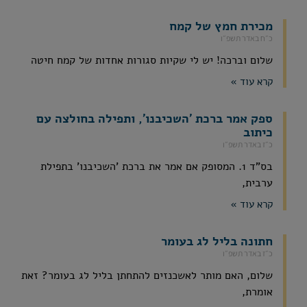
מכירת חמץ של קמח
כ״ח באדר תשפ״ו
שלום וברכה! יש לי שקיות סגורות אחדות של קמח חיטה
קרא עוד »
ספק אמר ברכת 'השכיבנו', ותפילה בחולצה עם
כיתוב
כ״ז באדר תשפ״ו
בס"ד 1. המסופק אם אמר את ברכת 'השכיבנו' בתפילת
ערבית,
קרא עוד »
חתונה בליל לג בעומר
כ״ז באדר תשפ״ו
שלום, האם מותר לאשכנזים להתחתן בליל לג בעומר? זאת
אומרת,