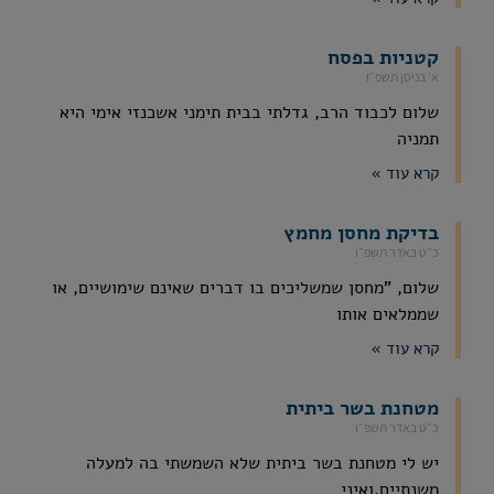
קטניות בפסח
א׳ בניסן תשפ״ו
שלום לכבוד הרב, גדלתי בבית תימני אשכנזי אימי היא
תמניה
קרא עוד »
בדיקת מחסן מחמץ
כ״ט באדר תשפ״ו
שלום, "מחסן שמשליכים בו דברים שאינם שימושיים, או
שממלאים אותו
קרא עוד »
מטחנת בשר ביתית
כ״ט באדר תשפ״ו
יש לי מטחנת בשר ביתית שלא השמשתי בה למעלה
משנתיים,ואיני