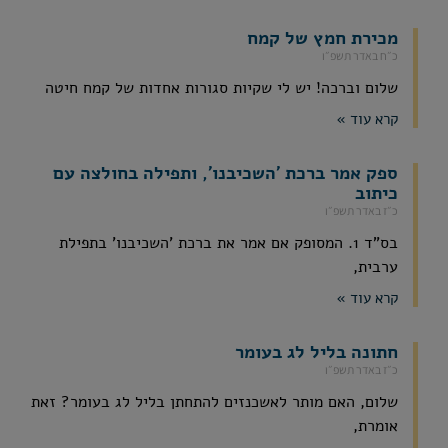
מכירת חמץ של קמח
כ״ח באדר תשפ״ו
שלום וברכה! יש לי שקיות סגורות אחדות של קמח חיטה
קרא עוד »
ספק אמר ברכת 'השכיבנו', ותפילה בחולצה עם
כיתוב
כ״ז באדר תשפ״ו
בס"ד 1. המסופק אם אמר את ברכת 'השכיבנו' בתפילת
ערבית,
קרא עוד »
חתונה בליל לג בעומר
כ״ז באדר תשפ״ו
שלום, האם מותר לאשכנזים להתחתן בליל לג בעומר? זאת
אומרת,