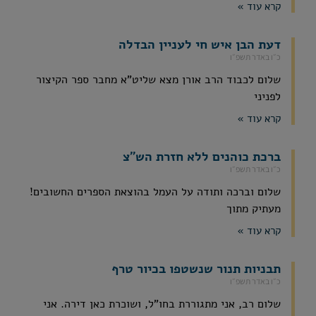
קרא עוד »
דעת הבן איש חי לעניין הבדלה
כ״ו באדר תשפ״ו
שלום לכבוד הרב אורן מצא שליט"א מחבר ספר הקיצור
לפניני
קרא עוד »
ברכת כוהנים ללא חזרת הש"צ
כ״ו באדר תשפ״ו
שלום וברכה ותודה על העמל בהוצאת הספרים החשובים!
מעתיק מתוך
קרא עוד »
תבניות תנור שנשטפו בכיור טרף
כ״ו באדר תשפ״ו
שלום רב, אני מתגוררת בחו"ל, ושוכרת כאן דירה. אני