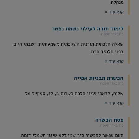
מנהלת
קרא עוד »
לימוד תורה לעילוי נשמת נפטר
כ״ו באדר תשפ״ו
שאלה הלכתית תורנית השקפתית משמעותית: ישבתי היום
בפני תלמיד חכם
קרא עוד »
הכשרת תבניות אפייה
כ״ה באדר תשפ״ו
שלום, קראתי פניני הלכה כשרות ב, לג, סעיף ז על
קרא עוד »
פסח הכשרה
כ״ד באדר תשפ״ו
האם אפשר להכשיר סיר שמן ללא טיגון חשמלי דומה