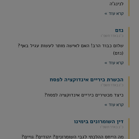
לנינג'ה
קרא עוד »
נזם
כ״ג באדר תשפ״ו
שלום כבוד הרב! האם לאישה מותר לעשות עגיל באף?
(נזם)
קרא עוד »
הכשרת כיריים אינדוקציה לפסח
כ״ג באדר תשפ״ו
כיצד מכשירים כיריים אינדוקציה לפסח?
קרא עוד »
דין השומרונים בימינו
כ״ב באדר תשפ״ו
מה הייחס ההלכתי לגבי השומרונים? יהודים? גויים?