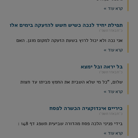
קרא עוד »
תפילת יחיד לנכה כשיש חשש להזעקה בימים אלו
כ״ח באדר תשפ״ו
אני נכה ולא יכול לרוץ בשעת הזעקה למקום מוגן. האם
קרא עוד »
בל יראה ובל ימצא
כ״ח באדר תשפ״ו
שלום, "כל מי שלא השבית את החמץ מביתו עד חצות
קרא עוד »
כיריים אינדוקציה הכשרה לפסח
כ״ח באדר תשפ״ו
בידי פניני הלכה פסח מהדורה שביעית תשפג דף 148 :
קרא עוד »