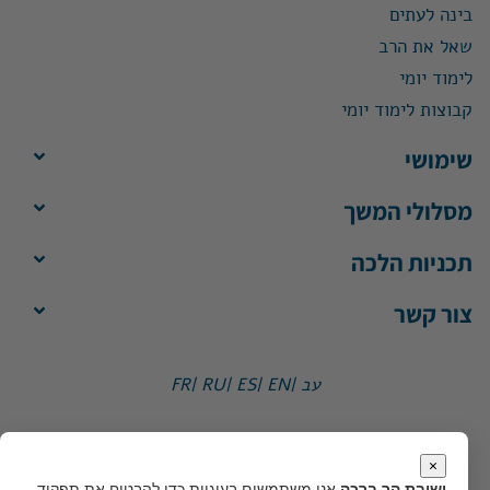
בינה לעתים
שאל את הרב
לימוד יומי
קבוצות לימוד יומי
שימושי
מסלולי המשך
תכניות הלכה
צור קשר
עב |
EN |
ES |
RU |
FR
ישיבת הר ברכה, ת"ד 1, הר ברכה מיקוד 4483500
משרד:
ימים א'-ה', 8:30-13:30
×
מייל:
office@yhb.org.il
ישיבת הר ברכה
אנו משתמשים בעוגיות כדי להבטיח את תפקוד