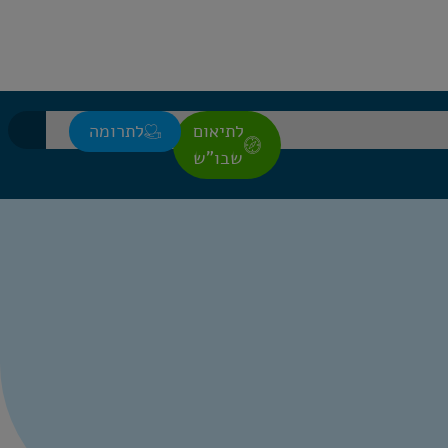
לתיאום
לתרומה
שבו"ש