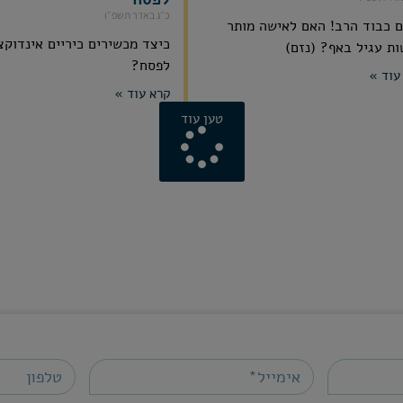
כ״ג באדר תשפ״ו
 כבוד הרב! האם לאישה מותר
כיצד מכשירים כיריים אינדוקצ
ת עגיל באף? (נזם)
לפסח?
עוד »
קרא עוד »
טען עוד