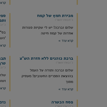
קרא 
מכירת חמץ של קמח
ספק
ותפ
כ״ח באדר תשפ״ו
כ״ז ב
שלום וברכה! יש לי שקיות סגורות
אחדות של קמח חיטה
'השכ
קרא עוד »
קרא 
ברכת כוהנים ללא חזרת הש"צ
תבנ
טרף
כ״ו באדר תשפ״ו
כ״ו ב
שלום וברכה ותודה על העמל
שלום
בהוצאת הספרים החשובים! מעתיק
ושוכ
מתוך
קרא 
קרא עוד »
פסח הכשרה
נזם
כ״ד באדר תשפ״ו
כ״ג ב