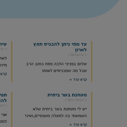
עד מתי ניתן להכניס חמץ
טיו
לארון
ד׳ בני
ה׳ בניסן תשפ״ו
לאחר
שלום בפניני הלכה פסח כותב הרב
מיוח
שכל מה שמכניסים לאותו
קרא 
קרא עוד »
מטחנת בשר ביתית
תפי
להז
כ״ט באדר תשפ״ו
כ״ח ב
יש לי מטחנת בשר ביתית שלא
אני 
השמשתי בה למעלה משנתיים,ואיני
למקו
קרא עוד »