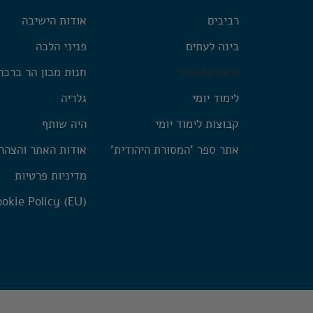
רביבים
אודות הישיבה
בינה לעתים
פניני הלכה
שאל את הרב
חנות מכון הר ברכה
לימוד יומי
גלריה
קבוצות לימוד יומי
היה שותף
אתר ספר 'המסורת היהודית'
אודות האתר והצהר
מדיניות פרטיות
okie Policy (EU)