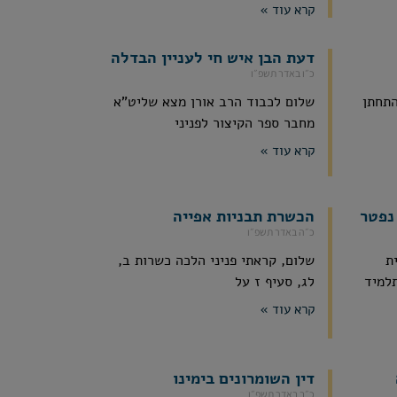
קרא עוד »
דעת הבן איש חי לעניין הבדלה
כ״ו באדר תשפ״ו
התחתן
שלום לכבוד הרב אורן מצא שליט"א
מחבר ספר הקיצור לפניני
קרא עוד »
נפטר
הכשרת תבניות אפייה
כ״ה באדר תשפ״ו
ת
שלום, קראתי פניני הלכה כשרות ב,
תלמיד
לג, סעיף ז על
קרא עוד »
דין השומרונים בימינו
כ״ב באדר תשפ״ו