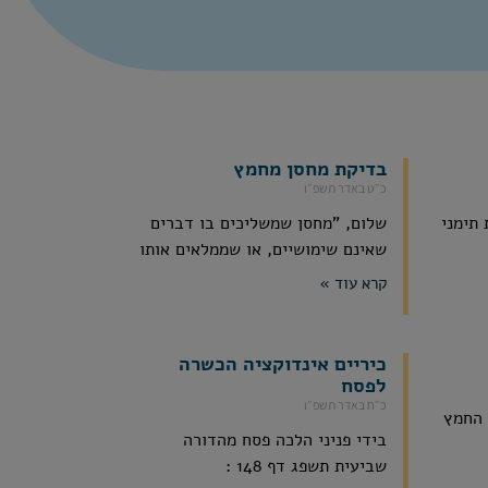
בדיקת מחסן מחמץ
כ״ט באדר תשפ״ו
תימני
שלום, "מחסן שמשליכים בו דברים
שאינם שימושיים, או שממלאים אותו
קרא עוד »
כיריים אינדוקציה הכשרה
לפסח
כ״ח באדר תשפ״ו
 החמץ
בידי פניני הלכה פסח מהדורה
שביעית תשפג דף 148 :