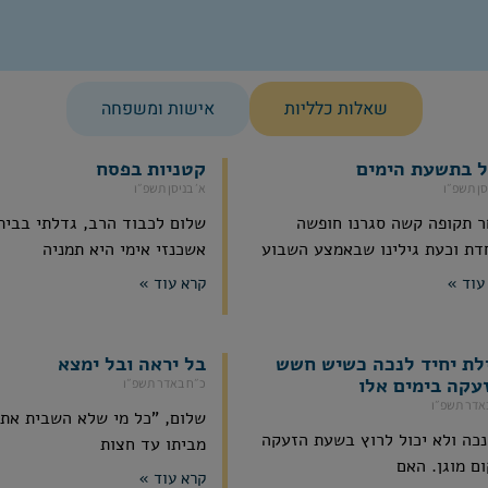
שאלות כלליות
אישות ומשפחה
ל בתשעת הימים
קטניות בפסח
סן תשפ״ו
א׳ בניסן תשפ״ו
 תקופה קשה סגרנו חופשה
שלום לכבוד הרב, גדלתי בבית 
דת וכעת גילינו שבאמצע השבוע
אשכנזי אימי היא תמניה
עוד »
קרא עוד »
לת יחיד לנכה כשיש חשש
בל יראה ובל ימצא
עקה בימים אלו
כ״ח באדר תשפ״ו
אדר תשפ״ו
שלום, "כל מי שלא השבית את
נכה ולא יכול לרוץ בשעת הזעקה
מביתו עד חצות
ם מוגן. האם
קרא עוד »