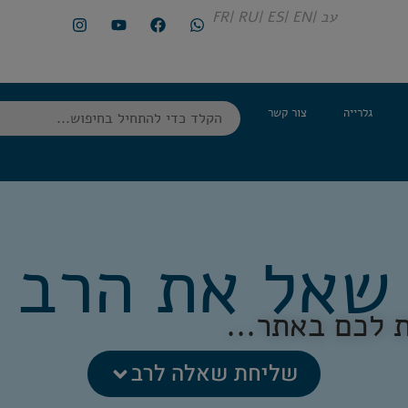
עב |
EN |
ES |
RU |
FR
גלרייה
צור קשר
שאל את הרב
 לכם באתר...
שליחת שאלה לרב