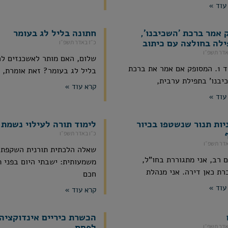
עוד »
 אמר ברכת 'השכיבנו',
חתונה בליל לג בעומר
ילה בחולצה עם כיתוב
כ״ז באדר תשפ״ו
אדר תשפ״ו
שלום, האם מותר לאשכנזים ל
בס"ד 1. המסופק אם אמר את ברכת
בליל לג בעומר? זאת אומרת,
יבנו' בתפילת ערבית,
קרא עוד »
עוד »
יות תנור שנשטפו בכיור
לימוד תורה לעילוי נשמת 
כ״ו באדר תשפ״ו
אדר תשפ״ו
שאלה הלכתית תורנית השקפתי
 רב, אני מתגוררת בחו"ל,
משמעותית: ישבתי היום בפני 
רת כאן דירה. אני מנהלת
חכם
עוד »
קרא עוד »
הכשרת כיריים אינדוקציה
לפסח
אדר תשפ״ו