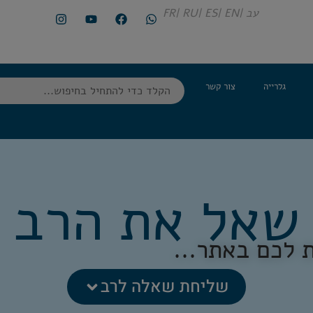
עב |
EN |
ES |
RU |
FR
גלרייה
צור קשר
שאל את הרב
 לכם באתר...
שליחת שאלה לרב