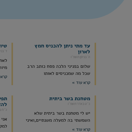
עד מתי ניתן להכניס חמץ
טיו
לארון
ד׳ בני
ה׳ בניסן תשפ״ו
לאחר
שלום בפניני הלכה פסח כותב הרב
מיוח
שכל מה שמכניסים לאותו
קרא 
קרא עוד »
מטחנת בשר ביתית
תפי
להז
כ״ט באדר תשפ״ו
כ״ח ב
יש לי מטחנת בשר ביתית שלא
אני 
השמשתי בה למעלה משנתיים,ואיני
למקו
קרא עוד »