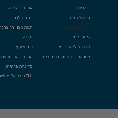
רביבים
אודות הישיבה
בינה לעתים
פניני הלכה
שאל את הרב
חנות מכון הר ברכה
לימוד יומי
גלריה
קבוצות לימוד יומי
היה שותף
אתר ספר 'המסורת היהודית'
אודות האתר והצהר
מדיניות פרטיות
okie Policy (EU)