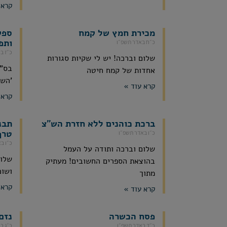
קרא 
מכירת חמץ של קמח
ספק
ותפ
כ״ח באדר תשפ״ו
כ״ז ב
שלום וברכה! יש לי שקיות סגורות
אחדות של קמח חיטה
'השכ
קרא עוד »
קרא 
ברכת כוהנים ללא חזרת הש"צ
תבנ
טרף
כ״ו באדר תשפ״ו
כ״ו ב
שלום וברכה ותודה על העמל
שלום
בהוצאת הספרים החשובים! מעתיק
ושוכ
מתוך
קרא 
קרא עוד »
פסח הכשרה
נזם
כ״ד באדר תשפ״ו
כ״ג ב