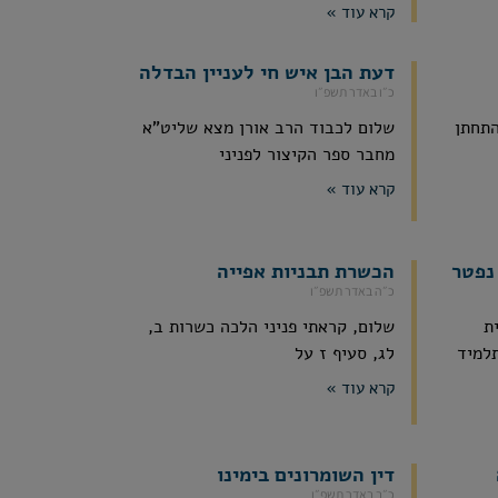
קרא עוד »
דעת הבן איש חי לעניין הבדלה
כ״ו באדר תשפ״ו
התחתן
שלום לכבוד הרב אורן מצא שליט"א
מחבר ספר הקיצור לפניני
קרא עוד »
נפטר
הכשרת תבניות אפייה
כ״ה באדר תשפ״ו
ת
שלום, קראתי פניני הלכה כשרות ב,
תלמיד
לג, סעיף ז על
קרא עוד »
דין השומרונים בימינו
כ״ב באדר תשפ״ו