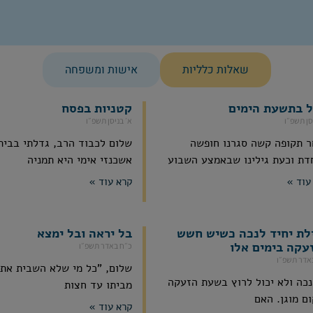
שאלות כלליות
אישות ומשפחה
ל בתשעת הימים
קטניות בפסח
סן תשפ״ו
א׳ בניסן תשפ״ו
 תקופה קשה סגרנו חופשה
שלום לכבוד הרב, גדלתי בבית 
דת וכעת גילינו שבאמצע השבוע
אשכנזי אימי היא תמניה
עוד »
קרא עוד »
לת יחיד לנכה כשיש חשש
בל יראה ובל ימצא
עקה בימים אלו
כ״ח באדר תשפ״ו
אדר תשפ״ו
שלום, "כל מי שלא השבית את
נכה ולא יכול לרוץ בשעת הזעקה
מביתו עד חצות
ם מוגן. האם
קרא עוד »