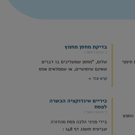
בדיקת מחסן מחמץ
כ״ט באדר תשפ״ו
תימני
שלום, "מחסן שמשליכים בו דברים
שאינם שימושיים, או שממלאים אותו
קרא עוד »
כיריים אינדוקציה הכשרה
לפסח
כ״ח באדר תשפ״ו
 החמץ
בידי פניני הלכה פסח מהדורה
שביעית תשפג דף 148 :