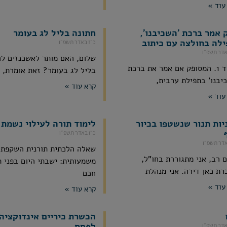
עוד »
 אמר ברכת 'השכיבנו',
חתונה בליל לג בעומר
ילה בחולצה עם כיתוב
כ״ז באדר תשפ״ו
אדר תשפ״ו
שלום, האם מותר לאשכנזים ל
בס"ד 1. המסופק אם אמר את ברכת
בליל לג בעומר? זאת אומרת,
יבנו' בתפילת ערבית,
קרא עוד »
עוד »
יות תנור שנשטפו בכיור
לימוד תורה לעילוי נשמת 
כ״ו באדר תשפ״ו
אדר תשפ״ו
שאלה הלכתית תורנית השקפתי
 רב, אני מתגוררת בחו"ל,
משמעותית: ישבתי היום בפני 
רת כאן דירה. אני מנהלת
חכם
עוד »
קרא עוד »
הכשרת כיריים אינדוקציה
לפסח
אדר תשפ״ו