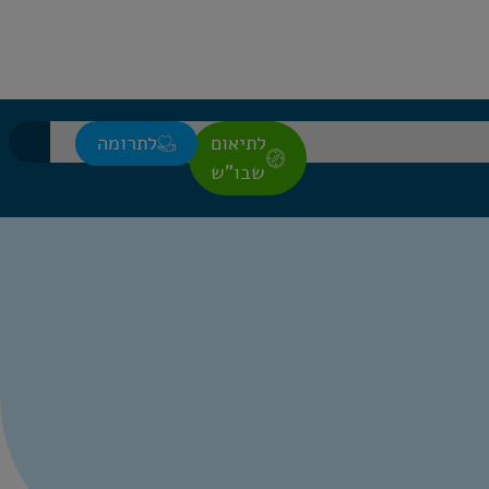
לתיאום
לתרומה
שבו"ש