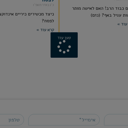
כ״ג באדר תשפ״ו
 כבוד הרב! האם לאישה מותר
כיצד מכשירים כיריים אינדוקצ
ת עגיל באף? (נזם)
לפסח?
עוד »
קרא עוד »
טען עוד