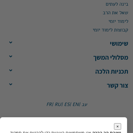
בינה לעתים
שאל את הרב
לימוד יומי
קבוצות לימוד יומי
שימושי
מסלולי המשך
תכניות הלכה
צור קשר
עב |
EN |
ES |
RU |
FR
ישיבת הר ברכה, ת"ד 1, הר ברכה מיקוד 4483500
משרד:
ימים א'-ה', 8:30-13:30
×
מייל:
office@yhb.org.il
ישיבת הר ברכה
אנו משתמשים בעוגיות כדי להבטיח את תפקוד