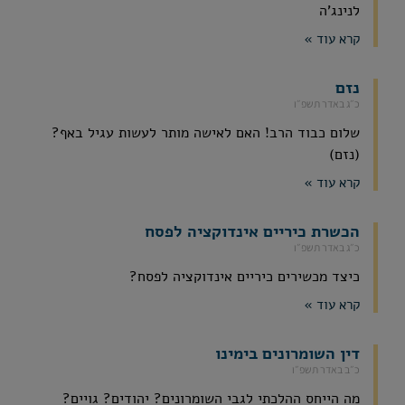
לנינג'ה
קרא עוד »
נזם
כ״ג באדר תשפ״ו
שלום כבוד הרב! האם לאישה מותר לעשות עגיל באף?
(נזם)
קרא עוד »
הכשרת כיריים אינדוקציה לפסח
כ״ג באדר תשפ״ו
כיצד מכשירים כיריים אינדוקציה לפסח?
קרא עוד »
דין השומרונים בימינו
כ״ב באדר תשפ״ו
מה הייחס ההלכתי לגבי השומרונים? יהודים? גויים?