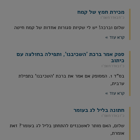
מכירת חמץ של קמח
כ״ח באדר תשפ״ו
שלום וברכה! יש לי שקיות סגורות אחדות של קמח חיטה
קרא עוד »
ספק אמר ברכת 'השכיבנו', ותפילה בחולצה עם
כיתוב
כ״ז באדר תשפ״ו
בס"ד 1. המסופק אם אמר את ברכת 'השכיבנו' בתפילת
ערבית,
קרא עוד »
חתונה בליל לג בעומר
כ״ז באדר תשפ״ו
שלום, האם מותר לאשכנזים להתחתן בליל לג בעומר? זאת
אומרת,