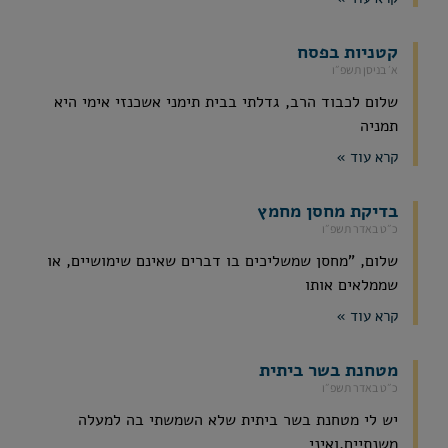
קטניות בפסח
א׳ בניסן תשפ״ו
שלום לכבוד הרב, גדלתי בבית תימני אשכנזי אימי היא
תמניה
קרא עוד »
בדיקת מחסן מחמץ
כ״ט באדר תשפ״ו
שלום, "מחסן שמשליכים בו דברים שאינם שימושיים, או
שממלאים אותו
קרא עוד »
מטחנת בשר ביתית
כ״ט באדר תשפ״ו
יש לי מטחנת בשר ביתית שלא השמשתי בה למעלה
משנתיים,ואיני