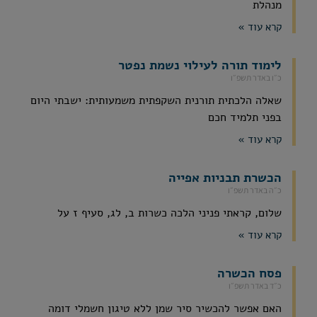
מנהלת
קרא עוד »
לימוד תורה לעילוי נשמת נפטר
כ״ו באדר תשפ״ו
שאלה הלכתית תורנית השקפתית משמעותית: ישבתי היום
בפני תלמיד חכם
קרא עוד »
הכשרת תבניות אפייה
כ״ה באדר תשפ״ו
שלום, קראתי פניני הלכה כשרות ב, לג, סעיף ז על
קרא עוד »
פסח הכשרה
כ״ד באדר תשפ״ו
האם אפשר להכשיר סיר שמן ללא טיגון חשמלי דומה