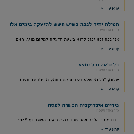
קרא עוד »
תפילת יחיד לנכה כשיש חשש להזעקה בימים אלו
כ״ח באדר תשפ״ו
אני נכה ולא יכול לרוץ בשעת הזעקה למקום מוגן. האם
קרא עוד »
בל יראה ובל ימצא
כ״ח באדר תשפ״ו
שלום, "כל מי שלא השבית את החמץ מביתו עד חצות
קרא עוד »
כיריים אינדוקציה הכשרה לפסח
כ״ח באדר תשפ״ו
בידי פניני הלכה פסח מהדורה שביעית תשפג דף 148 :
קרא עוד »