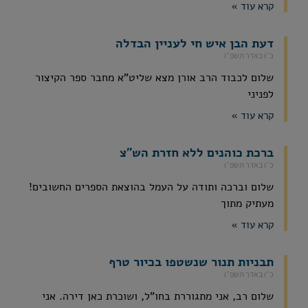
קרא עוד »
דעת הבן איש חי לעניין הבדלה
כ״ו באדר תשפ״ו
שלום לכבוד הרב אורן מצא שליט"א מחבר ספר הקיצור
לפניני
קרא עוד »
ברכת כוהנים ללא חזרת הש"צ
כ״ו באדר תשפ״ו
שלום וברכה ותודה על העמל בהוצאת הספרים החשובים!
מעתיק מתוך
קרא עוד »
תבניות תנור שנשטפו בכיור טרף
כ״ו באדר תשפ״ו
שלום רב, אני מתגוררת בחו"ל, ושוכרת כאן דירה. אני