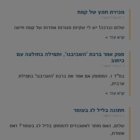
מכירת חמץ של קמח
כ״ח באדר תשפ״ו
שלום וברכה! יש לי שקיות סגורות אחדות של קמח חיטה
קרא עוד »
ספק אמר ברכת 'השכיבנו', ותפילה בחולצה עם
כיתוב
כ״ז באדר תשפ״ו
בס"ד 1. המסופק אם אמר את ברכת 'השכיבנו' בתפילת
ערבית,
קרא עוד »
חתונה בליל לג בעומר
כ״ז באדר תשפ״ו
שלום, האם מותר לאשכנזים להתחתן בליל לג בעומר? זאת
אומרת,