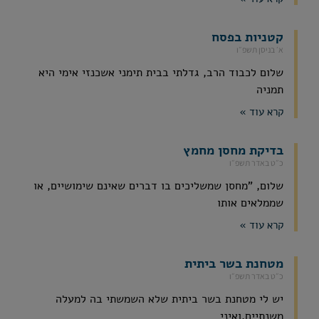
קטניות בפסח
א׳ בניסן תשפ״ו
שלום לכבוד הרב, גדלתי בבית תימני אשכנזי אימי היא
תמניה
קרא עוד »
בדיקת מחסן מחמץ
כ״ט באדר תשפ״ו
שלום, "מחסן שמשליכים בו דברים שאינם שימושיים, או
שממלאים אותו
קרא עוד »
מטחנת בשר ביתית
כ״ט באדר תשפ״ו
יש לי מטחנת בשר ביתית שלא השמשתי בה למעלה
משנתיים,ואיני