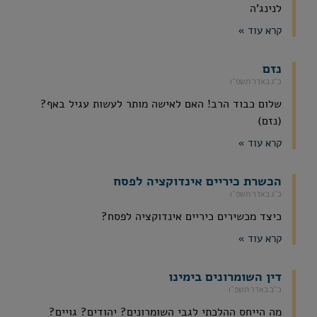
לנינג'ה
קרא עוד »
נזם
כ״ג באדר תשפ״ו
שלום כבוד הרב! האם לאישה מותר לעשות עגיל באף?
(נזם)
קרא עוד »
הכשרת כיריים אינדוקציה לפסח
כ״ג באדר תשפ״ו
כיצד מכשירים כיריים אינדוקציה לפסח?
קרא עוד »
דין השומרונים בימינו
כ״ב באדר תשפ״ו
מה הייחס ההלכתי לגבי השומרונים? יהודים? גויים?