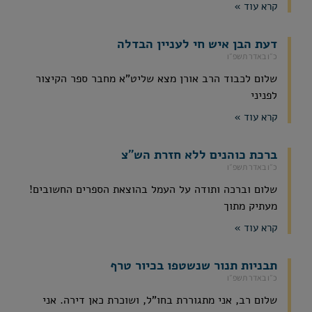
קרא עוד »
דעת הבן איש חי לעניין הבדלה
כ״ו באדר תשפ״ו
שלום לכבוד הרב אורן מצא שליט"א מחבר ספר הקיצור
לפניני
קרא עוד »
ברכת כוהנים ללא חזרת הש"צ
כ״ו באדר תשפ״ו
שלום וברכה ותודה על העמל בהוצאת הספרים החשובים!
מעתיק מתוך
קרא עוד »
תבניות תנור שנשטפו בכיור טרף
כ״ו באדר תשפ״ו
שלום רב, אני מתגוררת בחו"ל, ושוכרת כאן דירה. אני