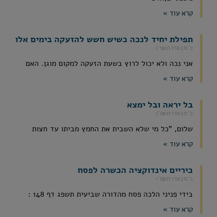
קרא עוד »
תפילת יחיד לנכה כשיש חשש להזעקה בימים אלו
כ״ח באדר תשפ״ו
אני נכה ולא יכול לרוץ בשעת הזעקה למקום מוגן. האם
קרא עוד »
בל יראה ובל ימצא
כ״ח באדר תשפ״ו
שלום, "כל מי שלא השבית את החמץ מביתו עד חצות
קרא עוד »
כיריים אינדוקציה הכשרה לפסח
כ״ח באדר תשפ״ו
בידי פניני הלכה פסח מהדורה שביעית תשפג דף 148 :
קרא עוד »