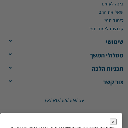
בינה לעתים
שאל את הרב
לימוד יומי
קבוצות לימוד יומי
שימושי
מסלולי המשך
תכניות הלכה
צור קשר
עב |
EN |
ES |
RU |
FR
ישיבת הר ברכה, ת"ד 1, הר ברכה מיקוד 4483500
משרד:
ימים א'-ה', 8:30-13:30
×
מייל:
office@yhb.org.il
ישיבת הר ברכה
אנו משתמשים בעוגיות כדי להבטיח את תפקוד