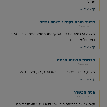
מנהלת
קרא עוד »
לימוד תורה לעילוי נשמת נפטר
כ״ו באדר תשפ״ו
שאלה הלכתית תורנית השקפתית משמעותית: ישבתי היום
בפני תלמיד חכם
קרא עוד »
הכשרת תבניות אפייה
כ״ה באדר תשפ״ו
שלום, קראתי פניני הלכה כשרות ב, לג, סעיף ז על
קרא עוד »
פסח הכשרה
כ״ד באדר תשפ״ו
האם אפשר להכשיר סיר שמן ללא טיגון חשמלי דומה