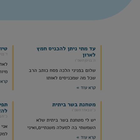
עד מתי ניתן להכניס חמץ
טיו
לארון
ד׳ בני
ה׳ בניסן תשפ״ו
לאחר
שלום בפניני הלכה פסח כותב הרב
מיוח
שכל מה שמכניסים לאותו
קרא 
קרא עוד »
מטחנת בשר ביתית
תפי
להז
כ״ט באדר תשפ״ו
כ״ח ב
יש לי מטחנת בשר ביתית שלא
אני 
השמשתי בה למעלה משנתיים,ואיני
למקו
קרא עוד »