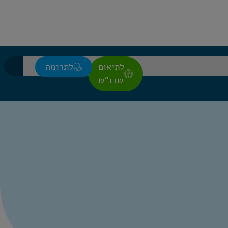
לתיאום
לתרומה
שבו"ש