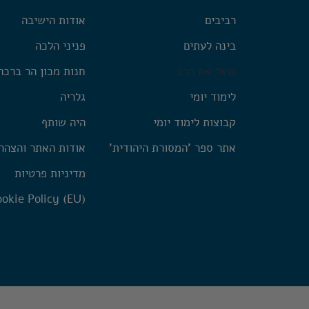
רביבים
אודות הישיבה
בינה לעתים
פניני הלכה
שאל את הרב
חנות מכון הר ברכה
לימוד יומי
גלריה
קבוצות לימוד יומי
היה שותף
אתר ספר 'המסורת היהודית'
אודות האתר והצהר
מדיניות פרטיות
okie Policy (EU)