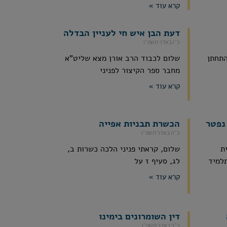
קרא עוד »
דעת הבן איש חי לעניין הבדלה
כ״ו באדר תשפ״ו
התחתן
שלום לכבוד הרב אורן מצא שליט"א
מחבר ספר הקיצור לפניני
קרא עוד »
נפטר
הכשרת תבניות אפייה
כ״ה באדר תשפ״ו
ת
שלום, קראתי פניני הלכה כשרות ב,
תלמיד
לג, סעיף ז על
קרא עוד »
דין השומרונים בימינו
כ״ב באדר תשפ״ו