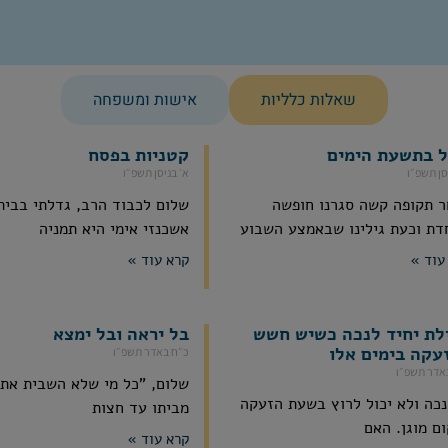
שאלות כלליות
אישות ומשפחה
ל בתשעת הימים
קטניות בפסח
סן תשפ״ו
א׳ בניסן תשפ״ו
 תקופה קשה סגרנו חופשה
שלום לכבוד הרב, גדלתי בבית 
דת וכעת גילינו שבאמצע השבוע
אשכנזי אימי היא תמניה
עוד »
קרא עוד »
לת יחיד לנכה כשיש חשש
בל יראה ובל ימצא
עקה בימים אלו
כ״ח באדר תשפ״ו
אדר תשפ״ו
שלום, "כל מי שלא השבית את
נכה ולא יכול לרוץ בשעת הזעקה
מביתו עד חצות
ם מוגן. האם
קרא עוד »