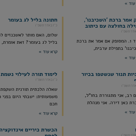
עוד »
 אמר ברכת 'השכיבנו',
חתונה בליל לג בעומר
ילה בחולצה עם כיתוב
כ״ז באדר תשפ״ו
אדר תשפ״ו
שלום, האם מותר לאשכנזים ל
בס"ד 1. המסופק אם אמר את ברכת
בליל לג בעומר? זאת אומרת,
יבנו' בתפילת ערבית,
קרא עוד »
עוד »
יות תנור שנשטפו בכיור
לימוד תורה לעילוי נשמת 
כ״ו באדר תשפ״ו
אדר תשפ״ו
שאלה הלכתית תורנית השקפתי
 רב, אני מתגוררת בחו"ל,
משמעותית: ישבתי היום בפני 
רת כאן דירה. אני מנהלת
חכם
עוד »
קרא עוד »
הכשרת כיריים אינדוקציה
לפסח
אדר תשפ״ו