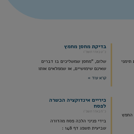
בדיקת מחסן מחמץ
כ״ט באדר תשפ״ו
תימני
שלום, "מחסן שמשליכים בו דברים
שאינם שימושיים, או שממלאים אותו
קרא עוד »
כיריים אינדוקציה הכשרה
לפסח
כ״ח באדר תשפ״ו
 החמץ
בידי פניני הלכה פסח מהדורה
שביעית תשפג דף 148 :