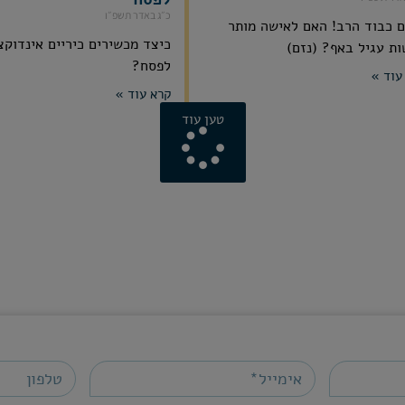
כ״ג באדר תשפ״ו
 כבוד הרב! האם לאישה מותר
כיצד מכשירים כיריים אינדוקצ
ת עגיל באף? (נזם)
לפסח?
עוד »
קרא עוד »
טען עוד