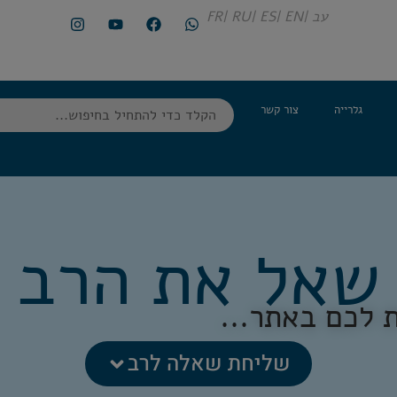
עב |
EN |
ES |
RU |
FR
גלרייה
צור קשר
שאל את הרב
 לכם באתר...
שליחת שאלה לרב