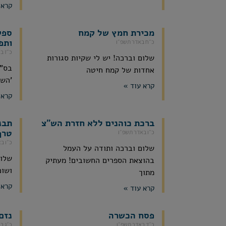
קרא 
מכירת חמץ של קמח
ספק
ותפ
כ״ח באדר תשפ״ו
כ״ז ב
שלום וברכה! יש לי שקיות סגורות
אחדות של קמח חיטה
'השכ
קרא עוד »
קרא 
ברכת כוהנים ללא חזרת הש"צ
תבנ
טרף
כ״ו באדר תשפ״ו
כ״ו ב
שלום וברכה ותודה על העמל
שלום
בהוצאת הספרים החשובים! מעתיק
ושוכ
מתוך
קרא 
קרא עוד »
פסח הכשרה
נזם
כ״ד באדר תשפ״ו
כ״ג ב