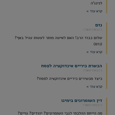
לנינג'ה
קרא עוד »
נזם
כ״ג באדר תשפ״ו
שלום כבוד הרב! האם לאישה מותר לעשות עגיל באף?
(נזם)
קרא עוד »
הכשרת כיריים אינדוקציה לפסח
כ״ג באדר תשפ״ו
כיצד מכשירים כיריים אינדוקציה לפסח?
קרא עוד »
דין השומרונים בימינו
כ״ב באדר תשפ״ו
מה הייחס ההלכתי לגבי השומרונים? יהודים? גויים?