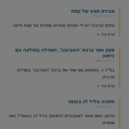
מכירת חמץ של קמח
כ״ח באדר תשפ״ו
שלום וברכה! יש לי שקיות סגורות אחדות של קמח חיטה
קרא עוד »
ספק אמר ברכת 'השכיבנו', ותפילה בחולצה עם
כיתוב
כ״ז באדר תשפ״ו
בס"ד 1. המסופק אם אמר את ברכת 'השכיבנו' בתפילת
ערבית,
קרא עוד »
חתונה בליל לג בעומר
כ״ז באדר תשפ״ו
שלום, האם מותר לאשכנזים להתחתן בליל לג בעומר? זאת
אומרת,