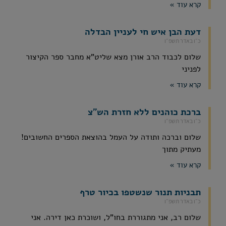
קרא עוד »
דעת הבן איש חי לעניין הבדלה
כ״ו באדר תשפ״ו
שלום לכבוד הרב אורן מצא שליט"א מחבר ספר הקיצור
לפניני
קרא עוד »
ברכת כוהנים ללא חזרת הש"צ
כ״ו באדר תשפ״ו
שלום וברכה ותודה על העמל בהוצאת הספרים החשובים!
מעתיק מתוך
קרא עוד »
תבניות תנור שנשטפו בכיור טרף
כ״ו באדר תשפ״ו
שלום רב, אני מתגוררת בחו"ל, ושוכרת כאן דירה. אני