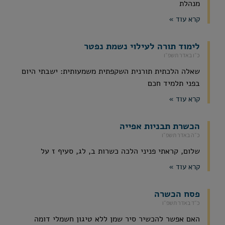
מנהלת
קרא עוד »
לימוד תורה לעילוי נשמת נפטר
כ״ו באדר תשפ״ו
שאלה הלכתית תורנית השקפתית משמעותית: ישבתי היום
בפני תלמיד חכם
קרא עוד »
הכשרת תבניות אפייה
כ״ה באדר תשפ״ו
שלום, קראתי פניני הלכה כשרות ב, לג, סעיף ז על
קרא עוד »
פסח הכשרה
כ״ד באדר תשפ״ו
האם אפשר להכשיר סיר שמן ללא טיגון חשמלי דומה