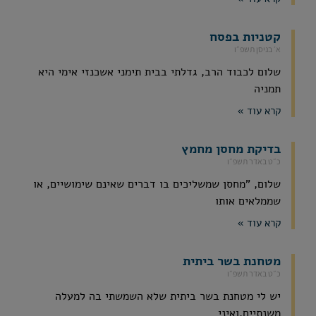
קטניות בפסח
א׳ בניסן תשפ״ו
שלום לכבוד הרב, גדלתי בבית תימני אשכנזי אימי היא
תמניה
קרא עוד »
בדיקת מחסן מחמץ
כ״ט באדר תשפ״ו
שלום, "מחסן שמשליכים בו דברים שאינם שימושיים, או
שממלאים אותו
קרא עוד »
מטחנת בשר ביתית
כ״ט באדר תשפ״ו
יש לי מטחנת בשר ביתית שלא השמשתי בה למעלה
משנתיים,ואיני