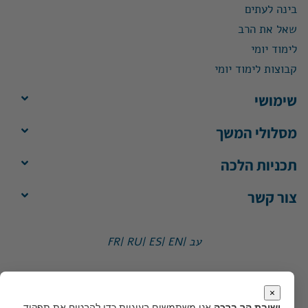
בינה לעתים
שאל את הרב
לימוד יומי
קבוצות לימוד יומי
שימושי
מסלולי המשך
תכניות הלכה
צור קשר
עב |
EN |
ES |
RU |
FR
ישיבת הר ברכה, ת"ד 1, הר ברכה מיקוד 4483500
משרד:
ימים א'-ה', 8:30-13:30
×
מייל:
office@yhb.org.il
ישיבת הר ברכה
אנו משתמשים בעוגיות כדי להבטיח את תפקוד