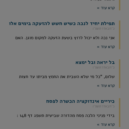
קרא עוד »
תפילת יחיד לנכה כשיש חשש להזעקה בימים אלו
כ״ח באדר תשפ״ו
אני נכה ולא יכול לרוץ בשעת הזעקה למקום מוגן. האם
קרא עוד »
בל יראה ובל ימצא
כ״ח באדר תשפ״ו
שלום, "כל מי שלא השבית את החמץ מביתו עד חצות
קרא עוד »
כיריים אינדוקציה הכשרה לפסח
כ״ח באדר תשפ״ו
בידי פניני הלכה פסח מהדורה שביעית תשפג דף 148 :
קרא עוד »