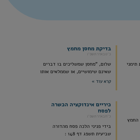
בדיקת מחסן מחמץ
כ״ט באדר תשפ״ו
תימני
שלום, "מחסן שמשליכים בו דברים
שאינם שימושיים, או שממלאים אותו
קרא עוד »
כיריים אינדוקציה הכשרה
לפסח
כ״ח באדר תשפ״ו
 החמץ
בידי פניני הלכה פסח מהדורה
שביעית תשפג דף 148 :