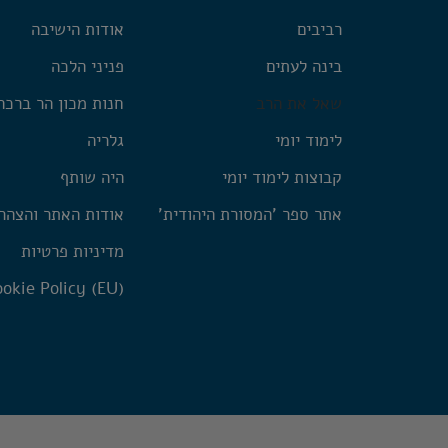
רביבים
אודות הישיבה
בינה לעתים
פניני הלכה
שאל את הרב
חנות מכון הר ברכה
לימוד יומי
גלריה
קבוצות לימוד יומי
היה שותף
אתר ספר 'המסורת היהודית'
אודות האתר והצהר
מדיניות פרטיות
okie Policy (EU)