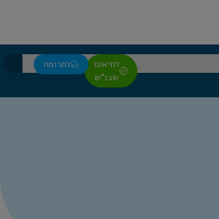
לתיאום
לתרומה
שבו"ש