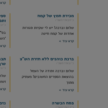
קרא 
מכירת חמץ של קמח
ספק
ותפ
כ״ח באדר תשפ״ו
כ״ז ב
שלום וברכה! יש לי שקיות סגורות
אחדות של קמח חיטה
'השכ
קרא עוד »
קרא 
ברכת כוהנים ללא חזרת הש"צ
תבנ
טרף
כ״ו באדר תשפ״ו
כ״ו ב
שלום וברכה ותודה על העמל
שלום
בהוצאת הספרים החשובים! מעתיק
ושוכ
מתוך
קרא 
קרא עוד »
פסח הכשרה
נזם
כ״ד באדר תשפ״ו
כ״ג ב