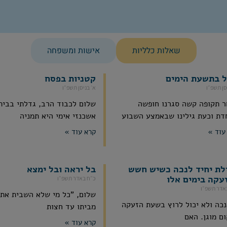
שאלות כלליות
אישות ומשפחה
ל בתשעת הימים
קטניות בפסח
סן תשפ״ו
א׳ בניסן תשפ״ו
 תקופה קשה סגרנו חופשה
שלום לכבוד הרב, גדלתי בבית 
דת וכעת גילינו שבאמצע השבוע
אשכנזי אימי היא תמניה
עוד »
קרא עוד »
לת יחיד לנכה כשיש חשש
בל יראה ובל ימצא
עקה בימים אלו
כ״ח באדר תשפ״ו
אדר תשפ״ו
שלום, "כל מי שלא השבית את
נכה ולא יכול לרוץ בשעת הזעקה
מביתו עד חצות
ם מוגן. האם
קרא עוד »