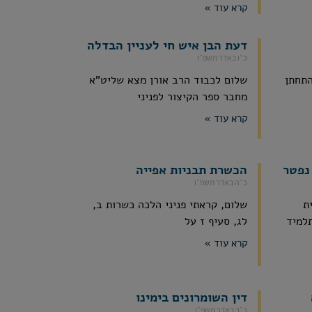
קרא עוד »
דעת הבן איש חי לעניין הבדלה
כ״ו באדר תשפ״ו
התחתן
שלום לכבוד הרב אורן מצא שליט"א
מחבר ספר הקיצור לפניני
קרא עוד »
נפטר
הכשרת תבניות אפייה
כ״ה באדר תשפ״ו
ת
שלום, קראתי פניני הלכה כשרות ב,
תלמיד
לג, סעיף ז על
קרא עוד »
דין השומרונים בימינו
כ״ב באדר תשפ״ו