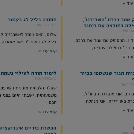
עוד »
 אמר ברכת 'השכיבנו',
חתונה בליל לג בעומר
ילה בחולצה עם כיתוב
כ״ז באדר תשפ״ו
אדר תשפ״ו
שלום, האם מותר לאשכנזים ל
בס"ד 1. המסופק אם אמר את ברכת
בליל לג בעומר? זאת אומרת,
יבנו' בתפילת ערבית,
קרא עוד »
עוד »
יות תנור שנשטפו בכיור
לימוד תורה לעילוי נשמת 
כ״ו באדר תשפ״ו
אדר תשפ״ו
שאלה הלכתית תורנית השקפתי
 רב, אני מתגוררת בחו"ל,
משמעותית: ישבתי היום בפני 
רת כאן דירה. אני מנהלת
חכם
עוד »
קרא עוד »
הכשרת כיריים אינדוקציה
לפסח
אדר תשפ״ו