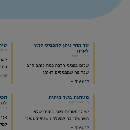
עד מתי ניתן להכניס חמץ
טיו
לארון
ד׳ בני
ה׳ בניסן תשפ״ו
לאחר
שלום בפניני הלכה פסח כותב הרב
מיוח
שכל מה שמכניסים לאותו
קרא 
קרא עוד »
מטחנת בשר ביתית
תפי
להז
כ״ט באדר תשפ״ו
כ״ח ב
יש לי מטחנת בשר ביתית שלא
אני 
השמשתי בה למעלה משנתיים,ואיני
למקו
קרא עוד »