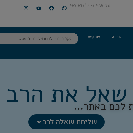
עב |
EN |
ES |
RU |
FR
גלרייה
צור קשר
שאל את הרב
 לכם באתר...
שליחת שאלה לרב