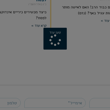
כ״ג באדר תשפ״ו
 כבוד הרב! האם לאישה מותר
כיצד מכשירים כיריים אינדוקצ
ת עגיל באף? (נזם)
לפסח?
עוד »
קרא עוד »
טען עוד