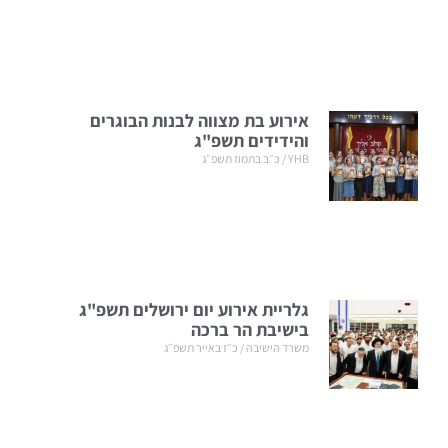
אירוע בת מצווה לבנות הבוגרים
והידידים תשפ"ג
YHB
כ״ב בתמוז תשפ״ג
גלריית אירוע יום ירושלים תשפ"ג
בישיבת הר ברכה
משרד הישיבה
כ״ז באייר תשפ״ג