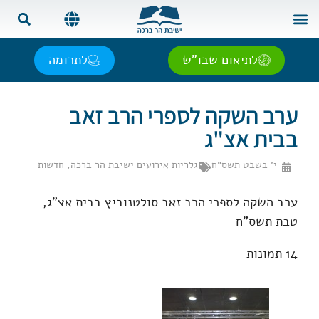
צור קשר
בית המדרש
שאל את הרב
אנגלית | English
ספרדית | Español
רוסית | Русский
צרפתית | Français
לתיאום שבו"ש
לתרומה
ערב השקה לספרי הרב זאב
בבית אצ"ג
י׳ בשבט תשס״ח
גלריות אירועים ישיבת הר ברכה
,
חדשות
ערב השקה לספרי הרב זאב סולטנוביץ בבית אצ"ג,
טבת תשס"ח
14 תמונות